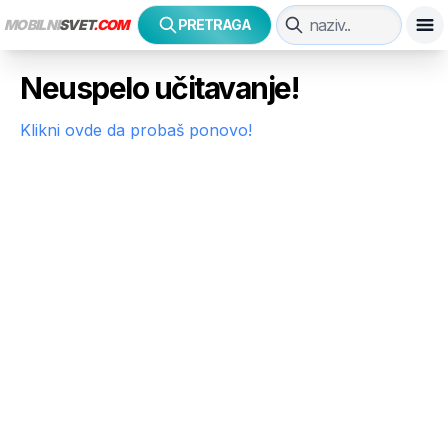
MOBILNI
SVET
.COM
PRETRAGA
Neuspelo učitavanje!
Klikni ovde da probaš ponovo!