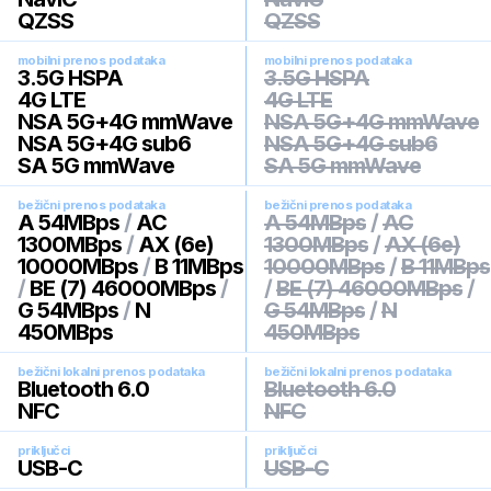
QZSS
QZSS
mobilni prenos podataka
mobilni prenos podataka
3.5G HSPA
3.5G HSPA
4G LTE
4G LTE
NSA 5G+4G mmWave
NSA 5G+4G mmWave
NSA 5G+4G sub6
NSA 5G+4G sub6
SA 5G mmWave
SA 5G mmWave
bežični prenos podataka
bežični prenos podataka
A 54MBps
/
AC
A 54MBps
/
AC
1300MBps
/
AX (6e)
1300MBps
/
AX (6e)
10000MBps
/
B 11MBps
10000MBps
/
B 11MBps
/
BE (7) 46000MBps
/
/
BE (7) 46000MBps
/
G 54MBps
/
N
G 54MBps
/
N
450MBps
450MBps
bežični lokalni prenos podataka
bežični lokalni prenos podataka
Bluetooth 6.0
Bluetooth 6.0
NFC
NFC
priključci
priključci
USB-C
USB-C