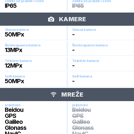
zaštita od prašine i vode
zaštita od prašine i vode
IP65
IP65
KAMERE
Glavna kamera
Glavna kamera
50
MPx
-
Širokougaona kamera
Širokougaona kamera
13
MPx
-
Telefoto kamera
Telefoto kamera
12
MPx
-
Selfi kamera
Selfi kamera
50
MPx
-
MREŽE
prijemnici
prijemnici
Beidou
Beidou
GPS
GPS
Galileo
Galileo
Glonass
Glonass
NavIC
NavIC