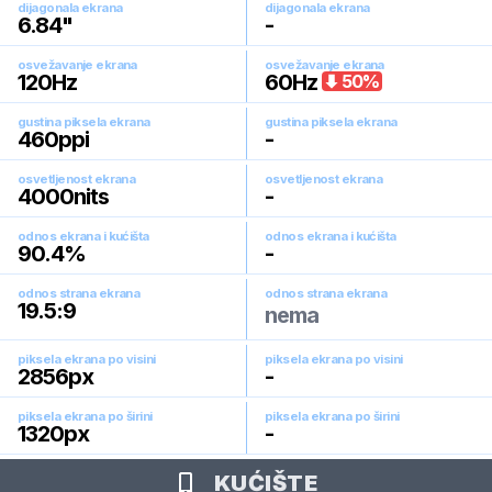
dijagonala ekrana
dijagonala ekrana
6.84
"
-
osvežavanje ekrana
osvežavanje ekrana
120
Hz
60
Hz
50
%
gustina piksela ekrana
gustina piksela ekrana
460
ppi
-
osvetljenost ekrana
osvetljenost ekrana
4000
nits
-
odnos ekrana i kućišta
odnos ekrana i kućišta
90.4
%
-
odnos strana ekrana
odnos strana ekrana
19.5:9
nema
piksela ekrana po visini
piksela ekrana po visini
2856
px
-
piksela ekrana po širini
piksela ekrana po širini
1320
px
-
KUĆIŠTE