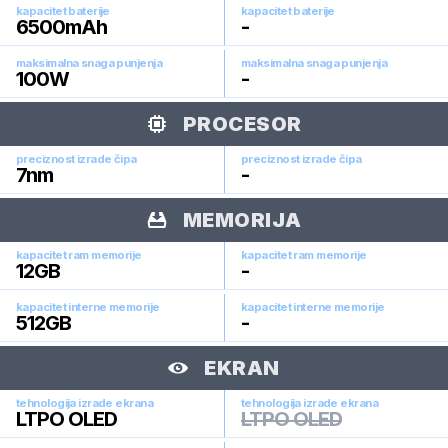
kapacitet baterije
kapacitet baterije
6500
mAh
-
maksimalna snaga punjenja
maksimalna snaga punjenja
100
W
-
PROCESOR
preciznost izrade čipa
preciznost izrade čipa
7
nm
-
MEMORIJA
kapacitet ram memorije
kapacitet ram memorije
12
GB
-
kapacitet interne memorije
kapacitet interne memorije
512
GB
-
EKRAN
tehnologija izrade ekrana
tehnologija izrade ekrana
LTPO OLED
LTPO OLED