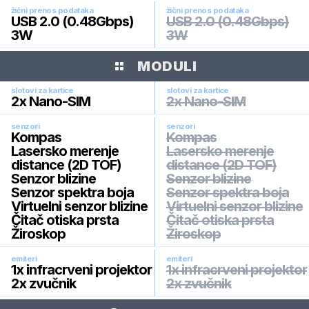
žični prenos podataka
žični prenos podataka
USB 2.0 (0.48Gbps)
USB 2.0 (0.48Gbps)
3W
3W
MODULI
slotovi za kartice
slotovi za kartice
2x Nano-SIM
2x Nano-SIM
senzori
senzori
Kompas
Kompas
Lasersko merenje
Lasersko merenje
distance (2D TOF)
distance (2D TOF)
Senzor blizine
Senzor blizine
Senzor spektra boja
Senzor spektra boja
Virtuelni senzor blizine
Virtuelni senzor blizine
Čitač otiska prsta
Čitač otiska prsta
Žiroskop
Žiroskop
emiteri
emiteri
1x infracrveni projektor
1x infracrveni projektor
2x zvučnik
2x zvučnik