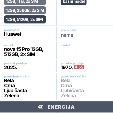
12GB, 1TB, 2x SIM
bazni model
12GB, 256GB, 2x SIM
12GB, 512GB, 2x SIM
proizvođač
proizvođač
Huawei
nema
model
model
nova 15 Pro 12GB,
512GB, 2x SIM
pocetak prodaje
pocetak prodaje
2025
.
1970
.
55
paleta boja kućišta
paleta boja kućišta
Bela
Bela
Crna
Crna
Ljubičasta
Ljubičasta
Zelena
Zelena
ENERGIJA