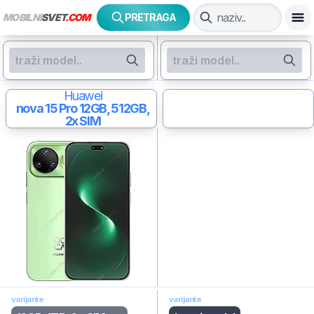
MOBILNI
SVET
.COM
PRETRAGA
Huawei
nova 15 Pro
12GB, 512GB,
2x SIM
varijante
varijante