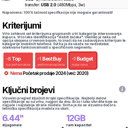
transfer:
USB 2.0
(
480Mbps,
3w
)
Napomena: 100% tačnost specifkacije nije moguće garantovati!
Kriterijumi
Vrlo zahtevni set kriterijuma grupisanih u tri kategorije interesovanja
kupaca. Vrlo laka identifikacija "slabih tačaka". Ukoliko je neka od
opcija obojena crvenom bojom, to znači da ne zadovoljava kriterijum te
kategorije mobilnih telefona. Svrha je da ukaže na nedostatak
očekivane funkcionalnosti u specifičnom segmentu.
-
8
Top
-
1
Best Buy
-
1
Budget
top performanse
performanse/cena
niska cena
Nema
Početak prodaje
2024
(već:
2020
)
Ključni brojevi
Vizuelni pregled ključnih brojki specifikacije. Najbolji delovi
specifikacije su na vrhu, najgori da dnu. Brzo i lako utvrdite koje su
najjače i najslabije strane modela. Svrha je da se vizuelno dočara
tehnička specifikacija modela na skali.
6.44
"
12
GB
dijagonala
ram kapacitet