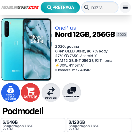
MOBILNI
SVET
.COM
PRETRAGA
OnePlus
Nord
12GB, 256GB
2020
2020
. godina
6.44
"
OLED
90
Hz
,
86.7
% body
27
%
765G, Android 10
RAM
12
GB
,
INT
256
GB
,
EXT
nema
⚡
30
W,
4115
mAh
3
kamer
e
, max
48
MP
PRODAJ
KUPOVINA
KOMENTARI
OVAJ
UPOREDI
SPECIFIKACIJA
MOBILNI
Podmodeli
6
/
64
GB
8
/
128
GB
Snapdragon
765G
Snapdragon
765G
2x SIM
2x SIM