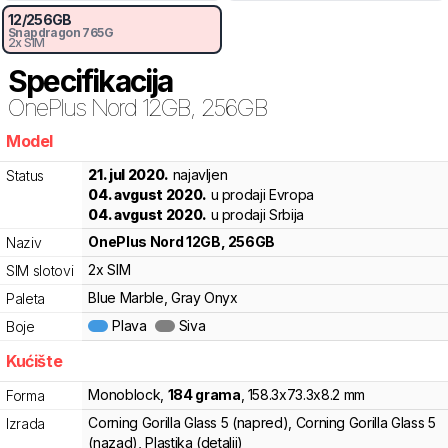
12
/
256
GB
Snapdragon
765G
2x SIM
Specifikacija
OnePlus
Nord 12GB, 256GB
Model
8hwly
21. jul 2020.
najavljen
Status
04. avgust 2020.
u prodaji Evropa
04. avgust 2020.
u prodaji Srbija
OnePlus
Nord 12GB, 256GB
Naziv
2x SIM
SIM slotovi
Blue Marble, Gray Onyx
Paleta
Plava
Siva
Boje
Kućište
Monoblock
,
184
grama
,
158.3
x
73.3
x
8.2
mm
Forma
Corning Gorilla Glass 5 (napred), Corning Gorilla Glass 5
Izrada
(nazad), Plastika (detalji)