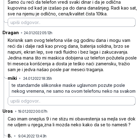
Samo ću reći da telefon vredi svaki dinar i da je odlična
kupovina od kad je izašao pa do dana današnjeg. Radi kao sat,
sve na njemu je odlično, cena/kvalitet čista 10tka.
Dragan
•
r92rfqgj7w86jvxrnmkp
24.01.2022 05:12h
Korisnik sam ovog telefona više og godinu dana i mogu vam
reći da i dalje radi kao prvog dana, baterija solidna, brzo se
napuni, ekran lep, sve radi fluidno i bez laga i zakucavanja.
Jedina mana što mi maskica dobijena uz telefon požutela posle
tri meseca korišćenja a dosta je teško naći zamensku, tražio
sam je i jedva našao posle par meseci traganja.
miki
•
24.01.2022 18:35h
zgs639sh8r20ywh05pn3
te standarnde silikonske maske uglavnom pozute posle
nekog vremena, ne samo na ovom telefonu neko na svakom
Uros
•
93g25vzk650058qbkd1t
19.01.2022 00:07h
Cao imam oneplus 9 i ne stizu mi obavestenja sa mejla sve dok
ne udjem u njega,zna li mozda neko kako da se to namesti ?
B.
•
9.04.2022 13:43h
5swws7y48qcvtgscyrtv