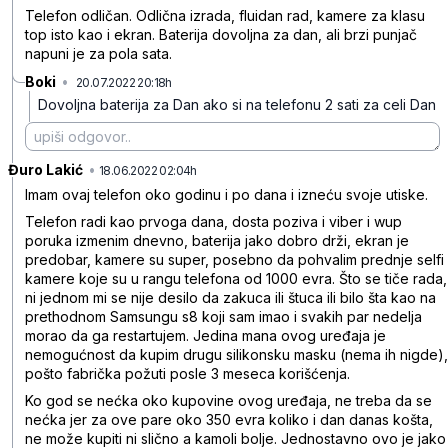
Telefon odličan. Odlična izrada, fluidan rad, kamere za klasu
top isto kao i ekran. Baterija dovoljna za dan, ali brzi punjač
napuni je za pola sata.
Boki
•
20.07.2022 20:18h
t1hsy2gq86pwsmrgfm5d
Dovoljna baterija za Dan ako si na telefonu 2 sati za celi Dan
Đuro Lakić
•
k3mj7c98w23bc603gfk6
18.06.2022 02:04h
Imam ovaj telefon oko godinu i po dana i izneću svoje utiske.
Telefon radi kao prvoga dana, dosta poziva i viber i wup
poruka izmenim dnevno, baterija jako dobro drži, ekran je
predobar, kamere su super, posebno da pohvalim prednje selfi
kamere koje su u rangu telefona od 1000 evra. Što se tiče rada,
ni jednom mi se nije desilo da zakuca ili štuca ili bilo šta kao na
prethodnom Samsungu s8 koji sam imao i svakih par nedelja
morao da ga restartujem. Jedina mana ovog uređaja je
nemogućnost da kupim drugu silikonsku masku (nema ih nigde),
pošto fabrička požuti posle 3 meseca korišćenja.
Ko god se nećka oko kupovine ovog uređaja, ne treba da se
nećka jer za ove pare oko 350 evra koliko i dan danas košta,
ne može kupiti ni slično a kamoli bolje. Jednostavno ovo je jako