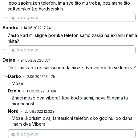
lepo zaokružen telefon, ima sve što mu treba, bez mana što
softverskih što hardverskih.
Sandra
•
2dwb2mw72kbtpwv7pxvz
14.06.2022 17:24h
Zašto kad mi stigne poruka telefon samo zasija na ekranu nema
ništa?
Dejan
•
xr620nsvcddqfrfyhpnk
24.05.2022 20:35h
Da li ima kao kod samsunga da moze dva vibera da se klonira?
Darko
•
2.06.2022 13:47h
1j1cqwbfplnr65s6s9hs
Može
Dzelo
•
10.08.2022 13:38h
h8cwk3k57cg100rc9wcf
Znaci moze dva vibera? Koa kod xiaomi, nova 5t nema tu
moghcnost.
Nord
•
25.08.2022 12:32h
47lp5tm8mkb64qy1s3v1
Može...koristim ovaj fantastični telefon oko godinu ipo dana i
imam dva Vibera