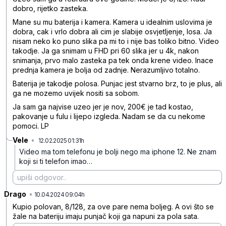
dobro, rijetko zasteka.
Mane su mu baterija i kamera. Kamera u idealnim uslovima je
dobra, cak i vrlo dobra ali cim je slabije osvjetljenje, losa. Ja
nisam neko ko puno slika pa mi to i nije bas toliko bitno. Video
takodje. Ja ga snimam u FHD pri 60 slika jer u 4k, nakon
snimanja, prvo malo zasteka pa tek onda krene video. Inace
prednja kamera je bolja od zadnje. Nerazumljivo totalno.
Baterija je takodje polosa. Punjac jest stvarno brz, to je plus, ali
ga ne mozemo uvijek nositi sa sobom.
Ja sam ga najvise uzeo jer je nov, 200€ je tad kostao,
pakovanje u fulu i lijepo izgleda. Nadam se da cu nekome
pomoci. LP
Vele
•
12.02.2025 01:31h
2dwz9q31lt18pxc
Video ma tom telefonu je bolji nego ma iphone 12. Ne znam
koji si ti telefon imao…
Drago
•
qn9n9tqyrr89b06
10.04.2024 09:04h
Kupio polovan, 8/128, za ove pare nema boljeg. A ovi što se
žale na bateriju imaju punjač koji ga napuni za pola sata.