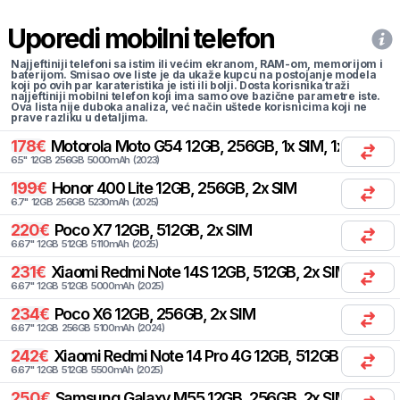
Uporedi mobilni telefon
Najjeftiniji telefoni sa istim ili većim ekranom, RAM-om, memorijom i
baterijom. Smisao ove liste je da ukaže kupcu na postojanje modela
koji po ovih par karateristika je isti ili bolji. Dosta korisnika traži
najjeftiniji mobilni telefon koji ima samo ove bazične parametre iste.
Ova lista nije duboka analiza, već način uštede korisnicima koji ne
prave razliku u detaljima.
178
€
Motorola
Moto G54 12GB, 256GB, 1x SIM, 1x eSIM
6.5
"
12
GB
256
GB
5000
mAh
(
2023
)
199
€
Honor
400 Lite 12GB, 256GB, 2x SIM
6.7
"
12
GB
256
GB
5230
mAh
(
2025
)
220
€
Poco
X7 12GB, 512GB, 2x SIM
6.67
"
12
GB
512
GB
5110
mAh
(
2025
)
231
€
Xiaomi
Redmi Note 14S 12GB, 512GB, 2x SIM
6.67
"
12
GB
512
GB
5000
mAh
(
2025
)
234
€
Poco
X6 12GB, 256GB, 2x SIM
6.67
"
12
GB
256
GB
5100
mAh
(
2024
)
242
€
Xiaomi
Redmi Note 14 Pro 4G 12GB, 512GB, 2x SIM
6.67
"
12
GB
512
GB
5500
mAh
(
2025
)
250
€
Samsung
Galaxy M55 12GB, 256GB, 2x SIM