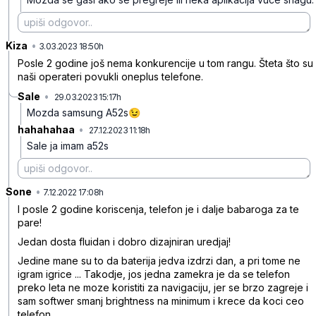
Kiza
•
q6nb7r67310jvgw
3.03.2023 18:50h
Posle 2 godine još nema konkurencije u tom rangu. Šteta što su
naši operateri povukli oneplus telefone.
Sale
•
29.03.2023 15:17h
bgpv5b331jvpmkk
Mozda samsung A52s😉
hahahahaa
•
27.12.2023 11:18h
qv9jc369x7grcw4
Sale
ja imam a52s
Sone
•
x0m249w0115p621m2zss
7.12.2022 17:08h
I posle 2 godine koriscenja, telefon je i dalje babaroga za te
pare!
Jedan dosta fluidan i dobro dizajniran uredjaj!
Jedine mane su to da baterija jedva izdrzi dan, a pri tome ne
igram igrice ... Takodje, jos jedna zamekra je da se telefon
preko leta ne moze koristiti za navigaciju, jer se brzo zagreje i
sam softwer smanj brightness na minimum i krece da koci ceo
telefon.