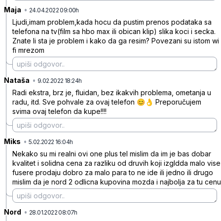
Maja
•
p4wdqd6gq9d69vd40nc9
24.04.2022 09:00h
Ljudi,imam problem,kada hocu da pustim prenos podataka sa
telefona na tv(film sa hbo max ili obican klip) slika koci i secka.
Znate li sta je problem i kako da ga resim? Povezani su istom wi
fi mrezom
Nataša
•
vb1f3vcl5y690rmmx7gy
9.02.2022 18:24h
Radi ekstra, brz je, fluidan, bez ikakvih problema, ometanja u
radu, itd. Sve pohvale za ovaj telefon 😊👌 Preporučujem
svima ovaj telefon da kupe!!!!
Miks
•
rt05pgplqpxk39cbfkrw
5.02.2022 16:04h
Nekako su mi realni ovi one plus tel mislim da im je bas dobar
kvalitet i solidna cena za razliku od druvih koji izgldda malo vise
fusere prodaju dobro za malo para to ne ide ili jedno ili drugo
mislim da je nord 2 odlicna kupovina mozda i najbolja za tu cenu
Nord
•
lq2s67t43w75dbpjdl0d
28.01.2022 08:07h