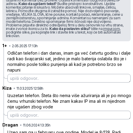
objavimo komentar bez provere. Objava komentara i odgovora beleži IP
adresu.
Kako da upišem tekst?
Budite pristojni i konstruktivni. Upišite
komentar, pitanje ili iskustvo. Možete ubacivati linkove, smajlije, ćirilicu,
latinicu. Pomozite drugima ili zatražite pomoć. Nije dozvoljeno psovanje,
vređanje, VELIKA SLOVA, lične poruke, kontakt podaci, reklamiranje, cene u
zemlji/inostranstvu, spominjanje admina. Komentari su namenjeni za sam
model telefona. Direktno spominjanje firmi i ličnosti nije dozvoljeno.
Probleme prijavite direktno odredjenoj firmi u delu cenovnik na vrhu strane,
imate zvonce ikonicu za to.
Kako da postavim sliku?
Idite na
imgur.com
,
podignite slike, pa kopirajte link i stavite link u tekst, koji će biti automatski
linkovan.
1+
•
ytkkzk9b7f8x7xv
2.05.2025 17:13h
Odličan telefon i dan danas, imam ga već četvrtu godinu i dalje
radi kao švajcarski sat, jedino je malo baterija oslabila što je i
normalno posle toliko punjenja ali kad je potrebno brzo se
napuni
Kiza
•
hvfyhpmhrp72tq3
11.03.2025 12:58h
Izuzetan telefon. Šteta što nema više ažuriranja ali je po mnogo
čemu vrhunski telefon. Ne znam kakav IP ima ali mi nijednom
nije ugašen zbog vode
Dragan
•
l88hfmwl2vk9kxq
11.06.2024 13:35h
Uzeo sam ga u februaru ove godine. Model je 8/128. Radi