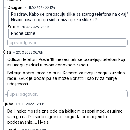
Dragan
•
11.02.2024 22:17h
51bsjdyj5wc0z0y
Pozdrav. Kako se prebacuju slike sa starog telefona na ovaj?
Nisam nasao opciju sinhronizacije za slike. LP
Zed
•
20.03.2025 12:09h
xpgbt032pgw2yxd
Phone clone
Kiza
•
mc0xcn4jfpmp46fvyr7m
23.10.2022 06:19h
Odličan telefon. Posle 18 meseci tek se pojavljuju telefoni koji
mu mogu parirati u ovom cenovnom rangu.
Baterija bobra, brzo se puni. Kamere za svoju snagu izuzetno
rade. Zvuk je dobar pa se moze koristiti i kao tv za manje
udaljenosti.
Ljuba
•
qnp661n2mg0y9lg6bvkb
15.10.2022 07:18h
Da li neko mozda zna gde da iskljucim dzepni mod, azurirao
sam ga na 12 i sada nigde ne mogu da pronadjem to
ppdesavanje..... Hvala