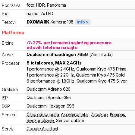
foto:
HDR, Panorama
Podržava
nazad:
2x LED
Blic
DXOMARK
Kamera:
108
info >
Testovi
Platforma
27
%
performansi najbržeg procesora
Brzina
od svih telefona na sajtu
Qualcomm
Snapdragon
765G
(7nm izrada)
Čipset
8
total cores
, MAX
2.4
GHz
Procesor
1
performance
@
2.4
GHz,
Qualcomm
Kryo
475 Prime
1
performance
@
2.2
GHz,
Qualcomm
Kryo
475 Gold
6
performance
@
1.8
GHz,
Qualcomm
Kryo
475 Silver
Qualcomm
Adreno
620
Grafička
Qualcomm
Spectra
355
ISP
Qualcomm
Hexagon
696
DSP
Čitač otiska prsta
,
Akcelerometar
,
Žiroskop
,
Kompas
,
Senzori
Senzor blizine
,
Senzor dubine
Google Assistant
Servisi