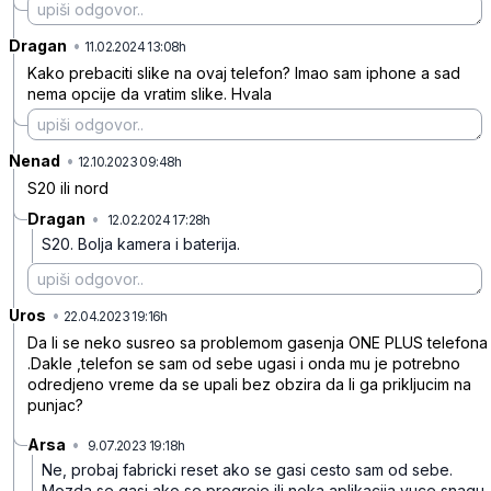
Dragan
•
mkklmw0hljzml8p
11.02.2024 13:08h
Kako prebaciti slike na ovaj telefon? Imao sam iphone a sad
nema opcije da vratim slike. Hvala
Nenad
•
0jrckstntxjctj6
12.10.2023 09:48h
S20 ili nord
Dragan
•
12.02.2024 17:28h
t4dp3zbsjndbr2z
S20. Bolja kamera i baterija.
Uros
•
r3n34dbwyt6k42h
22.04.2023 19:16h
Da li se neko susreo sa problemom gasenja ONE PLUS telefona
.Dakle ,telefon se sam od sebe ugasi i onda mu je potrebno
odredjeno vreme da se upali bez obzira da li ga prikljucim na
punjac?
Arsa
•
9.07.2023 19:18h
1982hptmtd0vvdn
Ne, probaj fabricki reset ako se gasi cesto sam od sebe.
Mozda se gasi ako se pregreje ili neka aplikacija vuce snagu.