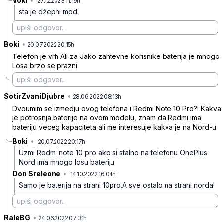
Voki
•
27.12.2023 11:19h
74g0ng6qcyjbh33
sta je džepni mod
Boki
•
c3r7ck00bjsyzq17q7f1
20.07.2022 20:15h
Telefon je vrh Ali za Jako zahtevne korisnike baterija je mnogo
Losa brzo se prazni
SotirZvaniDjubre
•
53qhbjgpj8xz3xyt1pnp
28.06.2022 08:13h
Dvoumim se izmedju ovog telefona i Redmi Note 10 Pro?! Kakva
je potrosnja baterije na ovom modelu, znam da Redmi ima
bateriju veceg kapaciteta ali me interesuje kakva je na Nord-u
Boki
•
20.07.2022 20:17h
18ygqxfs2bnbz5gyd88r
Uzmi Redmi note 10 pro ako si stalno na telefonu OnePlus
Nord ima mnogo losu bateriju
Don Sreleone
•
14.10.2022 16:04h
n373539knrg9g68s5r0t
Samo je baterija na strani 10pro.A sve ostalo na strani norda!
RaleBG
•
czq815lx49fcn0322y3z
24.06.2022 07:31h