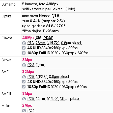
5
kamera
,
foto
48
Mpx
Sumarno
selfi kamera rupa u ekranu (Hole)
max otvor blende
F/
1.8
Optika
zum
0.4
-
1
x (raspon:
2.5
x)
ugao gledanja
81.8
-
127.9
°
žižna daljina
11
-
26
mm
48
Mpx
OIS
,
PDAF
Glavna
f/
1.8
,
26
mm
,
1/
1/1.72
"
,
0.8
µm piksel
,
4K UHD
3840x2160pxpx
30fps
1080p FullHD
1920x1080pxpx
240fps
8
Mpx
Široka
f/
2.3
,
11
mm
,
32
Mpx
Selfi
f/
2.5
,
1/
1/2.8
"
,
0.8
µm piksel
,
4K UHD
3840x2160pxpx
30fps
1080p FullHD
1920x1080pxpx
60fps
8
Mpx
Selfi II
f/
2.5
,
14
mm
,
1/
1/4.0
"
,
1.12
µm piksel
,
2
Mpx
Makro
f/
2.4
,