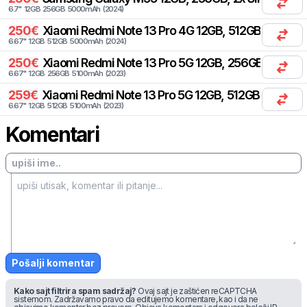
6.7
"
12
GB
256
GB
5000
mAh
(
2024
)
250
€
Xiaomi
Redmi Note 13 Pro 4G 12GB, 512GB, 2x SIM
6.67
"
12
GB
512
GB
5000
mAh
(
2024
)
250
€
Xiaomi
Redmi Note 13 Pro 5G 12GB, 256GB, 2x SIM
6.67
"
12
GB
256
GB
5100
mAh
(
2023
)
259
€
Xiaomi
Redmi Note 13 Pro 5G 12GB, 512GB
6.67
"
12
GB
512
GB
5100
mAh
(
2023
)
Komentari
Pošalji komentar
Kako sajt filtrira spam sadržaj?
Ovaj sajt je zaštićen reCAPTCHA
sistemom. Zadržavamo pravo da editujemo komentare, kao i da ne