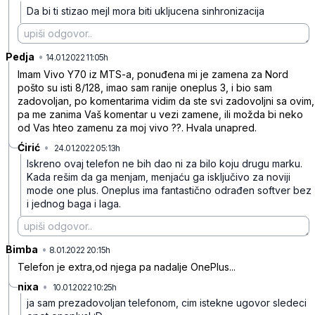
Da bi ti stizao mejl mora biti ukljucena sinhronizacija
Pedja
•
1g3mh0d03b8m07bd0ptd
14.01.2022 11:05h
Imam Vivo Y70 iz MTS-a, ponuđena mi je zamena za Nord
pošto su isti 8/128, imao sam ranije oneplus 3, i bio sam
zadovoljan, po komentarima vidim da ste svi zadovoljni sa ovim,
pa me zanima Vaš komentar u vezi zamene, ili možda bi neko
od Vas hteo zamenu za moj vivo ??. Hvala unapred.
Ćirić
•
24.01.2022 05:13h
2jrbcdv5vcw1nl226ccz
Iskreno ovaj telefon ne bih dao ni za bilo koju drugu marku.
Kada rešim da ga menjam, menjaću ga isključivo za noviji
mode one plus. Oneplus ima fantastično odrađen softver bez
i jednog baga i laga.
Bimba
•
00d15q4mp6pjt38t2mkm
8.01.2022 20:15h
Telefon je extra,od njega pa nadalje OnePlus...
nixa
•
10.01.2022 10:25h
t4mkbcb94n2mr2zh429n
ja sam prezadovoljan telefonom, cim istekne ugovor sledeci