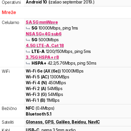
Android 10
(izašao
septembar 2019.
)
Operativni
Mreže
SA 5G mmWave
Celularno
5G
10000
Mbps
, ping 1ms
NSA 5G+4G sub6
5G
5000
Mbps
4.5G LTE-A, Cat 18
LTE-A
1200
/150
Mbps
, ping 5ms
3.75G HSPA+ r8
HSPA+
42.2
/5.76
Mbps
, ping 50ms
Wi-Fi
6e
(
AX (6e)
)
10000
MBps
WiFi
Wi-Fi
5
(
AC
)
1300
MBps
Wi-Fi
4
(
N
)
450
MBps
Wi-Fi
2
(
A
)
54
MBps
Wi-Fi
3
(
G
)
54
MBps
Wi-Fi
1
(
B
)
11
MBps
NFC
(0.4Mbps)
Bežično
Bluetooth 5.1
Glonass
,
GPS
,
Galileo
,
Beidou
,
NavIC
Sateliti
USB-C
, nema 3.5mm audio
Kabl