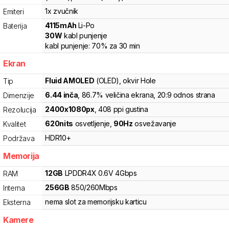
1x zvučnik
Emiteri
4115
mAh
Li-Po
Baterija
30
W
kabl punjenje
kabl punjenje:
70%
za
30
min
Ekran
Fluid AMOLED
(OLED)
, okvir Hole
Tip
6.44
inča
, 86.7% veličina ekrana
, 20:9 odnos strana
Dimenzije
2400
x
1080
px
,
408
ppi gustina
Rezolucija
620
nits
osvetljenje
,
90
Hz
osvežavanje
Kvalitet
HDR10+
Podržava
Memorija
12
GB
LPDDR4X
0.6V
4
Gbps
RAM
256
GB
850
/
260
Mbps
Interna
nema slot za memorijsku karticu
Eksterna
Kamere