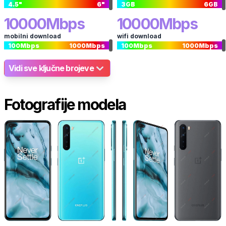
4.5
"
6
"
3
GB
6
GB
10000
Mbps
10000
Mbps
mobilni download
wifi download
100
Mbps
1000
Mbps
100
Mbps
1000
Mbps
Vidi sve ključne brojeve
Fotografije modela