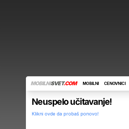
MOBILNI
SVET
.COM
MOBILNI
CENOVNICI
Neuspelo učitavanje!
Klikni ovde da probaš ponovo!