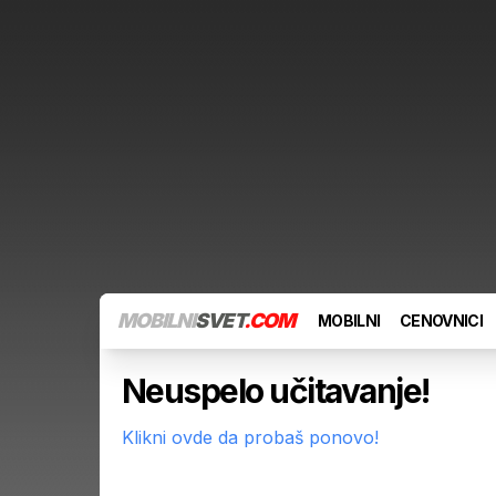
MOBILNI
SVET
.COM
MOBILNI
CENOVNICI
Neuspelo učitavanje!
Klikni ovde da probaš ponovo!