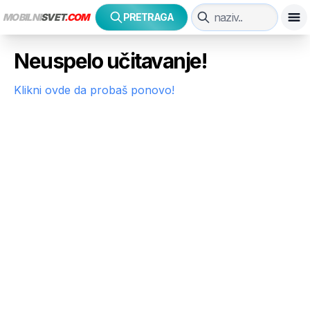
MOBILNI
SVET
.COM
PRETRAGA
Neuspelo učitavanje!
Klikni ovde da probaš ponovo!