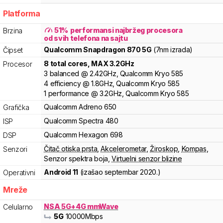
Platforma
51
%
performansi najbržeg procesora
Brzina
od svih telefona na sajtu
Qualcomm
Snapdragon
870 5G
(7nm izrada)
Čipset
8
total cores
, MAX
3.2
GHz
Procesor
3
balanced
@
2.42
GHz,
Qualcomm
Kryo
585
4
efficiency
@
1.8
GHz,
Qualcomm
Kryo
585
1
performance
@
3.2
GHz,
Qualcomm
Kryo
585
Qualcomm
Adreno
650
Grafička
Qualcomm
Spectra
480
ISP
Qualcomm
Hexagon
698
DSP
Čitač otiska prsta
,
Akcelerometar
,
Žiroskop
,
Kompas
,
Senzori
Senzor spektra boja
,
Virtuelni senzor blizine
Android 11
(izašao
septembar 2020.
)
Operativni
Mreže
NSA 5G+4G mmWave
Celularno
5G
10000
Mbps