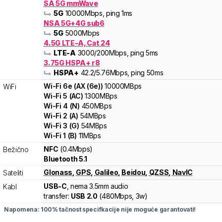
SA 5G mmWave
5G
10000
Mbps
, ping 1ms
NSA 5G+4G sub6
5G
5000
Mbps
4.5G LTE-A, Cat 24
LTE-A
3000
/200
Mbps
, ping 5ms
3.75G HSPA+ r8
HSPA+
42.2
/5.76
Mbps
, ping 50ms
Wi-Fi
6e
(
AX (6e)
)
10000
MBps
WiFi
Wi-Fi
5
(
AC
)
1300
MBps
Wi-Fi
4
(
N
)
450
MBps
Wi-Fi
2
(
A
)
54
MBps
Wi-Fi
3
(
G
)
54
MBps
Wi-Fi
1
(
B
)
11
MBps
NFC
(0.4Mbps)
Bežično
Bluetooth 5.1
Glonass
,
GPS
,
Galileo
,
Beidou
,
QZSS
,
NavIC
Sateliti
USB-C
, nema 3.5mm audio
Kabl
transfer:
USB 2.0
(
480Mbps,
3w
)
Napomena: 100% tačnost specifkacije nije moguće garantovati!