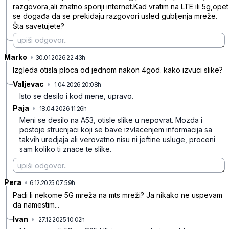
razgovora,ali znatno sporiji internet.Kad vratim na LTE ili 5g,opet
se događa da se prekidaju razgovori usled gubljenja mreže.
Šta savetujete?
Marko
•
5vwww0wtnrnz8l7
30.01.2026 22:43h
Izgleda otisla ploca od jednom nakon 4god. kako izvuci slike?
Valjevac
•
1.04.2026 20:08h
htkb2tl32kwmhrs
Isto se desilo i kod mene, upravo.
Paja
•
18.04.2026 11:26h
6nhz79kkw5gb2fm
Meni se desilo na A53, otisle slike u nepovrat. Mozda i
postoje strucnjaci koji se bave izvlacenjem informacija sa
takvih uredjaja ali verovatno nisu ni jeftine usluge, proceni
sam koliko ti znace te slike.
Pera
•
qmknq1k04jpl68v
6.12.2025 07:59h
Padi li nekome 5G mreža na mts mreži? Ja nikako ne uspevam
da namestim...
Ivan
•
27.12.2025 10:02h
2t83vr5wwm9vs36