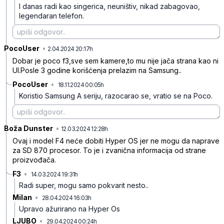
I danas radi kao singerica, neuništiv, nikad zabagovao,
legendaran telefon.
PocoUser
•
g0x0tksykv5rx40
2.04.2024 20:17h
Dobar je poco f3,sve sem kamere,to mu nije jača strana kao ni
UI.Posle 3 godine korišćenja prelazim na Samsung..
PocoUser
•
18.11.2024 00:05h
k5gm74x4t1nqbgp
Koristio Samsung A seriju, razocarao se, vratio se na Poco.
Boža Dunster
•
6ffq1rnf9kh7r0v
12.03.2024 12:28h
Ovaj i model F4 neće dobiti Hyper OS jer ne mogu da naprave
za SD 870 procesor. To je i zvanična informacija od strane
proizvođača.
F3
•
14.03.2024 19:31h
rlyndhn93yc5fv6
Radi super, mogu samo pokvarit nesto..
Milan
•
28.04.2024 16:03h
5px33d6gjcspym7
Upravo ažurirano na Hyper Os
LJUBO
•
29.04.2024 00:24h
rfycxwxy4wmkx0h