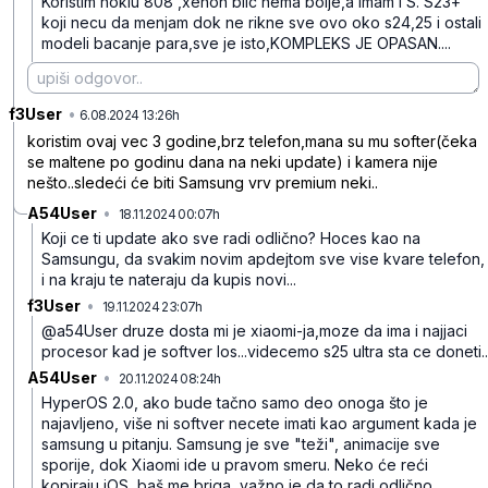
Koristim nokiu 808 ,xenon blic nema bolje,a imam i S.
S23+
koji necu da menjam dok ne rikne sve ovo oko s24,25 i ostali
modeli bacanje para,sve je isto,KOMPLEKS JE OPASAN....
f3User
•
qshv39nl2vxzwnm
6.08.2024 13:26h
koristim ovaj vec 3 godine,brz telefon,mana su mu softer(čeka
se maltene po godinu dana na neki update) i kamera nije
nešto..sledeći će biti Samsung vrv premium neki..
A54User
•
18.11.2024 00:07h
cr5yfrfs5fwqyrg
Koji ce ti update ako sve radi odlično? Hoces kao na
Samsungu, da svakim novim apdejtom sve vise kvare telefon,
i na kraju te nateraju da kupis novi...
f3User
•
19.11.2024 23:07h
qz9dsyrm94qlmjj
@a54User druze dosta mi je xiaomi-ja,moze da ima i najjaci
procesor kad je softver los...videcemo s25 ultra sta ce doneti..
A54User
•
20.11.2024 08:24h
vykv7041d4sq40w
HyperOS 2.0, ako bude tačno samo deo onoga što je
najavljeno, više ni softver necete imati kao argument kada je
samsung u pitanju. Samsung je sve "teži", animacije sve
sporije, dok Xiaomi ide u pravom smeru. Neko će reći
kopiraju iOS, baš me briga, važno je da to radi odlično,