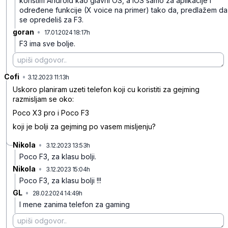
koristim Android kao glavni OS, a iOS samo za aplikacije i
određene funkcije (X voice na primer) tako da, predlažem da
se opredeliš za F3.
goran
•
17.01.2024 18:17h
chfsrrm6p49fw41
F3 ima sve bolje.
Cofi
•
cbjps66ddbr99xl
3.12.2023 11:13h
Uskoro planiram uzeti telefon koji cu koristiti za gejming
razmisljam se oko:
Poco X3 pro i Poco F3
koji je bolji za gejming po vasem misljenju?
Nikola
•
3.12.2023 13:53h
s0p41vg89tqd3kj
Poco F3, za klasu bolji.
Nikola
•
3.12.2023 15:04h
74cqpyym81g272h
Poco F3, za klasu bolji !!!
GL
•
28.02.2024 14:49h
x1ym8fmr0fymhq9
I mene zanima telefon za gaming