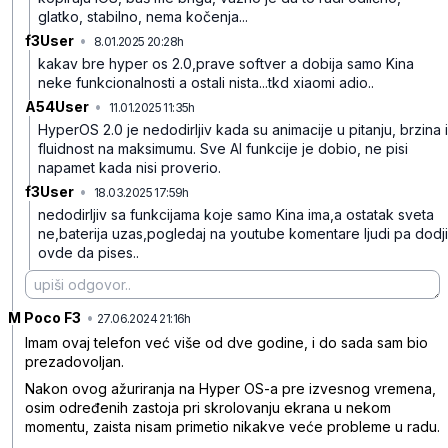
glatko, stabilno, nema kočenja...
f3User
•
8.01.2025 20:28h
gj4ykk34vkmpm7m
kakav bre hyper os 2.0,prave softver a dobija samo Kina
neke funkcionalnosti a ostali nista...tkd xiaomi adio..
A54User
•
11.01.2025 11:35h
q8567s3jy117bnh
HyperOS 2.0 je nedodirljiv kada su animacije u pitanju, brzina i
fluidnost na maksimumu. Sve AI funkcije je dobio, ne pisi
napamet kada nisi proverio.
f3User
•
18.03.2025 17:59h
l3f1rfd4vkk4w9d
nedodirljiv sa funkcijama koje samo Kina ima,a ostatak sveta
ne,baterija uzas,pogledaj na youtube komentare ljudi pa dodji
ovde da pises..
M Poco F3
•
0qfy2x897w1twkr
27.06.2024 21:16h
Imam ovaj telefon već više od dve godine, i do sada sam bio
prezadovoljan.
Nakon ovog ažuriranja na Hyper OS-a pre izvesnog vremena,
osim određenih zastoja pri skrolovanju ekrana u nekom
momentu, zaista nisam primetio nikakve veće probleme u radu.