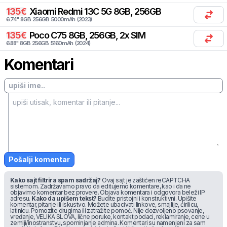
135
€
Xiaomi
Redmi 13C 5G 8GB, 256GB
6.74
"
8
GB
256
GB
5000
mAh
(
2023
)
135
€
Poco
C75 8GB, 256GB, 2x SIM
6.88
"
8
GB
256
GB
5160
mAh
(
2024
)
Komentari
Pošalji komentar
Kako sajt filtrira spam sadržaj?
Ovaj sajt je zaštićen reCAPTCHA
sistemom. Zadržavamo pravo da editujemo komentare, kao i da ne
objavimo komentar bez provere. Objava komentara i odgovora beleži IP
adresu.
Kako da upišem tekst?
Budite pristojni i konstruktivni. Upišite
komentar, pitanje ili iskustvo. Možete ubacivati linkove, smajlije, ćirilicu,
latinicu. Pomozite drugima ili zatražite pomoć. Nije dozvoljeno psovanje,
vređanje, VELIKA SLOVA, lične poruke, kontakt podaci, reklamiranje, cene u
zemlji/inostranstvu, spominjanje admina. Komentari su namenjeni za sam