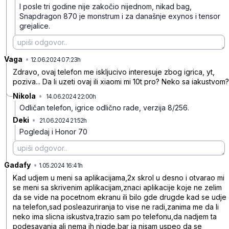
I posle tri godine nije zakočio nijednom, nikad bag,
Snapdragon 870 je monstrum i za današnje exynos i tensor
grejalice.
Vaga
•
vlpc8myd1kfymrt
12.06.2024 07:23h
Zdravo, ovaj telefon me iskljucivo interesuje zbog igrica, yt,
poziva... Da li uzeti ovaj ili xiaomi mi 10t pro? Neko sa iakustvom?
Nikola
•
14.06.2024 22:00h
c0d2v20xzdcg566
Odličan telefon, igrice odlično rade, verzija 8/256.
Deki
•
21.06.2024 21:52h
jltc7j4t5rvdvhc
Pogledaj i Honor 70
Gadafy
•
0267qrn769wypjq
1.05.2024 16:41h
Kad udjem u meni sa aplikacijama,2x skrol u desno i otvarao mi
se meni sa skrivenim aplikacijam,znaci aplikacije koje ne zelim
da se vide na pocetnom ekranu ili bilo gde drugde kad se udje
na telefon,sad posleazuriranja to vise ne radi,zanima me da li
neko ima slicna iskustva,trazio sam po telefonu,da nadjem ta
podesavanja ali nema ih nigde,bar ja nisam uspeo da se