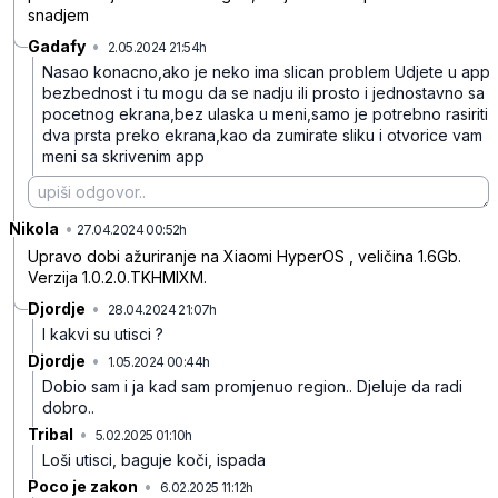
snadjem
Gadafy
•
2.05.2024 21:54h
kf6glq42pr1cn76
Nasao konacno,ako je neko ima slican problem
Udjete u app
bezbednost i tu mogu da se nadju ili prosto i jednostavno sa
pocetnog ekrana,bez ulaska u meni,samo je potrebno rasiriti
dva prsta preko ekrana,kao da zumirate sliku i otvorice vam
meni sa skrivenim app
Nikola
•
6ngqq6smrd77y9k
27.04.2024 00:52h
Upravo dobi ažuriranje na Xiaomi HyperOS , veličina 1.6Gb.
Verzija 1.0.2.0.TKHMIXM.
Djordje
•
28.04.2024 21:07h
djvzmp7zm6mfljc
I kakvi su utisci ?
Djordje
•
1.05.2024 00:44h
df213qqpnwvq44m
Dobio sam i ja kad sam promjenuo region..
Djeluje da radi
dobro..
Tribal
•
5.02.2025 01:10h
5tql527pv817mv4
Loši utisci, baguje koči, ispada
Poco je zakon
•
6.02.2025 11:12h
84jmpnkh3d5htzm