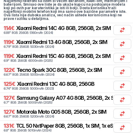
Najjeftiniji telefoni sa istim ili većim ekranom, RAM-om, memorijom i
baterijom. Smisao ove liste je da ukaže kupcu na postojanje modela
koji po ovih par karateristika je isti ili bolji. Dosta korisnika traži
najjeftiniji mobilni telefon koji ima samo ove bazične parametre iste.
Ova lista nije duboka analiza, već način uštede korisnicima koji ne
prave razliku u detaljima.
114
€
Xiaomi
Redmi 14C 4G 8GB, 256GB, 2x SIM
6.88
"
8
GB
256
GB
5160
mAh
(
2024
)
119
€
Xiaomi
Redmi 13 4G 8GB, 256GB, 2x SIM
6.79
"
8
GB
256
GB
5030
mAh
(
2024
)
119
€
Xiaomi
Redmi 15C 4G 8GB, 256GB, 2x SIM
6.9
"
8
GB
256
GB
6000
mAh
(
2025
)
122
€
Tecno
Spark 30C 8GB, 256GB, 2x SIM
6.67
"
8
GB
256
GB
5000
mAh
(
2024
)
125
€
Xiaomi
Redmi 13C 4G 8GB, 256GB
6.74
"
8
GB
256
GB
5000
mAh
(
2023
)
127
€
Samsung
Galaxy A07 4G 8GB, 256GB, 2x SIM
6.7
"
8
GB
256
GB
5000
mAh
(
2025
)
127
€
Motorola
Moto G05 8GB, 256GB, 2x SIM
6.67
"
8
GB
256
GB
5200
mAh
(
2024
)
131
€
TCL
50 NxtPaper 8GB, 256GB, 1x SIM, 1x eSIM
6.8
"
8
GB
256
GB
5010
mAh
(
2024
)