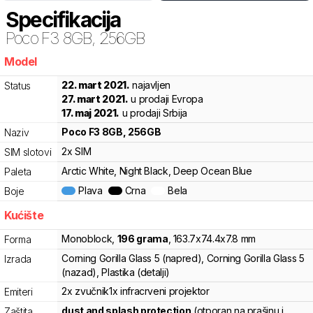
Specifikacija
Poco
F3 8GB, 256GB
Model
vtwcl
22. mart 2021.
najavljen
Status
27. mart 2021.
u prodaji Evropa
17. maj 2021.
u prodaji Srbija
Poco
F3 8GB, 256GB
Naziv
2x SIM
SIM slotovi
Arctic White, Night Black, Deep Ocean Blue
Paleta
Plava
Crna
Bela
Boje
Kućište
Monoblock
,
196
grama
,
163.7
x
74.4
x
7.8
mm
Forma
Corning Gorilla Glass 5 (napred), Corning Gorilla Glass 5
Izrada
(nazad), Plastika (detalji)
2x zvučnik
1x infracrveni projektor
Emiteri
dust and splash protection
(otporan na prašinu i
Zaštita