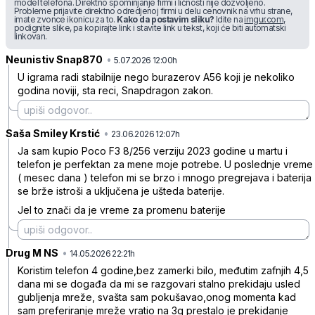
model telefona. Direktno spominjanje firmi i ličnosti nije dozvoljeno.
Probleme prijavite direktno odredjenoj firmi u delu cenovnik na vrhu strane,
imate zvonce ikonicu za to.
Kako da postavim sliku?
Idite na
imgur.com
,
podignite slike, pa kopirajte link i stavite link u tekst, koji će biti automatski
linkovan.
Neunistiv Snap870
•
382bf9jmwhvp7zg
5.07.2026 12:00h
U igrama radi stabilnije nego burazerov A56 koji je nekoliko
godina noviji, sta reci, Snapdragon zakon.
Saša Smiley Krstić
•
6jvc6n83t2kyr8m
23.06.2026 12:07h
Ja sam kupio Poco F3 8/256 verziju 2023 godine u martu i
telefon je perfektan za mene moje potrebe. U poslednje vreme
( mesec dana ) telefon mi se brzo i mnogo pregrejava i baterija
se brže istroši a uključena je ušteda baterije.
Jel to znači da je vreme za promenu baterije
Drug M NS
•
5pxh20bj0z9mhwb
14.05.2026 22:21h
Koristim telefon 4 godine,bez zamerki bilo, međutim zafnjih 4,5
dana mi se događa da mi se razgovari stalno prekidaju usled
gubljenja mreže, svašta sam pokušavao,onog momenta kad
sam preferiranje mreže vratio na 3g prestalo je prekidanje