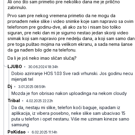
Ali ono što sam primetio pre nekoliko dana me je prilično
zabrinulo.
Prvo sam pre nekog vremena primetio da ne mogu da
pronađem neke slike i video snimke koje sam napravio sa ovim
telefonom pre godinu-dve, ali ako za to i nisam bio toliko
siguran, pre neki dan mi je sigurno nestao jedan skoriji video
snimak koji sam napravio pre nedelju dana, a koji sam samo dan
pre toga puštao mojima na velikom ekranu, a sada nema šanse
da ga nađem bilo gde na telefonu.
Da li je još neko imao sličan slučaj?
LJUBO
•
30.06.2024 18:34h
5csw975qdj6tp1b
Dobio aziriranje HOS 1.03
Sve radi vrhunski.
Jos godinu necu
mijenjati tel
Dj
•
3.01.2025 08:59h
qnbtsg4pf0r6q4z
Mozda je fon obrisao nakon uploadinga na nekom cloudy
Tribal
•
4.02.2025 22:22h
tkjtw1syc8zvzmc
Da da, nestaju mi slike, telefon koči baguje, ispadam iz
aplikacija, iz vibera posebno, neke slike sam ubacivao 15
puta u telefon i opet nestanu. Više me uzimam kineze samo
samsung
PoKidao
•
6.02.2025 11:14h
0xxpc2jmmr2w8py