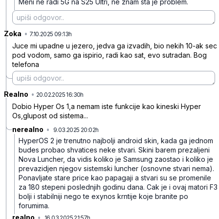
Meni ne radi 5G na S25 Ultri, ne znam sta je problem.
Zoka
•
s3ldyq2jrnxgnyl
7.10.2025 09:13h
Juce mi upadne u jezero, jedva ga izvadih, bio nekih 10-ak sec
pod vodom, samo ga ispirio, radi kao sat, evo sutradan. Bog
telefona
Realno
•
1nr2w39vr4zsjhf
20.02.2025 16:30h
Dobio Hyper Os 1,a nemam iste funkcije kao kineski Hyper
Os,glupost od sistema...
nerealno
•
9.03.2025 20:02h
fl8pzk01prsk8z1
HyperOS 2 je trenutno najbolji android skin, kada ga jednom
budes probao shvatices neke stvari. Skini barem prezaljeni
Nova Luncher, da vidis koliko je Samsung zaostao i koliko je
prevazidjen njegov sistemski luncher (osnovne stvari nema).
Ponavljate stare price kao papagaji a stvari su se promenile
za 180 stepeni poslednjih godinu dana. Cak je i ovaj matori F3
bolji i stabilniji nego te exynos krntije koje branite po
forumima.
realno
•
16.03.2025 21:57h
t36d82x530hj5xt