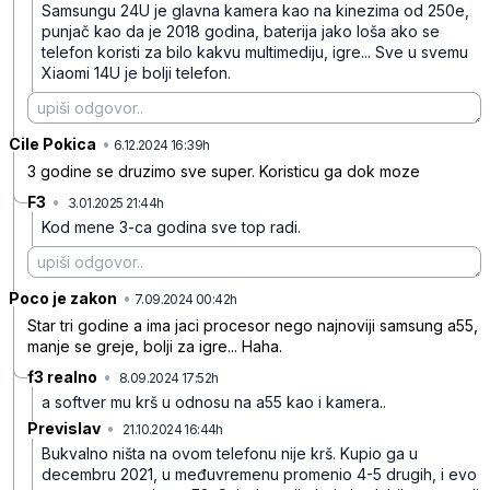
Samsungu 24U je glavna kamera kao na kinezima od 250e,
punjač kao da je 2018 godina, baterija jako loša ako se
telefon koristi za bilo kakvu multimediju, igre... Sve u svemu
Xiaomi 14U je bolji telefon.
Cile Pokica
•
9xbzkp91p0gsg18
6.12.2024 16:39h
3 godine se druzimo sve super. Koristicu ga dok moze
F3
•
3.01.2025 21:44h
3vhmtn4hf1c08vs
Kod mene 3-ca godina sve top radi.
Poco je zakon
•
z1b680v1s8tnpjm
7.09.2024 00:42h
Star tri godine a ima jaci procesor nego najnoviji samsung a55,
manje se greje, bolji za igre... Haha.
f3 realno
•
8.09.2024 17:52h
sl2sc1z6ttf5qn7
a softver mu krš u odnosu na a55 kao i kamera..
Previslav
•
21.10.2024 16:44h
vl36bww98xp453b
Bukvalno ništa na ovom telefonu nije krš. Kupio ga u
decembru 2021, u međuvremenu promenio 4-5 drugih, i evo