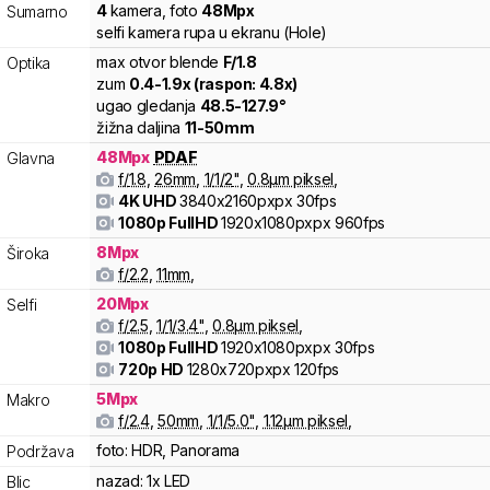
4
kamera
,
foto
48
Mpx
Sumarno
selfi kamera rupa u ekranu (Hole)
max otvor blende
F/
1.8
Optika
zum
0.4
-
1.9
x (raspon:
4.8
x)
ugao gledanja
48.5
-
127.9
°
žižna daljina
11
-
50
mm
48
Mpx
PDAF
Glavna
f/
1.8
,
26
mm
,
1/
1/2
"
,
0.8
µm piksel
,
4K UHD
3840x2160pxpx
30fps
1080p FullHD
1920x1080pxpx
960fps
8
Mpx
Široka
f/
2.2
,
11
mm
,
20
Mpx
Selfi
f/
2.5
,
1/
1/3.4
"
,
0.8
µm piksel
,
1080p FullHD
1920x1080pxpx
30fps
720p HD
1280x720pxpx
120fps
5
Mpx
Makro
f/
2.4
,
50
mm
,
1/
1/5.0
"
,
1.12
µm piksel
,
foto:
HDR, Panorama
Podržava
nazad:
1x LED
Blic