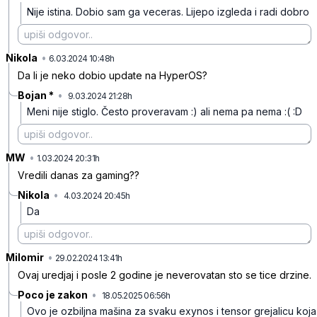
Nije istina.
Dobio sam ga veceras.
Lijepo izgleda i radi dobro
Nikola
•
ynnkb29p3f4sp3c
6.03.2024 10:48h
Da li je neko dobio update na HyperOS?
Bojan *
•
9.03.2024 21:28h
zznzypx4t1j79hb
Meni nije stiglo. Često proveravam :) ali nema pa nema :( :D
MW
•
7x3x0bn69qc4l6m
1.03.2024 20:31h
Vredili danas za gaming??
Nikola
•
4.03.2024 20:45h
dsqxz9hktblg3rn
Da
Milomir
•
npzc0k7d37gjh6s
29.02.2024 13:41h
Ovaj uredjaj i posle 2 godine je neverovatan sto se tice drzine.
Poco je zakon
•
18.05.2025 06:56h
g64clb1y7205w7b
Ovo je ozbiljna mašina za svaku exynos i tensor grejalicu koja