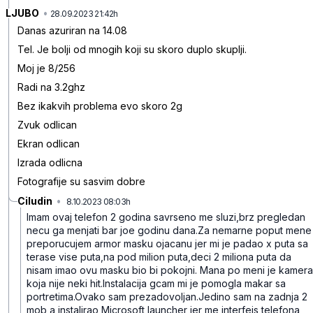
LJUBO
•
w3mg53s53l0fwt0
28.09.2023 21:42h
Danas azuriran na 14.08
Tel. Je bolji od mnogih koji su skoro duplo skuplji.
Moj je 8/256
Radi na 3.2ghz
Bez ikakvih problema evo skoro 2g
Zvuk odlican
Ekran odlican
Izrada odlicna
Fotografije su sasvim dobre
Ciludin
•
8.10.2023 08:03h
qsnhv48h356n3s3
Imam ovaj telefon 2 godina savrseno me sluzi,brz pregledan
necu ga menjati bar joe godinu dana.Za nemarne poput mene
preporucujem armor masku ojacanu jer mi je padao x puta sa
terase vise puta,na pod milion puta,deci 2 miliona puta da
nisam imao ovu masku bio bi pokojni.
Mana po meni je kamera
koja nije neki hit.Instalacija gcam mi je pomogla makar sa
portretima.Ovako sam prezadovoljan.Jedino sam na zadnja 2
mob a instalirao Microsoft launcher jer me interfejs telefona