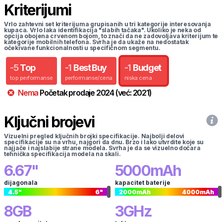
Kriterijumi
Vrlo zahtevni set kriterijuma grupisanih u tri kategorije interesovanja
kupaca. Vrlo laka identifikacija "slabih tačaka". Ukoliko je neka od
opcija obojena crvenom bojom, to znači da ne zadovoljava kriterijum te
kategorije mobilnih telefona. Svrha je da ukaže na nedostatak
očekivane funkcionalnosti u specifičnom segmentu.
-
5
Top
-
1
Best Buy
-
1
Budget
top performanse
performanse/cena
niska cena
Nema
Početak prodaje
2024
(već:
2021
)
Ključni brojevi
Vizuelni pregled ključnih brojki specifikacije. Najbolji delovi
specifikacije su na vrhu, najgori da dnu. Brzo i lako utvrdite koje su
najjače i najslabije strane modela. Svrha je da se vizuelno dočara
tehnička specifikacija modela na skali.
6.67
"
5000
mAh
dijagonala
kapacitet baterije
4.5
"
6
"
2000
mAh
4000
mAh
8
GB
3
GHz