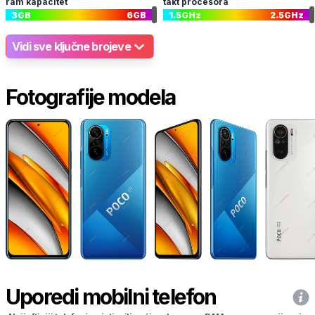
ram kapacitet
takt procesora
3
GB
6
GB
1.5
GHz
2.5
GHz
Vidi sve ključne brojeve
Fotografije modela
Uporedi mobilni telefon