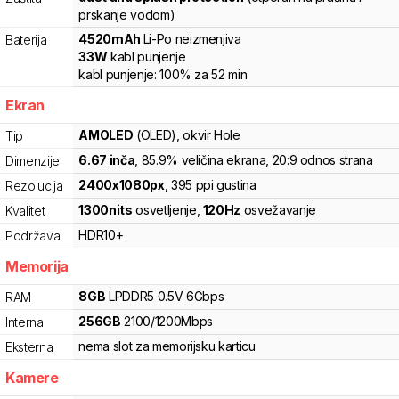
prskanje vodom)
4520
mAh
Li-Po
neizmenjiva
Baterija
33
W
kabl punjenje
kabl punjenje:
100%
za
52
min
Ekran
AMOLED
(OLED)
, okvir Hole
Tip
6.67
inča
, 85.9% veličina ekrana
, 20:9 odnos strana
Dimenzije
2400
x
1080
px
,
395
ppi gustina
Rezolucija
1300
nits
osvetljenje
,
120
Hz
osvežavanje
Kvalitet
HDR10+
Podržava
Memorija
8
GB
LPDDR5
0.5V
6
Gbps
RAM
256
GB
2100
/
1200
Mbps
Interna
nema slot za memorijsku karticu
Eksterna
Kamere