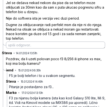
Jel se dešava nekad nekom da pise da se telefon moze
otkljucati za 30min kao da sam x puta ukucao pogresnu sifru a
telefon bio u dzepu..
Nije do softvera ista je verzija vec duzi period.
Dugme za otkljucavanje radi perfekt msm da nije ni do njega.
Nekad na otisak se otkljuca a nekad moram ga restartovati.
Inace koristim ga duze od 1.5 god i za sada nemam zamjerki,
top telefon.
Steva
•
96hjnksgcmv6ctv
14.01.2024 13:51h
Pozdrav, da li uzeti polovan poco f3 8/256 ili iphone xs max,
koji ima bolju kameru?
iend
•
15.01.2024 06:35h
33qhcy0wchp961w
F5 je bolji telefon i to u svakom segmentu.
Steva
•
15.01.2024 14:49h
1d3tvtw6rpnhkll
Pitanje je postavljeno za f3...
Marko
•
17.01.2024 13:13h
5s3cpdbhblmww55
F3 za nijansu bolja kamera (ista kao kod Galaxy S10 lite, Mi 9,
itd. Vidi na Kimovil modele sa IMX586 pa uporedi). Lično