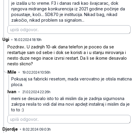
je izašla u to vreme. F3 i danas radi kao švajcarac, dok
njegova midrange konkurencija iz 2021 godine počinje da
posustaje, koči... SD870 je institucija. Nikad bag, nikad
zakočio, nikad problem sa signalom...
Ugi
•
34zr7x36d76lj0l
16.02.2024 18:19h
Pozdrav.. U zadnjih 10-ak dana telefon je poceo da se
restartuje sam od sebe i dok se koristi a i u stanju mirovanja i
nesto duze nego inace izvrsi restart. Da li se ikome desavalo
nesto slicno?
Mile
•
19.02.2024 10:56h
5nqvwk89z32kk1r
Pokusaj sa fabricki resetom, mada verovatno je otisla maticna
ploca.
Ivan
•
21.02.2024 22:26h
g00h5v9dm7f6lhh
meni se desavalo isto to ali mislim da je zadnja sigurnosna
zakrpa resila to vidi dal ima novi apdejt instaliraj i mislim da je
to to :)
Djordje
•
d6q7k13r9hxlzqd
8.02.2024 09:03h