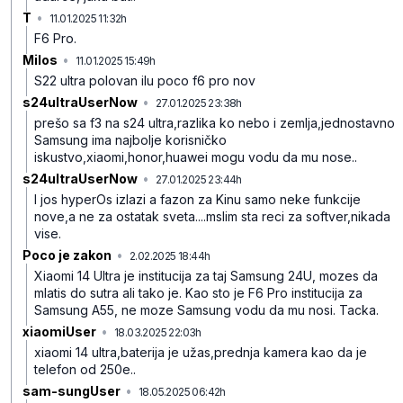
T
•
11.01.2025 11:32h
lwrrkx7jsnkrdx8
F6 Pro.
Milos
•
11.01.2025 15:49h
cvgy78vhf7d33h4
S22 ultra polovan ilu poco f6 pro nov
s24ultraUserNow
•
27.01.2025 23:38h
q4h41rrb3p0fgtz
prešo sa f3 na s24 ultra,razlika ko nebo i zemlja,jednostavno
Samsung ima najbolje korisničko
iskustvo,xiaomi,honor,huawei mogu vodu da mu nose..
s24ultraUserNow
•
27.01.2025 23:44h
7bkbhb94q51rt70
I jos hyperOs izlazi a fazon za Kinu samo neke funkcije
nove,a ne za ostatak sveta....mslim sta reci za softver,nikada
vise.
Poco je zakon
•
2.02.2025 18:44h
mvdsv21thnh99vt
Xiaomi 14 Ultra je institucija za taj Samsung 24U, mozes da
mlatis do sutra ali tako je. Kao sto je F6 Pro institucija za
Samsung A55, ne moze Samsung vodu da mu nosi. Tacka.
xiaomiUser
•
18.03.2025 22:03h
rvq4p27lrq1k6q5
xiaomi 14 ultra,baterija je užas,prednja kamera kao da je
telefon od 250e..
sam-sungUser
•
18.05.2025 06:42h
jjh5k8f87x1zys2