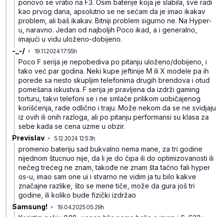
ponovo se vratio na F3. Osim baterije koja je slabila, sve radi
kao prvog dana, apsolutno se ne sećam da je imao ikakav
problem, ali baš ikakav. Bitniji problem sigurno ne. Na Hyper-
u, naravno. Jedan od najboljih Poco ikad, a i generalno,
imajući u vidu uloženo-dobijeno.
-_-/
•
19.11.2024 17:55h
47d9m4w190p6pj0
Poco F serija je nepobediva po pitanju uloženo/dobijeno, i
tako već par godina. Neki kupe jeftinije M ili X modele pa ih
porede sa nesto skupljim telefonima drugih brendova i otud
pomešana iskustva.
F serija je pravljena da izdrži gaming
torturu, takvi telefoni se i ne smlače prilikom uobičajenog
korišćenja, rade odlično i traju. Može nekom da se ne svidjaju
iz ovih ili onih razloga, ali po pitanju performansi su klasa za
sebe kada se cena uzme u obzir.
Previslav
•
5.12.2024 12:53h
488l81tmht3m5ss
promenio bateriju sad bukvalno nema mane, za tri godine
nijednom štucnuo nije, da li je do čipa ili do optimizovanosti ili
nečeg trećeg ne znam, takođe ne znam šta tačno fali hyper
os-u, imao sam one ui i stvarno ne vidim ja tu bilo kakve
značajne razlike, što se mene tiče, može da gura još tri
godine, ili koliko bude fizički izdržao
Samsung!
•
19.04.2025 05:29h
8t54v3jmw529blz