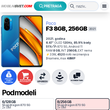
MOBILNI
SVET
.COM
PRETRAGA
Poco
F3
8GB, 256GB
2021
2021
. godina
6.67
"
OLED
120
Hz
,
85.9
% body
51
%
870 5G, Android 11
RAM
8
GB
,
INT
256
GB
,
EXT
nema
⚡
33
W,
4520
mAh
neizmenjiva
3
kamer
e
, max
48
MP
PRODAJ
KUPOVINA
KOMENTARI
OVAJ
TEST
UPOREDI
SPECIFIKACIJA
MOBILNI
Podmodeli
6
/
128
GB
8
/
256
GB
Snapdragon
870 5G
Snapdragon
870 5G
2x SIM
2x SIM