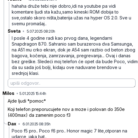
hahaha druže tebi nije dobro,idi na youtube pa vidi
komentare ljudi sta kažu,samo kineski ROM dobija to
sve,ostalo skoro ništa,baterija užas na hyper OS 2.0.
Sve u
svemu promašaj..
Sveta
•
5.07.2025 08:20h
29zkwyz6pz3cd5v
I posle 4 godine radi kao prvog dana, legendarni
Snapdragon 870. Sahranio sam burazerova dva Samsunga,
na A51 mu crko ekran, dok je A54 sam razbio od beton zbog
bagova, kočenja, zamrzavanja, pregrevanja... Ovaj i danas
bez greške. Sledeći moj telefon će opet da bude Poco, vidim
da su sada još bolji, kidaju ove naduvane brendove u
srednjoj klasi.
Milos
•
m2p8mmm8xfw5llg
5.01.2025 15:44h
Ajde ljudi *pomoc*
Koji telefon preporucujete nov a moze i polovan do 350e
(400max) da zamenim poco f3
Dax
•
6.01.2025 08:35h
hkdwcc2j9cc3lr7
Poco f5 pro.. Poco f6 pro.. Honor magic 7 lite,otporan na
udarce, jaka bat..