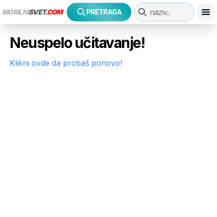
MOBILNI
SVET
.COM
PRETRAGA
Neuspelo učitavanje!
Klikni ovde da probaš ponovo!