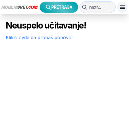
MOBILNI
SVET
.COM
PRETRAGA
Neuspelo učitavanje!
Klikni ovde da probaš ponovo!