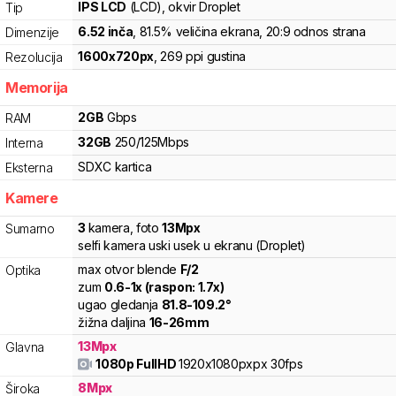
IPS LCD
(LCD)
, okvir Droplet
Tip
6.52
inča
, 81.5% veličina ekrana
, 20:9 odnos strana
Dimenzije
1600
x
720
px
,
269
ppi gustina
Rezolucija
Memorija
2
GB
Gbps
RAM
32
GB
250
/
125
Mbps
Interna
SDXC
kartica
Eksterna
Kamere
3
kamera
,
foto
13
Mpx
Sumarno
selfi kamera uski usek u ekranu (Droplet)
max otvor blende
F/
2
Optika
zum
0.6
-
1
x (raspon:
1.7
x)
ugao gledanja
81.8
-
109.2
°
žižna daljina
16
-
26
mm
13
Mpx
Glavna
1080p FullHD
1920x1080pxpx
30fps
8
Mpx
Široka