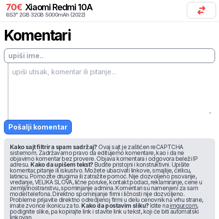
70
€
Xiaomi
Redmi 10A
6.53
"
2
GB
32
GB
5000
mAh
(
2022
)
Komentari
Pošalji komentar
Kako sajt filtrira spam sadržaj?
Ovaj sajt je zaštićen reCAPTCHA
sistemom. Zadržavamo pravo da editujemo komentare, kao i da ne
objavimo komentar bez provere. Objava komentara i odgovora beleži IP
adresu.
Kako da upišem tekst?
Budite pristojni i konstruktivni. Upišite
komentar, pitanje ili iskustvo. Možete ubacivati linkove, smajlije, ćirilicu,
latinicu. Pomozite drugima ili zatražite pomoć. Nije dozvoljeno psovanje,
vređanje, VELIKA SLOVA, lične poruke, kontakt podaci, reklamiranje, cene u
zemlji/inostranstvu, spominjanje admina. Komentari su namenjeni za sam
model telefona. Direktno spominjanje firmi i ličnosti nije dozvoljeno.
Probleme prijavite direktno odredjenoj firmi u delu cenovnik na vrhu strane,
imate zvonce ikonicu za to.
Kako da postavim sliku?
Idite na
imgur.com
,
podignite slike, pa kopirajte link i stavite link u tekst, koji će biti automatski
linkovan.