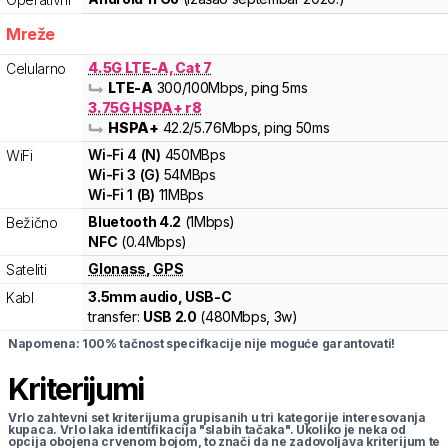
Mreže
4.5G LTE-A, Cat 7
Celularno
LTE-A
300
/100
Mbps
, ping 5ms
3.75G HSPA+ r8
HSPA+
42.2
/5.76
Mbps
, ping 50ms
Wi-Fi
4
(
N
)
450
MBps
WiFi
Wi-Fi
3
(
G
)
54
MBps
Wi-Fi
1
(
B
)
11
MBps
Bluetooth 4.2
(1Mbps)
Bežično
NFC
(0.4Mbps)
Glonass
,
GPS
Sateliti
3.5mm audio, USB-C
Kabl
transfer:
USB 2.0
(
480Mbps,
3w
)
Napomena: 100% tačnost specifkacije nije moguće garantovati!
Kriterijumi
Vrlo zahtevni set kriterijuma grupisanih u tri kategorije interesovanja
kupaca. Vrlo laka identifikacija "slabih tačaka". Ukoliko je neka od
opcija obojena crvenom bojom, to znači da ne zadovoljava kriterijum te