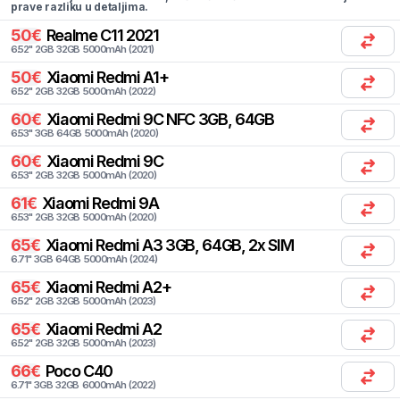
prave razliku u detaljima.
50
€
Realme
C11 2021
6.52
"
2
GB
32
GB
5000
mAh
(
2021
)
50
€
Xiaomi
Redmi A1+
6.52
"
2
GB
32
GB
5000
mAh
(
2022
)
60
€
Xiaomi
Redmi 9C NFC 3GB, 64GB
6.53
"
3
GB
64
GB
5000
mAh
(
2020
)
60
€
Xiaomi
Redmi 9C
6.53
"
2
GB
32
GB
5000
mAh
(
2020
)
61
€
Xiaomi
Redmi 9A
6.53
"
2
GB
32
GB
5000
mAh
(
2020
)
65
€
Xiaomi
Redmi A3 3GB, 64GB, 2x SIM
6.71
"
3
GB
64
GB
5000
mAh
(
2024
)
65
€
Xiaomi
Redmi A2+
6.52
"
2
GB
32
GB
5000
mAh
(
2023
)
65
€
Xiaomi
Redmi A2
6.52
"
2
GB
32
GB
5000
mAh
(
2023
)
66
€
Poco
C40
6.71
"
3
GB
32
GB
6000
mAh
(
2022
)