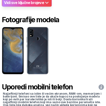
Vidi sve ključne brojeve
Fotografije modela
Uporedi mobilni telefon
Najjeftiniji telefoni sa istim ili većim ekranom, RAM-om, memorijom i
baterijom. Smisao ove liste je da ukaže kupcu na postojanje modela
koji po ovih par karateristika je isti ili bolji. Dosta korisnika traži
najjeftiniji mobilni telefon koji ima samo ove bazične parametre iste.
Ova lista nije duboka analiza, već način uštede korisnicima koji ne