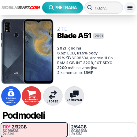
MOBILNI
SVET
.COM
PRETRAGA
ZTE
Blade A51
2021
2021
. godina
6.52
"
LCD
,
81.5
% body
12
%
SC9863A, Android 11 Go
RAM
2
GB
,
INT
32
GB
,
EXT
SDXC
3200
mAh
neizmenjiva
2
kamer
e
, max
13
MP
PRODAJ
KUPOVINA
KOMENTARI
OVAJ
UPOREDI
SPECIFIKACIJA
MOBILNI
Podmodeli
110
*
2
/
32
GB
2
/
64
GB
SC9863A
SC9863A
2x SIM
2x SIM