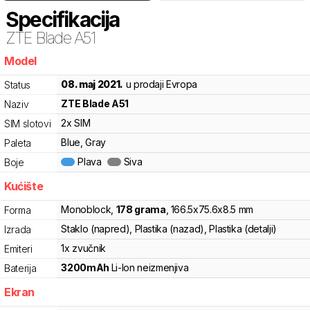
Specifikacija
ZTE
Blade A51
Model
dhz4r
08. maj 2021.
u prodaji Evropa
Status
ZTE
Blade A51
Naziv
2x SIM
SIM slotovi
Blue, Gray
Paleta
Plava
Siva
Boje
Kućište
Monoblock
,
178
grama
,
166.5
x
75.6
x
8.5
mm
Forma
Staklo (napred), Plastika (nazad), Plastika (detalji)
Izrada
1x zvučnik
Emiteri
3200
mAh
Li-Ion
neizmenjiva
Baterija
Ekran