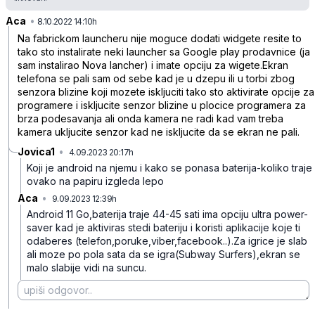
Aca
•
5tg9zd5rc5xqjyl2lm3b
8.10.2022 14:10h
Na fabrickom launcheru nije moguce dodati widgete resite to
tako sto instalirate neki launcher sa Google play prodavnice (ja
sam instalirao Nova lancher) i imate opciju za wigete.Ekran
telefona se pali sam od sebe kad je u dzepu ili u torbi zbog
senzora blizine koji mozete iskljuciti tako sto aktivirate opcije za
programere i iskljucite senzor blizine u plocice programera za
brza podesavanja ali onda kamera ne radi kad vam treba
kamera ukljucite senzor kad ne iskljucite da se ekran ne pali.
Jovica1
•
4.09.2023 20:17h
gcjtn43dlpd55t9
Koji je android na njemu i kako se ponasa baterija-koliko traje
ovako na papiru izgleda lepo
Aca
•
9.09.2023 12:39h
bfxq5wh1shwcdq7
Android 11 Go,baterija traje 44-45 sati ima opciju ultra power-
saver kad je aktiviras stedi bateriju i koristi aplikacije koje ti
odaberes (telefon,poruke,viber,facebook..).Za igrice je slab
ali moze po pola sata da se igra(Subway Surfers),ekran se
malo slabije vidi na suncu.