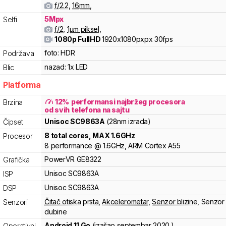
f/
2.2
,
16
mm
,
5
Mpx
Selfi
f/
2
,
1
µm piksel
,
1080p FullHD
1920x1080pxpx
30fps
foto:
HDR
Podržava
nazad:
1x LED
Blic
Platforma
12
%
performansi najbržeg procesora
Brzina
od svih telefona na sajtu
Unisoc
SC9863A
(28nm izrada)
Čipset
8
total cores
, MAX
1.6
GHz
Procesor
8
performance
@
1.6
GHz,
ARM
Cortex
A55
PowerVR
GE8322
Grafička
Unisoc
SC9863A
ISP
Unisoc
SC9863A
DSP
Čitač otiska prsta
,
Akcelerometar
,
Senzor blizine
,
Senzor
Senzori
dubine
Android 11 Go
(izašao
septembar 2020.
)
Operativni