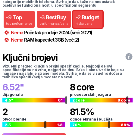
kategorije mobilnih telefona. Svrha je da ukaže na nedostatak
očekivane funkcionalnosti u specifičnom segmentu.
-
9
Top
-
3
Best Buy
-
2
Budget
top performanse
performanse/cena
niska cena
Nema
Početak prodaje
2024
(već:
2021
)
Nema
RAM kapacitet
3
GB
(već:
2
)
Ključni brojevi
Vizuelni pregled ključnih brojki specifikacije. Najbolji delovi
specifikacije su na vrhu, najgori da dnu. Brzo i lako utvrdite koje su
najjače i najslabije strane modela. Svrha je da se vizuelno dočara
tehnička specifikacija modela na skali.
6.52
"
8
core
dijagonala
procesorskih jezgara
4.5
"
6
"
2
core
8
core
2
81.5
%
otvor blende
odnos ekrana i kućišta
2.5
1.8
70
%
88
%