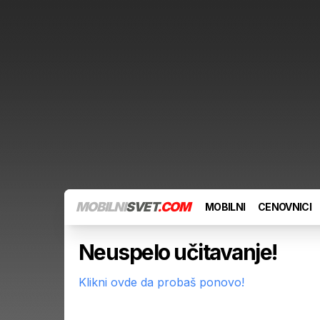
MOBILNI
SVET
.COM
MOBILNI
CENOVNICI
Neuspelo učitavanje!
Klikni ovde da probaš ponovo!