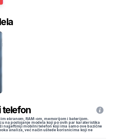
dela
 telefon
li većim ekranom, RAM-om, memorijom i baterijom.
cu na postojanje modela koji po ovih par karateristika
traži najjeftiniji mobilni telefon koji ima samo ove bazične
uboka analiza, već način uštede korisnicima koji ne