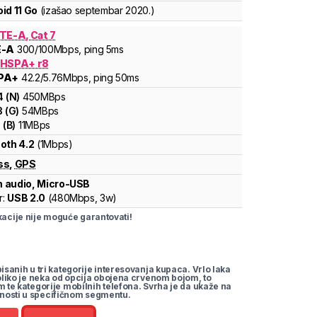
id 11 Go
(izašao
septembar 2020.
)
TE-A, Cat 7
E-A
300
/100
Mbps
, ping 5ms
 HSPA+ r8
PA+
42.2
/5.76
Mbps
, ping 50ms
4
(
N
)
450
MBps
3
(
G
)
54
MBps
1
(
B
)
11
MBps
oth 4.2
(1Mbps)
ss
,
GPS
 audio, Micro-USB
r:
USB 2.0
(
480Mbps,
3w
)
cije nije moguće garantovati!
pisanih u tri kategorije interesovanja kupaca. Vrlo laka
koliko je neka od opcija obojena crvenom bojom, to
m te kategorije mobilnih telefona. Svrha je da ukaže na
nosti u specifičnom segmentu.