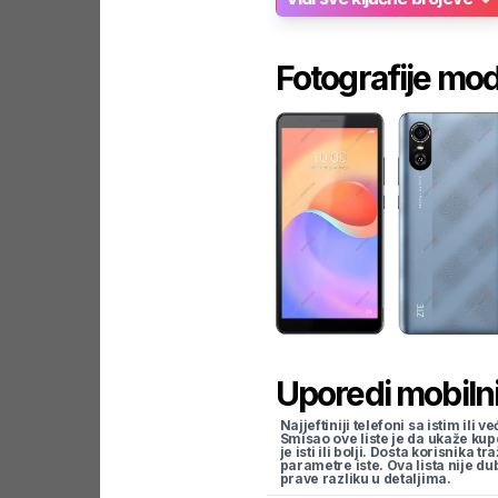
Fotografije mo
Uporedi mobilni
Najjeftiniji telefoni sa istim i
Smisao ove liste je da ukaže kup
je isti ili bolji. Dosta korisnika 
parametre iste. Ova lista nije d
prave razliku u detaljima.