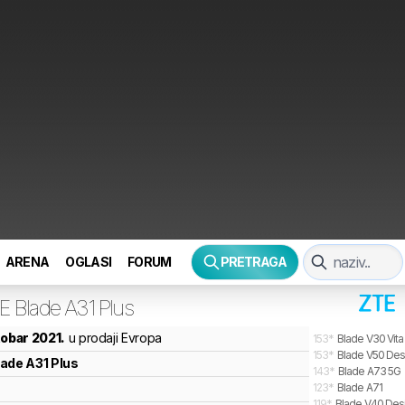
ARENA
OGLASI
FORUM
PRETRAGA
E
Blade A31 Plus
tobar 2021.
u prodaji Evropa
153
*
Blade V30 Vita
153
*
Blade V50 Des
lade A31 Plus
143
*
Blade A73 5G
123
*
Blade A71
119
*
Blade V40 Des