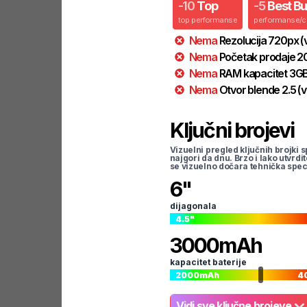
-
10
Top
-
5
Best B
top performanse
performanse/
Nema
Rezolucija
720
px
(
Nema
Početak prodaje
2
Nema
RAM kapacitet
3
G
Nema
Otvor blende
2.5
(v
Ključni brojevi
Vizuelni pregled ključnih brojki s
najgori da dnu. Brzo i lako utvrdi
se vizuelno dočara tehnička spec
6
"
dijagonala
4.5
"
3000
mAh
kapacitet baterije
2000
mAh
4
Vidi sve ključne brojeve