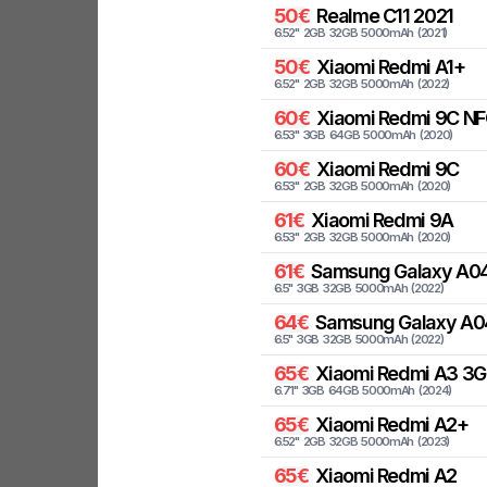
50
€
Realme
C11 2021
6.52
"
2
GB
32
GB
5000
mAh
(
2021
)
50
€
Xiaomi
Redmi A1+
6.52
"
2
GB
32
GB
5000
mAh
(
2022
)
60
€
Xiaomi
Redmi 9C NF
6.53
"
3
GB
64
GB
5000
mAh
(
2020
)
60
€
Xiaomi
Redmi 9C
6.53
"
2
GB
32
GB
5000
mAh
(
2020
)
61
€
Xiaomi
Redmi 9A
6.53
"
2
GB
32
GB
5000
mAh
(
2020
)
61
€
Samsung
Galaxy A04
6.5
"
3
GB
32
GB
5000
mAh
(
2022
)
64
€
Samsung
Galaxy A0
6.5
"
3
GB
32
GB
5000
mAh
(
2022
)
65
€
Xiaomi
Redmi A3 3G
6.71
"
3
GB
64
GB
5000
mAh
(
2024
)
65
€
Xiaomi
Redmi A2+
6.52
"
2
GB
32
GB
5000
mAh
(
2023
)
65
€
Xiaomi
Redmi A2