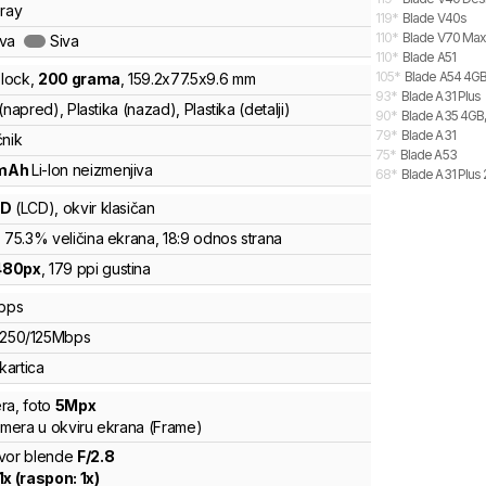
Gray
119
*
Blade V40s
110
*
Blade V70 Max
ava
Siva
110
*
Blade A51
105
*
Blade A54 4GB
lock
,
200
grama
,
159.2
x
77.5
x
9.6
mm
93
*
Blade A31 Plus
(napred), Plastika (nazad), Plastika (detalji)
90
*
Blade A35 4GB,
79
*
Blade A31
čnik
75
*
Blade A53
mAh
Li-Ion
neizmenjiva
68
*
Blade A31 Plus
CD
(LCD)
, okvir klasičan
, 75.3% veličina ekrana
, 18:9 odnos strana
480
px
,
179
ppi gustina
bps
250
/
125
Mbps
kartica
ra
,
foto
5
Mpx
kamera u okviru ekrana (Frame)
vor blende
F/
2.8
1
x (raspon:
1
x)