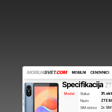
MOBILNI
SVET
.COM
MOBILNI
CENOVNICI
Specifikacija
ZT
31. ok
Model
Status
7cqp9
ZTE
B
Naziv
2x SIM
SIM slotovi