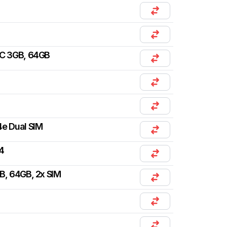
C 3GB, 64GB
e Dual SIM
4
B, 64GB, 2x SIM