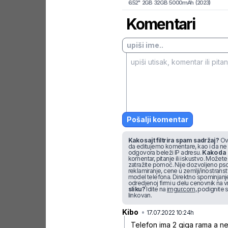
6.52
"
2
GB
32
GB
5000
mAh
(
2023
)
Komentari
Pošalji komentar
Kako sajt filtrira spam sadržaj?
Ova
da editujemo komentare, kao i da ne
odgovora beleži IP adresu.
Kako da 
komentar, pitanje ili iskustvo. Možete u
zatražite pomoć. Nije dozvoljeno pso
reklamiranje, cene u zemlji/inostran
model telefona. Direktno spominjanje f
odredjenoj firmi u delu cenovnik na v
sliku?
Idite na
imgur.com
, podignite s
linkovan.
Kibo
•
m44swnq
17.07.2022 10:24h
Telefon ima 2 giga rama a n