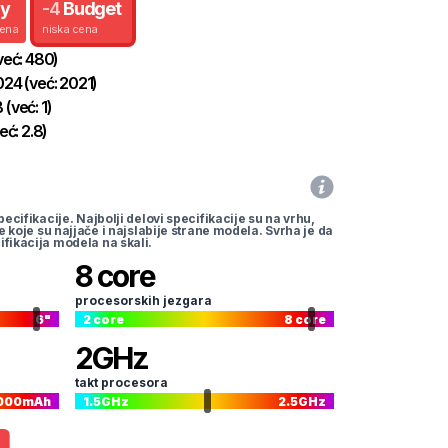
uy
-
4
Budget
cena
niska cena
već:
480
)
024
(već:
2021
)
B
(već:
1
)
eć:
2.8
)
pecifikacije. Najbolji delovi specifikacije su na vrhu,
te koje su najjače i najslabije strane modela. Svrha je da
ifikacija modela na skali.
8
core
procesorskih jezgara
6
"
2
core
8
core
2
GHz
takt procesora
000
mAh
1.5
GHz
2.5
GHz