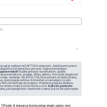
j sajt je zaštićen reCAPTCHA sistemom. Zadržavamo pravo
 objavimo komentar bez provere. Objava komentara i
upišem tekst?
Budite pristojni i konstruktivni. Upišite
bacivati linkove, smajlije, ćirilicu, latinicu. Pomozite drugima ili
vanje, vređanje, VELIKA SLOVA, lične poruke, kontakt podaci,
stvu, spominjanje admina. Komentari su namenjeni za sam
irmi i ličnosti nije dozvoljeno. Probleme prijavite direktno
rhu strane, imate zvonce ikonicu za to.
Kako da postavim
like, pa kopirajte link i stavite link u tekst, koji će biti automatski
f0ppb5pq5g9rp
e 1.Posle 4 meseca koriscenja imam samo reci