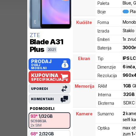
Blue, 
Paleta
Pl
Boje
Monob
Kućište
Forma
Staklo 
Izrada
ZTE
1x zvu
Emiteri
Blade A31
3000
Plus
Baterija
2021
IPS L
Ekran
Tip
PRODAJ
OVAJ
6
inča
Dimenzije
MOBILNI
KUPOVINA
960
x
Rezolucija
SPECIFIKACIJA
1
GB
G
Memorija
RAM
UPOREDI
32
GB
Interna
KOMENTARI
SDXC
Eksterna
PODMODELI
2
kame
Kamere
Sumarno
93
*
1
/
32
GB
selfi 
SC9863A
2x SIM
max ot
Optika
68
*
2
/
32
GB
zum
1
-