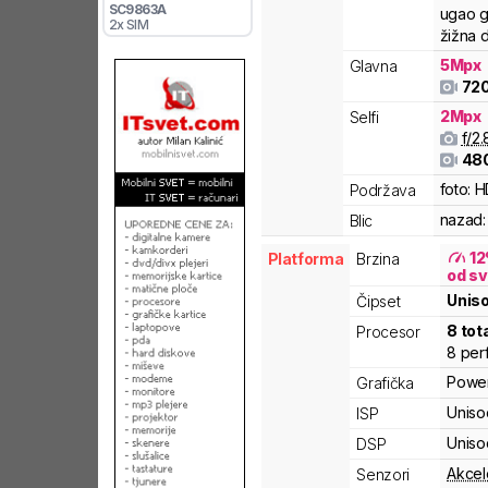
SC9863A
ugao g
2x SIM
žižna d
5
Mpx
Glavna
72
2
Mpx
Selfi
f/
2.
48
foto:
H
Podržava
nazad:
Blic
12
Platforma
Brzina
od sv
Unis
Čipset
8
tot
Procesor
8
per
Powe
Grafička
Uniso
ISP
Uniso
DSP
Akcel
Senzori