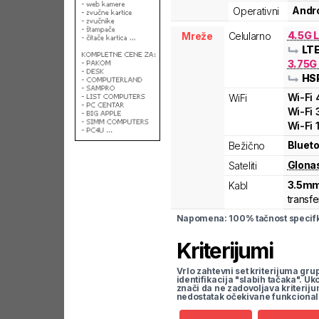
Andro
Operativni
4.5G L
Mreže
Celularno
LT
3.75G
HS
Wi-Fi
WiFi
Wi-Fi
Wi-Fi
Blueto
Bežično
Glona
Sateliti
3.5mm
Kabl
transfe
Napomena: 100% tačnost specifka
Kriterijumi
Vrlo zahtevni set kriterijuma gru
identifikacija "slabih tačaka". U
znači da ne zadovoljava kriteriju
nedostatak očekivane funkcional