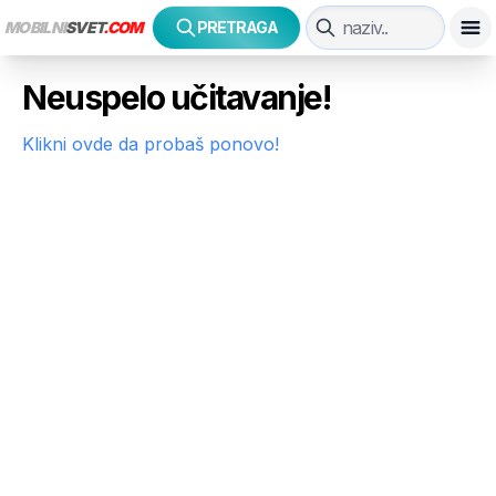
MOBILNI
SVET
.COM
PRETRAGA
Neuspelo učitavanje!
Klikni ovde da probaš ponovo!