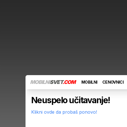
MOBILNI
SVET
.COM
MOBILNI
CENOVNICI
Neuspelo učitavanje!
Klikni ovde da probaš ponovo!