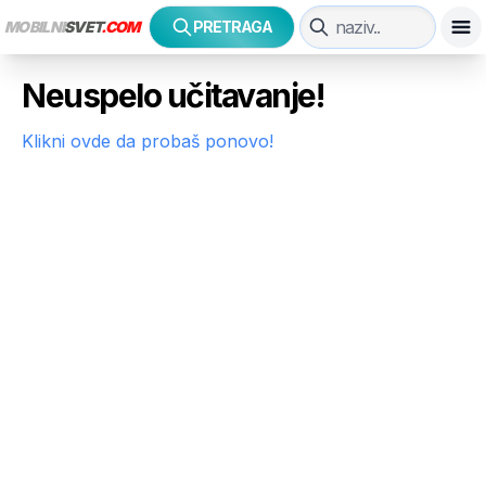
MOBILNI
SVET
.COM
PRETRAGA
Neuspelo učitavanje!
Klikni ovde da probaš ponovo!