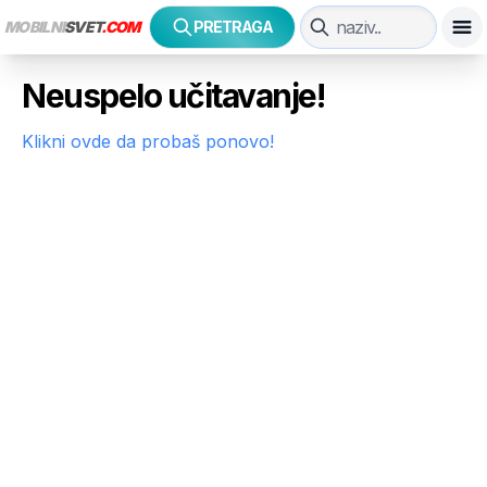
MOBILNI
SVET
.COM
PRETRAGA
Neuspelo učitavanje!
Klikni ovde da probaš ponovo!