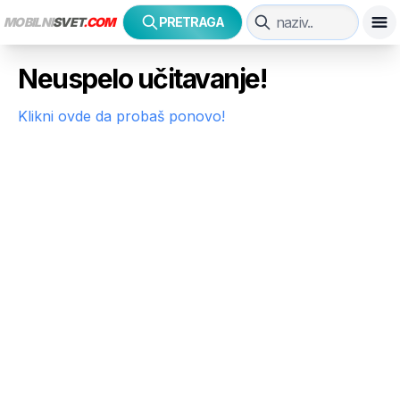
MOBILNI
SVET
.COM
PRETRAGA
Neuspelo učitavanje!
Klikni ovde da probaš ponovo!