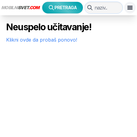
MOBILNI
SVET
.COM
PRETRAGA
Neuspelo učitavanje!
Klikni ovde da probaš ponovo!