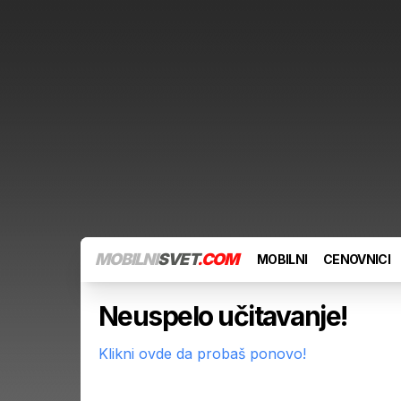
MOBILNI
SVET
.COM
MOBILNI
CENOVNICI
Neuspelo učitavanje!
Klikni ovde da probaš ponovo!