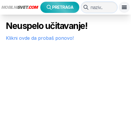
MOBILNI
SVET
.COM
PRETRAGA
Neuspelo učitavanje!
Klikni ovde da probaš ponovo!