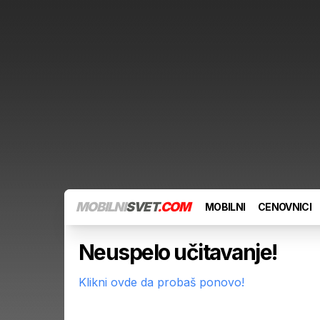
MOBILNI
SVET
.COM
MOBILNI
CENOVNICI
Neuspelo učitavanje!
Klikni ovde da probaš ponovo!