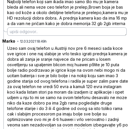
Najbolji telefon koji sam ikada imao samo što mu je kamera
bleda ali nema veze ceo telefon je prelep,Brown boja je bas
kao od kože a okolo debljine telefona je prelepo,kamera mu je
HD rezoluciji dobra dobra.. A prednja kamera kao da ima 16 mp
a da vam ne pričam kako je dobra memorija 32 gb 2gb interna
Marko
•
nqj2m829wz1bfb6fscrt
12.03.2021 18:49h
Uzeo sam ovaj telefon u Austriji nov pre 6 meseci sada koce
sve igrice i one naj slabije je vrlo tesko igrati prednja kamera je
dobra ali zanja je sranje najvece da ne pricam u losem
osvetljenju sa upaljenim blicom moj huawei p9lite je 10 puta
bolje radio podrzavao je igrice koje na ovom nebi mogo ni da
ucitam baterija i sve je bilo bolje i na nokiji koju sam imao 3
godine starija od ovog telefona i radila je super zalim pare date
za ovaj telefon ne vredi 50 evra a kamuli 120 evra instagram
koci kada listam stori pa moram da izadjem iz aplikacije i opet
udjem u nju to mi se samo na ovom telefonu desavalo ne moze
niko da kaze dobro pa ima 2gb rama pogledajte druge
telofone starije i do 3 ili 4 godine od ovog sa isto toliko rama
cak i slabijim procesorom pa imaju bolje sve bolje su
optimizovane ovo mi je 4-ti huawei i vrlo verovatno i zadnji
veoma sam nezadovoljan sa ovom modelom izbegavajte y6 po