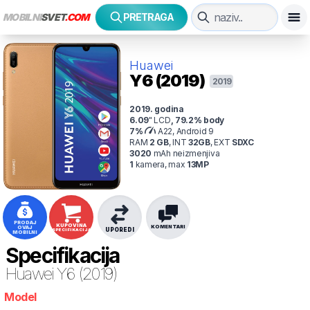
MOBILNI
SVET
.COM
PRETRAGA
Huawei
Y6 (2019)
2019
2019
. godina
6.09
"
LCD
,
79.2
% body
7
%
A22, Android 9
RAM
2
GB
,
INT
32
GB
,
EXT
SDXC
3020
mAh
neizmenjiva
1
kamer
a
, max
13
MP
PRODAJ
KUPOVINA
KOMENTARI
OVAJ
UPOREDI
SPECIFIKACIJA
MOBILNI
Specifikacija
Huawei
Y6 (2019)
Model
0d99a