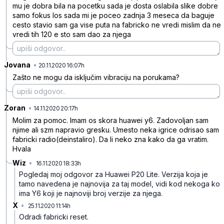
mu je dobra bila na pocetku sada je dosta oslabila slike dobre
samo fokus los sada mi je poceo zadnja 3 meseca da baguje
cesto stavio sam ga vise puta na fabricko ne vredi mislim da ne
vredi tih 120 e sto sam dao za njega
Jovana
•
dzzxmmlfg9w69k7nf168
20.11.2020 16:07h
Zašto ne mogu da isključim vibraciju na porukama?
Zoran
•
73bhk24vw8dp1hs5s7x7
14.11.2020 20:17h
Molim za pomoc. Imam os skora huawei y6. Zadovoljan sam
njime ali szm napravio gresku. Umesto neka igrice odrisao sam
fabricki radio(deinstaliro). Da li neko zna kako da ga vratim.
Hvala
Wiz
•
16.11.2020 18:33h
vv5c5n8wd6ht2ys36hrl
Pogledaj moj odgovor za Huawei P20 Lite. Verzija koja je
tamo navedena je najnovija za taj model, vidi kod nekoga ko
ima Y6 koji je najnoviji broj verzije za njega.
X
•
25.11.2020 11:14h
syyd89cglbhk5z20bwdh
Odradi fabricki reset.