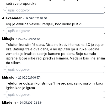
radi sve preporuke
Aleksandar
•
7m2my0tyvx58fxgd2w14
19.09.2021 20:46h
Koji je emui na vasem uredjaju, kod mene je 8.2.0
Mihajlo
•
sf0ry0hhydv05q4mprkh
27.06.2021 20:19h
Telefon koristim 15 dana. Nista ne koci. Internet na 4G je super
brz. Baterija traje dva dana, a ne isputam ga iz ruke. Jedina
zamerka je kvalitet zadnje kamere po danu. Boje su malo
isprane. Bolje slike radi prednja kamera. Mada ja bas i ne znam
da slikam.
Mihajlo
•
tbmf3mpxcmwyqsgg9znn
29.05.2021 09:57h
Telefon je odličan koristim ga 1 mesec ipo, samo malo mi koci
igrica kad je igram
Mladem
•
hw15ddjwnqkbql1y5cmh
24.05.2021 22:33h