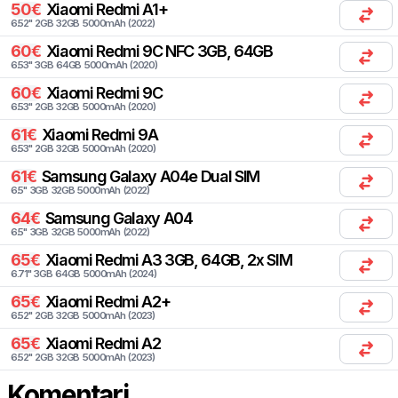
50
€
Xiaomi
Redmi A1+
6.52
"
2
GB
32
GB
5000
mAh
(
2022
)
60
€
Xiaomi
Redmi 9C NFC 3GB, 64GB
6.53
"
3
GB
64
GB
5000
mAh
(
2020
)
60
€
Xiaomi
Redmi 9C
6.53
"
2
GB
32
GB
5000
mAh
(
2020
)
61
€
Xiaomi
Redmi 9A
6.53
"
2
GB
32
GB
5000
mAh
(
2020
)
61
€
Samsung
Galaxy A04e Dual SIM
6.5
"
3
GB
32
GB
5000
mAh
(
2022
)
64
€
Samsung
Galaxy A04
6.5
"
3
GB
32
GB
5000
mAh
(
2022
)
65
€
Xiaomi
Redmi A3 3GB, 64GB, 2x SIM
6.71
"
3
GB
64
GB
5000
mAh
(
2024
)
65
€
Xiaomi
Redmi A2+
6.52
"
2
GB
32
GB
5000
mAh
(
2023
)
65
€
Xiaomi
Redmi A2
6.52
"
2
GB
32
GB
5000
mAh
(
2023
)
Komentari