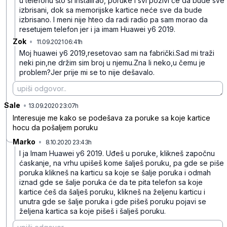
u telefonu što si instalirao, poruke i svi pozivi će da bude sve
izbrisani, dok sa memorijske kartice neće sve da bude
izbrisano. I meni nije hteo da radi radio pa sam morao da
resetujem telefon jer i ja imam Huawei y6 2019.
Zok
•
11.09.2021 06:41h
67p8hmkjlgqpkmlw535z
Moj huawei y6 2019,resetovao sam na fabrički.Sad mi traži
neki pin,ne držim sim broj u njemu.Zna li neko,u čemu je
problem?Jer prije mi se to nije dešavalo.
Sale
•
c6b86jddm0ns6c7pbbz9
13.09.2020 23:07h
Interesuje me kako se podešava za poruke sa koje kartice
hocu da pošaljem poruku
Marko
•
8.10.2020 23:43h
7kwjh842l30gx5jtxbt0
I ja Imam Huawei y6 2019. Uđeš u poruke, klikneš započnu
ćaskanje, na vrhu upišeš kome šalješ poruku, pa gde se piše
poruka klikneš na karticu sa koje se šalje poruka i odmah
iznad gde se šalje poruka će da te pita telefon sa koje
kartice ćeš da šalješ poruku, klikneš na željenu karticu i
unutra gde se šalje poruka i gde pišeš poruku pojavi se
željena kartica sa koje pišeš i šalješ poruku.