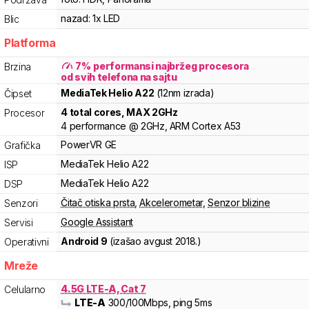
nazad:
1x LED
Blic
Platforma
7
%
performansi najbržeg procesora
Brzina
od svih telefona na sajtu
MediaTek
Helio
A22
(12nm izrada)
Čipset
4
total cores
, MAX
2
GHz
Procesor
4
performance
@
2
GHz,
ARM
Cortex
A53
PowerVR
GE
Grafička
MediaTek
Helio
A22
ISP
MediaTek
Helio
A22
DSP
Čitač otiska prsta
,
Akcelerometar
,
Senzor blizine
Senzori
Google Assistant
Servisi
Android 9
(izašao
avgust 2018.
)
Operativni
Mreže
4.5G LTE-A, Cat 7
Celularno
LTE-A
300
/100
Mbps
, ping 5ms