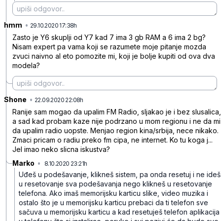
hmm
•
4k60b7n3vpf0p5lb16ft
29.10.2020 17:38h
Zasto je Y6 skuplji od Y7 kad 7 ima 3 gb RAM a 6 ima 2 bg?
Nisam expert pa vama koji se razumete moje pitanje mozda
zvuci naivno al eto pomozite mi, koji je bolje kupiti od ova dva
modela?
Shone
•
n90ym0jkrgt76h8g6yf4
22.09.2020 22:08h
Ranije sam mogao da upalim FM Radio, sljakao je i bez slusalica,
a sad kad probam kaze nije podrzano u mom regionu i ne da mi
da upalim radio uopste. Menjao region kina/srbija, nece nikako.
Zmaci pricam o radiu preko fm cipa, ne internet. Ko tu koga j...
Jel imao neko slicna iskustva?
Marko
•
8.10.2020 23:21h
8y6v8hmyhy6wflk7s0dy
Uđeš u podešavanje, klikneš sistem, pa onda resetuj i ne ideš
u resetovanje sva podešavanja nego klikneš u resetovanje
telefona. Ako imaš memorijsku karticu slike, video muzika i
ostalo što je u memorijsku karticu prebaci da ti telefon sve
sačuva u memorijsku karticu a kad resetuješ telefon aplikacija