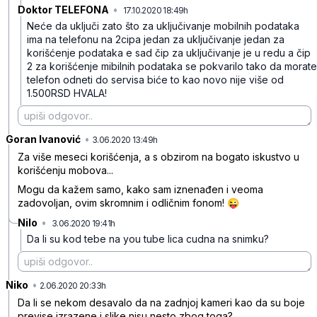
Doktor TELEFONA
•
17.10.2020 18:49h
bvrrwv8vsvk68zkcwpk4
Neće da uključi zato što za uključivanje mobilnih podataka
ima na telefonu na 2cipa jedan za uključivanje jedan za
korišćenje podataka e sad čip za uključivanje je u redu a čip
2 za korišćenje mibilnih podataka se pokvarilo tako da morate
telefon odneti do servisa biće to kao novo nije više od
1.500RSD HVALA!
Goran Ivanović
•
68d1dphmq4g6nx4cdc5c
3.06.2020 13:49h
Za više meseci korišćenja, a s obzirom na bogato iskustvo u
korišćenju mobova...
Mogu da kažem samo, kako sam iznenađen i veoma
zadovoljan, ovim skromnim i odličnim fonom! 😜
Nilo
•
3.06.2020 19:41h
7b2wqpz04wgfsm6jzzf6
Da li su kod tebe na you tube lica cudna na snimku?
Niko
•
0ccf75ffhqcssdlpmkh3
2.06.2020 20:33h
Da li se nekom desavalo da na zadnjoj kameri kao da su boje
previse izrazene i slike nisu nesto zbog toga?