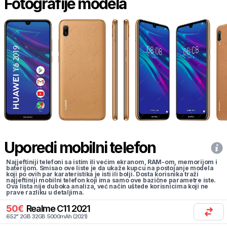
Fotografije modela
Uporedi mobilni telefon
Najjeftiniji telefoni sa istim ili većim ekranom, RAM-om, memorijom i
baterijom. Smisao ove liste je da ukaže kupcu na postojanje modela
koji po ovih par karateristika je isti ili bolji. Dosta korisnika traži
najjeftiniji mobilni telefon koji ima samo ove bazične parametre iste.
Ova lista nije duboka analiza, već način uštede korisnicima koji ne
prave razliku u detaljima.
50
€
Realme
C11 2021
6.52
"
2
GB
32
GB
5000
mAh
(
2021
)