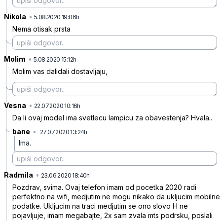
Nikola
•
xv3jgz7nhfszsxrc7d57
5.08.2020 19:06h
Nema otisak prsta
Molim
•
b1frzbd09f40m9l7w2cm
5.08.2020 15:12h
Molim vas dalidali dostavljaju,
Vesna
•
5smrcjq5tvk6yp98y67g
22.07.2020 10:16h
Da li ovaj model ima svetlecu lampicu za obavestenja? Hvala..
bane
•
27.07.2020 13:24h
0p4rfp2plnwzf005bpq7
Ima.
Radmila
•
sqj5wwsmk3hvsy3bn1xn
23.06.2020 18:40h
Pozdrav, svima. Ovaj telefon imam od pocetka 2020 radi
perfektno na wifi, medjutim ne mogu nikako da ukljucim mobilne
podatke. Ukljucim na traci medjutim se ono slovo H ne
pojavljuje, imam megabajte, 2x sam zvala mts podrsku, poslali