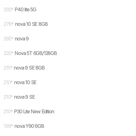
292
*
P40 lite 5G
278
*
nova 10 SE 8GB
265
*
nova 9
220
*
Nova 5T 6GB/128GB
215
*
nova 9 SE 8GB
210
*
nova 10 SE
210
*
nova 9 SE
210
*
P30 Lite New Edition
199
*
nova Y90 6GB