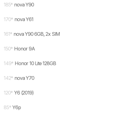
185
*
nova Y90
170
*
nova Y61
161
*
nova Y90 6GB, 2x SIM
150
*
Honor 9A
149
*
Honor 10 Lite 128GB
142
*
nova Y70
120
*
Y6 (2019)
85
*
Y6p