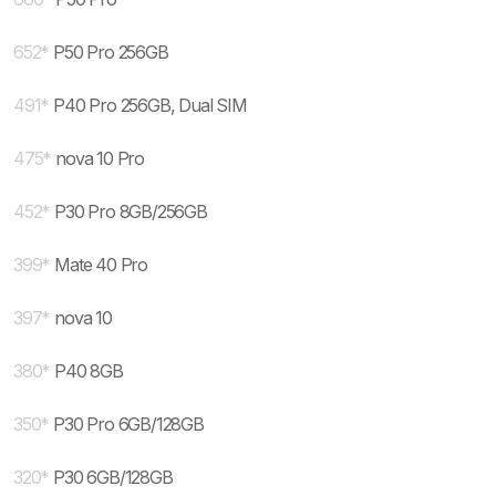
652
*
P50 Pro 256GB
491
*
P40 Pro 256GB, Dual SIM
475
*
nova 10 Pro
452
*
P30 Pro 8GB/256GB
399
*
Mate 40 Pro
397
*
nova 10
380
*
P40 8GB
350
*
P30 Pro 6GB/128GB
320
*
P30 6GB/128GB