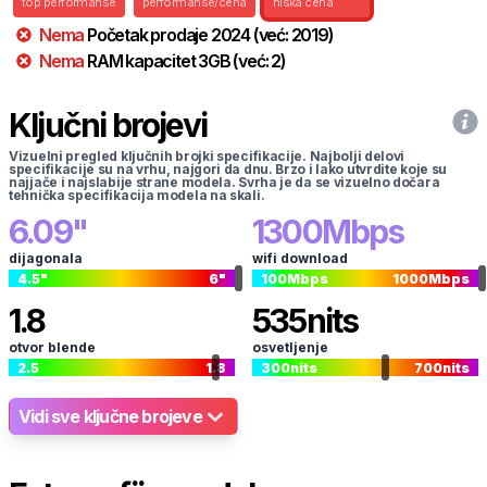
top performanse
performanse/cena
niska cena
Nema
Početak prodaje
2024
(već:
2019
)
Nema
RAM kapacitet
3
GB
(već:
2
)
Ključni brojevi
Vizuelni pregled ključnih brojki specifikacije. Najbolji delovi
specifikacije su na vrhu, najgori da dnu. Brzo i lako utvrdite koje su
najjače i najslabije strane modela. Svrha je da se vizuelno dočara
tehnička specifikacija modela na skali.
6.09
"
1300
Mbps
dijagonala
wifi download
4.5
"
6
"
100
Mbps
1000
Mbps
1.8
535
nits
otvor blende
osvetljenje
2.5
1.8
300
nits
700
nits
Vidi sve ključne brojeve