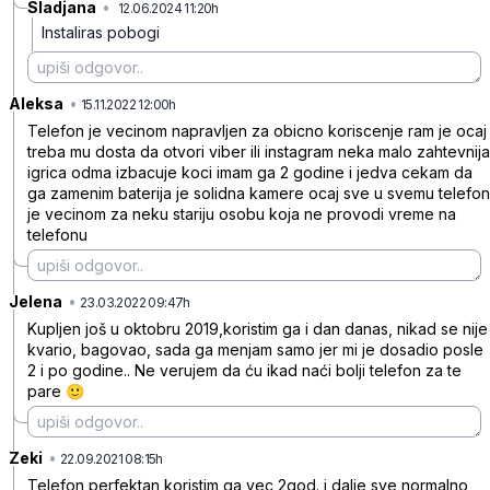
Sladjana
•
12.06.2024 11:20h
vy2tr5zfg425qtk
Instaliras pobogi
Aleksa
•
6mkkkn8ryq79xgl42hd2
15.11.2022 12:00h
Telefon je vecinom napravljen za obicno koriscenje ram je ocaj
treba mu dosta da otvori viber ili instagram neka malo zahtevnija
igrica odma izbacuje koci imam ga 2 godine i jedva cekam da
ga zamenim baterija je solidna kamere ocaj sve u svemu telefon
je vecinom za neku stariju osobu koja ne provodi vreme na
telefonu
Jelena
•
ycjgz0cl4sngnvkh4ths
23.03.2022 09:47h
Kupljen još u oktobru 2019,koristim ga i dan danas, nikad se nije
kvario, bagovao, sada ga menjam samo jer mi je dosadio posle
2 i po godine.. Ne verujem da ću ikad naći bolji telefon za te
pare 🙂
Zeki
•
krg2j40178svj72tdgn4
22.09.2021 08:15h
Telefon perfektan koristim ga vec 2god. i dalje sve normalno