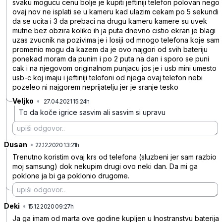
svaku mogucu cenu bolje je kupiti jeftiniji telefon polovan nego
ovaj nov ne isplati se u kameru kad ulazim cekam po 5 sekundi
da se ucita i 3 da prebaci na drugu kameru kamere su uvek
mutne bez obzira koliko ih ja puta dnevno cistio ekran je blagi
uzas zvucnik na pozivima je i losiji od mnogo telefona koje sam
promenio mogu da kazem da je ovo najgori od svih bateriju
ponekad moram da punim i po 2 puta na dan i sporo se puni
cak i na njegovom originalnom punjacu jos je i usb mini umesto
usb-c koj imaju i jeftiniji telofoni od njega ovaj telefon nebi
pozeleo ni najgorem neprijatelju jer je sranje tesko
Veljko
•
27.04.2021 15:24h
1s87sjg78h03c823n38j
To da koče igrice sasvim ali sasvim si upravu
Dusan
•
ct2p8q5jc35bs9hx2k4x
22.12.2020 13:21h
Trenutno koristim ovaj krs od telefona (sluzbeni jer sam razbio
moj samsung) dok nekupim drugi ovo neki dan. Da mi ga
poklone ja bi ga poklonio drugome.
Deki
•
sq6z8g5fk04b36twl4yp
15.12.2020 09:27h
Ja ga imam od marta ove godine kupljen u Inostranstvu baterija