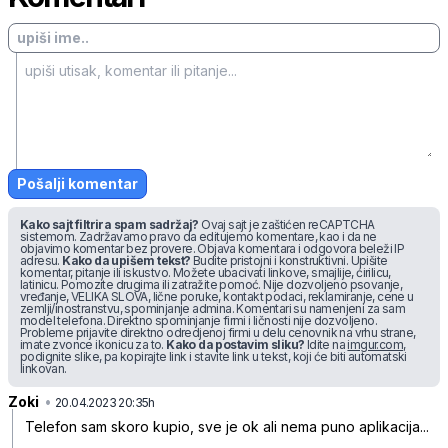
Pošalji komentar
Kako sajt filtrira spam sadržaj?
Ovaj sajt je zaštićen reCAPTCHA
sistemom. Zadržavamo pravo da editujemo komentare, kao i da ne
objavimo komentar bez provere. Objava komentara i odgovora beleži IP
adresu.
Kako da upišem tekst?
Budite pristojni i konstruktivni. Upišite
komentar, pitanje ili iskustvo. Možete ubacivati linkove, smajlije, ćirilicu,
latinicu. Pomozite drugima ili zatražite pomoć. Nije dozvoljeno psovanje,
vređanje, VELIKA SLOVA, lične poruke, kontakt podaci, reklamiranje, cene u
zemlji/inostranstvu, spominjanje admina. Komentari su namenjeni za sam
model telefona. Direktno spominjanje firmi i ličnosti nije dozvoljeno.
Probleme prijavite direktno odredjenoj firmi u delu cenovnik na vrhu strane,
imate zvonce ikonicu za to.
Kako da postavim sliku?
Idite na
imgur.com
,
podignite slike, pa kopirajte link i stavite link u tekst, koji će biti automatski
linkovan.
Zoki
•
t1k0fb6ftg7f112
20.04.2023 20:35h
Telefon sam skoro kupio, sve je ok ali nema puno aplikacija...