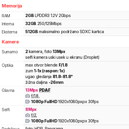
Memorija
2
GB
LPDDR3
1.2V
2
Gbps
RAM
32
GB
250
/
125
Mbps
Interna
512
GB
maksimalno podržano
SDXC
kartica
Eksterna
Kamere
2
kamera
,
foto
13
Mpx
Sumarno
selfi kamera uski usek u ekranu (Droplet)
max otvor blende
F/
1.8
Optika
zum
1
-
1
x (raspon:
1
x)
ugao gledanja
81.8
-
81.8
°
žižna daljina
-
26
mm
13
Mpx
PDAF
Glavna
f/
1.8
,
1080p FullHD
1920x1080pxpx
30fps
8
Mpx
Selfi
f/
2
,
1080p FullHD
1920x1080pxpx
30fps
foto:
HDR, Panorama
Podržava