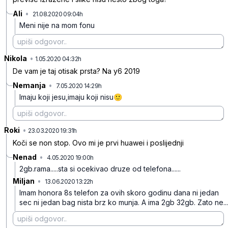
Ali
•
21.08.2020 09:04h
dw7l3g1psr90grsymzgy
Meni nije na mom fonu
Nikola
•
83hrq42kcbkdn9n5zvy2
1.05.2020 04:32h
De vam je taj otisak prsta? Na y6 2019
Nemanja
•
7.05.2020 14:29h
xvhskrq612fbjjc9y020
Imaju koji jesu,imaju koji nisu🙂
Roki
•
cqvq7d00xj6lfxk
23.03.2020 19:31h
Koči se non stop. Ovo mi je prvi huawei i poslijednji
Nenad
•
4.05.2020 19:00h
g7yqwhs5m8l2ybfhjdzg
2gb.rama.....sta si ocekivao druze od telefona......
Miljan
•
13.06.2020 13:22h
wf509b8p4bs2qsft8bqf
Imam honora 8s telefon za ovih skoro godinu dana ni jedan
sec ni jedan bag nista brz ko munja. A ima 2gb 32gb. Zato ne...