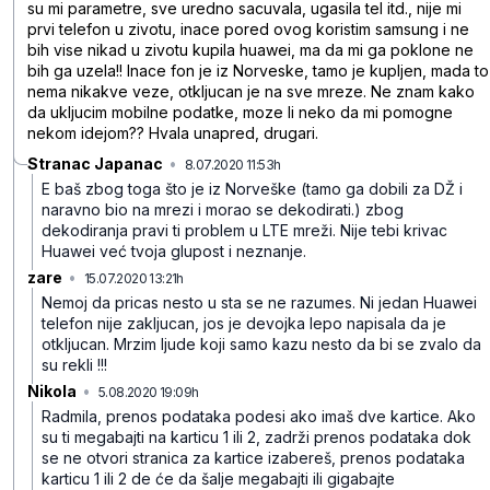
su mi parametre, sve uredno sacuvala, ugasila tel itd., nije mi
prvi telefon u zivotu, inace pored ovog koristim samsung i ne
bih vise nikad u zivotu kupila huawei, ma da mi ga poklone ne
bih ga uzela!! Inace fon je iz Norveske, tamo je kupljen, mada to
nema nikakve veze, otkljucan je na sve mreze. Ne znam kako
da ukljucim mobilne podatke, moze li neko da mi pomogne
nekom idejom?? Hvala unapred, drugari.
Stranac Japanac
•
8.07.2020 11:53h
1msk9tv9glct3c8dmddt
E baš zbog toga što je iz Norveške (tamo ga dobili za DŽ i
naravno bio na mrezi i morao se dekodirati.) zbog
dekodiranja pravi ti problem u LTE mreži. Nije tebi krivac
Huawei već tvoja glupost i neznanje.
zare
•
15.07.2020 13:21h
wchlfhxys7qn7cqj17y6
Nemoj da pricas nesto u sta se ne razumes. Ni jedan Huawei
telefon nije zakljucan, jos je devojka lepo napisala da je
otkljucan. Mrzim ljude koji samo kazu nesto da bi se zvalo da
su rekli !!!
Nikola
•
5.08.2020 19:09h
pqkq5jkw4bft4zs1j49v
Radmila, prenos podataka podesi ako imaš dve kartice. Ako
su ti megabajti na karticu 1 ili 2, zadrži prenos podataka dok
se ne otvori stranica za kartice izabereš, prenos podataka
karticu 1 ili 2 de će da šalje megabajti ili gigabajte