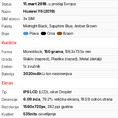
11. mart 2019.
u prodaji Evropa
Status
Huawei
Y6 (2019)
Naziv
3x SIM
SIM slotovi
Midnight Black, Sapphire Blue, Amber Brown
Paleta
Plava
Crna
Braon
Boje
Kućište
Monoblock
,
150
grama
,
156.3
x
73.5
x
mm
Forma
Staklo (napred), Plastika (nazad), Metal (detalji)
Izrada
1x zvučnik
Emiteri
3020
mAh
Li-Ion
neizmenjiva
Baterija
Ekran
IPS LCD
(LCD)
, okvir Droplet
Tip
6.09
inča
, 79.2% veličina ekrana
, 19.5:9 odnos strana
Dimenzije
1560
x
720
px
,
282
ppi gustina
Rezolucija
535
nits
osvetljenje
Kvalitet