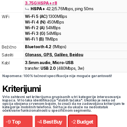
3.75G HSPA+ r8
HSPA+
42.2
/5.76
Mbps
, ping 50ms
Wi-Fi
5
(
AC
)
1300
MBps
WiFi
Wi-Fi
4
(
N
)
450
MBps
Wi-Fi
2
(
A
)
54
MBps
Wi-Fi
3
(
G
)
54
MBps
Wi-Fi
1
(
B
)
11
MBps
Bluetooth 4.2
(1Mbps)
Bežično
Glonass
,
GPS
,
Galileo
,
Beidou
Sateliti
3.5mm audio, Micro-USB
Kabl
transfer:
USB 2.0
(
480Mbps,
3w
)
Napomena: 100% tačnost specifkacije nije moguće garantovati!
Kriterijumi
Vrlo zahtevni set kriterijuma grupisanih u tri kategorije interesovanja
kupaca. Vrlo laka identifikacija "slabih tačaka". Ukoliko je neka od
opcija obojena crvenom bojom, to znači da ne zadovoljava kriterijum te
kategorije mobilnih telefona. Svrha je da ukaže na nedostatak
očekivane funkcionalnosti u specifičnom segmentu.
-
9
Top
-
4
Best Buy
-
2
Budget