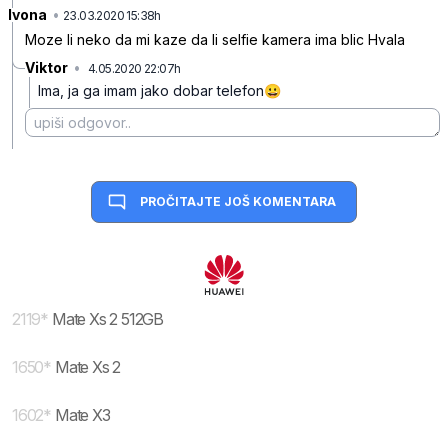
Ivona
•
gxcdzg2wxbjl0kj
23.03.2020 15:38h
Moze li neko da mi kaze da li selfie kamera ima blic Hvala
Viktor
•
4.05.2020 22:07h
rzzd2frf8mcs6q4vh0mg
Ima, ja ga imam jako dobar telefon😀
PROČITAJTE JOŠ KOMENTARA
2119
*
Mate Xs 2 512GB
1650
*
Mate Xs 2
1602
*
Mate X3