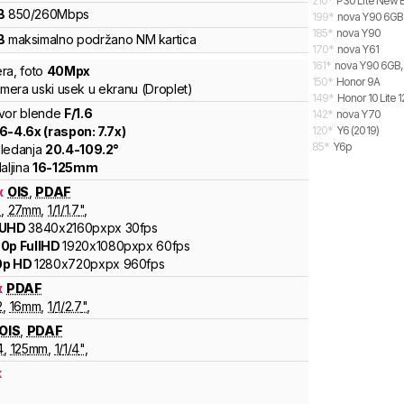
210
*
P30 Lite New E
B
850
/
260
Mbps
199
*
nova Y90 6GB
185
*
nova Y90
B
maksimalno podržano
NM
kartica
170
*
nova Y61
161
*
nova Y90 6GB,
ra
,
foto
40
Mpx
150
*
Honor 9A
amera uski usek u ekranu (Droplet)
149
*
Honor 10 Lite 
vor blende
F/
1.6
142
*
nova Y70
.6
-
4.6
x (raspon:
7.7
x)
120
*
Y6 (2019)
85
*
Y6p
ledanja
20.4
-
109.2
°
aljina
16
-
125
mm
x
OIS
,
PDAF
6
,
27
mm
,
1/
1/1.7
"
,
 UHD
3840x2160pxpx
30fps
0p FullHD
1920x1080pxpx
60fps
0p HD
1280x720pxpx
960fps
x
PDAF
2
,
16
mm
,
1/
1/2.7
"
,
OIS
,
PDAF
4
,
125
mm
,
1/
1/4
"
,
x