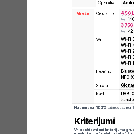
Andro
Operativni
4.5G L
Mreže
Celularno
14
3.75G
42.
Wi-Fi
WiFi
Wi-Fi
Wi-Fi
Wi-Fi
Wi-Fi
Blueto
Bežično
NFC
(
Glona
Sateliti
USB-
Kabl
transfe
Napomena: 100% tačnost specifka
Kriterijumi
Vrlo zahtevni set kriterijuma gru
identifikacija "slabih tačaka". U