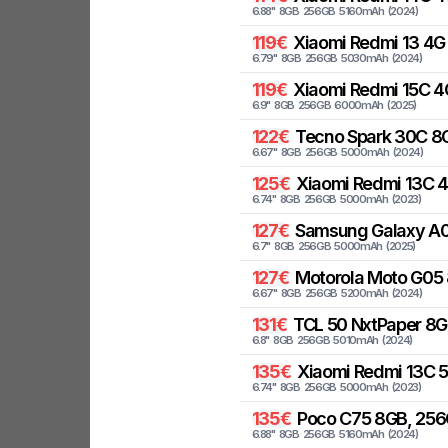
6.88
"
8
GB
256
GB
5160
mAh
(
2024
)
119
€
Xiaomi
Redmi 13 4G
6.79
"
8
GB
256
GB
5030
mAh
(
2024
)
119
€
Xiaomi
Redmi 15C 4
6.9
"
8
GB
256
GB
6000
mAh
(
2025
)
122
€
Tecno
Spark 30C 8G
6.67
"
8
GB
256
GB
5000
mAh
(
2024
)
125
€
Xiaomi
Redmi 13C 
6.74
"
8
GB
256
GB
5000
mAh
(
2023
)
127
€
Samsung
Galaxy A0
6.7
"
8
GB
256
GB
5000
mAh
(
2025
)
127
€
Motorola
Moto G05 
6.67
"
8
GB
256
GB
5200
mAh
(
2024
)
131
€
TCL
50 NxtPaper 8GB
6.8
"
8
GB
256
GB
5010
mAh
(
2024
)
135
€
Xiaomi
Redmi 13C 
6.74
"
8
GB
256
GB
5000
mAh
(
2023
)
135
€
Poco
C75 8GB, 256
6.88
"
8
GB
256
GB
5160
mAh
(
2024
)