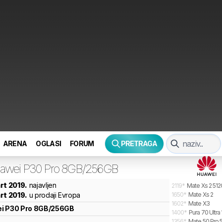
ARENA
OGLASI
FORUM
PRETRAGA
awei
P30 Pro 8GB/256GB
rt 2019.
najavljen
2119
*
Mate Xs 2 51
rt 2019.
u prodaji Evropa
1650
*
Mate Xs 2
1602
*
Mate X3
i
P30 Pro 8GB/256GB
1400
*
Pura 70 Ultra
1356
*
Mate 50 Pro 