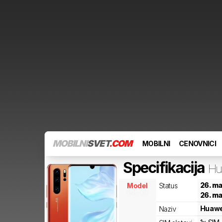
MOBILNI
SVET
.COM
MOBILNI
CENOVNICI
Specifikacija
Hu
26. ma
Model
Status
0dc00
26. ma
Huawe
Naziv