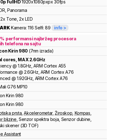
0p FullHD
1920x1080pxpx
30fps
DR, Panorama
2x Tone, 2x LED
ARK
Kamera:
116
Selfi:
89
info >
7
%
performansi najbržeg procesora
ih telefona na sajtu
icon
Kirin
980
(7nm izrada)
al cores
, MAX
2.6
GHz
ciency
@
1.8
GHz,
ARM
Cortex
A55
formance
@
2.6
GHz,
ARM
Cortex
A76
anced
@
1.92
GHz,
ARM
Cortex
A76
Mali
G76 MP10
con
Kirin
980
con
Kirin
980
otiska prsta
,
Akcelerometar
,
Žiroskop
,
Kompas
,
r blizine
,
Senzor spektra boja
,
Senzor dubine
,
ski skener (3D TOF)
e Assistant