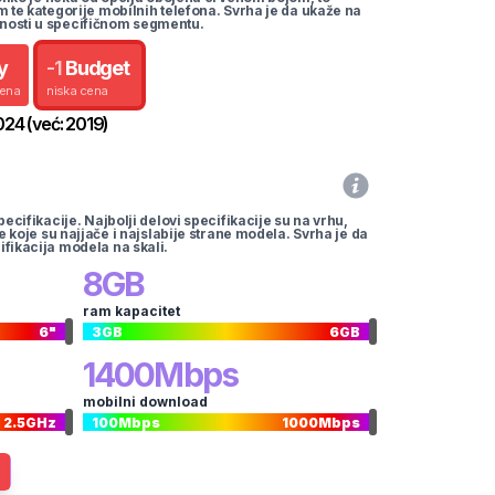
m te kategorije mobilnih telefona. Svrha je da ukaže na
nosti u specifičnom segmentu.
y
-
1
Budget
cena
niska cena
024
(već:
2019
)
pecifikacije. Najbolji delovi specifikacije su na vrhu,
te koje su najjače i najslabije strane modela. Svrha je da
ifikacija modela na skali.
8
GB
ram kapacitet
6
"
3
GB
6
GB
1400
Mbps
mobilni download
2.5
GHz
100
Mbps
1000
Mbps