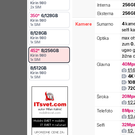
Kirin
980
256
G
Interna
2x SIM
256
G
Eksterna
350
*
6
/
128
GB
Kirin
980
4
kame
Kamere
Sumarno
1x SIM
selfi k
8
/
128
GB
max ot
Optika
Kirin
980
1x SIM
zum
0
ugao g
452
*
8
/
256
GB
Kirin
980
žižna d
1x SIM
40
Mp
Glavna
8
/
512
GB
f/
1.
Kirin
980
4K
1x SIM
108
72
20
Mp
Široka
f/
2.
8
Mpx
Telefoto
f/
3.
32
Mp
Selfi
f/
2
,