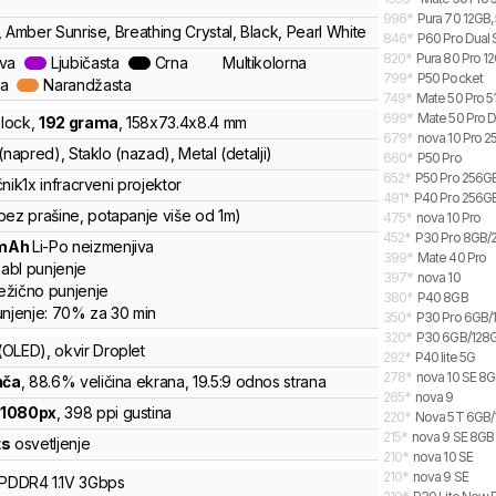
996
*
Pura 70 12GB,
 Amber Sunrise, Breathing Crystal, Black, Pearl White
846
*
P60 Pro Dual 
820
*
Pura 80 Pro 12
ava
Ljubičasta
Crna
Multikolorna
799
*
P50 Pocket
la
Narandžasta
749
*
Mate 50 Pro 5
699
*
Mate 50 Pro D
lock
,
192
grama
,
158
x
73.4
x
8.4
mm
679
*
nova 10 Pro 
(napred), Staklo (nazad), Metal (detalji)
660
*
P50 Pro
652
*
P50 Pro 256G
čnik
1x infracrveni projektor
491
*
P40 Pro 256GB
bez prašine, potapanje više od 1m)
475
*
nova 10 Pro
452
*
P30 Pro 8GB/
mAh
Li-Po
neizmenjiva
399
*
Mate 40 Pro
abl punjenje
397
*
nova 10
žično punjenje
380
*
P40 8GB
unjenje:
70%
za
30
min
350
*
P30 Pro 6GB/
320
*
P30 6GB/128
(OLED)
, okvir Droplet
292
*
P40 lite 5G
278
*
nova 10 SE 8
nča
, 88.6% veličina ekrana
, 19.5:9 odnos strana
265
*
nova 9
x
1080
px
,
398
ppi gustina
220
*
Nova 5T 6GB
215
*
nova 9 SE 8GB
ts
osvetljenje
210
*
nova 10 SE
210
*
nova 9 SE
LPDDR4
1.1V
3
Gbps