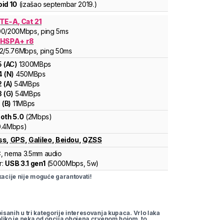
id 10
(izašao
septembar 2019.
)
TE-A, Cat 21
00
/200
Mbps
, ping 5ms
 HSPA+ r8
2
/5.76
Mbps
, ping 50ms
5
(
AC
)
1300
MBps
4
(
N
)
450
MBps
2
(
A
)
54
MBps
3
(
G
)
54
MBps
1
(
B
)
11
MBps
oth 5.0
(2Mbps)
0.4Mbps)
ss
,
GPS
,
Galileo
,
Beidou
,
QZSS
C
, nema 3.5mm audio
r:
USB 3.1 gen1
(
5000Mbps,
5w
)
cije nije moguće garantovati!
pisanih u tri kategorije interesovanja kupaca. Vrlo laka
koliko je neka od opcija obojena crvenom bojom, to