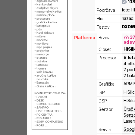
108
foto:
H
Podržava
nazad:
Blic
DXOM
Testovi
3
Platforma
Brzina
od sv
HiSil
Čipset
8
tot
Procesor
4
effi
2
per
2
bal
ARM
Grafička
HiSili
ISP
HiSili
DSP
Čitač 
Senzori
Senzo
Laser
Googl
Servisi