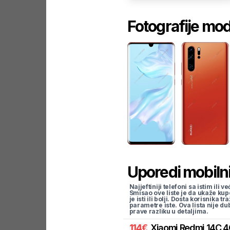
Fotografije mo
Uporedi mobilni
Najjeftiniji telefoni sa istim i
Smisao ove liste je da ukaže kup
je isti ili bolji. Dosta korisnika 
parametre iste. Ova lista nije d
prave razliku u detaljima.
114
€
Xiaomi
Redmi 14C 4