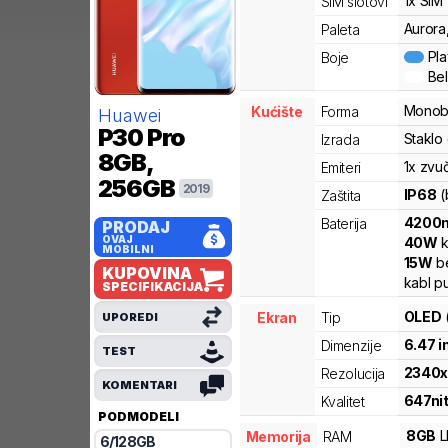
1x SIM
SIM slotovi
Aurora,
Paleta
Pl
Boje
Be
Monob
Kućište
Forma
Huawei
P30 Pro
Staklo 
Izrada
8GB,
1x zvu
Emiteri
256GB
2019
IP68
(
Zaštita
4200
Baterija
PRODAJ
OVAJ
40
W
k
MOBILNI
15
W
be
KUPOVINA
kabl p
SPECIFIKACIJA
OLED
Ekran
Tip
UPOREDI
6.47
i
Dimenzije
TEST
2340
Rezolucija
KOMENTARI
647
ni
Kvalitet
PODMODELI
8
GB
Memorija
RAM
6
/
128
GB