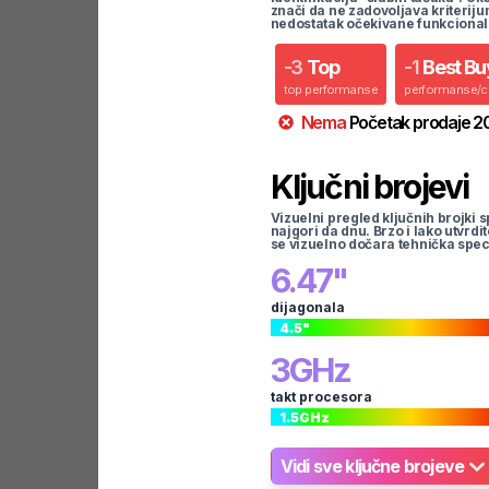
znači da ne zadovoljava kriteriju
nedostatak očekivane funkcional
-
3
Top
-
1
Best Bu
top performanse
performanse/
Nema
Početak prodaje
2
Ključni brojevi
Vizuelni pregled ključnih brojki s
najgori da dnu. Brzo i lako utvrdi
se vizuelno dočara tehnička spec
6.47
"
dijagonala
4.5
"
3
GHz
takt procesora
1.5
GHz
Vidi sve ključne brojeve