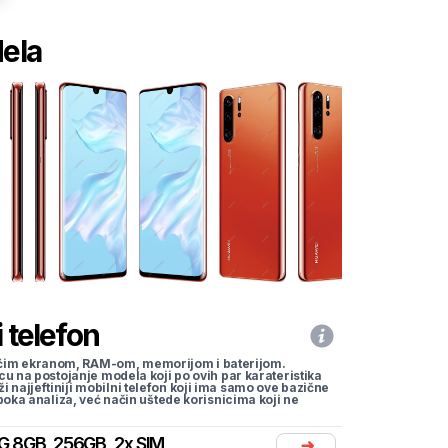
dela
 telefon
li većim ekranom, RAM-om, memorijom i baterijom.
cu na postojanje modela koji po ovih par karateristika
traži najjeftiniji mobilni telefon koji ima samo ove bazične
uboka analiza, već način uštede korisnicima koji ne
G 8GB, 256GB, 2x SIM