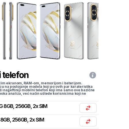
 telefon
li većim ekranom, RAM-om, memorijom i baterijom.
cu na postojanje modela koji po ovih par karateristika
traži najjeftiniji mobilni telefon koji ima samo ove bazične
uboka analiza, već način uštede korisnicima koji ne
G 8GB, 256GB, 2x SIM
 8GB, 256GB, 2x SIM