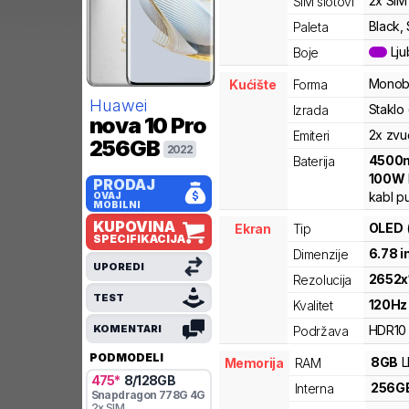
2x SIM
SIM slotovi
Black, 
Paleta
Lju
Boje
Monob
Kućište
Forma
Huawei
Staklo
Izrada
nova 10 Pro
2x zvu
Emiteri
256GB
2022
4500
Baterija
100
W
PRODAJ
kabl p
OVAJ
MOBILNI
KUPOVINA
OLED
Ekran
Tip
SPECIFIKACIJA
6.78
i
Dimenzije
UPOREDI
2652
x
Rezolucija
TEST
120
Hz
Kvalitet
KOMENTARI
HDR10
Podržava
PODMODELI
8
GB
Memorija
RAM
475
*
8
/
128
GB
256
G
Interna
Snapdragon
778G 4G
2x SIM