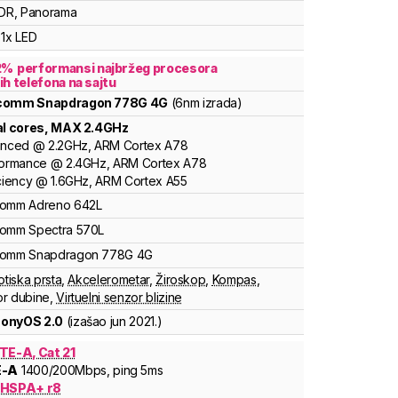
DR, Panorama
1x LED
2
%
performansi najbržeg procesora
ih telefona na sajtu
lcomm
Snapdragon
778G 4G
(6nm izrada)
al cores
, MAX
2.4
GHz
anced
@
2.2
GHz,
ARM
Cortex
A78
formance
@
2.4
GHz,
ARM
Cortex
A78
ciency
@
1.6
GHz,
ARM
Cortex
A55
comm
Adreno
642L
comm
Spectra
570L
comm
Snapdragon
778G 4G
otiska prsta
,
Akcelerometar
,
Žiroskop
,
Kompas
,
r dubine
,
Virtuelni senzor blizine
onyOS 2.0
(izašao
jun 2021.
)
TE-A, Cat 21
E-A
1400
/200
Mbps
, ping 5ms
 HSPA+ r8