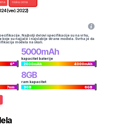
cena
niska cena
024
(već:
2022
)
pecifikacije. Najbolji delovi specifikacije su na vrhu,
te koje su najjače i najslabije strane modela. Svrha je da
ifikacija modela na skali.
5000
mAh
kapacitet baterije
6
"
2000
mAh
4000
mAh
8
GB
ram kapacitet
7
nm
3
GB
6
GB
dela