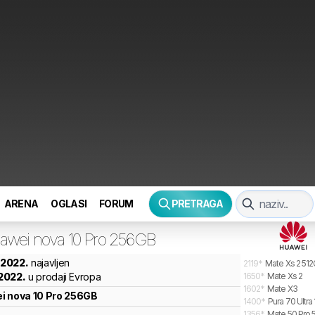
ARENA
OGLASI
FORUM
PRETRAGA
awei
nova 10 Pro 256GB
l 2022.
najavljen
2119
*
Mate Xs 2 51
 2022.
u prodaji Evropa
1650
*
Mate Xs 2
1602
*
Mate X3
i
nova 10 Pro 256GB
1400
*
Pura 70 Ultra
1356
*
Mate 50 Pro 