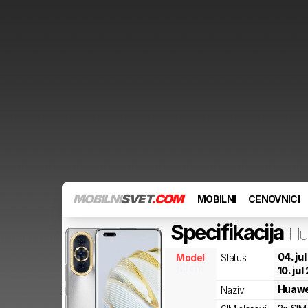
MOBILNI
SVET
.COM
MOBILNI
CENOVNICI
Specifikacija
Hu
04. ju
Model
Status
j2fcm
10. jul
Huawe
Naziv