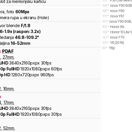
210
*
P30 Lite New E
lot za memorijsku karticu
199
*
nova Y90 6GB
185
*
nova Y90
ra
,
foto
60
Mpx
170
*
nova Y61
kamera rupa u ekranu (Hole)
161
*
nova Y90 6GB,
vor blende
F/
1.8
150
*
Honor 9A
.6
-
1.9
x (raspon:
3.2
x)
149
*
Honor 10 Lite 
ledanja
46.8
-
109.2
°
142
*
nova Y70
120
*
Y6 (2019)
aljina
16
-
52
mm
85
*
Y6p
x
PDAF
8
,
27
mm
,
 UHD
3840x2160pxpx
30fps
0p FullHD
1920x1080pxpx
60fps
0p HD
1280x720pxpx
960fps
2
,
16
mm
,
x
4
,
17
mm
,
 UHD
3840x2160pxpx
30fps
0p FullHD
1920x1080pxpx
30fps
2
,
52
mm
,