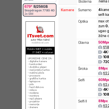
nema s
Eksterna
679
*
8
/
256
GB
4
kame
Kamere
Sumarno
Snapdragon
778G 4G
2x SIM
selfi 
max ot
Optika
zum
0
ugao g
žižna d
50
Mp
Glavna
f/
1.
4K
108
72
8
Mpx
Široka
f/
2.
60
Mp
Selfi
f/
2.
4K
108
8
Mpx
Selfi II
f/
2.