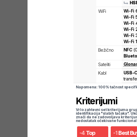
HS
Wi-Fi
WiFi
Wi-Fi
Wi-Fi
Wi-Fi
Wi-Fi
Wi-Fi
NFC
(
Bežično
Blueto
Glona
Sateliti
USB-
Kabl
transfe
Napomena: 100% tačnost specifka
Kriterijumi
Vrlo zahtevni set kriterijuma gru
identifikacija "slabih tačaka". U
znači da ne zadovoljava kriteriju
nedostatak očekivane funkcional
-
4
Top
-
1
Best Bu