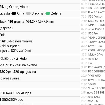
996
*
Pura 70 12GB,
Silver, Green, Violet
846
*
P60 Pro Dual 
820
*
Pura 80 Pro 12
bičasta
Crna
Srebrna
Zelena
799
*
P50 Pocket
749
*
Mate 50 Pro 5
lock
,
191
grama
,
164.2
x
74.5
x
7.9
mm
699
*
Mate 50 Pro D
 (napred)
679
*
nova 10 Pro 
660
*
P50 Pro
čnik
652
*
P50 Pro 256G
mAh
Li-Po
neizmenjiva
491
*
P40 Pro 256GB
kabl punjenje
475
*
nova 10 Pro
unjenje:
80%
za
10
min
452
*
P30 Pro 8GB/
399
*
Mate 40 Pro
(OLED)
, okvir Hole
397
*
nova 10
380
*
P40 8GB
nča
, 91.1% veličina ekrana
350
*
P30 Pro 6GB/
1200
px
,
429
ppi gustina
320
*
P30 6GB/128
292
*
P40 lite 5G
osvežavanje
278
*
nova 10 SE 8
265
*
nova 9
220
*
Nova 5T 6GB
215
*
nova 9 SE 8GB
LPDDR4X
0.6V
4
Gbps
210
*
nova 10 SE
B
850
/
260
Mbps
210
*
nova 9 SE