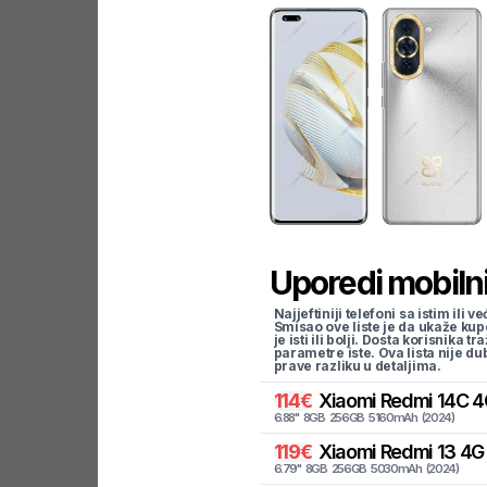
Uporedi mobilni
Najjeftiniji telefoni sa istim i
Smisao ove liste je da ukaže kup
je isti ili bolji. Dosta korisnika 
parametre iste. Ova lista nije d
prave razliku u detaljima.
114
€
Xiaomi
Redmi 14C 4
6.88
"
8
GB
256
GB
5160
mAh
(
2024
)
119
€
Xiaomi
Redmi 13 4G
6.79
"
8
GB
256
GB
5030
mAh
(
2024
)