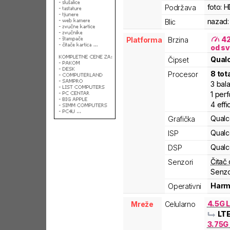
foto:
H
Podržava
nazad:
Blic
4
Platforma
Brzina
od sv
Qua
Čipset
8
tot
Procesor
3
bal
1
per
4
effi
Qual
Grafička
Qual
ISP
Qual
DSP
Čitač 
Senzori
Senzo
Harm
Operativni
4.5G L
Mreže
Celularno
LT
3.75G