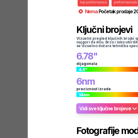
top performanse
performanse/
Nema
Početak prodaje
2
Ključni brojevi
Vizuelni pregled ključnih brojki s
najgori da dnu. Brzo i lako utvrdi
se vizuelno dočara tehnička spec
6.78
"
dijagonala
4.5
"
6
nm
preciznost izrade
14
nm
Vidi sve ključne brojeve
Fotografije mo