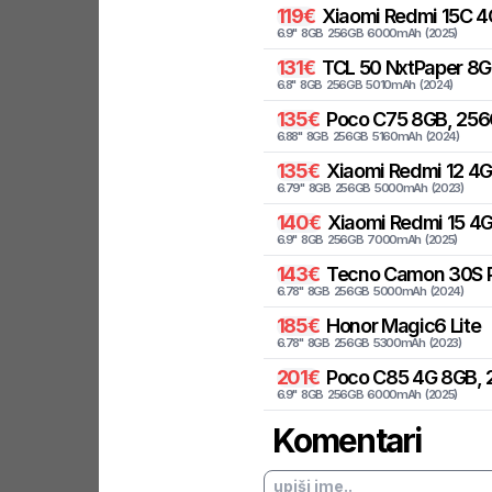
119
€
Xiaomi
Redmi 15C 4
6.9
"
8
GB
256
GB
6000
mAh
(
2025
)
131
€
TCL
50 NxtPaper 8GB
6.8
"
8
GB
256
GB
5010
mAh
(
2024
)
135
€
Poco
C75 8GB, 256
6.88
"
8
GB
256
GB
5160
mAh
(
2024
)
135
€
Xiaomi
Redmi 12 4
6.79
"
8
GB
256
GB
5000
mAh
(
2023
)
140
€
Xiaomi
Redmi 15 4G
6.9
"
8
GB
256
GB
7000
mAh
(
2025
)
143
€
Tecno
Camon 30S P
6.78
"
8
GB
256
GB
5000
mAh
(
2024
)
185
€
Honor
Magic6 Lite
6.78
"
8
GB
256
GB
5300
mAh
(
2023
)
201
€
Poco
C85 4G 8GB, 
6.9
"
8
GB
256
GB
6000
mAh
(
2025
)
Komentari