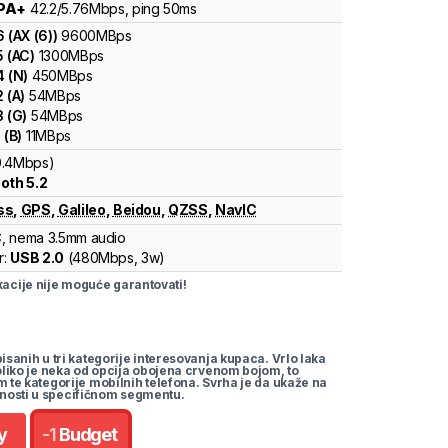
PA+
42.2
/5.76
Mbps
, ping 50ms
6
(
AX (6)
)
9600
MBps
5
(
AC
)
1300
MBps
4
(
N
)
450
MBps
2
(
A
)
54
MBps
3
(
G
)
54
MBps
1
(
B
)
11
MBps
0.4Mbps)
oth 5.2
ss
,
GPS
,
Galileo
,
Beidou
,
QZSS
,
NavIC
C
, nema 3.5mm audio
r:
USB 2.0
(
480Mbps,
3w
)
cije nije moguće garantovati!
pisanih u tri kategorije interesovanja kupaca. Vrlo laka
koliko je neka od opcija obojena crvenom bojom, to
m te kategorije mobilnih telefona. Svrha je da ukaže na
nosti u specifičnom segmentu.
y
-
1
Budget