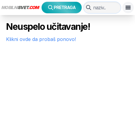
MOBILNI
SVET
.COM
PRETRAGA
Neuspelo učitavanje!
Klikni ovde da probaš ponovo!