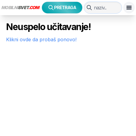
MOBILNI
SVET
.COM
PRETRAGA
Neuspelo učitavanje!
Klikni ovde da probaš ponovo!