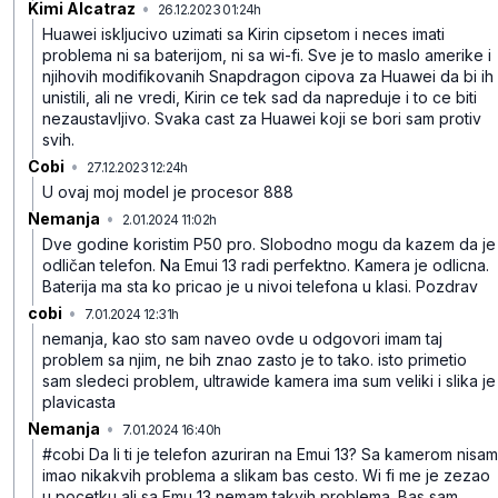
Kimi Alcatraz
•
26.12.2023 01:24h
9bw3jn3jvk7672q
Huawei iskljucivo uzimati sa Kirin cipsetom i neces imati
problema ni sa baterijom, ni sa wi-fi. Sve je to maslo amerike i
njihovih modifikovanih Snapdragon cipova za Huawei da bi ih
unistili, ali ne vredi, Kirin ce tek sad da napreduje i to ce biti
nezaustavljivo. Svaka cast za Huawei koji se bori sam protiv
svih.
Cobi
•
27.12.2023 12:24h
ylfstd6m6c90z26
U ovaj moj model je procesor 888
Nemanja
•
2.01.2024 11:02h
4tyl1h30jh84rvx
Dve godine koristim P50 pro. Slobodno mogu da kazem da je
odličan telefon. Na Emui 13 radi perfektno. Kamera je odlicna.
Baterija ma sta ko pricao je u nivoi telefona u klasi. Pozdrav
cobi
•
7.01.2024 12:31h
36hxxc2c3kzjgdh
nemanja, kao sto sam naveo ovde u odgovori imam taj
problem sa njim, ne bih znao zasto je to tako. isto primetio
sam sledeci problem, ultrawide kamera ima sum veliki i slika je
plavicasta
Nemanja
•
7.01.2024 16:40h
3wz2v1j52b35jnk
#cobi Da li ti je telefon azuriran na Emui 13? Sa kamerom nisam
imao nikakvih problema a slikam bas cesto. Wi fi me je zezao
u pocetku ali sa Emu 13 nemam takvih problema. Bas sam