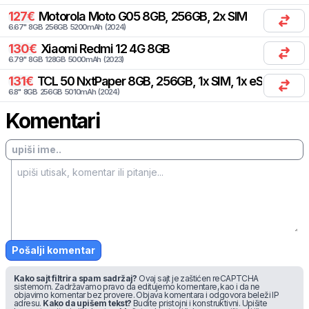
127
€
Motorola
Moto G05 8GB, 256GB, 2x SIM
6.67
"
8
GB
256
GB
5200
mAh
(
2024
)
130
€
Xiaomi
Redmi 12 4G 8GB
6.79
"
8
GB
128
GB
5000
mAh
(
2023
)
131
€
TCL
50 NxtPaper 8GB, 256GB, 1x SIM, 1x eSIM
6.8
"
8
GB
256
GB
5010
mAh
(
2024
)
Komentari
Pošalji komentar
Kako sajt filtrira spam sadržaj?
Ovaj sajt je zaštićen reCAPTCHA
sistemom. Zadržavamo pravo da editujemo komentare, kao i da ne
objavimo komentar bez provere. Objava komentara i odgovora beleži IP
adresu.
Kako da upišem tekst?
Budite pristojni i konstruktivni. Upišite