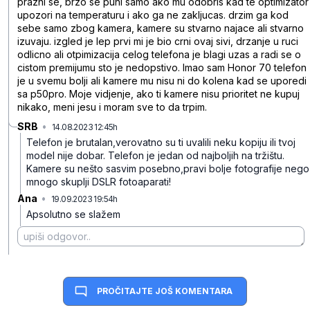
prazni se, brzo se puni samo ako mu odobris kad te optimizator
upozori na temperaturu i ako ga ne zakljucas. drzim ga kod
sebe samo zbog kamera, kamere su stvarno najace ali stvarno
izuvaju. izgled je lep prvi mi je bio crni ovaj sivi, drzanje u ruci
odlicno ali otpimizacija celog telefona je blagi uzas a radi se o
cistom premijumu sto je nedopstivo. Imao sam Honor 70 telefon
je u svemu bolji ali kamere mu nisu ni do kolena kad se uporedi
sa p50pro. Moje vidjenje, ako ti kamere nisu prioritet ne kupuj
nikako, meni jesu i moram sve to da trpim.
SRB
•
14.08.2023 12:45h
rfqvy9z3zjtg0jj
Telefon je brutalan,verovatno su ti uvalili neku kopiju ili tvoj
model nije dobar. Telefon je jedan od najboljih na tržištu.
Kamere su nešto sasvim posebno,pravi bolje fotografije nego
mnogo skuplji DSLR fotoaparati!
Ana
•
19.09.2023 19:54h
ggdwnyb7mnhny5n
Apsolutno se slažem
PROČITAJTE JOŠ KOMENTARA