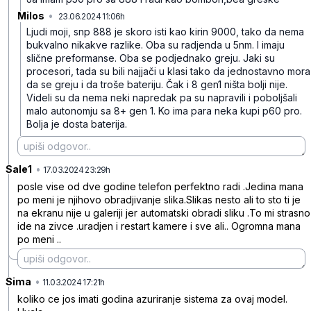
Milos
•
23.06.2024 11:06h
nf994s3v3llc773
Ljudi moji, snp 888 je skoro isti kao kirin 9000, tako da nema
bukvalno nikakve razlike. Oba su radjenda u 5nm. I imaju
slične preformanse. Oba se podjednako greju. Jaki su
procesori, tada su bili najjači u klasi tako da jednostavno mora
da se greju i da troše bateriju. Čak i 8 gen1 ništa bolji nije.
Videli su da nema neki napredak pa su napravili i poboljšali
malo autonomju sa 8+ gen 1. Ko ima para neka kupi p60 pro.
Bolja je dosta baterija.
Sale1
•
fcg1j7x322lb4sl
17.03.2024 23:29h
posle vise od dve godine telefon perfektno radi .Jedina mana
po meni je njihovo obradjivanje slika.Slikas nesto ali to sto ti je
na ekranu nije u galeriji jer automatski obradi sliku .To mi strasno
ide na zivce .uradjen i restart kamere i sve ali.. Ogromna mana
po meni ..
Sima
•
kdvcrzct2zd7vx0
11.03.2024 17:21h
koliko ce jos imati godina azuriranje sistema za ovaj model.