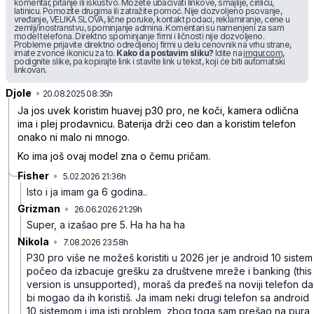
komentar, pitanje ili iskustvo. Možete ubacivati linkove, smajlije, ćirilicu,
latinicu. Pomozite drugima ili zatražite pomoć. Nije dozvoljeno psovanje,
vređanje, VELIKA SLOVA, lične poruke, kontakt podaci, reklamiranje, cene u
zemlji/inostranstvu, spominjanje admina. Komentari su namenjeni za sam
model telefona. Direktno spominjanje firmi i ličnosti nije dozvoljeno.
Probleme prijavite direktno odredjenoj firmi u delu cenovnik na vrhu strane,
imate zvonce ikonicu za to.
Kako da postavim sliku?
Idite na
imgur.com
,
podignite slike, pa kopirajte link i stavite link u tekst, koji će biti automatski
linkovan.
Djole
•
9gw4s8gnrc8b10t
20.08.2025 08:35h
Ja jos uvek koristim huavej p30 pro, ne koči, kamera odlična
ima i plej prodavnicu. Baterija drži ceo dan a koristim telefon
onako ni malo ni mnogo.
Ko ima još ovaj model zna o čemu pričam.
Fisher
•
5.02.2026 21:36h
907hrvd8lzzm029
Isto i ja imam ga 6 godina..
Grizman
•
26.06.2026 21:29h
37flvn618bfnbx1
Super, a izašao pre 5. Ha ha ha ha
Nikola
•
7.08.2026 23:58h
cq5bwv1f5kgrw5s
P30 pro više ne možeš koristiti u 2026 jer je android 10 sistem
počeo da izbacuje grešku za društvene mreže i banking (this
version is unsupported), moraš da pređeš na noviji telefon da
bi mogao da ih koristiš.
Ja imam neki drugi telefon sa android
10 sistemom i ima isti problem, zbog toga sam prešao na pura