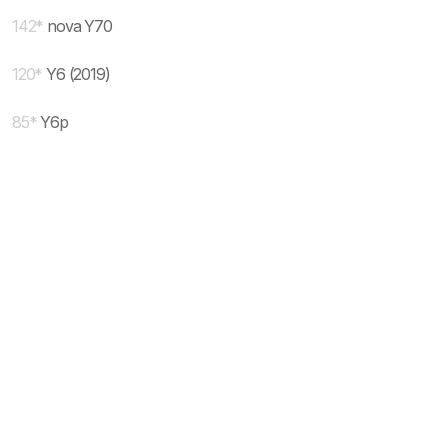
142
*
nova Y70
120
*
Y6 (2019)
85
*
Y6p
* maloprodajna cena sa uključenim PDV-om.
Uslovi korišćenja
Mail:
Dinarske cene modela se dele sa prodajnim
mobilnisvet.com@gmail.com - Sva prava
efektivnim kursom NBS koji se ažurira na svakih
rezervisana. © 2003-
2026
nekoliko dana. Plaćanje ISKLJUČIVO u dinarskoj
protivvrednosti.