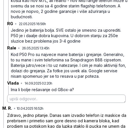
košta kao nov M7L, ali realno - nov Mid range telefon može u
svemu da se nosi sa 4 godine starim flagship telefonom. A
novo je nopvo, 2 godine garancije i više ažuriranja u
budućnosti.
RG
•
22.05.2025 16:56h
fs3mctrfmll6gc5
Jedino je baterija bolja. SVE ostalo je smesno za uporediti.
P50 je i daalje dobra kupovina. U dobrom stanju za 250e
sluzice bez problema jos 3-4 godine
Rale
•
26.05.2025 13:45h
3fxptzvcpsclybp
Kod P50 Pro su najvece mane baterija i grejanje. Generalno,
to su mane i svim telefonima sa Snapdragon 888 cipsetom.
Baterija jutro/vece i to uz natezanje. I cim je malo aktivniji fon,
dolazi do grejanja. Za fotke jos uvek ala. Google servise
nisam spomenuo jer se to resava u par poteza.
Vlada
•
14.09.2025 02:20h
r65nr9cvx66xy4s
Ima li bolje rešavanje od GBox-a?
M. R.
•
r6zkr81kzpx51k5
10.04.2025 16:52h
Zdravo, jedno pitanje. Danas sam izvadio telefon iz maskice da
prebrisem i primetio sam gore desno od kamera bloka, kad
prodjem sa potiskom kao da lupka staklo ili pucka ne umem da