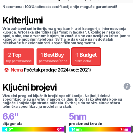
Napomena: 100% tačnost specifkacije nije moguće garantovati!
Kriterijumi
Vrlo zahtevni set kriterijuma grupisanih u tri kategorije interesovanja
kupaca. Vrlo laka identifikacija "slabih tačaka". Ukoliko je neka od
opcija obojena crvenom bojom, to znači da ne zadovoljava kriterijum te
kategorije mobilnih telefona. Svrha je da ukaže na nedostatak
očekivane funkcionalnosti u specifičnom segmentu.
-
2
Top
-
1
Best Buy
-
1
Budget
top performanse
performanse/cena
niska cena
Nema
Početak prodaje
2024
(već:
2021
)
Ključni brojevi
Vizuelni pregled ključnih brojki specifikacije. Najbolji delovi
specifikacije su na vrhu, najgori da dnu. Brzo i lako utvrdite koje su
najjače i najslabije strane modela. Svrha je da se vizuelno dočara
tehnička specifikacija modela na skali.
6.6
"
5
nm
dijagonala
preciznost izrade
4.5
"
6
"
14
nm
7
nm