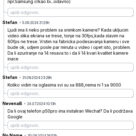
npr.Samsung crkao bi...odavno)
Stefan
•
npqbywcm2dt7fwg
5.09.2024 21:29h
Ljudi ima li neko problem sa snimkom kamere? Kada ukljucim
video slika ekrana se trese, tonje na 30fps,kada stavim na
60fps ne trese. Vrstim na fabricka podesavanja kameru i sve
bude ok, udjem posle par minuta u video i opet isto, problem.
Da li azuriranje na 14 resava to i da li 14 kvari kvalitet kamere
inace
Stefan
•
5jgmwjbmf6jk4dj
31.08.2024 23:28h
Koliko vidim na oglasima svi su sa 888,nema ni 1 sa 9000
NevenaB
•
vbkhh0j3h8g0q3c
24.07.2024 10:13h
Da li ovaj telefon p50pro ima instaliran Wechat? Da li podržava
Google
No Name
•
j7ky19pl6zbvxk9
30.06.2024 16:52h