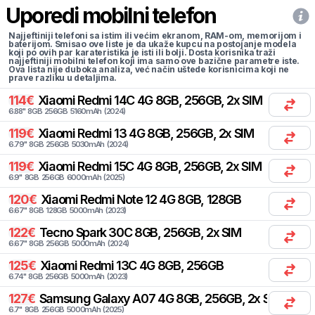
Uporedi mobilni telefon
Najjeftiniji telefoni sa istim ili većim ekranom, RAM-om, memorijom i
baterijom. Smisao ove liste je da ukaže kupcu na postojanje modela
koji po ovih par karateristika je isti ili bolji. Dosta korisnika traži
najjeftiniji mobilni telefon koji ima samo ove bazične parametre iste.
Ova lista nije duboka analiza, već način uštede korisnicima koji ne
prave razliku u detaljima.
114
€
Xiaomi
Redmi 14C 4G 8GB, 256GB, 2x SIM
6.88
"
8
GB
256
GB
5160
mAh
(
2024
)
119
€
Xiaomi
Redmi 13 4G 8GB, 256GB, 2x SIM
6.79
"
8
GB
256
GB
5030
mAh
(
2024
)
119
€
Xiaomi
Redmi 15C 4G 8GB, 256GB, 2x SIM
6.9
"
8
GB
256
GB
6000
mAh
(
2025
)
120
€
Xiaomi
Redmi Note 12 4G 8GB, 128GB
6.67
"
8
GB
128
GB
5000
mAh
(
2023
)
122
€
Tecno
Spark 30C 8GB, 256GB, 2x SIM
6.67
"
8
GB
256
GB
5000
mAh
(
2024
)
125
€
Xiaomi
Redmi 13C 4G 8GB, 256GB
6.74
"
8
GB
256
GB
5000
mAh
(
2023
)
127
€
Samsung
Galaxy A07 4G 8GB, 256GB, 2x SIM
6.7
"
8
GB
256
GB
5000
mAh
(
2025
)