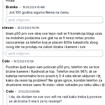
Hvala
Branko
•
19.05.2024 16:48h
x4mjrqskxk7w9wp
Još 100 godina sigurno.Nema na čemu.
stevan
•
g0y6dg5mq26nz9v
25.02.2024 16:01h
Imam p50 pro sve okej sve lepo radi wi fi konekcija blagi uzas
na mobilnim podacima sve glat na wi fi mrezi mrtav prosto
razocarenje za telefon koji je placen 800e katastrofa zbog
ovog ide na prodaju na zalost dzaba i kamere i sve
Cobi
•
00b6rpsq5tc6l2v
19.12.2023 10:12h
Pozdrav ljudi kupio sam polovan p50 pro, telefon sto se tice
brzine kamere i fluidnosti je top. Telefon ima bh 98% ali se
baterija nenormalno brzo prazni tj 3-4 sata ekran ukljucen i tjt,
kako da resim taj problem? Ne igram igrice, koristim telefon za
drustvene mreze samo fb insta i viber odradim po neku sliku i tjt
Cobi
•
21.12.2023 08:55h
0n7hlpw6vbx1k1v
I da, da dodam na sve ovo wifi ne radi kako treba tj poveze
se ali brzina 0 ima li za to resenje?