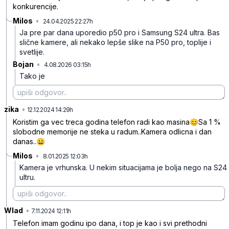
konkurencije.
Milos
•
24.04.2025 22:27h
wpwvgmc3n6qrbcs
Ja pre par dana uporedio p50 pro i Samsung S24 ultra. Bas
slične kamere, ali nekako lepše slike na P50 pro, toplije i
svetlije.
Bojan
•
4.08.2026 03:15h
ngwd3998l8rthqg
Tako je
zika
•
jm3vjvkl44n17fn
12.12.2024 14:29h
Koristim ga vec treca godina telefon radi kao masina😊Sa 1 %
slobodne memorije ne steka u radum..Kamera odlicna i dan
danas..😀
Milos
•
8.01.2025 12:03h
4wh3ly413yx2mk2
Kamera je vrhunska. U nekim situacijama je bolja nego na S24
ultru.
Wlad
•
hs2sjzys45xmx3c
7.11.2024 12:11h
Telefon imam godinu ipo dana, i top je kao i svi prethodni