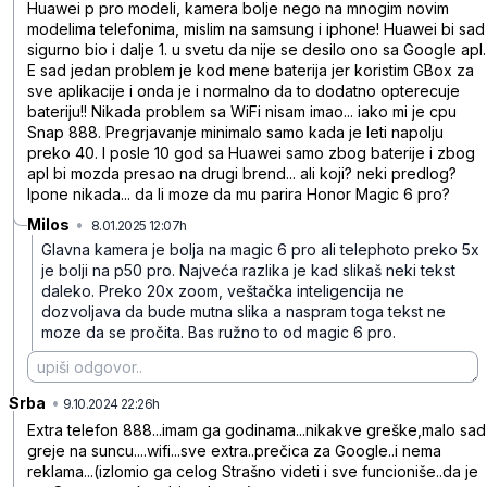
Huawei p pro modeli, kamera bolje nego na mnogim novim
modelima telefonima, mislim na samsung i iphone! Huawei bi sad
sigurno bio i dalje 1. u svetu da nije se desilo ono sa Google apl.
E sad jedan problem je kod mene baterija jer koristim GBox za
sve aplikacije i onda je i normalno da to dodatno opterecuje
bateriju!! Nikada problem sa WiFi nisam imao... iako mi je cpu
Snap 888. Pregrjavanje minimalo samo kada je leti napolju
preko 40. I posle 10 god sa Huawei samo zbog baterije i zbog
apl bi mozda presao na drugi brend... ali koji? neki predlog?
Ipone nikada... da li moze da mu parira Honor Magic 6 pro?
Milos
•
8.01.2025 12:07h
n52t57qz0m4xh7c
Glavna kamera je bolja na magic 6 pro ali telephoto preko 5x
je bolji na p50 pro. Najveća razlika je kad slikaš neki tekst
daleko. Preko 20x zoom, veštačka inteligencija ne
dozvoljava da bude mutna slika a naspram toga tekst ne
moze da se pročita. Bas ružno to od magic 6 pro.
Srba
•
214brv1f5j7qh4q
9.10.2024 22:26h
Extra telefon 888...imam ga godinama...nikakve greške,malo sad
greje na suncu....wifi...sve extra..prečica za Google..i nema
reklama...(izlomio ga celog Strašno videti i sve funcioniše..da je