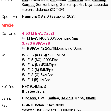
Kompas
,
Senzor blizine
,
Senzor spektra boja
,
Lasersko
merenje distance (2D TOF)
HarmonyOS 2.0
(izašao
jun 2021.
)
Operativni
Mreže
4.5G LTE-A, Cat 21
Celularno
LTE-A
1400
/200
Mbps
, ping 5ms
3.75G HSPA+ r8
HSPA+
42.2
/5.76
Mbps
, ping 50ms
Wi-Fi
6
(
AX (6)
)
9600
MBps
WiFi
Wi-Fi
5
(
AC
)
1300
MBps
Wi-Fi
4
(
N
)
450
MBps
Wi-Fi
2
(
A
)
54
MBps
Wi-Fi
3
(
G
)
54
MBps
Wi-Fi
1
(
B
)
11
MBps
NFC
(0.4Mbps)
Bežično
Bluetooth 5.2
Glonass
,
GPS
,
Galileo
,
Beidou
,
QZSS
,
NavIC
Sateliti
USB-C
, nema 3.5mm audio
Kabl
transfer:
USB 3.1 gen1
(
5000Mbps,
5w
)