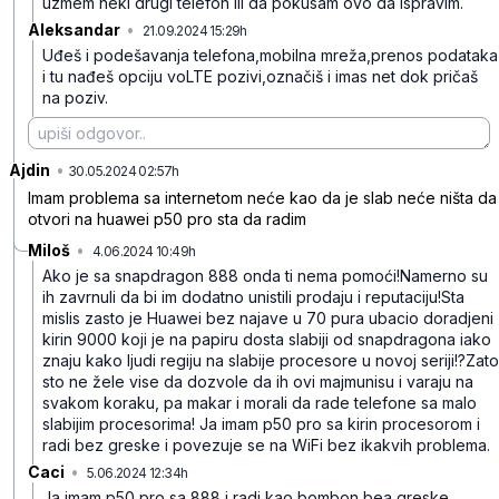
uzmem neki drugi telefon ili da pokusam ovo da ispravim.
Aleksandar
•
21.09.2024 15:29h
dfkj1clc5plng8m
Uđeš i podešavanja telefona,mobilna mreža,prenos podataka
i tu nađeš opciju voLTE pozivi,označiš i imas net dok pričaš
na poziv.
Ajdin
•
crh5fkdzzz7kkmx
30.05.2024 02:57h
Imam problema sa internetom neće kao da je slab neće ništa da
otvori na huawei p50 pro sta da radim
Miloš
•
4.06.2024 10:49h
f2kxg740h52j8vm
Ako je sa snapdragon 888 onda ti nema pomoći!Namerno su
ih zavrnuli da bi im dodatno unistili prodaju i reputaciju!Sta
mislis zasto je Huawei bez najave u 70 pura ubacio doradjeni
kirin 9000 koji je na papiru dosta slabiji od snapdragona iako
znaju kako ljudi regiju na slabije procesore u novoj seriji!?Zato
sto ne žele vise da dozvole da ih ovi majmunisu i varaju na
svakom koraku, pa makar i morali da rade telefone sa malo
slabijim procesorima!
Ja imam p50 pro sa kirin procesorom i
radi bez greske i povezuje se na WiFi bez ikakvih problema.
Caci
•
5.06.2024 12:34h
cpj7jfk5d01sv7q
Ja imam p50 pro sa 888 i radi kao bombon,bea greske