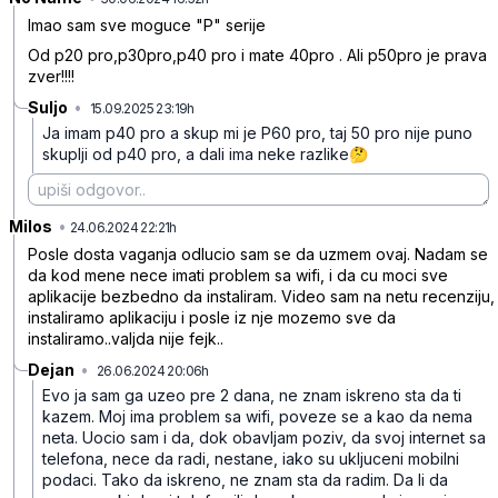
Imao sam sve moguce "P" serije
Od p20 pro,p30pro,p40 pro i mate 40pro . Ali p50pro je prava
zver!!!!
Suljo
•
15.09.2025 23:19h
9yddpd8gr2ddznc
Ja imam p40 pro a skup mi je P60 pro, taj 50 pro nije puno
skuplji od p40 pro, a dali ima neke razlike🤔
Milos
•
php6rv5xcm034t6
24.06.2024 22:21h
Posle dosta vaganja odlucio sam se da uzmem ovaj. Nadam se
da kod mene nece imati problem sa wifi, i da cu moci sve
aplikacije bezbedno da instaliram. Video sam na netu recenziju,
instaliramo aplikaciju i posle iz nje mozemo sve da
instaliramo..valjda nije fejk..
Dejan
•
26.06.2024 20:06h
4n7dysclb82g24r
Evo ja sam ga uzeo pre 2 dana, ne znam iskreno sta da ti
kazem.
Moj ima problem sa wifi, poveze se a kao da nema
neta.
Uocio sam i da, dok obavljam poziv, da svoj internet sa
telefona, nece da radi, nestane, iako su ukljuceni mobilni
podaci. Tako da iskreno, ne znam sta da radim. Da li da