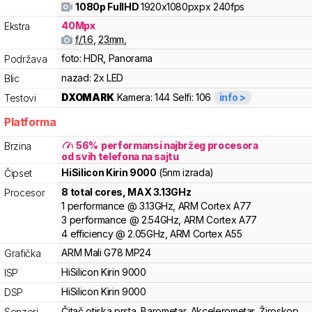
1080p FullHD
1920x1080pxpx
240fps
40
Mpx
Ekstra
f/
1.6
,
23
mm
,
foto:
HDR, Panorama
Podržava
nazad:
2x LED
Blic
DXOMARK
Kamera:
144
Selfi:
106
info >
Testovi
Platforma
56
%
performansi najbržeg procesora
Brzina
od svih telefona na sajtu
HiSilicon
Kirin
9000
(5nm izrada)
Čipset
8
total cores
, MAX
3.13
GHz
Procesor
1
performance
@
3.13
GHz,
ARM
Cortex
A77
3
performance
@
2.54
GHz,
ARM
Cortex
A77
4
efficiency
@
2.05
GHz,
ARM
Cortex
A55
ARM
Mali
G78 MP24
Grafička
HiSilicon
Kirin
9000
ISP
HiSilicon
Kirin
9000
DSP
Čitač otiska prsta
,
Barometar
,
Akcelerometar
,
Žiroskop
,
Senzori