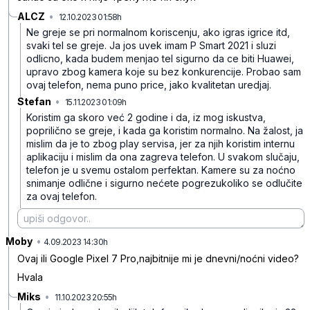
ALCZ
•
12.10.2023 01:58h
st3m75h0phc583l
Ne greje se pri normalnom koriscenju, ako igras igrice itd,
svaki tel se greje. Ja jos uvek imam P Smart 2021 i sluzi
odlicno, kada budem menjao tel sigurno da ce biti Huawei,
upravo zbog kamera koje su bez konkurencije. Probao sam
ovaj telefon, nema puno price, jako kvalitetan uredjaj.
Stefan
•
15.11.2023 01:09h
ql0flm5szpgdsk1
Koristim ga skoro već 2 godine i da, iz mog iskustva,
poprilično se greje, i kada ga koristim normalno. Na žalost, ja
mislim da je to zbog play servisa, jer za njih koristim internu
aplikaciju i mislim da ona zagreva telefon.
U svakom slučaju,
telefon je u svemu ostalom perfektan. Kamere su za noćno
snimanje odlične i sigurno nećete pogrezukoliko se odlučite
za ovaj telefon.
Moby
•
gy9jdr0j6vyk0l3
4.09.2023 14:30h
Ovaj ili Google Pixel 7 Pro,najbitnije mi je dnevni/noćni video?
Hvala
Miks
•
11.10.2023 20:55h
jxj3s6kplbpfz8h