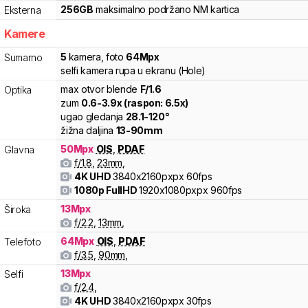
256
GB
maksimalno podržano
NM
kartica
Eksterna
Kamere
5
kamera
,
foto
64
Mpx
Sumarno
selfi kamera rupa u ekranu (Hole)
max otvor blende
F/
1.6
Optika
zum
0.6
-
3.9
x (raspon:
6.5
x)
ugao gledanja
28.1
-
120
°
žižna daljina
13
-
90
mm
50
Mpx
OIS
,
PDAF
Glavna
f/
1.8
,
23
mm
,
4K UHD
3840x2160pxpx
60fps
1080p FullHD
1920x1080pxpx
960fps
13
Mpx
Široka
f/
2.2
,
13
mm
,
64
Mpx
OIS
,
PDAF
Telefoto
f/
3.5
,
90
mm
,
13
Mpx
Selfi
f/
2.4
,
4K UHD
3840x2160pxpx
30fps