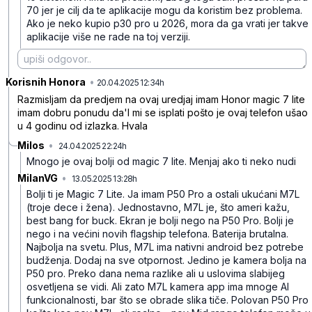
70 jer je cilj da te aplikacije mogu da koristim bez problema.
Ako je neko kupio p30 pro u 2026, mora da ga vrati jer takve
aplikacije više ne rade na toj verziji.
Korisnih Honora
•
yj5pl1nfbsvd2vd
20.04.2025 12:34h
Razmisljam da predjem na ovaj uredjaj imam Honor magic 7 lite
imam dobru ponudu da'l mi se isplati pošto je ovaj telefon ušao
u 4 godinu od izlazka. Hvala
Milos
•
24.04.2025 22:24h
4hqgrq13pz9j6kf
Mnogo je ovaj bolji od magic 7 lite. Menjaj ako ti neko nudi
MilanVG
•
13.05.2025 13:28h
wlx68f046n40rzy
Bolji ti je Magic 7 Lite. Ja imam P50 Pro a ostali ukućani M7L
(troje dece i žena). Jednostavno, M7L je, što ameri kažu,
best bang for buck. Ekran je bolji nego na P50 Pro. Bolji je
nego i na većini novih flagship telefona. Baterija brutalna.
Najbolja na svetu. Plus, M7L ima nativni android bez potrebe
budženja. Dodaj na sve otpornost. Jedino je kamera bolja na
P50 pro. Preko dana nema razlike ali u uslovima slabijeg
osvetljena se vidi. Ali zato M7L kamera app ima mnoge AI
funkcionalnosti, bar što se obrade slika tiče.
Polovan P50 Pro