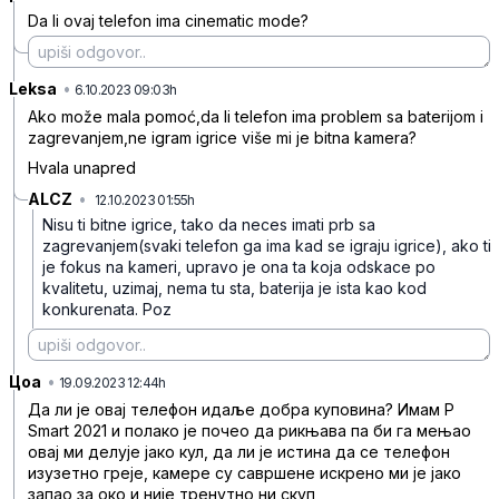
Da li ovaj telefon ima cinematic mode?
Leksa
•
8bkhywf6f538r7z
6.10.2023 09:03h
Ako može mala pomoć,da li telefon ima problem sa baterijom i
zagrevanjem,ne igram igrice više mi je bitna kamera?
Hvala unapred
ALCZ
•
12.10.2023 01:55h
9nytyds64j1d4bk
Nisu ti bitne igrice, tako da neces imati prb sa
zagrevanjem(svaki telefon ga ima kad se igraju igrice), ako ti
je fokus na kameri, upravo je ona ta koja odskace po
kvalitetu, uzimaj, nema tu sta, baterija je ista kao kod
konkurenata. Poz
Цоа
•
5bgzyw788ws8c23
19.09.2023 12:44h
Да ли је овај телефон идаље добра куповина? Имам P
Smart 2021 и полако је почео да рикњава па би га мењао
овај ми делује јако кул, да ли је истина да се телефон
изузетно греје, камере су савршене искрено ми је јако
запао за око и није тренутно ни скуп