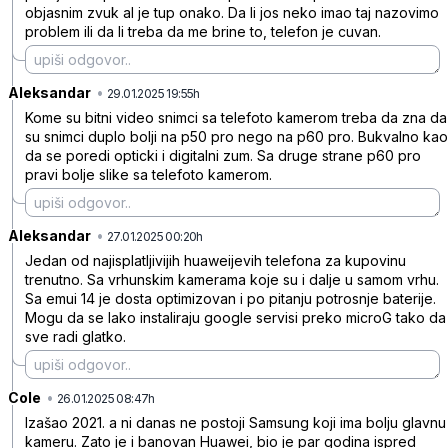
objasnim zvuk al je tup onako. Da li jos neko imao taj nazovimo
problem ili da li treba da me brine to, telefon je cuvan.
Aleksandar
•
qlhz7h0cqz1mxrp
29.01.2025 19:55h
Kome su bitni video snimci sa telefoto kamerom treba da zna da
su snimci duplo bolji na p50 pro nego na p60 pro. Bukvalno kao
da se poredi opticki i digitalni zum. Sa druge strane p60 pro
pravi bolje slike sa telefoto kamerom.
Aleksandar
•
48f9fnk831y3xs8
27.01.2025 00:20h
Jedan od najisplatljivijih huaweijevih telefona za kupovinu
trenutno. Sa vrhunskim kamerama koje su i dalje u samom vrhu.
Sa emui 14 je dosta optimizovan i po pitanju potrosnje baterije.
Mogu da se lako instaliraju google servisi preko microG tako da
sve radi glatko.
Cole
•
z36bpppxyt5qbnn
26.01.2025 08:47h
Izašao 2021. a ni danas ne postoji Samsung koji ima bolju glavnu
kameru. Zato je i banovan Huawei, bio je par godina ispred