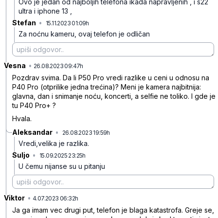
Ovo je jedan od najboljih telefona ikada napravljenih , i s22
ultra i iphone 13 ,
Stefan
•
15.11.2023 01:09h
mnd55zjxytyy9d7
Za noćnu kameru, ovaj telefon je odličan
Vesna
•
3wdn94c3knzcy1j
26.08.2023 09:47h
Pozdrav svima. Da li P50 Pro vredi razlike u ceni u odnosu na
P40 Pro (otprilike jedna trećina)? Meni je kamera najbitnija:
glavna, dan i snimanje noću, koncerti, a selfie ne toliko. I gde je
tu P40 Pro+ ?
Hvala.
Aleksandar
•
26.08.2023 19:59h
4jzx0fqrcjn2dhb
Vredi,velika je razlika.
Suljo
•
15.09.2025 23:25h
1s08qy5v1fhq96r
U čemu nijanse su u pitanju
Viktor
•
mfs9y0wbddbhztl
4.07.2023 06:32h
Ja ga imam vec drugi put, telefon je blaga katastrofa. Greje se,