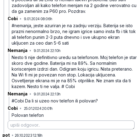
zadovoljan ali kako telefon menjam na 2 godine verovatno cu
da ga zamenim za P60 pro. Pozdrav.
Cobi
•
9.01.2024 08:06h
mk9sskz5qmq9kyh
#nemanja, jeste azuriran je na zadnju verziju. Baterija se isto
prazni nenormalno brzo, ne igram igrice samo insta fb i tik tok
ali telefon punim 2-3 puta dnevno i sve ukupno ekran
ukljucen za ceo dan 5-6 sati
Nemanja
•
9.01.2024 22:10h
pxvy5wvd7z448hr
Nesto ti nije definitivno uredu sa telefonom. Moj telefon je star
skoro dve godine. Baterija mi na 89%. Sa normalnim
koriscenjem izdrzi dan. Odigram koju igricu. Nista preterano.
Na Wi fi mi je povezan non stop. Lokacija ukljucena.
Osvetljenje ekrana mi je na 85% otprilike. Ne znam sta da ti
kazem. Nesto ti ne valja. # Cobi
Nemanja
•
9.01.2024 22:13h
zr94xp14h9jzd3q
#Cobi Da li si uzeo nov telefon ili polovan?
Cobi
•
25.01.2024 20:01h
99j17vt01yrp2m4
Polovan telefon
pot
•
wp1tlp5lp31pvd1
26.10.2023 12:18h