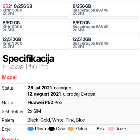
652
*
8
/
256
GB
8
/
256
GB
Kirin
9000
Snapdragon
888 4G
2x SIM
2x SIM
8
/
512
GB
8
/
512
GB
Kirin
9000
Snapdragon
888 4G
2x SIM
2x SIM
12
/
512
GB
12
/
512
GB
Kirin
9000
Snapdragon
888 4G
2x SIM
2x SIM
Specifikacija
Huawei
P50 Pro
Model
xxrdc
29. jul 2021.
najavljen
Status
12. avgust 2021.
u prodaji Evropa
Huawei
P50 Pro
Naziv
2x SIM
SIM slotovi
Black, Gold, White, Pink, Blue
Paleta
Plava
Crna
Zlatna
Bela
Roze
Boje
Kućište