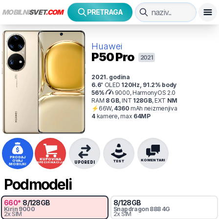
MOBILNI
SVET
.COM
PRETRAGA
Huawei
P50 Pro
2021
2021
. godina
6.6
"
OLED
120
Hz
,
91.2
% body
56
%
9000, HarmonyOS 2.0
RAM
8
GB
,
INT
128
GB
,
EXT
NM
⚡
66
W,
4360
mAh
neizmenjiva
4
kamer
e
, max
64
MP
PRODAJ
KUPOVINA
KOMENTARI
OVAJ
TEST
UPOREDI
SPECIFIKACIJA
MOBILNI
Podmodeli
660
*
8
/
128
GB
8
/
128
GB
Kirin
9000
Snapdragon
888 4G
2x SIM
2x SIM