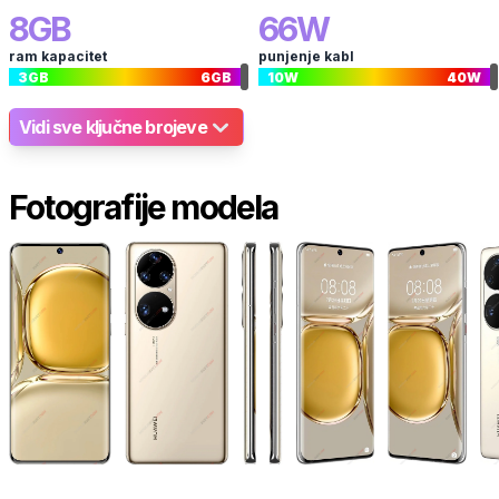
8
GB
66
W
ram kapacitet
punjenje kabl
3
GB
6
GB
10
W
40
W
Vidi sve ključne brojeve
Fotografije modela