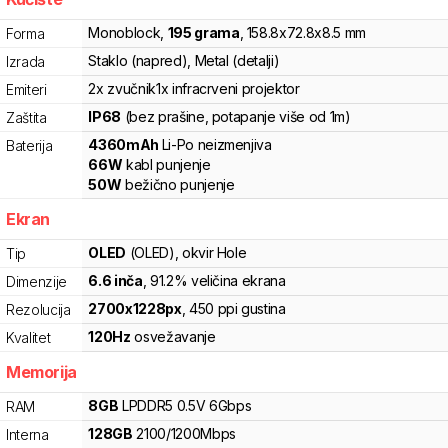
Monoblock
,
195
grama
,
158.8
x
72.8
x
8.5
mm
Forma
Staklo (napred), Metal (detalji)
Izrada
2x zvučnik
1x infracrveni projektor
Emiteri
IP68
(bez prašine, potapanje više od 1m)
Zaštita
4360
mAh
Li-Po
neizmenjiva
Baterija
66
W
kabl punjenje
50
W
bežično punjenje
Ekran
OLED
(OLED)
, okvir Hole
Tip
6.6
inča
, 91.2% veličina ekrana
Dimenzije
2700
x
1228
px
,
450
ppi gustina
Rezolucija
120
Hz
osvežavanje
Kvalitet
Memorija
8
GB
LPDDR5
0.5V
6
Gbps
RAM
128
GB
2100
/
1200
Mbps
Interna