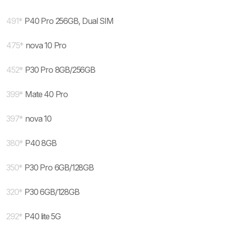
491
*
P40 Pro 256GB, Dual SIM
475
*
nova 10 Pro
452
*
P30 Pro 8GB/256GB
399
*
Mate 40 Pro
397
*
nova 10
380
*
P40 8GB
350
*
P30 Pro 6GB/128GB
320
*
P30 6GB/128GB
292
*
P40 lite 5G