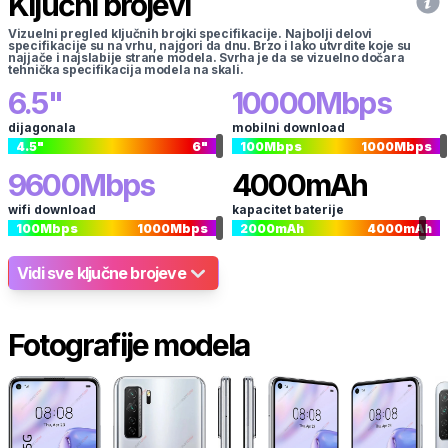
Ključni brojevi
Vizuelni pregled ključnih brojki specifikacije. Najbolji delovi
specifikacije su na vrhu, najgori da dnu. Brzo i lako utvrdite koje su
najjače i najslabije strane modela. Svrha je da se vizuelno dočara
tehnička specifikacija modela na skali.
6.5
"
10000
Mbps
dijagonala
mobilni download
4.5
"
6
"
100
Mbps
1000
Mbps
9600
Mbps
4000
mAh
wifi download
kapacitet baterije
100
Mbps
1000
Mbps
2000
mAh
4000
mAh
Vidi sve ključne brojeve
Fotografije modela