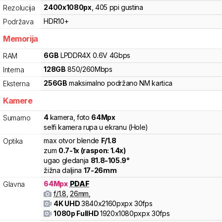
2400
x
1080
px
,
405
ppi gustina
Rezolucija
HDR10+
Podržava
Memorija
6
GB
LPDDR4X
0.6V
4
Gbps
RAM
128
GB
850
/
260
Mbps
Interna
256
GB
maksimalno podržano
NM
kartica
Eksterna
Kamere
4
kamera
,
foto
64
Mpx
Sumarno
selfi kamera rupa u ekranu (Hole)
max otvor blende
F/
1.8
Optika
zum
0.7
-
1
x (raspon:
1.4
x)
ugao gledanja
81.8
-
105.9
°
žižna daljina
17
-
26
mm
64
Mpx
PDAF
Glavna
f/
1.8
,
26
mm
,
4K UHD
3840x2160pxpx
30fps
1080p FullHD
1920x1080pxpx
30fps