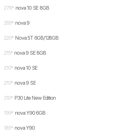
278
*
nova 10 SE 8GB
265
*
nova 9
220
*
Nova 5T 6GB/128GB
215
*
nova 9 SE 8GB
210
*
nova 10 SE
210
*
nova 9 SE
210
*
P30 Lite New Edition
199
*
nova Y90 6GB
185
*
nova Y90