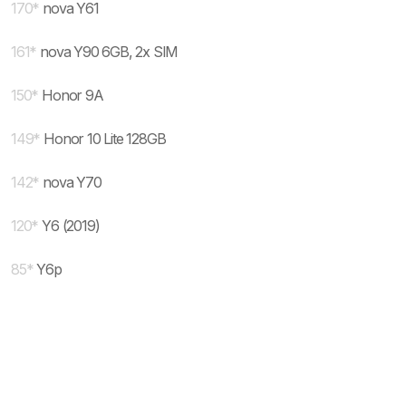
170
*
nova Y61
161
*
nova Y90 6GB, 2x SIM
150
*
Honor 9A
149
*
Honor 10 Lite 128GB
142
*
nova Y70
120
*
Y6 (2019)
85
*
Y6p