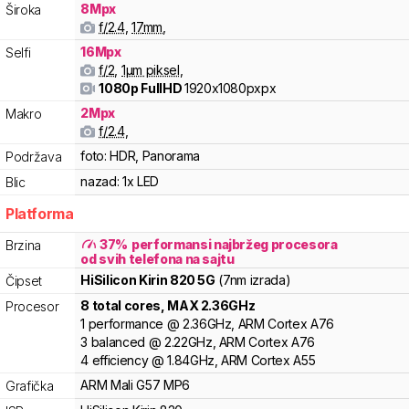
8
Mpx
Široka
f/
2.4
,
17
mm
,
16
Mpx
Selfi
f/
2
,
1
µm piksel
,
1080p FullHD
1920x1080pxpx
2
Mpx
Makro
f/
2.4
,
foto:
HDR, Panorama
Podržava
nazad:
1x LED
Blic
Platforma
37
%
performansi najbržeg procesora
Brzina
od svih telefona na sajtu
HiSilicon
Kirin
820 5G
(7nm izrada)
Čipset
8
total cores
, MAX
2.36
GHz
Procesor
1
performance
@
2.36
GHz,
ARM
Cortex
A76
3
balanced
@
2.22
GHz,
ARM
Cortex
A76
4
efficiency
@
1.84
GHz,
ARM
Cortex
A55
ARM
Mali
G57 MP6
Grafička