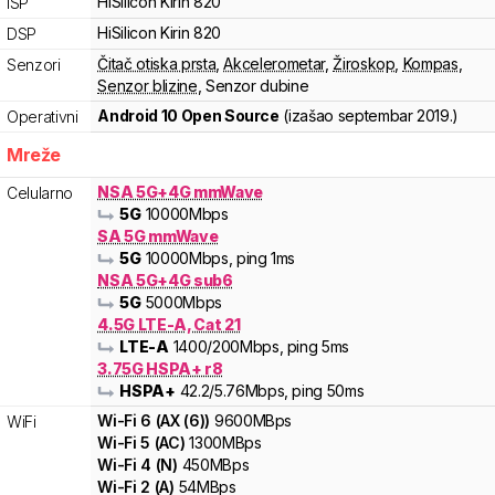
HiSilicon
Kirin
820
ISP
HiSilicon
Kirin
820
DSP
Čitač otiska prsta
,
Akcelerometar
,
Žiroskop
,
Kompas
,
Senzori
Senzor blizine
,
Senzor dubine
Android 10 Open Source
(izašao
septembar 2019.
)
Operativni
Mreže
NSA 5G+4G mmWave
Celularno
5G
10000
Mbps
SA 5G mmWave
5G
10000
Mbps
, ping 1ms
NSA 5G+4G sub6
5G
5000
Mbps
4.5G LTE-A, Cat 21
LTE-A
1400
/200
Mbps
, ping 5ms
3.75G HSPA+ r8
HSPA+
42.2
/5.76
Mbps
, ping 50ms
Wi-Fi
6
(
AX (6)
)
9600
MBps
WiFi
Wi-Fi
5
(
AC
)
1300
MBps
Wi-Fi
4
(
N
)
450
MBps
Wi-Fi
2
(
A
)
54
MBps