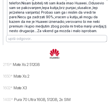
telefon.Nisam ljubitelj niti sam ikada imao Huawei...Odusevio
sam se pakovanjem,lepa kutija,brz punjac,slusalice.,lep
je(zelena varijanta) Probao sam ga i mislim da vredi te
pare.Necu ga zadrzati 90%,vracen u kutiju,ali mogu da
kazem da me je Huawei iznenadio,verovarno bi me neki
premium i kupio medjutim zbog posla mi treba manji uredjaj,tj
nesto drugacije....Za vikend ga mozda i malo isprobam.
2119
*
Mate Xs 2 512GB
1650
*
Mate Xs 2
1602
*
Mate X3
1400
*
Pura 70 Ultra 16GB, 512GB, 2x SIM