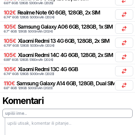
6.61
"
6
GB
128
GB
5300
mAh
(
2025
)
102
€
Realme
Note 60 6GB, 128GB, 2x SIM
6.74
"
6
GB
128
GB
5000
mAh
(
2024
)
105
€
Samsung
Galaxy A06 6GB, 128GB, 1x SIM
6.7
"
6
GB
128
GB
5000
mAh
(
2024
)
105
€
Xiaomi
Redmi 13 4G 6GB, 128GB, 2x SIM
6.79
"
6
GB
128
GB
5030
mAh
(
2024
)
105
€
Xiaomi
Redmi 14C 4G 6GB, 128GB, 2x SIM
6.88
"
6
GB
128
GB
5160
mAh
(
2024
)
105
€
Xiaomi
Redmi 13C 4G 6GB
6.74
"
6
GB
128
GB
5000
mAh
(
2023
)
110
€
Samsung
Galaxy A14 6GB, 128GB, Dual SIM
6.6
"
6
GB
128
GB
5000
mAh
(
2023
)
Komentari