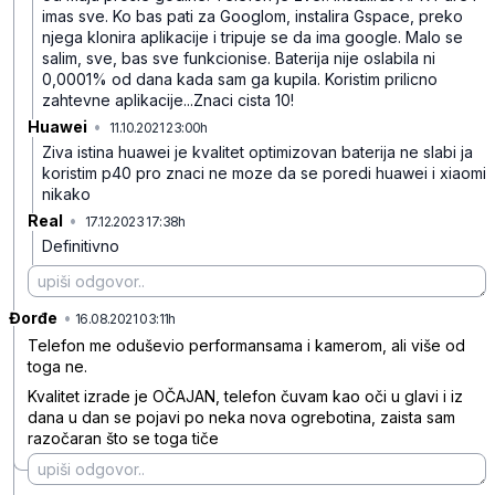
imas sve. Ko bas pati za Googlom, instalira Gspace, preko
njega klonira aplikacije i tripuje se da ima google. Malo se
salim, sve, bas sve funkcionise. Baterija nije oslabila ni
0,0001% od dana kada sam ga kupila. Koristim prilicno
zahtevne aplikacije...Znaci cista 10!
Huawei
•
11.10.2021 23:00h
bz7vpqknmqy7tz3ybltr
Ziva istina huawei je kvalitet optimizovan baterija ne slabi ja
koristim p40 pro znaci ne moze da se poredi huawei i xiaomi
nikako
Real
•
17.12.2023 17:38h
bfkh3gfjfqyb36d
Definitivno
Đorđe
•
ht0srt8pcpqck6f63spt
16.08.2021 03:11h
Telefon me oduševio performansama i kamerom, ali više od
toga ne.
Kvalitet izrade je OČAJAN, telefon čuvam kao oči u glavi i iz
dana u dan se pojavi po neka nova ogrebotina, zaista sam
razočaran što se toga tiče