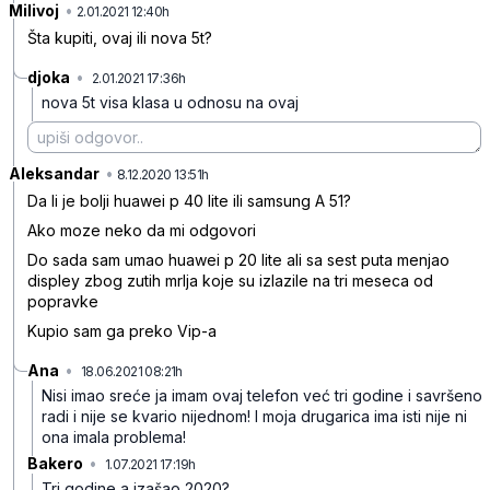
Milivoj
•
j8spw8ndkx6j0rw5580c
2.01.2021 12:40h
Šta kupiti, ovaj ili nova 5t?
djoka
•
2.01.2021 17:36h
d0dk82008brnkz7vnnp2
nova 5t visa klasa u odnosu na ovaj
Aleksandar
•
z7qlqplbp9y86jl2lby2
8.12.2020 13:51h
Da li je bolji huawei p 40 lite ili samsung A 51?
Ako moze neko da mi odgovori
Do sada sam umao huawei p 20 lite ali sa sest puta menjao
displey zbog zutih mrlja koje su izlazile na tri meseca od
popravke
Kupio sam ga preko Vip-a
Ana
•
18.06.2021 08:21h
xsjzdv9rnl2vk9vmq2yp
Nisi imao sreće ja imam ovaj telefon već tri godine i savršeno
radi i nije se kvario nijednom! I moja drugarica ima isti nije ni
ona imala problema!
Bakero
•
1.07.2021 17:19h
70bylm29ck28v85gk992
Tri godine a izašao 2020?