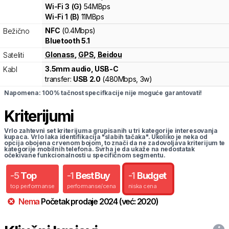
Wi-Fi
3
(
G
)
54
MBps
Wi-Fi
1
(
B
)
11
MBps
NFC
(0.4Mbps)
Bežično
Bluetooth 5.1
Glonass
,
GPS
,
Beidou
Sateliti
3.5mm audio, USB-C
Kabl
transfer:
USB 2.0
(
480Mbps,
3w
)
Napomena: 100% tačnost specifkacije nije moguće garantovati!
Kriterijumi
Vrlo zahtevni set kriterijuma grupisanih u tri kategorije interesovanja
kupaca. Vrlo laka identifikacija "slabih tačaka". Ukoliko je neka od
opcija obojena crvenom bojom, to znači da ne zadovoljava kriterijum te
kategorije mobilnih telefona. Svrha je da ukaže na nedostatak
očekivane funkcionalnosti u specifičnom segmentu.
-
5
Top
-
1
Best Buy
-
1
Budget
top performanse
performanse/cena
niska cena
Nema
Početak prodaje
2024
(već:
2020
)