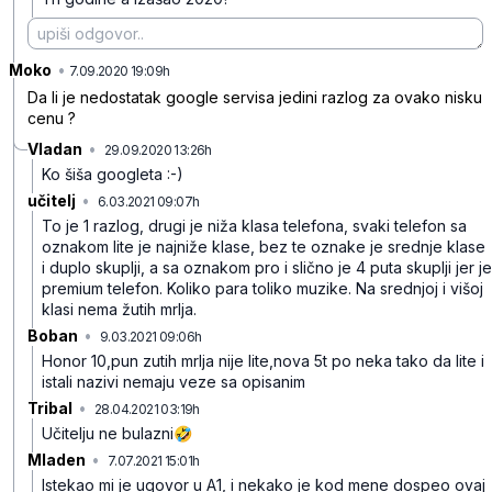
Moko
•
j3p645f3hm0myjk6bxx2
7.09.2020 19:09h
Da li je nedostatak google servisa jedini razlog za ovako nisku
cenu ?
Vladan
•
29.09.2020 13:26h
t0knbd14vqdrc6njwhyc
Ko šiša googleta :-)
učitelj
•
6.03.2021 09:07h
35lnxkv6402w9k58p02t
To je 1 razlog, drugi je niža klasa telefona, svaki telefon sa
oznakom lite je najniže klase, bez te oznake je srednje klase
i duplo skuplji, a sa oznakom pro i slično je 4 puta skuplji jer je
premium telefon. Koliko para toliko muzike. Na srednjoj i višoj
klasi nema žutih mrlja.
Boban
•
9.03.2021 09:06h
cmmct81rp2lmyx5zp05h
Honor 10,pun zutih mrlja nije lite,nova 5t po neka tako da lite i
istali nazivi nemaju veze sa opisanim
Tribal
•
28.04.2021 03:19h
vwqgb9kwk8rvjqxchzrd
Učitelju ne bulazni🤣
Mladen
•
7.07.2021 15:01h
wq6qzwpb5crql4d2f82j
Istekao mi je ugovor u A1, i nekako je kod mene dospeo ovaj