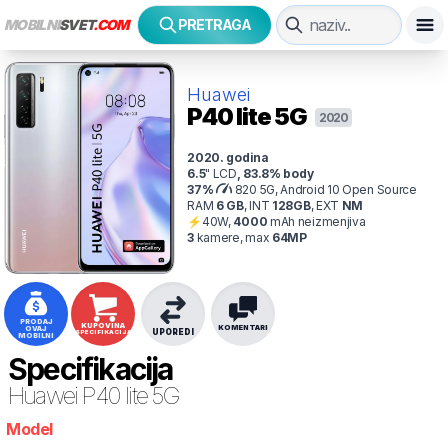
MOBILNI
SVET
.COM
PRETRAGA
Huawei
P40 lite 5G
2020
2020
. godina
6.5
"
LCD
,
83.8
% body
37
%
820 5G, Android 10 Open Source
RAM
6
GB
,
INT
128
GB
,
EXT
NM
⚡
40
W,
4000
mAh
neizmenjiva
3
kamer
e
, max
64
MP
PRODAJ
KUPOVINA
KOMENTARI
OVAJ
UPOREDI
SPECIFIKACIJA
MOBILNI
Specifikacija
Huawei
P40 lite 5G
Model
ff3r5