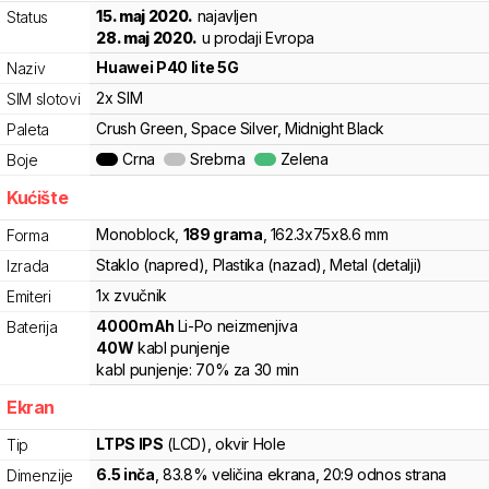
15. maj 2020.
najavljen
Status
28. maj 2020.
u prodaji Evropa
Huawei
P40 lite 5G
Naziv
2x SIM
SIM slotovi
Crush Green, Space Silver, Midnight Black
Paleta
Crna
Srebrna
Zelena
Boje
Kućište
Monoblock
,
189
grama
,
162.3
x
75
x
8.6
mm
Forma
Staklo (napred), Plastika (nazad), Metal (detalji)
Izrada
1x zvučnik
Emiteri
4000
mAh
Li-Po
neizmenjiva
Baterija
40
W
kabl punjenje
kabl punjenje:
70%
za
30
min
Ekran
LTPS IPS
(LCD)
, okvir Hole
Tip
6.5
inča
, 83.8% veličina ekrana
, 20:9 odnos strana
Dimenzije