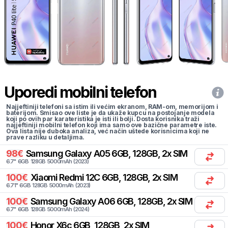
Uporedi mobilni telefon
Najjeftiniji telefoni sa istim ili većim ekranom, RAM-om, memorijom i
baterijom. Smisao ove liste je da ukaže kupcu na postojanje modela
koji po ovih par karateristika je isti ili bolji. Dosta korisnika traži
najjeftiniji mobilni telefon koji ima samo ove bazične parametre iste.
Ova lista nije duboka analiza, već način uštede korisnicima koji ne
prave razliku u detaljima.
98
€
Samsung
Galaxy A05 6GB, 128GB, 2x SIM
6.7
"
6
GB
128
GB
5000
mAh
(
2023
)
100
€
Xiaomi
Redmi 12C 6GB, 128GB, 2x SIM
6.71
"
6
GB
128
GB
5000
mAh
(
2023
)
100
€
Samsung
Galaxy A06 6GB, 128GB, 2x SIM
6.7
"
6
GB
128
GB
5000
mAh
(
2024
)
100
€
Honor
X6c 6GB, 128GB, 2x SIM