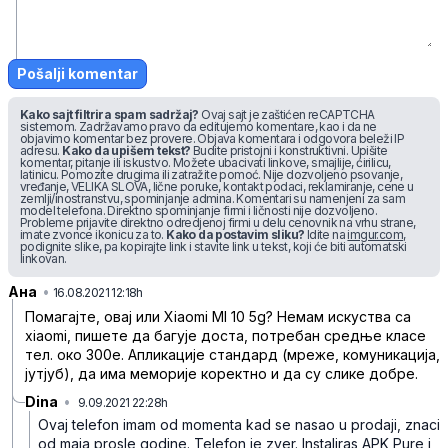
Pošalji komentar
Kako sajt filtrira spam sadržaj?
Ovaj sajt je zaštićen reCAPTCHA
sistemom. Zadržavamo pravo da editujemo komentare, kao i da ne
objavimo komentar bez provere. Objava komentara i odgovora beleži IP
adresu.
Kako da upišem tekst?
Budite pristojni i konstruktivni. Upišite
komentar, pitanje ili iskustvo. Možete ubacivati linkove, smajlije, ćirilicu,
latinicu. Pomozite drugima ili zatražite pomoć. Nije dozvoljeno psovanje,
vređanje, VELIKA SLOVA, lične poruke, kontakt podaci, reklamiranje, cene u
zemlji/inostranstvu, spominjanje admina. Komentari su namenjeni za sam
model telefona. Direktno spominjanje firmi i ličnosti nije dozvoljeno.
Probleme prijavite direktno odredjenoj firmi u delu cenovnik na vrhu strane,
imate zvonce ikonicu za to.
Kako da postavim sliku?
Idite na
imgur.com
,
podignite slike, pa kopirajte link i stavite link u tekst, koji će biti automatski
linkovan.
Ана
•
q0scl4lbcstqt5xnr7fg
16.08.2021 12:18h
Помагајте, овај или Xiaomi MI 10 5g? Немам искуства са
xiaomi, пишете да багује доста, потребан средње класе
тел. око 300е. Апликације стандард (мреже, комуникација,
јутјуб), да има меморије коректно и да су слике добре.
Dina
•
9.09.2021 22:28h
by1f8xvwf8zgjf4jtzj9
Ovaj telefon imam od momenta kad se nasao u prodaji, znaci
od maja prosle godine. Telefon je zver. Instaliras APK Pure i