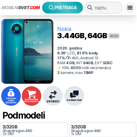
MOBILNI
SVET
.COM
PRETRAGA
Nokia
3.4
4GB, 64GB
2020
2020
. godina
6.39
"
LCD
,
81.9
% body
17
%
460, Android 10
RAM
4
GB
,
INT
64
GB
,
EXT
SDXC
⚡
10
W,
4000
mAh
neizmenjiva
2
kamer
e
, max
13
MP
PRODAJ
KUPOVINA
KOMENTARI
OVAJ
UPOREDI
SPECIFIKACIJA
MOBILNI
Podmodeli
3
/
32
GB
3
/
32
GB
Snapdragon
460
Snapdragon
460
2x SIM
1x SIM