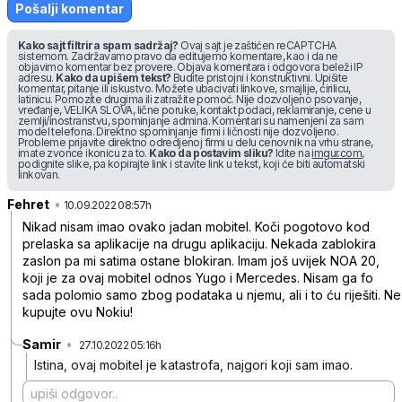
Pošalji komentar
Kako sajt filtrira spam sadržaj?
Ovaj sajt je zaštićen reCAPTCHA
sistemom. Zadržavamo pravo da editujemo komentare, kao i da ne
objavimo komentar bez provere. Objava komentara i odgovora beleži IP
adresu.
Kako da upišem tekst?
Budite pristojni i konstruktivni. Upišite
komentar, pitanje ili iskustvo. Možete ubacivati linkove, smajlije, ćirilicu,
latinicu. Pomozite drugima ili zatražite pomoć. Nije dozvoljeno psovanje,
vređanje, VELIKA SLOVA, lične poruke, kontakt podaci, reklamiranje, cene u
zemlji/inostranstvu, spominjanje admina. Komentari su namenjeni za sam
model telefona. Direktno spominjanje firmi i ličnosti nije dozvoljeno.
Probleme prijavite direktno odredjenoj firmi u delu cenovnik na vrhu strane,
imate zvonce ikonicu za to.
Kako da postavim sliku?
Idite na
imgur.com
,
podignite slike, pa kopirajte link i stavite link u tekst, koji će biti automatski
linkovan.
Fehret
•
rd31tyrgny161bftpv2x
10.09.2022 08:57h
Nikad nisam imao ovako jadan mobitel. Koči pogotovo kod
prelaska sa aplikacije na drugu aplikaciju. Nekada zablokira
zaslon pa mi satima ostane blokiran. Imam još uvijek NOA 20,
koji je za ovaj mobitel odnos Yugo i Mercedes. Nisam ga fo
sada polomio samo zbog podataka u njemu, ali i to ću riješiti. Ne
kupujte ovu Nokiu!
Samir
•
27.10.2022 05:16h
wzlstwht4z32yh5w10tb
Istina, ovaj mobitel je katastrofa, najgori koji sam imao.