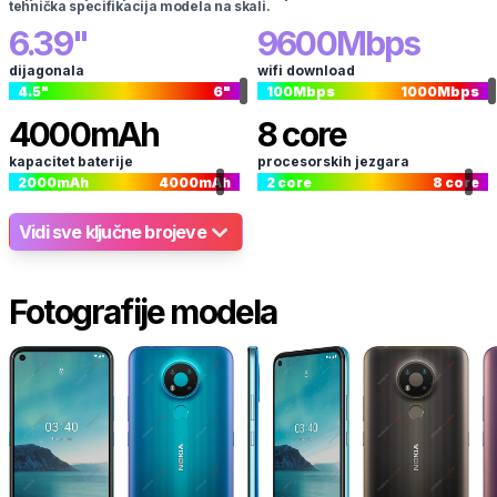
tehnička specifikacija modela na skali.
6.39
"
9600
Mbps
dijagonala
wifi download
4.5
"
6
"
100
Mbps
1000
Mbps
4000
mAh
8
core
kapacitet baterije
procesorskih jezgara
2000
mAh
4000
mAh
2
core
8
core
Vidi sve ključne brojeve
Fotografije modela