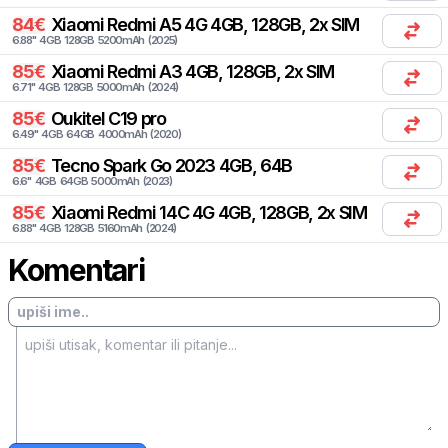
84
€
Xiaomi
Redmi A5 4G 4GB, 128GB, 2x SIM
6.88
"
4
GB
128
GB
5200
mAh
(
2025
)
85
€
Xiaomi
Redmi A3 4GB, 128GB, 2x SIM
6.71
"
4
GB
128
GB
5000
mAh
(
2024
)
85
€
Oukitel
C19 pro
6.49
"
4
GB
64
GB
4000
mAh
(
2020
)
85
€
Tecno
Spark Go 2023 4GB, 64B
6.6
"
4
GB
64
GB
5000
mAh
(
2023
)
85
€
Xiaomi
Redmi 14C 4G 4GB, 128GB, 2x SIM
6.88
"
4
GB
128
GB
5160
mAh
(
2024
)
Komentari