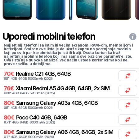
Uporedi mobilni telefon
Najjeftiniji telefoni sa istim ili većim ekranom, RAM-om, memorijom i
baterijom. Smisao ove liste je da ukaže kupcu na postojanje modela
koji po ovih par karateristika je isti ili bolji. Dosta korisnika traži
najjeftiniji mobilni telefon koji ima samo ove bazične parametre iste.
Ova lista nije duboka analiza, već način uštede korisnicima koji ne
prave razliku u detaljima.
70
€
Realme
C21 4GB, 64GB
6.5
"
4
GB
64
GB
5000
mAh
(
2021
)
76
€
Xiaomi
Redmi A5 4G 4GB, 64GB, 2x SIM
6.88
"
4
GB
64
GB
5200
mAh
(
2025
)
80
€
Samsung
Galaxy A03s 4GB, 64GB
6.5
"
4
GB
64
GB
5000
mAh
(
2021
)
80
€
Poco
C40 4GB, 64GB
6.71
"
4
GB
64
GB
6000
mAh
(
2022
)
80
€
Samsung
Galaxy A06 4GB, 64GB, 2x SIM
6.7
"
4
GB
64
GB
5000
mAh
(
2024
)