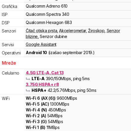
Qualcomm
Adreno
610
Grafička
Qualcomm
Spectra
340
ISP
Qualcomm
Hexagon
683
DSP
Čitač otiska prsta
,
Akcelerometar
,
Žiroskop
,
Senzor
Senzori
blizine
,
Senzor dubine
Google Assistant
Servisi
Android 10
(izašao
septembar 2019.
)
Operativni
Mreže
4.5G LTE-A, Cat 13
Celularno
LTE-A
390
/150
Mbps
, ping 5ms
3.75G HSPA+ r8
HSPA+
42.2
/5.76
Mbps
, ping 50ms
Wi-Fi
6
(
AX (6)
)
9600
MBps
WiFi
Wi-Fi
5
(
AC
)
1300
MBps
Wi-Fi
4
(
N
)
450
MBps
Wi-Fi
2
(
A
)
54
MBps
Wi-Fi
3
(
G
)
54
MBps
Wi-Fi
1
(
B
)
11
MBps