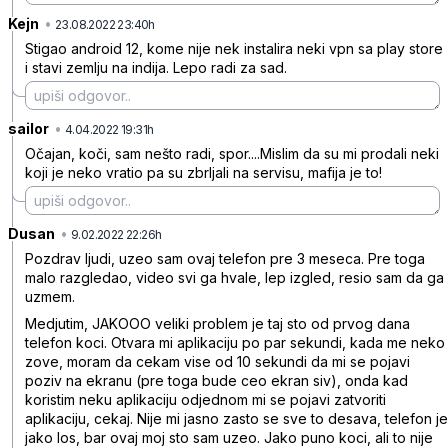
Kejn
•
04srcbksdqqg05c17ljz
23.08.2022 23:40h
Stigao android 12, kome nije nek instalira neki vpn sa play store
i stavi zemlju na indija. Lepo radi za sad.
sailor
•
0qc516pslx0pqmkd8kw8
4.04.2022 19:31h
Očajan, koči, sam nešto radi, spor....Mislim da su mi prodali neki
koji je neko vratio pa su zbrljali na servisu, mafija je to!
Dusan
•
qtszt9lwlfmplj0dsj2t
9.02.2022 22:26h
Pozdrav ljudi, uzeo sam ovaj telefon pre 3 meseca. Pre toga
malo razgledao, video svi ga hvale, lep izgled, resio sam da ga
uzmem.
Medjutim, JAKOOO veliki problem je taj sto od prvog dana
telefon koci. Otvara mi aplikaciju po par sekundi, kada me neko
zove, moram da cekam vise od 10 sekundi da mi se pojavi
poziv na ekranu (pre toga bude ceo ekran siv), onda kad
koristim neku aplikaciju odjednom mi se pojavi zatvoriti
aplikaciju, cekaj. Nije mi jasno zasto se sve to desava, telefon je
jako los, bar ovaj moj sto sam uzeo. Jako puno koci, ali to nije