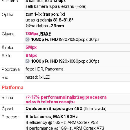
3
kamera
,
foto
13
Mpx
Sumarno
selfi kamera rupa u ekranu (Hole)
zum
1
-
1
x (raspon:
1
x)
Optika
ugao gledanja
81.8
-
81.8
°
žižna daljina
-
26
mm
13
Mpx
PDAF
Glavna
1080p FullHD
1920x1080pxpx
30fps
5
Mpx
Široka
8
Mpx
Selfi
1080p FullHD
1920x1080pxpx
30fps
foto:
HDR, Panorama
Podržava
nazad:
1x LED
Blic
Platforma
17
%
performansi najbržeg procesora
Brzina
od svih telefona na sajtu
Qualcomm
Snapdragon
460
(11nm izrada)
Čipset
8
total cores
, MAX
1.8
GHz
Procesor
4
efficiency
@
1.6
GHz,
ARM
Cortex
A53
4
performance
@
1.8
GHz,
ARM
Cortex
A73