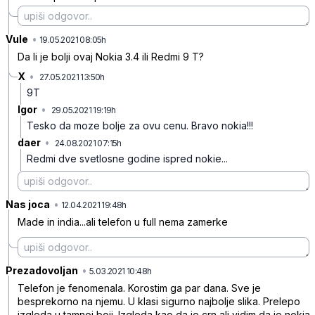
Vule
•
xm1w6gsf6h3ttjv16lzc
19.05.2021 08:05h
Da li je bolji ovaj Nokia 3.4 ili Redmi 9 T?
X
•
27.05.2021 13:50h
tn6ng06svj0lt2cr5wm5
9T
Igor
•
29.05.2021 19:19h
qh8x8x9pb6ffr36t1nwz
Tesko da moze bolje za ovu cenu. Bravo nokia!!!
daer
•
24.08.2021 07:15h
xz8r08cq5gr2yp0kgytk
Redmi dve svetlosne godine ispred nokie...
Nas joca
•
67dktn3ybqqzg97k2nwx
12.04.2021 19:48h
Made in india...ali telefon u full nema zamerke
Prezadovoljan
•
mr857pfglgply02dw2vr
5.03.2021 10:48h
Telefon je fenomenala. Korostim ga par dana. Sve je
besprekorno na njemu. U klasi sigurno najbolje slika. Prelepo
izgleda u tamnoj boji. Izgleda kao da je crn ali vidim da je nokia