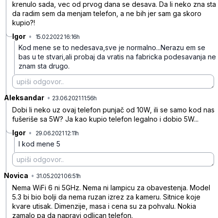
krenulo sada, vec od prvog dana se desava. Da li neko zna sta
da radim sem da menjam telefon, a ne bih jer sam ga skoro
kupio?!
Igor
•
15.02.2022 16:16h
zk70rvwtgzy7513lnvm8
Kod mene se to nedesava,sve je normalno...Nerazu em se
bas u te stvari,ali probaj da vratis na fabricka podesavanja ne
znam sta drugo.
Aleksandar
•
xhx0v32904z4dbrbnrkk
23.06.2021 11:56h
Dobi li neko uz ovaj telefon punjač od 10W, ili se samo kod nas
fušeriše sa 5W? Ja kao kupio telefon legalno i dobio 5W...
Igor
•
29.06.2021 12:11h
d0c34mfqwyr79dgtv9b4
I kod mene 5
Novica
•
6sjgn5dllyjdc332pwsm
31.05.2021 06:51h
Nema WiFi 6 ni 5GHz. Nema ni lampicu za obavestenja. Model
5.3 bi bio bolji da nema ruzan izrez za kameru. Sitnice koje
kvare utisak. Dimenzije, masa i cena su za pohvalu. Nokia
zamalo pa da napravi odlican telefon.