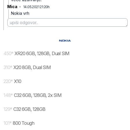
Mica
•
14.05.2021 21:20h
ygtv1mkt88p21k3mcn1x
Nokia vrh
450
*
XR20 6GB, 128GB, Dual SIM
310
*
X20 8GB, Dual SIM
220
*
X10
148
*
C32 6GB, 128GB, 2x SIM
129
*
C32 6GB, 128GB
101
*
800 Tough