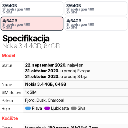
3
/
64
GB
3
/
64
GB
Snapdragon
460
Snapdragon
460
1x SIM
2x SIM
4
/
64
GB
4
/
64
GB
Snapdragon
460
Snapdragon
460
1x SIM
2x SIM
Specifikacija
Nokia
3.4 4GB, 64GB
Model
lby1w
22. septembar 2020.
najavljen
Status
31. oktobar 2020.
u prodaji Evropa
31. oktobar 2020.
u prodaji Srbija
Nokia
3.4 4GB, 64GB
Naziv
1x SIM
SIM slotovi
Fjord, Dusk, Charcoal
Paleta
Plava
Ljubičasta
Siva
Boje
Kućište
Monoblock
,
180
grama
,
161
x
76
x
8.7
mm