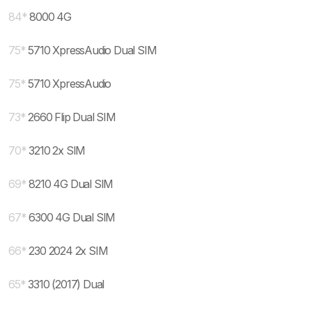
84
*
8000 4G
75
*
5710 XpressAudio Dual SIM
75
*
5710 XpressAudio
73
*
2660 Flip Dual SIM
70
*
3210 2x SIM
69
*
8210 4G Dual SIM
67
*
6300 4G Dual SIM
66
*
230 2024 2x SIM
65
*
3310 (2017) Dual