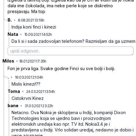
dala ime čokolada, ima neke perle koje se diskretno
presijavaju. Ma top
B.
•
8.08.2021 13:19h
8y192xwxbvhpmzp9rtkp
Indija koni finci i kinezi
Nata
•
15.09.2021 14:52h
92smykwqqg548k24zjkn
Da li si i sada zadovoljan telefonom? Razmisljam da ga uzmem
Milos
•
pn48wfg5cn9n6cy82dk0
18.01.2021 17:35h
Fon je prva liga. Svake godine Finci su sve bolji i bolji.
.
•
19.03.2021 21:04h
gghzf1mzly0jkzqhk1dy
Mislis kinezi!??
Toma
•
24.03.2021 13:54h
q8lxvxxmk4n4hqvsjycd
Cistokrvni Kinez
bane
•
31.03.2021 23:22h
73jdtyc046w5bfqtyqxj
Netacno. Ova Nokia je sklopljena u Indiji, kompaniji Dixon
Technologies koja se ujedno bavi i proizvodnjom
elektronskih uređaja kao npr. TV itd. Nokia3.4 je i
predstavljena u Indiji. Vrlo solidan uredjaj, nedavno je dobio i
vece azuriranje.