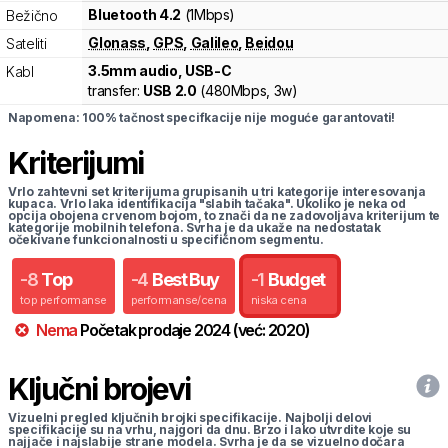
Bluetooth 4.2
(1Mbps)
Bežično
Glonass
,
GPS
,
Galileo
,
Beidou
Sateliti
3.5mm audio, USB-C
Kabl
transfer:
USB 2.0
(
480Mbps,
3w
)
Napomena: 100% tačnost specifkacije nije moguće garantovati!
Kriterijumi
Vrlo zahtevni set kriterijuma grupisanih u tri kategorije interesovanja
kupaca. Vrlo laka identifikacija "slabih tačaka". Ukoliko je neka od
opcija obojena crvenom bojom, to znači da ne zadovoljava kriterijum te
kategorije mobilnih telefona. Svrha je da ukaže na nedostatak
očekivane funkcionalnosti u specifičnom segmentu.
-
8
Top
-
4
Best Buy
-
1
Budget
top performanse
performanse/cena
niska cena
Nema
Početak prodaje
2024
(već:
2020
)
Ključni brojevi
Vizuelni pregled ključnih brojki specifikacije. Najbolji delovi
specifikacije su na vrhu, najgori da dnu. Brzo i lako utvrdite koje su
najjače i najslabije strane modela. Svrha je da se vizuelno dočara