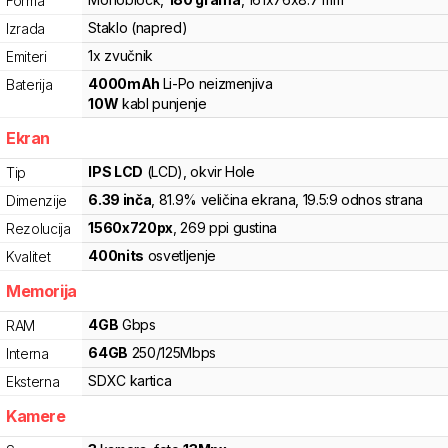
Forma
Staklo (napred)
Izrada
1x zvučnik
Emiteri
4000
mAh
Li-Po
neizmenjiva
Baterija
10
W
kabl punjenje
Ekran
IPS LCD
(LCD)
, okvir Hole
Tip
6.39
inča
, 81.9% veličina ekrana
, 19.5:9 odnos strana
Dimenzije
1560
x
720
px
,
269
ppi gustina
Rezolucija
400
nits
osvetljenje
Kvalitet
Memorija
4
GB
Gbps
RAM
64
GB
250
/
125
Mbps
Interna
SDXC
kartica
Eksterna
Kamere