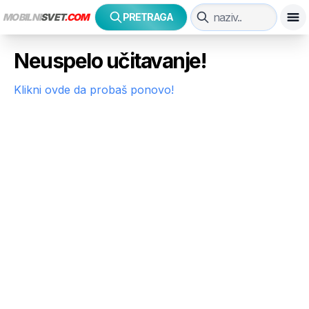
MOBILNI
SVET
.COM
PRETRAGA
Neuspelo učitavanje!
Klikni ovde da probaš ponovo!