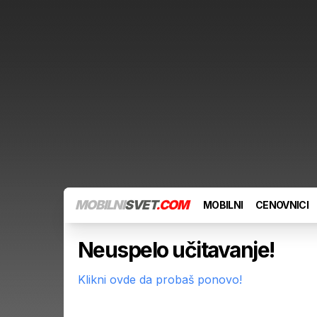
MOBILNI
SVET
.COM
MOBILNI
CENOVNICI
Neuspelo učitavanje!
Klikni ovde da probaš ponovo!