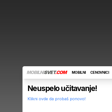
MOBILNI
SVET
.COM
MOBILNI
CENOVNICI
Neuspelo učitavanje!
Klikni ovde da probaš ponovo!