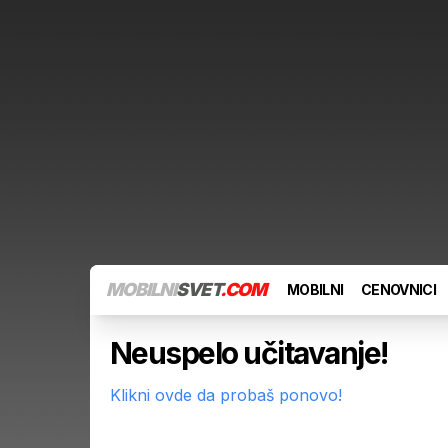
MOBILNI
SVET
.COM
MOBILNI
CENOVNICI
Neuspelo učitavanje!
Klikni ovde da probaš ponovo!