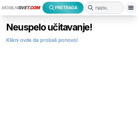
MOBILNI
SVET
.COM
PRETRAGA
Neuspelo učitavanje!
Klikni ovde da probaš ponovo!