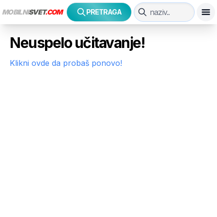
MOBILNI
SVET
.COM
PRETRAGA
Neuspelo učitavanje!
Klikni ovde da probaš ponovo!