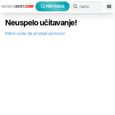
MOBILNI
SVET
.COM
PRETRAGA
Neuspelo učitavanje!
Klikni ovde da probaš ponovo!