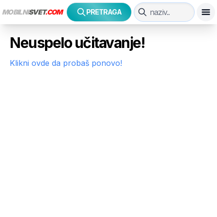
MOBILNI
SVET
.COM
PRETRAGA
Neuspelo učitavanje!
Klikni ovde da probaš ponovo!