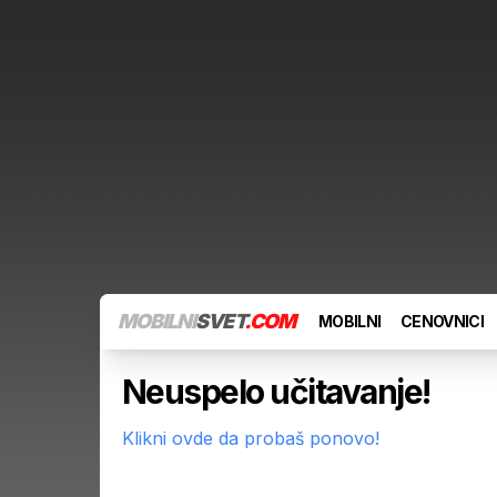
MOBILNI
SVET
.COM
MOBILNI
CENOVNICI
Neuspelo učitavanje!
Klikni ovde da probaš ponovo!