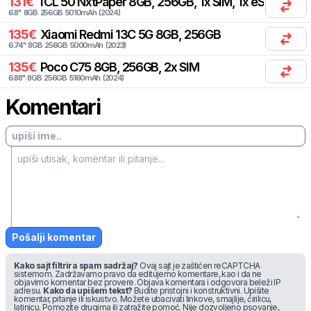
131
€
TCL
50 NxtPaper 8GB, 256GB, 1x SIM, 1x eSIM
6.8
"
8
GB
256
GB
5010
mAh
(
2024
)
135
€
Xiaomi
Redmi 13C 5G 8GB, 256GB
6.74
"
8
GB
256
GB
5000
mAh
(
2023
)
135
€
Poco
C75 8GB, 256GB, 2x SIM
6.88
"
8
GB
256
GB
5160
mAh
(
2024
)
Komentari
Pošalji komentar
Kako sajt filtrira spam sadržaj?
Ovaj sajt je zaštićen reCAPTCHA
sistemom. Zadržavamo pravo da editujemo komentare, kao i da ne
objavimo komentar bez provere. Objava komentara i odgovora beleži IP
adresu.
Kako da upišem tekst?
Budite pristojni i konstruktivni. Upišite
komentar, pitanje ili iskustvo. Možete ubacivati linkove, smajlije, ćirilicu,
latinicu. Pomozite drugima ili zatražite pomoć. Nije dozvoljeno psovanje,