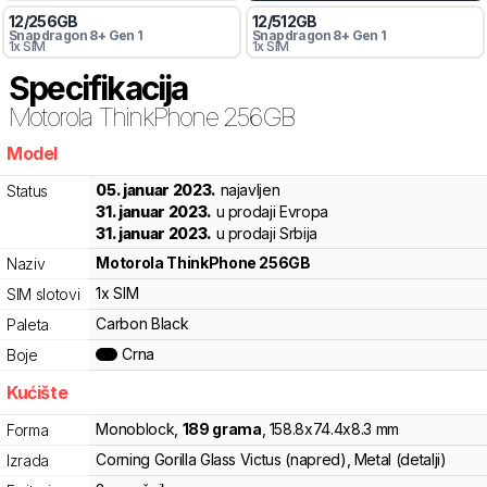
12
/
256
GB
12
/
512
GB
Snapdragon 8+ Gen 1
Snapdragon 8+ Gen 1
1x SIM
1x SIM
Specifikacija
Motorola
ThinkPhone 256GB
Model
wjqb7
05. januar 2023.
najavljen
Status
31. januar 2023.
u prodaji Evropa
31. januar 2023.
u prodaji Srbija
Motorola
ThinkPhone 256GB
Naziv
1x SIM
SIM slotovi
Carbon Black
Paleta
Crna
Boje
Kućište
Monoblock
,
189
grama
,
158.8
x
74.4
x
8.3
mm
Forma
Corning Gorilla Glass Victus (napred), Metal (detalji)
Izrada