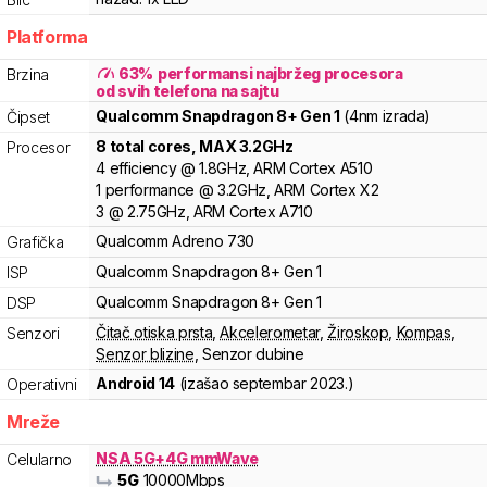
Platforma
63
%
performansi najbržeg procesora
Brzina
od svih telefona na sajtu
Qualcomm
Snapdragon 8+ Gen 1
(4nm izrada)
Čipset
8
total cores
, MAX
3.2
GHz
Procesor
4
efficiency
@
1.8
GHz,
ARM
Cortex
A510
1
performance
@
3.2
GHz,
ARM
Cortex
X2
3
@
2.75
GHz,
ARM
Cortex
A710
Qualcomm
Adreno
730
Grafička
Qualcomm
Snapdragon 8+ Gen 1
ISP
Qualcomm
Snapdragon 8+ Gen 1
DSP
Čitač otiska prsta
,
Akcelerometar
,
Žiroskop
,
Kompas
,
Senzori
Senzor blizine
,
Senzor dubine
Android 14
(izašao
septembar 2023.
)
Operativni
Mreže
NSA 5G+4G mmWave
Celularno
5G
10000
Mbps