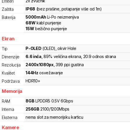
2x zvučnik
Emiteri
IP68
(bez prašine, potapanje više od 1m)
Zaštita
5000
mAh
Li-Po
neizmenjiva
Baterija
68
W
kabl punjenje
15
W
bežično punjenje
Ekran
P-OLED
(OLED)
, okvir Hole
Tip
6.6
inča
, 89% veličina ekrana
, 20:9 odnos strana
Dimenzije
2400
x
1080
px
,
399
ppi gustina
Rezolucija
144
Hz
osvežavanje
Kvalitet
HDR10+
Podržava
Memorija
8
GB
LPDDR5
0.5V
6
Gbps
RAM
256
GB
2100
/
1200
Mbps
Interna
nema slot za memorijsku karticu
Eksterna
Kamere