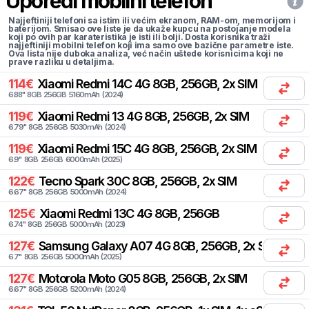
Uporedi mobilni telefon
Najjeftiniji telefoni sa istim ili većim ekranom, RAM-om, memorijom i
baterijom. Smisao ove liste je da ukaže kupcu na postojanje modela
koji po ovih par karateristika je isti ili bolji. Dosta korisnika traži
najjeftiniji mobilni telefon koji ima samo ove bazične parametre iste.
Ova lista nije duboka analiza, već način uštede korisnicima koji ne
prave razliku u detaljima.
114
€
Xiaomi
Redmi 14C 4G 8GB, 256GB, 2x SIM
6.88
"
8
GB
256
GB
5160
mAh
(
2024
)
119
€
Xiaomi
Redmi 13 4G 8GB, 256GB, 2x SIM
6.79
"
8
GB
256
GB
5030
mAh
(
2024
)
119
€
Xiaomi
Redmi 15C 4G 8GB, 256GB, 2x SIM
6.9
"
8
GB
256
GB
6000
mAh
(
2025
)
122
€
Tecno
Spark 30C 8GB, 256GB, 2x SIM
6.67
"
8
GB
256
GB
5000
mAh
(
2024
)
125
€
Xiaomi
Redmi 13C 4G 8GB, 256GB
6.74
"
8
GB
256
GB
5000
mAh
(
2023
)
127
€
Samsung
Galaxy A07 4G 8GB, 256GB, 2x SIM
6.7
"
8
GB
256
GB
5000
mAh
(
2025
)
127
€
Motorola
Moto G05 8GB, 256GB, 2x SIM
6.67
"
8
GB
256
GB
5200
mAh
(
2024
)