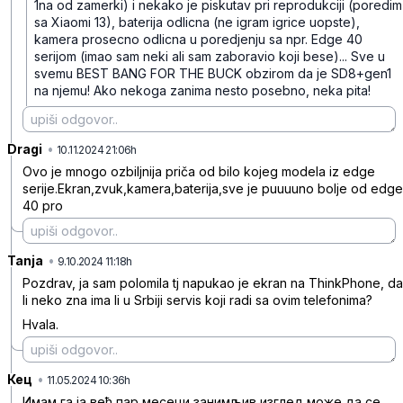
1na od zamerki) i nekako je piskutav pri reprodukciji (poredim
sa Xiaomi 13), baterija odlicna (ne igram igrice uopste),
kamera prosecno odlicna u poredjenju sa npr. Edge 40
serijom (imao sam neki ali sam zaboravio koji bese)... Sve u
svemu BEST BANG FOR THE BUCK obzirom da je SD8+gen1
na njemu! Ako nekoga zanima nesto posebno, neka pita!
Dragi
•
jwjvw9nz9xsl82t
10.11.2024 21:06h
Ovo je mnogo ozbiljnija priča od bilo kojeg modela iz edge
serije.Ekran,zvuk,kamera,baterija,sve je puuuuno bolje od edge
40 pro
Tanja
•
5wvxht2tsxhvgcs
9.10.2024 11:18h
Pozdrav, ja sam polomila tj napukao je ekran na ThinkPhone, da
li neko zna ima li u Srbiji servis koji radi sa ovim telefonima?
Hvala.
Кец
•
ltqg4rl5y10553y
11.05.2024 10:36h
Имам га ја већ пар месеци занимљив изглед може да се