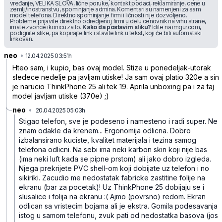
vređanje, VELIKA SLOVA, lične poruke, kontakt podaci, reklamiranje, cene u
zemlji/inostranstvu, spominjanje admina. Komentari su namenjeni za sam
model telefona. Direktno spominjanje firmi i ličnosti nije dozvoljeno.
Probleme prijavite direktno odredjenoj firmi u delu cenovnik na vrhu strane,
imate zvonce ikonicu za to.
Kako da postavim sliku?
Idite na
imgur.com
,
podignite slike, pa kopirajte link i stavite link u tekst, koji će biti automatski
linkovan.
neo
•
rw2r0dy58wrpm7n
12.04.2025 03:51h
Hteo sam, i kupio, bas ovaj model. Stize u ponedeljak-utorak
sledece nedelje pa javljam utiske! Ja sam ovaj platio 320e a sin
je narucio ThinkPhone 25 ali tek 19. Aprila unboxing pa i za taj
model javljam utiske (370e) ;)
neo
•
20.04.2025 05:03h
0q0qwm6gm7z8mbw
Stigao telefon, sve je podeseno i namesteno i radi super. Ne
znam odakle da krenem... Ergonomija odlicna. Dobro
izbalansirano kuciste, kvalitet materijala i tezina samog
telefona odlicni. Na sebi ima neki karbon skin koji nije bas
(ima neki luft kada se pipne prstom) ali jako dobro izgleda.
Njega prekrijete PVC shell-om koji dobijate uz telefon i no
sikiriki. Zacudio me nedostatak fabricke zastitine folije na
ekranu (bar za pocetak)! Uz ThinkPhone 25 dobijaju se i
slusalice i folija na ekranu :( Ajmo (povrsno) redom. Ekran
odlican sa vristecim bojama ali je ekstra. Gomila podesavanja
istog u samom telefonu, zvuk pati od nedostatka basova (jos