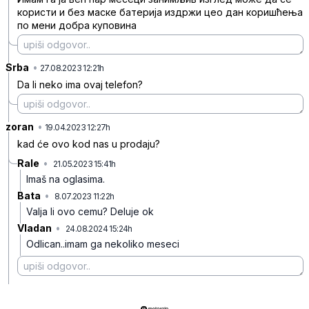
користи и без маске батерија издржи цео дан коришћења
по мени добра куповина
Srba
•
lcrh5098cv41pkx
27.08.2023 12:21h
Da li neko ima ovaj telefon?
zoran
•
0zncgb62wm6p9s8
19.04.2023 12:27h
kad će ovo kod nas u prodaju?
Rale
•
21.05.2023 15:41h
vggzs86f5bfj25f
Imaš na oglasima.
Bata
•
8.07.2023 11:22h
50x5q868q1z87hr
Valja li ovo cemu? Deluje ok
Vladan
•
24.08.2024 15:24h
gpyk1gzws1pby6x
Odlican..imam ga nekoliko meseci