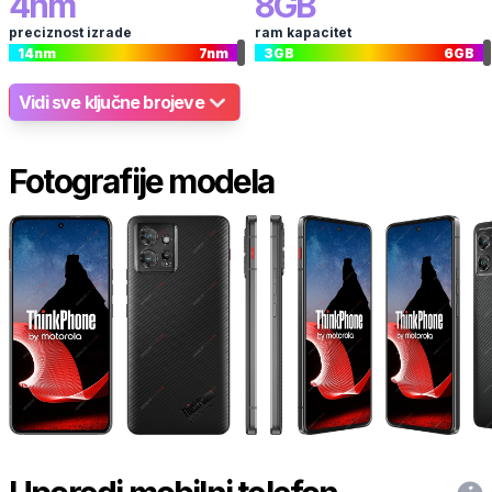
4
nm
8
GB
preciznost izrade
ram kapacitet
14
nm
7
nm
3
GB
6
GB
Vidi sve ključne brojeve
Fotografije modela