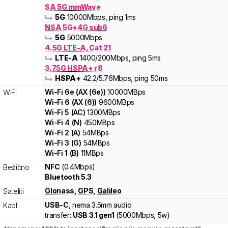
SA 5G mmWave
5G
10000
Mbps
, ping 1ms
NSA 5G+4G sub6
5G
5000
Mbps
4.5G LTE-A, Cat 21
LTE-A
1400
/200
Mbps
, ping 5ms
3.75G HSPA+ r8
HSPA+
42.2
/5.76
Mbps
, ping 50ms
Wi-Fi
6e
(
AX (6e)
)
10000
MBps
WiFi
Wi-Fi
6
(
AX (6)
)
9600
MBps
Wi-Fi
5
(
AC
)
1300
MBps
Wi-Fi
4
(
N
)
450
MBps
Wi-Fi
2
(
A
)
54
MBps
Wi-Fi
3
(
G
)
54
MBps
Wi-Fi
1
(
B
)
11
MBps
NFC
(0.4Mbps)
Bežično
Bluetooth 5.3
Glonass
,
GPS
,
Galileo
Sateliti
USB-C
, nema 3.5mm audio
Kabl
transfer:
USB 3.1 gen1
(
5000Mbps,
5w
)