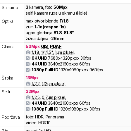
3
kamera
,
foto
50
Mpx
Sumarno
selfi kamera rupa u ekranu (Hole)
max otvor blende
F/
1.8
Optika
zum
1
-
1
x (raspon:
1
x)
ugao gledanja
81.8
-
81.8
°
žižna daljina
-
26
mm
50
Mpx
OIS
,
PDAF
Glavna
f/
1.8
,
1/
1/1.5
"
,
1
µm piksel
,
8K UHD
7680x4320pxpx
30fps
4K UHD
3840x2160pxpx
60fps
1080p FullHD
1920x1080pxpx
960fps
13
Mpx
Široka
f/
2.2
,
1.12
µm piksel
,
32
Mpx
Selfi
f/
2.5
,
0.7
µm piksel
,
4K UHD
3840x2160pxpx
60fps
1080p FullHD
1920x1080pxpx
30fps
foto:
HDR, Panorama
Podržava
video:
HDR10
nazad:
1x LED
Blic