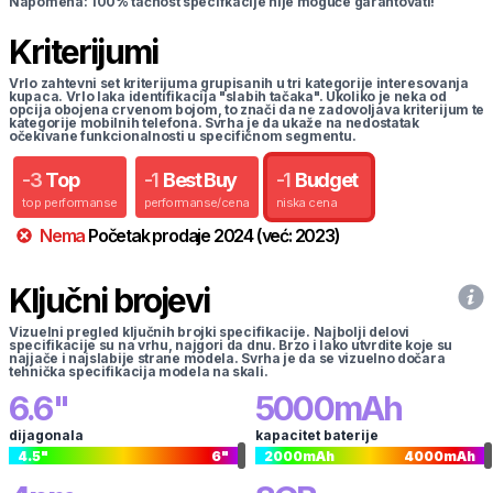
Napomena: 100% tačnost specifkacije nije moguće garantovati!
Kriterijumi
Vrlo zahtevni set kriterijuma grupisanih u tri kategorije interesovanja
kupaca. Vrlo laka identifikacija "slabih tačaka". Ukoliko je neka od
opcija obojena crvenom bojom, to znači da ne zadovoljava kriterijum te
kategorije mobilnih telefona. Svrha je da ukaže na nedostatak
očekivane funkcionalnosti u specifičnom segmentu.
-
3
Top
-
1
Best Buy
-
1
Budget
top performanse
performanse/cena
niska cena
Nema
Početak prodaje
2024
(već:
2023
)
Ključni brojevi
Vizuelni pregled ključnih brojki specifikacije. Najbolji delovi
specifikacije su na vrhu, najgori da dnu. Brzo i lako utvrdite koje su
najjače i najslabije strane modela. Svrha je da se vizuelno dočara
tehnička specifikacija modela na skali.
6.6
"
5000
mAh
dijagonala
kapacitet baterije
4.5
"
6
"
2000
mAh
4000
mAh