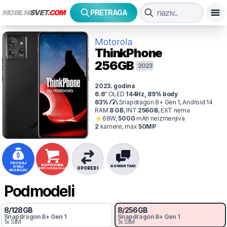
MOBILNI
SVET
.COM
PRETRAGA
Motorola
ThinkPhone
256GB
2023
2023
. godina
6.6
"
OLED
144
Hz
,
89
% body
63
%
Snapdragon 8+ Gen 1, Android 14
RAM
8
GB
,
INT
256
GB
,
EXT
nema
⚡
68
W,
5000
mAh
neizmenjiva
2
kamer
e
, max
50
MP
PRODAJ
KUPOVINA
KOMENTARI
OVAJ
UPOREDI
SPECIFIKACIJA
MOBILNI
Podmodeli
8
/
128
GB
8
/
256
GB
Snapdragon 8+ Gen 1
Snapdragon 8+ Gen 1
1x SIM
1x SIM