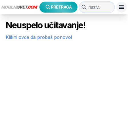
MOBILNI
SVET
.COM
PRETRAGA
Neuspelo učitavanje!
Klikni ovde da probaš ponovo!