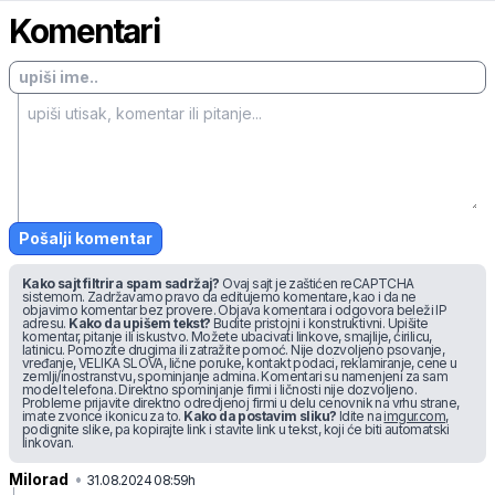
Komentari
Pošalji komentar
Kako sajt filtrira spam sadržaj?
Ovaj sajt je zaštićen reCAPTCHA
sistemom. Zadržavamo pravo da editujemo komentare, kao i da ne
objavimo komentar bez provere. Objava komentara i odgovora beleži IP
adresu.
Kako da upišem tekst?
Budite pristojni i konstruktivni. Upišite
komentar, pitanje ili iskustvo. Možete ubacivati linkove, smajlije, ćirilicu,
latinicu. Pomozite drugima ili zatražite pomoć. Nije dozvoljeno psovanje,
vređanje, VELIKA SLOVA, lične poruke, kontakt podaci, reklamiranje, cene u
zemlji/inostranstvu, spominjanje admina. Komentari su namenjeni za sam
model telefona. Direktno spominjanje firmi i ličnosti nije dozvoljeno.
Probleme prijavite direktno odredjenoj firmi u delu cenovnik na vrhu strane,
imate zvonce ikonicu za to.
Kako da postavim sliku?
Idite na
imgur.com
,
podignite slike, pa kopirajte link i stavite link u tekst, koji će biti automatski
linkovan.
Milorad
•
67j5sc8rw5jwt90
31.08.2024 08:59h