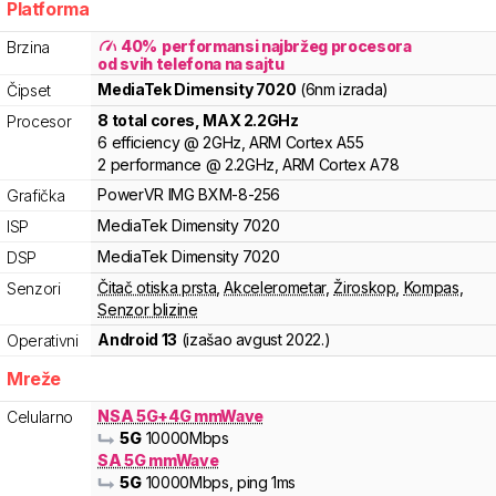
Platforma
40
%
performansi najbržeg procesora
Brzina
od svih telefona na sajtu
MediaTek
Dimensity
7020
(6nm izrada)
Čipset
8
total cores
, MAX
2.2
GHz
Procesor
6
efficiency
@
2
GHz,
ARM
Cortex
A55
2
performance
@
2.2
GHz,
ARM
Cortex
A78
PowerVR
IMG BXM-8-256
Grafička
MediaTek
Dimensity
7020
ISP
MediaTek
Dimensity
7020
DSP
Čitač otiska prsta
,
Akcelerometar
,
Žiroskop
,
Kompas
,
Senzori
Senzor blizine
Android 13
(izašao
avgust 2022.
)
Operativni
Mreže
NSA 5G+4G mmWave
Celularno
5G
10000
Mbps
SA 5G mmWave
5G
10000
Mbps
, ping 1ms