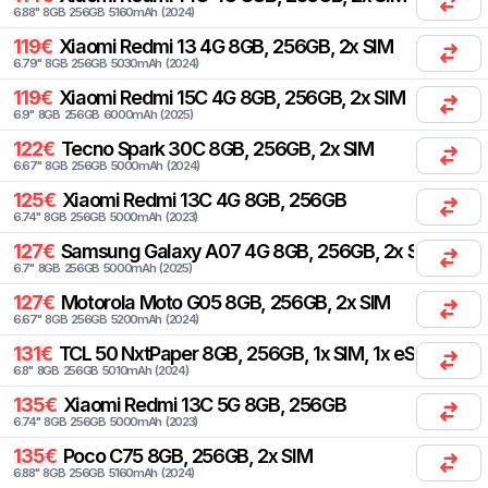
6.88
"
8
GB
256
GB
5160
mAh
(
2024
)
119
€
Xiaomi
Redmi 13 4G 8GB, 256GB, 2x SIM
6.79
"
8
GB
256
GB
5030
mAh
(
2024
)
119
€
Xiaomi
Redmi 15C 4G 8GB, 256GB, 2x SIM
6.9
"
8
GB
256
GB
6000
mAh
(
2025
)
122
€
Tecno
Spark 30C 8GB, 256GB, 2x SIM
6.67
"
8
GB
256
GB
5000
mAh
(
2024
)
125
€
Xiaomi
Redmi 13C 4G 8GB, 256GB
6.74
"
8
GB
256
GB
5000
mAh
(
2023
)
127
€
Samsung
Galaxy A07 4G 8GB, 256GB, 2x SIM
6.7
"
8
GB
256
GB
5000
mAh
(
2025
)
127
€
Motorola
Moto G05 8GB, 256GB, 2x SIM
6.67
"
8
GB
256
GB
5200
mAh
(
2024
)
131
€
TCL
50 NxtPaper 8GB, 256GB, 1x SIM, 1x eSIM
6.8
"
8
GB
256
GB
5010
mAh
(
2024
)
135
€
Xiaomi
Redmi 13C 5G 8GB, 256GB
6.74
"
8
GB
256
GB
5000
mAh
(
2023
)
135
€
Poco
C75 8GB, 256GB, 2x SIM
6.88
"
8
GB
256
GB
5160
mAh
(
2024
)