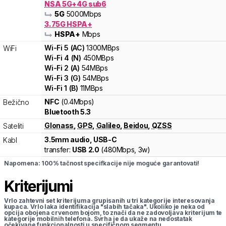
NSA 5G+4G sub6
5G
5000
Mbps
3.75G HSPA+
HSPA+
Mbps
Wi-Fi
5
(
AC
)
1300
MBps
WiFi
Wi-Fi
4
(
N
)
450
MBps
Wi-Fi
2
(
A
)
54
MBps
Wi-Fi
3
(
G
)
54
MBps
Wi-Fi
1
(
B
)
11
MBps
NFC
(0.4Mbps)
Bežično
Bluetooth 5.3
Glonass
,
GPS
,
Galileo
,
Beidou
,
QZSS
Sateliti
3.5mm audio, USB-C
Kabl
transfer:
USB 2.0
(
480Mbps,
3w
)
Napomena: 100% tačnost specifkacije nije moguće garantovati!
Kriterijumi
Vrlo zahtevni set kriterijuma grupisanih u tri kategorije interesovanja
kupaca. Vrlo laka identifikacija "slabih tačaka". Ukoliko je neka od
opcija obojena crvenom bojom, to znači da ne zadovoljava kriterijum te
kategorije mobilnih telefona. Svrha je da ukaže na nedostatak
očekivane funkcionalnosti u specifičnom segmentu.