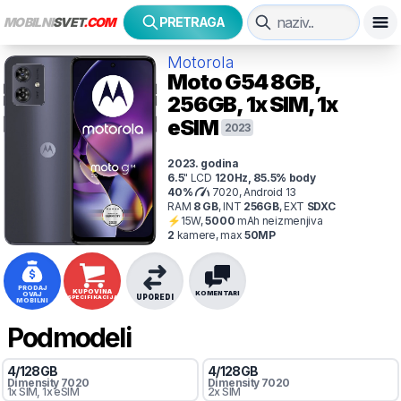
MOBILNI
SVET
.COM
PRETRAGA
Motorola
Moto G54
8GB,
256GB, 1x SIM, 1x
eSIM
2023
2023
. godina
6.5
"
LCD
120
Hz
,
85.5
% body
40
%
7020, Android 13
RAM
8
GB
,
INT
256
GB
,
EXT
SDXC
⚡
15
W,
5000
mAh
neizmenjiva
2
kamer
e
, max
50
MP
PRODAJ
KUPOVINA
KOMENTARI
OVAJ
UPOREDI
SPECIFIKACIJA
MOBILNI
Podmodeli
4
/
128
GB
4
/
128
GB
Dimensity
7020
Dimensity
7020
1x SIM
, 1x eSIM
2x SIM