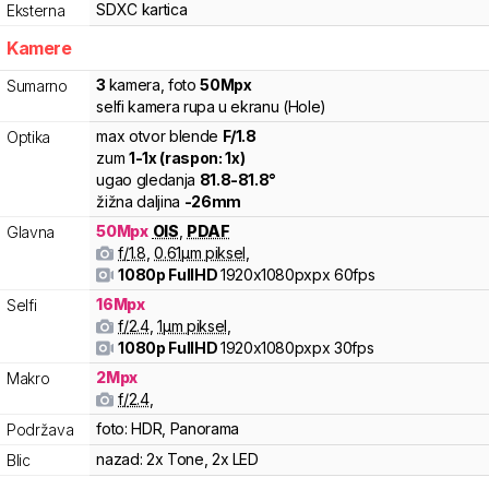
SDXC
kartica
Eksterna
Kamere
3
kamera
,
foto
50
Mpx
Sumarno
selfi kamera rupa u ekranu (Hole)
max otvor blende
F/
1.8
Optika
zum
1
-
1
x (raspon:
1
x)
ugao gledanja
81.8
-
81.8
°
žižna daljina
-
26
mm
50
Mpx
OIS
,
PDAF
Glavna
f/
1.8
,
0.61
µm piksel
,
1080p FullHD
1920x1080pxpx
60fps
16
Mpx
Selfi
f/
2.4
,
1
µm piksel
,
1080p FullHD
1920x1080pxpx
30fps
2
Mpx
Makro
f/
2.4
,
foto:
HDR, Panorama
Podržava
nazad:
2x Tone, 2x LED
Blic