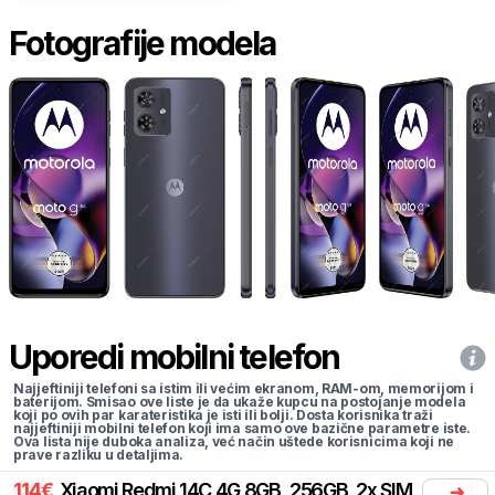
Fotografije modela
Uporedi mobilni telefon
Najjeftiniji telefoni sa istim ili većim ekranom, RAM-om, memorijom i
baterijom. Smisao ove liste je da ukaže kupcu na postojanje modela
koji po ovih par karateristika je isti ili bolji. Dosta korisnika traži
najjeftiniji mobilni telefon koji ima samo ove bazične parametre iste.
Ova lista nije duboka analiza, već način uštede korisnicima koji ne
prave razliku u detaljima.
114
€
Xiaomi
Redmi 14C 4G 8GB, 256GB, 2x SIM