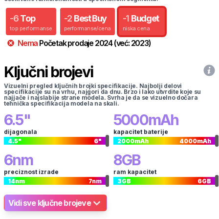
-
6
Top
-
2
Best Buy
-
1
Budget
top performanse
performanse/cena
niska cena
Nema
Početak prodaje
2024
(već:
2023
)
Ključni brojevi
Vizuelni pregled ključnih brojki specifikacije. Najbolji delovi
specifikacije su na vrhu, najgori da dnu. Brzo i lako utvrdite koje su
najjače i najslabije strane modela. Svrha je da se vizuelno dočara
tehnička specifikacija modela na skali.
6.5
"
5000
mAh
dijagonala
kapacitet baterije
4.5
"
6
"
2000
mAh
4000
mAh
6
nm
8
GB
preciznost izrade
ram kapacitet
14
nm
7
nm
3
GB
6
GB
Vidi sve ključne brojeve