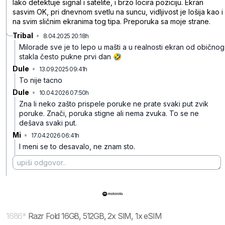
lako detektuje signal i satelite, i brzo locira poziciju. Ekran
sasvim OK, pri dnevnom svetlu na suncu, vidljivost je lošija kao i
na svim sličnim ekranima tog tipa. Preporuka sa moje strane.
Tribal
•
8.04.2025 20:18h
shkxdc11fhb0slm
Milorade sve je to lepo u mašti a u realnosti ekran od običnog
stakla često pukne prvi dan 🤣
Dule
•
13.09.2025 09:41h
n3ng3h6b8m6gtkc
To nije tacno
Dule
•
10.04.2026 07:50h
c9kxr9z562lc5sr
Zna li neko zašto prispele poruke ne prate svaki put zvik
poruke. Znači, poruka stigne ali nema zvuka. To se ne
dešava svaki put.
Mi
•
17.04.2026 06:41h
nr090334j3jl2rb
I meni se to desavalo, ne znam sto.
1686
*
Razr Fold 16GB, 512GB, 2x SIM, 1x eSIM