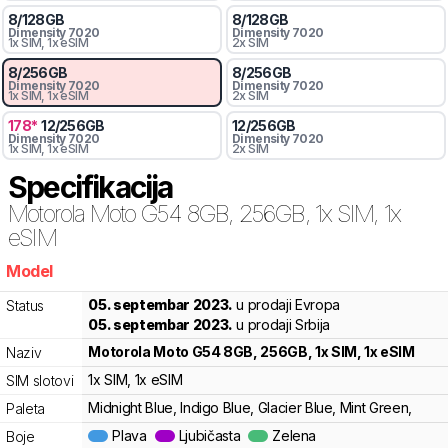
8
/
128
GB
8
/
128
GB
Dimensity
7020
Dimensity
7020
1x SIM
, 1x eSIM
2x SIM
8
/
256
GB
8
/
256
GB
Dimensity
7020
Dimensity
7020
1x SIM
, 1x eSIM
2x SIM
178
*
12
/
256
GB
12
/
256
GB
Dimensity
7020
Dimensity
7020
1x SIM
, 1x eSIM
2x SIM
Specifikacija
Motorola
Moto G54 8GB, 256GB, 1x SIM, 1x
eSIM
Model
82h
05. septembar 2023.
u prodaji Evropa
Status
05. septembar 2023.
u prodaji Srbija
Motorola
Moto G54 8GB, 256GB, 1x SIM, 1x eSIM
Naziv
1x SIM
, 1x eSIM
SIM slotovi
Midnight Blue, Indigo Blue, Glacier Blue, Mint Green,
Paleta
Plava
Ljubičasta
Zelena
Boje