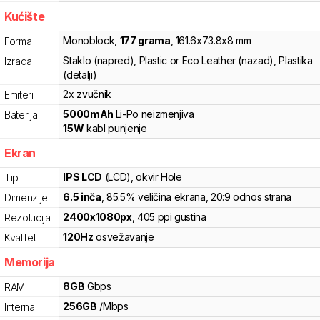
Kućište
Monoblock
,
177
grama
,
161.6
x
73.8
x
8
mm
Forma
Staklo (napred), Plastic or Eco Leather (nazad), Plastika
Izrada
(detalji)
2x zvučnik
Emiteri
5000
mAh
Li-Po
neizmenjiva
Baterija
15
W
kabl punjenje
Ekran
IPS LCD
(LCD)
, okvir Hole
Tip
6.5
inča
, 85.5% veličina ekrana
, 20:9 odnos strana
Dimenzije
2400
x
1080
px
,
405
ppi gustina
Rezolucija
120
Hz
osvežavanje
Kvalitet
Memorija
8
GB
Gbps
RAM
256
GB
/
Mbps
Interna