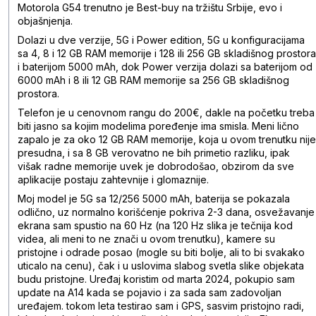
Motorola G54 trenutno je Best-buy na tržištu Srbije, evo i
objašnjenja.
Dolazi u dve verzije, 5G i Power edition, 5G u konfiguracijama
sa 4, 8 i 12 GB RAM memorije i 128 ili 256 GB skladišnog prostora
i baterijom 5000 mAh, dok Power verzija dolazi sa baterijom od
6000 mAh i 8 ili 12 GB RAM memorije sa 256 GB skladišnog
prostora.
Telefon je u cenovnom rangu do 200€, dakle na početku treba
biti jasno sa kojim modelima poređenje ima smisla. Meni lično
zapalo je za oko 12 GB RAM memorije, koja u ovom trenutku nije
presudna, i sa 8 GB verovatno ne bih primetio razliku, ipak
višak radne memorije uvek je dobrodošao, obzirom da sve
aplikacije postaju zahtevnije i glomaznije.
Moj model je 5G sa 12/256 5000 mAh, baterija se pokazala
odlično, uz normalno korišćenje pokriva 2-3 dana, osvežavanje
ekrana sam spustio na 60 Hz (na 120 Hz slika je tečnija kod
videa, ali meni to ne znači u ovom trenutku), kamere su
pristojne i odrade posao (mogle su biti bolje, ali to bi svakako
uticalo na cenu), čak i u uslovima slabog svetla slike objekata
budu pristojne. Uređaj koristim od marta 2024, pokupio sam
update na A14 kada se pojavio i za sada sam zadovoljan
uređajem. tokom leta testirao sam i GPS, sasvim pristojno radi,