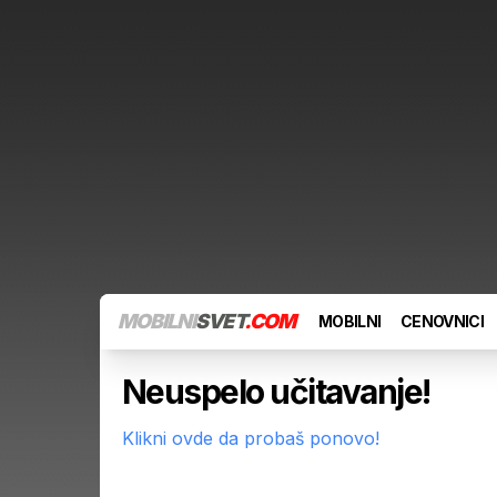
MOBILNI
SVET
.COM
MOBILNI
CENOVNICI
Neuspelo učitavanje!
Klikni ovde da probaš ponovo!