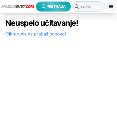
MOBILNI
SVET
.COM
PRETRAGA
Neuspelo učitavanje!
Klikni ovde da probaš ponovo!