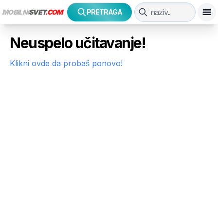
MOBILNI
SVET
.COM
PRETRAGA
Neuspelo učitavanje!
Klikni ovde da probaš ponovo!