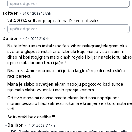
softver
•
kcv40jx9g1y0x3l
24.04.2023 19:53h
24.4.2034 softver je update na 12 sve pohvale
Dalibor
•
nkxqdp477rj7d5w
4.04.2023 21:04h
Na telefonu imam instalirano:fejs,viber,instagram,telegram,plus
sve one gluposti instalirane fabricki koje.manje vise nisam ni
dirao ni koristio,igram malo clash royale i bilijar na telefonu lakse
igrice mata lagano tera i jače !!
Nisam za 4 meseca imao niti jedan lag,kočenje ili nesto slično
radi perfekt.
Mana je slabo osvetljen ekran napolju pogotovo kad sunce
sija,malo slabiji zvucnik i malo sporija kamera.
Od svih mana mi najvise smeta ekran kad sam napolju ner
moram bezati u hlad,sakrivati rukama ekran jer se skoro nista ne
vidi.
Softverski bez greške !!!
Dalibor
•
4.04.2023 21:14h
bf7s3gbjg3ddbnt
PS: Posle azuriranja pre mesec dana telefon se ugasio i nije