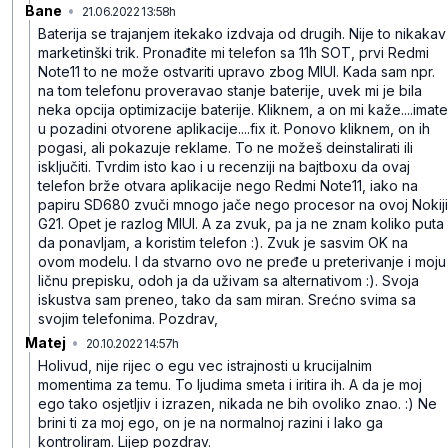
Bane
•
21.06.2022 13:58h
jksq3zqptrbkvsgqcmrs
Baterija se trajanjem itekako izdvaja od drugih. Nije to nikakav
marketinški trik. Pronađite mi telefon sa 11h SOT, prvi Redmi
Note11 to ne može ostvariti upravo zbog MIUI. Kada sam npr.
na tom telefonu proveravao stanje baterije, uvek mi je bila
neka opcija optimizacije baterije. Kliknem, a on mi kaže....imate
u pozadini otvorene aplikacije....fix it. Ponovo kliknem, on ih
pogasi, ali pokazuje reklame. To ne možeš deinstalirati ili
isključiti. Tvrdim isto kao i u recenziji na bajtboxu da ovaj
telefon brže otvara aplikacije nego Redmi Note11, iako na
papiru SD680 zvuči mnogo jače nego procesor na ovoj Nokiji
G21. Opet je razlog MIUI. A za zvuk, pa ja ne znam koliko puta
da ponavljam, a koristim telefon :). Zvuk je sasvim OK na
ovom modelu. I da stvarno ovo ne pređe u preterivanje i moju
ličnu prepisku, odoh ja da uživam sa alternativom :). Svoja
iskustva sam preneo, tako da sam miran. Srećno svima sa
svojim telefonima. Pozdrav,
Matej
•
20.10.2022 14:57h
mt614vjq72b4d1n56fhj
Holivud, nije rijec o egu vec istrajnosti u krucijalnim
momentima za temu. To ljudima smeta i iritira ih. A da je moj
ego tako osjetljiv i izrazen, nikada ne bih ovoliko znao. :) Ne
brini ti za moj ego, on je na normalnoj razini i lako ga
kontroliram.
Lijep pozdrav.