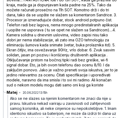
kraja, mada ga ja dopunjavam kada padne na 25%. Tako da
možete računati prosečno na 11h SOT. Komotno drži i do tri
dana, tako da se uopšte ne slažem sa komentarom Sandrice. 3.
Procesor je iznenađujuće dobar, stock android potpuno čist.
Telefon radi bez lagova, nema mnogo predinstaliranih aplikacija
i uopšte ne usporava ( tu se opet ne slažem sa Sandricom)....4.
Kamera solidna u dnevnim uslovima, video zapisi nisu tako
dobri jer nema stabilizacije, ali zato ima OZO tehnologiju za
eliminaciju šumova kada snimate (vetar, buka prolaznika itd). 5.
Ekran čitljiv, ima osvežavanje 90Hz, vrlo dobar. 6. Zvuk sasvim
solidan, jasan pri pozivu i korišćenju društvenih aplikacija .
Otključavanje prstom na bočnoj tipki radi bez greške, wi-fi
signal dobar. Eto, ja bih ovom telefonu dao ocenu 8/10. I da
zaključim ponovo. Jako je važno preneti svoja iskustva, jer to je
jedino relevantno za ocenu. Čitati specifikacije i upoređivati
modele, naravno da ima smisla i to svi mi radimo. Ali konačan
sud o nekom modelu mogu dati samo oni koji ga koriste
Matej
•
20.06.2022 13:15h
vstpdp6rdc9g7xg3fxgp
Ako se ne slazes sa njenim komentarom ne znaci da nije u
pravu. Iskustva nekad variraju u zavisnosti od zahtjevnosti
samog korisnika, ali neke cinjenice su nepokolebljive.
1. Imam
identicno iskustvo sa baterijom, ne moze da izdrzi tri dana uz