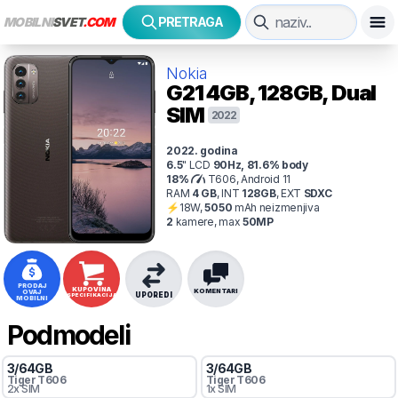
MOBILNI
SVET
.COM
PRETRAGA
Nokia
G21
4GB, 128GB, Dual
SIM
2022
2022
. godina
6.5
"
LCD
90
Hz
,
81.6
% body
18
%
T606, Android 11
RAM
4
GB
,
INT
128
GB
,
EXT
SDXC
⚡
18
W,
5050
mAh
neizmenjiva
2
kamer
e
, max
50
MP
PRODAJ
KUPOVINA
KOMENTARI
OVAJ
UPOREDI
SPECIFIKACIJA
MOBILNI
Podmodeli
3
/
64
GB
3
/
64
GB
Tiger
T606
Tiger
T606
2x SIM
1x SIM