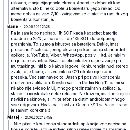
uslovno, manja dijagonala ekrana.
Aparat je dobar ali kao
alternativa, sto bi neko dole u komentaru ljepo rekao.
Od
mene dobija najvise 7/10. Izvinjavam se citateljima radi duzeg
komentara. Koristan je.
Bane
•
20.06.2022 21:28h
t2n4rzbn97r3xhjkj0sd
Pa ja sam lepo napisao. 11h SOT kada kapacitet baterije
opadne na 25%, a moze ici i do 13h SOT do potpunog
praznjenja. To su moja iskustva sa baterijom. Dakle, imas
prosecno 11 sati upaljenog ekrana pri koriscenju standardnih
aplikacija, YouTube, Viber, WhatsApp, pozivi ....itd. Ja mislim
da je to relevantno. Nisam osetio nikakvo usporavanje pri
multitaskingu, niti bilo kakve lagove. Konkurencija nudi stereo
zvuk, to je tacno, ali zvucnik na G21 nikako nije ispod
preseka. Vec sam naveo to. Jasan pri pozivu i koriscenju
drustvenih aplikacija. Koristio sam i ja Redmi Note11, pa mi se
nikako nije svideo MIUI, mnogo predinstaliranih aplikacija,
stalno su mi iskakale neke reklame. Ne kazem, ima ljudi koji su
navikli na skinove, ali mi telefon sa cistim androidom mnogo
vise odgovara. Hvala na iskustvu. Ocena 7/10 sa Vase strane
je sasvim korektna :)
Matej
•
21.06.2022 12:45h
915dx31dzv0bm55mhdvw
- Nije pitanje koriscenja standardnih aplikacija vec nacina na
koji se koriste, a to je individualno i relevantnije za stvaranje