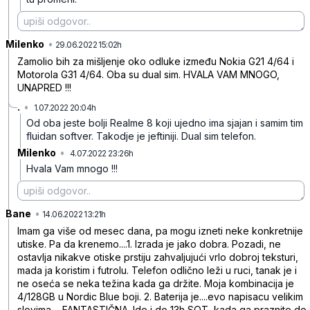
Milenko
•
llvv2rz6m941m7nrgss0
29.06.2022 15:02h
Zamolio bih za mišljenje oko odluke između Nokia G21 4/64 i
Motorola G31 4/64. Oba su dual sim. HVALA VAM MNOGO,
UNAPRED !!!
.
•
1.07.2022 20:04h
5n1lm255z7fj0dt0h7ft
Od oba jeste bolji Realme 8 koji ujedno ima sjajan i samim tim
fluidan softver. Takodje je jeftiniji. Dual sim telefon.
Milenko
•
4.07.2022 23:26h
x51bdc6jpkqb0ns100gf
Hvala Vam mnogo !!!
Bane
•
btdfmpzb46074s370f9b
14.06.2022 13:21h
Imam ga više od mesec dana, pa mogu izneti neke konkretnije
utiske. Pa da krenemo....1. Izrada je jako dobra. Pozadi, ne
ostavlja nikakve otiske prstiju zahvaljujući vrlo dobroj teksturi,
mada ja koristim i futrolu. Telefon odlično leži u ruci, tanak je i
ne oseća se neka težina kada ga držite. Moja kombinacija je
4/128GB u Nordic Blue boji. 2. Baterija je....evo napisacu velikim
slovima.... FANTASTIČNA. Ide i do 13h SOT, kada ga praznite do