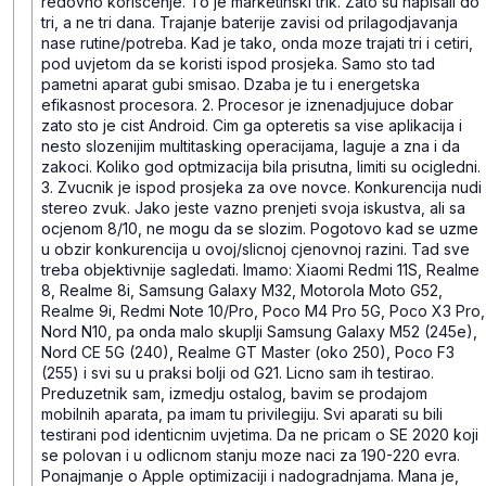
redovno koriscenje. To je marketinski trik. Zato su napisali do
tri, a ne tri dana. Trajanje baterije zavisi od prilagodjavanja
nase rutine/potreba. Kad je tako, onda moze trajati tri i cetiri,
pod uvjetom da se koristi ispod prosjeka. Samo sto tad
pametni aparat gubi smisao. Dzaba je tu i energetska
efikasnost procesora.
2. Procesor je iznenadjujuce dobar
zato sto je cist Android. Cim ga opteretis sa vise aplikacija i
nesto slozenijim multitasking operacijama, laguje a zna i da
zakoci. Koliko god optmizacija bila prisutna, limiti su ocigledni.
3. Zvucnik je ispod prosjeka za ove novce. Konkurencija nudi
stereo zvuk.
Jako jeste vazno prenjeti svoja iskustva, ali sa
ocjenom 8/10, ne mogu da se slozim. Pogotovo kad se uzme
u obzir konkurencija u ovoj/slicnoj cjenovnoj razini. Tad sve
treba objektivnije sagledati.
Imamo: Xiaomi Redmi 11S, Realme
8, Realme 8i, Samsung Galaxy M32, Motorola Moto G52,
Realme 9i, Redmi Note 10/Pro, Poco M4 Pro 5G, Poco X3 Pro,
Nord N10, pa onda malo skuplji Samsung Galaxy M52 (245e),
Nord CE 5G (240), Realme GT Master (oko 250), Poco F3
(255) i svi su u praksi bolji od G21. Licno sam ih testirao.
Preduzetnik sam, izmedju ostalog, bavim se prodajom
mobilnih aparata, pa imam tu privilegiju. Svi aparati su bili
testirani pod identicnim uvjetima. Da ne pricam o SE 2020 koji
se polovan i u odlicnom stanju moze naci za 190-220 evra.
Ponajmanje o Apple optimizaciji i nadogradnjama. Mana je,