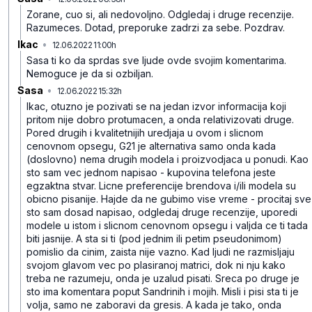
Zorane, cuo si, ali nedovoljno. Odgledaj i druge recenzije.
Razumeces. Dotad, preporuke zadrzi za sebe.
Pozdrav.
Ikac
•
12.06.2022 11:00h
jk25xq3y7cg02dc771y7
Sasa ti ko da sprdas sve ljude ovde svojim komentarima.
Nemoguce je da si ozbiljan.
Sasa
•
12.06.2022 15:32h
4s8vxtpl377w2jfd5hyd
Ikac, otuzno je pozivati se na jedan izvor informacija koji
pritom nije dobro protumacen, a onda relativizovati druge.
Pored drugih i kvalitetnijih uredjaja u ovom i slicnom
cenovnom opsegu, G21 je alternativa samo onda kada
(doslovno) nema drugih modela i proizvodjaca u ponudi. Kao
sto sam vec jednom napisao - kupovina telefona jeste
egzaktna stvar. Licne preferencije brendova i/ili modela su
obicno pisanije. Hajde da ne gubimo vise vreme - procitaj sve
sto sam dosad napisao, odgledaj druge recenzije, uporedi
modele u istom i slicnom cenovnom opsegu i valjda ce ti tada
biti jasnije. A sta si ti (pod jednim ili petim pseudonimom)
pomislio da cinim, zaista nije vazno.
Kad ljudi ne razmisljaju
svojom glavom vec po plasiranoj matrici, dok ni nju kako
treba ne razumeju, onda je uzalud pisati. Sreca po druge je
sto ima komentara poput Sandrinih i mojih.
Misli i pisi sta ti je
volja, samo ne zaboravi da gresis. A kada je tako, onda