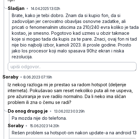
Sladjan
•
14.04.2025 13:02h
lsr29h7j7zv0mv3
Brate, kako je tebi dobro. Znam da si kupio fon, da si
zadovoljan jer cerovatno obavljas osnovne zadatke, ali
pricati o fenomenalnim utiscima za 210/240 evra koliko je tada
kostao, je smesno. Pogotovo kad uzmes u obzir takmace
koje si mogao tada da kupis za te pare. Znaci, ovaj fon ni tad
nije bio najbolji izbor, kamoli 2023. ili prosle godine. Prosto
jako los procesor koji malo spasava 90hz ekran i niska
rezolucija.
Soraby
•
8c73mrhjvrt7dbk
8.06.2023 07:19h
Iz nekog razloga mi je prestao sa radom hotspot (deljenje
interneta). Pokušavao sam reset nekoliko puta ali ne uspeva,
pre ažuriranja je sve radilo normalno. Da li neko ima sličan
problem ili zna o čemu se radi?
Do onog drugog je
•
13.06.2023 03:29h
2l1s8q1v4kzthns
Pa mozda nije do telefona.
Soraby
•
15.06.2023 14:20h
6wnmgxwvhnj9lmy
Rešen problem sa hotspot-om nakon update-a na android 13