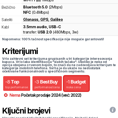
Bluetooth 5.0
(2Mbps)
Bežično
NFC
(0.4Mbps)
Glonass
,
GPS
,
Galileo
Sateliti
3.5mm audio, USB-C
Kabl
transfer:
USB 2.0
(
480Mbps,
3w
)
Napomena: 100% tačnost specifkacije nije moguće garantovati!
Kriterijumi
Vrlo zahtevni set kriterijuma grupisanih u tri kategorije interesovanja
kupaca. Vrlo laka identifikacija "slabih tačaka". Ukoliko je neka od
opcija obojena crvenom bojom, to znači da ne zadovoljava kriterijum te
kategorije mobilnih telefona. Svrha je da ukaže na nedostatak
očekivane funkcionalnosti u specifičnom segmentu.
-
8
Top
-
3
Best Buy
-
1
Budget
top performanse
performanse/cena
niska cena
Nema
Početak prodaje
2024
(već:
2022
)
Ključni brojevi