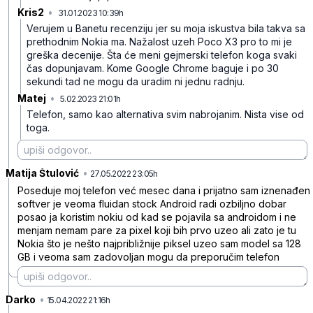
Kris2
•
31.01.2023 10:39h
66g8kgl8tcthvr8
Verujem u Banetu recenziju jer su moja iskustva bila takva sa
prethodnim Nokia ma. Nažalost uzeh Poco X3 pro to mi je
greška decenije. Šta će meni gejmerski telefon koga svaki
čas dopunjavam. Kome Google Chrome baguje i po 30
sekundi tad ne mogu da uradim ni jednu radnju.
Matej
•
5.02.2023 21:01h
4t2pwyqc722rtyd
Telefon, samo kao alternativa svim nabrojanim. Nista vise od
toga.
Matija Štulović
•
73x8rvc7nkdcn08kjbmk
27.05.2022 23:05h
Poseduje moj telefon već mesec dana i prijatno sam iznenađen
softver je veoma fluidan stock Android radi ozbiljno dobar
posao ja koristim nokiu od kad se pojavila sa androidom i ne
menjam nemam pare za pixel koji bih prvo uzeo ali zato je tu
Nokia što je nešto najpribližnije piksel uzeo sam model sa 128
GB i veoma sam zadovoljan mogu da preporučim telefon
Darko
•
mrg2vcs92xnx5fgjnsbp
15.04.2022 21:16h