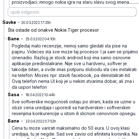
proizvodjaci. mnogo nokia igra na staru slavu svog imena..........
Savke
•
01kyg4vs7rgw03m0b53v
20.03.2022 17:25h
Šta ostade od onakve Nokie.Tiger procesor
Bane
•
25.03.2022 04:10h
q7mtx21tbmhr9jcmpth1
Pogledaj malo recenzije, nemoj samo gledati sta pise na
papiru. Videces sta sve moze taj procesor. I ja sam se prijatno
iznenadio. Razlog je stock android koji ima samo osnovne
aplikacije predinstalirane. Nije sve u hardveru, softver je
takodje bitan, a ovde imas potpunu slobodu sta ces instalirati
na telefon. Mozes npr. staviti facebook, pa deinstalirati itd.
Ovaj telefon nema UI koji je u nekim stvarima dobar, ali zna i
da uspori telefon
Sasa
•
18.04.2022 10:44h
xybz1lbt0fl1jmd4cznk
Sve softverske mogucnosti ostaju po strani, kada se uzme u
obzir cena uredjaja i uporedi sa hardverskim i softverskim
resenjima konkurencije u istom ili slicnom cenovnom opsegu.
Bane
•
23.04.2022 07:52h
0ry2yh9wryd1xtfy0g3r
Cena tu moze varirati maksimalno do 50 eura. U ovoj klasi
uredjaja, tu je negde. Sad sve zavisi od afiniteta korisnika. Na