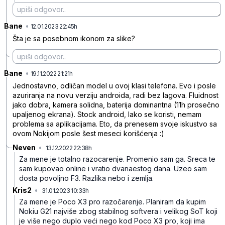
Bane
•
pyyjlg0ddbxwwwmz3915
12.01.2023 22:45h
Šta je sa posebnom ikonom za slike?
Bane
•
7kgb16xycn7vxn9lw5kp
19.11.2022 21:21h
Jednostavno, odličan model u ovoj klasi telefona. Evo i posle
azuriranja na novu verziju androida, radi bez lagova. Fluidnost
jako dobra, kamera solidna, baterija dominantna (11h prosečno
upaljenog ekrana). Stock android, lako se koristi, nemam
problema sa aplikacijama. Eto, da prenesem svoje iskustvo sa
ovom Nokijom posle šest meseci korišćenja :)
Neven
•
13.12.2022 22:38h
79n2bms62ct1y6pzd6q6
Za mene je totalno razocarenje. Promenio sam ga. Sreca te
sam kupovao online i vratio dvanaestog dana. Uzeo sam
dosta povoljno F3. Razlika nebo i zemlja.
Kris2
•
31.01.2023 10:33h
sdrtwj9hrpxcp82
Za mene je Poco X3 pro razočarenje. Planiram da kupim
Nokiu G21 najviše zbog stabilnog softvera i velikog SoT koji
je više nego duplo veći nego kod Poco X3 pro, koji ima