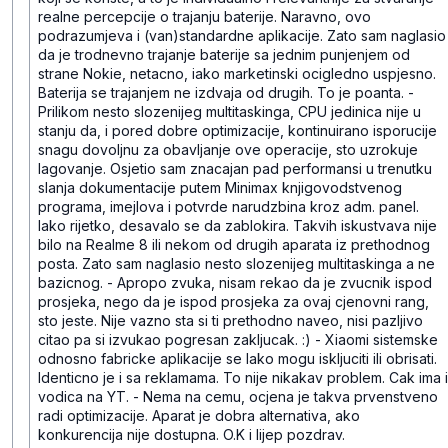
realne percepcije o trajanju baterije. Naravno, ovo
podrazumjeva i (van)standardne aplikacije.
Zato sam naglasio
da je trodnevno trajanje baterije sa jednim punjenjem od
strane Nokie, netacno, iako marketinski ocigledno uspjesno.
Baterija se trajanjem ne izdvaja od drugih. To je poanta.
-
Prilikom nesto slozenijeg multitaskinga, CPU jedinica nije u
stanju da, i pored dobre optimizacije, kontinuirano isporucije
snagu dovoljnu za obavljanje ove operacije, sto uzrokuje
lagovanje. Osjetio sam znacajan pad performansi u trenutku
slanja dokumentacije putem Minimax knjigovodstvenog
programa, imejlova i potvrde narudzbina kroz adm. panel.
Iako rijetko, desavalo se da zablokira. Takvih iskustvava nije
bilo na Realme 8 ili nekom od drugih aparata iz prethodnog
posta.
Zato sam naglasio nesto slozenijeg multitaskinga a ne
bazicnog.
- Apropo zvuka, nisam rekao da je zvucnik ispod
prosjeka, nego da je ispod prosjeka za ovaj cjenovni rang,
sto jeste. Nije vazno sta si ti prethodno naveo, nisi pazljivo
citao pa si izvukao pogresan zakljucak. :)
- Xiaomi sistemske
odnosno fabricke aplikacije se lako mogu iskljuciti ili obrisati.
Identicno je i sa reklamama. To nije nikakav problem. Cak ima i
vodica na YT.
- Nema na cemu, ocjena je takva prvenstveno
radi optimizacije. Aparat je dobra alternativa, ako
konkurencija nije dostupna.
O.K i lijep pozdrav.