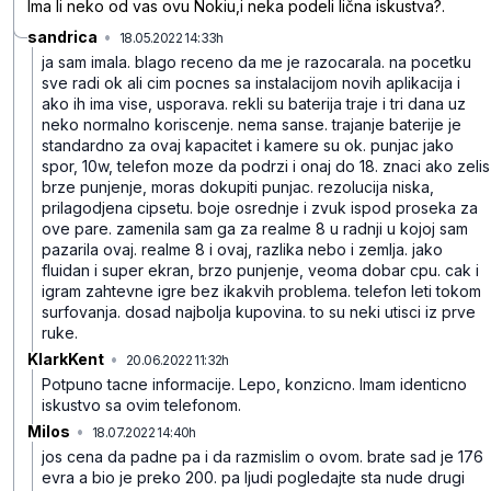
Ima li neko od vas ovu Nokiu,i neka podeli lična iskustva?.
sandrica
•
18.05.2022 14:33h
br9m3b4l4qxgzkgg7xqn
ja sam imala. blago receno da me je razocarala. na pocetku
sve radi ok ali cim pocnes sa instalacijom novih aplikacija i
ako ih ima vise, usporava. rekli su baterija traje i tri dana uz
neko normalno koriscenje. nema sanse. trajanje baterije je
standardno za ovaj kapacitet i kamere su ok. punjac jako
spor, 10w, telefon moze da podrzi i onaj do 18. znaci ako zelis
brze punjenje, moras dokupiti punjac. rezolucija niska,
prilagodjena cipsetu. boje osrednje i zvuk ispod proseka za
ove pare. zamenila sam ga za realme 8 u radnji u kojoj sam
pazarila ovaj. realme 8 i ovaj, razlika nebo i zemlja. jako
fluidan i super ekran, brzo punjenje, veoma dobar cpu. cak i
igram zahtevne igre bez ikakvih problema. telefon leti tokom
surfovanja. dosad najbolja kupovina. to su neki utisci iz prve
ruke.
KlarkKent
•
20.06.2022 11:32h
1hvdyds37zlgn454mjpg
Potpuno tacne informacije. Lepo, konzicno. Imam identicno
iskustvo sa ovim telefonom.
Milos
•
18.07.2022 14:40h
431qw3szpqfh7kd5sd56
jos cena da padne pa i da razmislim o ovom. brate sad je 176
evra a bio je preko 200. pa ljudi pogledajte sta nude drugi