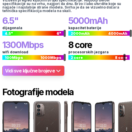
Vizuelni pregled ključnih brojki specifikacije. Najbolji delovi
specifikacije su na vrhu, najgori da dnu. Brzo i lako utvrdite koje su
najjače i najslabije strane modela. Svrha je da se vizuelno dočara
tehnička specifikacija modela na skali.
6.5
"
5000
mAh
dijagonala
kapacitet baterije
4.5
"
6
"
2000
mAh
4000
mAh
1300
Mbps
8
core
wifi download
procesorskih jezgara
100
Mbps
1000
Mbps
2
core
8
core
Vidi sve ključne brojeve
Fotografije modela