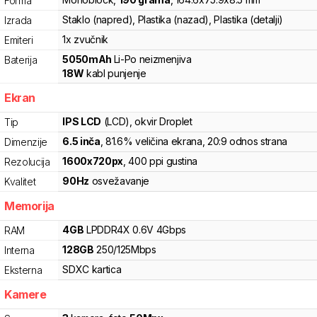
Forma
Staklo (napred), Plastika (nazad), Plastika (detalji)
Izrada
1x zvučnik
Emiteri
5050
mAh
Li-Po
neizmenjiva
Baterija
18
W
kabl punjenje
Ekran
IPS LCD
(LCD)
, okvir Droplet
Tip
6.5
inča
, 81.6% veličina ekrana
, 20:9 odnos strana
Dimenzije
1600
x
720
px
,
400
ppi gustina
Rezolucija
90
Hz
osvežavanje
Kvalitet
Memorija
4
GB
LPDDR4X
0.6V
4
Gbps
RAM
128
GB
250
/
125
Mbps
Interna
SDXC
kartica
Eksterna
Kamere