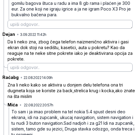
gomilu bagova štuca u radu a ima 8 gb rama i plaćen je 300
eur. Za one koji ne igraju igrice a ja ne igram Poco X3 Pro je
bukvalno bačena para.
Dejan
•
d6s65mh4sc0ptxllw34w
3.09.2022 11:42h
Da li neko zna, zbog čega telefon naizmenično aktivira i gasi
ekran dok stoji na sedištu, kasetici, auta u pokretu? Kao da
reaguje na te neke sitne pokrete iako je deaktivirana opcija za
pokrete.
Raćabg
•
4csj89j3ctrc088mpf8q
22.08.2022 14:09h
Zna li neko kako se aktivira u donjem delu telefona ona tri
dugmeta koja se koriste za back,strelica krug i kocka,ako znate
na šta mislim
Mića
•
22.08.2022 20:57h
mjjb4t1kpp0zpcxy7bh9
To sam i ja imao problem na tel nokia 5.4 spust desni deo
ekrana, idi na zupcanik, ukucaj navigation, sistem navigation i
tu nudi 3 buton navigation.Sad nadjoh i za g21 Idi na zupcanik,
sistem, tamo gde su jezici, Druga stavka odozgo, onda treca i
tu promeni.