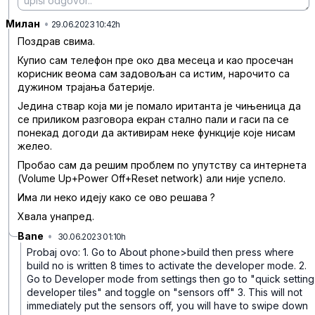
Милан
•
ndrrnf0rr61b4x1
29.06.2023 10:42h
Поздрав свима.
Купио сам телефон пре око два месеца и као просечан
корисник веома сам задовољан са истим, нарочито са
дужином трајања батерије.
Једина ствар која ми је помало иританта је чињеница да
се приликом разговора екран стално пали и гаси па се
понекад догоди да активирам неке функције које нисам
желео.
Пробао сам да решим проблем по упутству са интернета
(Volume Up+Power Off+Reset network) али није успело.
Има ли неко идеју како се ово решава ?
Хвала унапред.
Bane
•
30.06.2023 01:10h
y4bqbs4lnw80w0f
Probaj ovo:
1. Go to About phone>build then press where
build no is written 8 times to activate the developer mode.
2.
Go to Developer mode from settings then go to "quick setting
developer tiles" and toggle on "sensors off"
3. This will not
immediately put the sensors off, you will have to swipe down