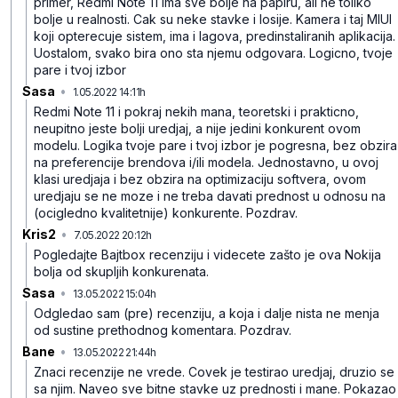
primer, Redmi Note 11 ima sve bolje na papiru, ali ne toliko
bolje u realnosti. Cak su neke stavke i losije. Kamera i taj MIUI
koji opterecuje sistem, ima i lagova, predinstaliranih aplikacija.
Uostalom, svako bira ono sta njemu odgovara. Logicno, tvoje
pare i tvoj izbor
Sasa
•
1.05.2022 14:11h
qys0zdf0gw662s0sg3l9
Redmi Note 11 i pokraj nekih mana, teoretski i prakticno,
neupitno jeste bolji uredjaj, a nije jedini konkurent ovom
modelu. Logika tvoje pare i tvoj izbor je pogresna, bez obzira
na preferencije brendova i/ili modela. Jednostavno, u ovoj
klasi uredjaja i bez obzira na optimizaciju softvera, ovom
uredjaju se ne moze i ne treba davati prednost u odnosu na
(ocigledno kvalitetnije) konkurente.
Pozdrav.
Kris2
•
7.05.2022 20:12h
r1p2yf7ntmqvw88gv825
Pogledajte Bajtbox recenziju i videcete zašto je ova Nokija
bolja od skupljih konkurenata.
Sasa
•
13.05.2022 15:04h
3765gjgznf0vg17b1jgm
Odgledao sam (pre) recenziju, a koja i dalje nista ne menja
od sustine prethodnog komentara.
Pozdrav.
Bane
•
13.05.2022 21:44h
2t1gl80kbyf98cdmkhdt
Znaci recenzije ne vrede. Covek je testirao uredjaj, druzio se
sa njim. Naveo sve bitne stavke uz prednosti i mane. Pokazao