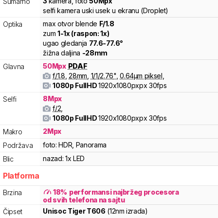
3
kamera
,
foto
50
Mpx
Sumarno
selfi kamera uski usek u ekranu (Droplet)
max otvor blende
F/
1.8
Optika
zum
1
-
1
x (raspon:
1
x)
ugao gledanja
77.6
-
77.6
°
žižna daljina
-
28
mm
50
Mpx
PDAF
Glavna
f/
1.8
,
28
mm
,
1/
1/2.76
"
,
0.64
µm piksel
,
1080p FullHD
1920x1080pxpx
30fps
8
Mpx
Selfi
f/
2
,
1080p FullHD
1920x1080pxpx
30fps
2
Mpx
Makro
foto:
HDR, Panorama
Podržava
nazad:
1x LED
Blic
Platforma
18
%
performansi najbržeg procesora
Brzina
od svih telefona na sajtu
Unisoc
Tiger
T606
(12nm izrada)
Čipset