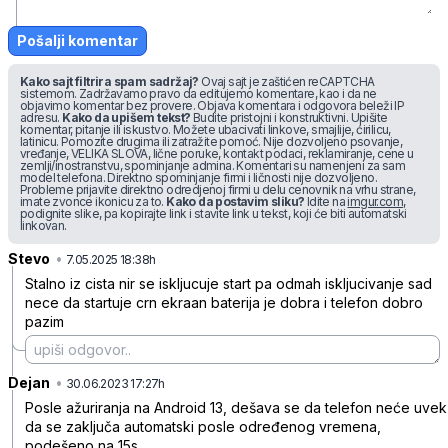
Pošalji komentar
Kako sajt filtrira spam sadržaj?
Ovaj sajt je zaštićen reCAPTCHA
sistemom. Zadržavamo pravo da editujemo komentare, kao i da ne
objavimo komentar bez provere. Objava komentara i odgovora beleži IP
adresu.
Kako da upišem tekst?
Budite pristojni i konstruktivni. Upišite
komentar, pitanje ili iskustvo. Možete ubacivati linkove, smajlije, ćirilicu,
latinicu. Pomozite drugima ili zatražite pomoć. Nije dozvoljeno psovanje,
vređanje, VELIKA SLOVA, lične poruke, kontakt podaci, reklamiranje, cene u
zemlji/inostranstvu, spominjanje admina. Komentari su namenjeni za sam
model telefona. Direktno spominjanje firmi i ličnosti nije dozvoljeno.
Probleme prijavite direktno odredjenoj firmi u delu cenovnik na vrhu strane,
imate zvonce ikonicu za to.
Kako da postavim sliku?
Idite na
imgur.com
,
podignite slike, pa kopirajte link i stavite link u tekst, koji će biti automatski
linkovan.
Stevo
•
5blpfm2yrc9g45b
7.05.2025 18:38h
Stalno iz cista nir se iskljucuje start pa odmah iskljucivanje sad
nece da startuje crn ekraan baterija je dobra i telefon dobro
pazim
Dejan
•
j1351gmyf5kxbyz
30.06.2023 17:27h
Posle ažuriranja na Android 13, dešava se da telefon neće uvek
da se zaključa automatski posle određenog vremena,
podešeno na 15s.