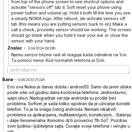
from top of the phone screen to see shortcut options and
activate "sensors off" tab
4. Soft reset your phone using
power button and volume up. Hold it both till the time you see
a steady NOKIA logo. After reboot, de-activate sensors off
tab (this means you are putting sensors back to on)
Make a
call a check, proximity sensor should be working. The screen
should go blank when you hold it near your ear or close the
sensor with your hand.
Znalac
•
5.04.2024 09:28h
n9hm60f0k75t3zw
Njemu senzor blizine radi ali reaguje kada odmakne na 1cm.
Tu pomoci nema. Kod normalnih telefona je 5cm.
Bane
•
j5f2mtpkhd3lp99
9.06.2023 21:32h
Evo ova Nokia je danas dobila i android13. Samo da javim utiske
posle više od godinu dana korišćenja telefona. Jednostavno,
sjajni utisci. Nadogradnje verzije androida su prošle bez
problema. Softver je sada toliko ispoliran da je uživanje koristiti
telefon. To je ta snaga čistog androida. Nemam nikakvih
problema sa aplikacijama, multitaskingom, konekcijom.... Baterija
i dalje fenomenalna. Komotno drži prosečno 11h SoT. Pozdrav
svim ljudima i ljubiteljima sajta. Čuvajte svoje telefone i verujte u
njih