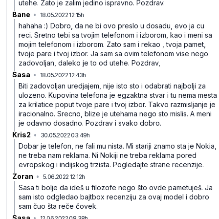
utehe. Zato je zalim jedino ispravno. Pozdrav.
Bane
•
18.05.2022 12:15h
qt3904g7jdgtvfg9h11s
hahaha :) Dobro, da ne bi ovo preslo u dosadu, evo ja cu
reci. Sretno tebi sa tvojim telefonom i izborom, kao i meni sa
mojim telefonom i izborom. Zato sam i rekao , tvoja pamet,
tvoje pare i tvoj izbor. Ja sam sa ovim telefonom vise nego
zadovoljan, daleko je to od utehe. Pozdrav,
Sasa
•
18.05.2022 12:43h
04jm6rb42w300lnyd4vq
Biti zadovoljan uredjajem, nije isto sto i odabrati najbolji za
ulozeno. Kupovina telefona je egzaktna stvar i tu nema mesta
za krilatice poput tvoje pare i tvoj izbor. Takvo razmisljanje je
iracionalno. Srecno, blize je utehama nego sto mislis. A meni
je odavno dosadno. Pozdrav i svako dobro.
Kris2
•
30.05.2022 03:49h
wst5ghc5p11g8pp5ypr0
Dobar je telefon, ne fali mu nista. Mi stariji znamo sta je Nokia,
ne treba nam reklama. Ni Nokiji ne treba reklama pored
evropskog i indijskog trzista. Pogledajte strane recenzije.
Zoran
•
5.06.2022 12:12h
6vnpk92q38kvj8jlpn2k
Sasa ti bolje da ideš u filozofe nego što ovde pametuješ. Ja
sam isto odgledao bajtbox recenziju za ovaj model i dobro
sam čuo šta reče čovek.
Sasa
•
12.06.2022 08:38h
3blktq6cdp0xf552dg2z