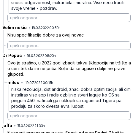
snosis odgovornost, makar bila i moralna.
Vise necu traciti
svoje vreme - pozdrav.
Volim nokiu
•
bzqwxbmsz7vg01x6mdg4
18.03.2022 00:50h
Nisu specifikacije dobre za ovaj novac
Dr Popac
•
6hzh96895l22bj31mhhg
16.03.2022 08:20h
Ovo je strašno, u 2022.god izbaciti takvu šklopociju na tržište a
o ceni tek da se ne priča. Bolje da se ugase i dalje ne prave
gluposti.
milos
•
19.07.2022 00:15h
m2r8btfnd61mph6fnl9s
niska rezolucija, cist android, znaci dobra optimizacija. ali cim
instaliras vise app i radis ozbiljnie stvari laguje ko CS sa
pingom 450. nafircali ga i uklopili sa ragom od Tigera pa
prodaju za skoro dvesta evra. ludost.
jaffa
•
m20dky8bcwpxx4bkqllw
15.03.2022 21:33h
Najsporiji procesor na trzistu. Sporiji od mog Redmi 7 koji je