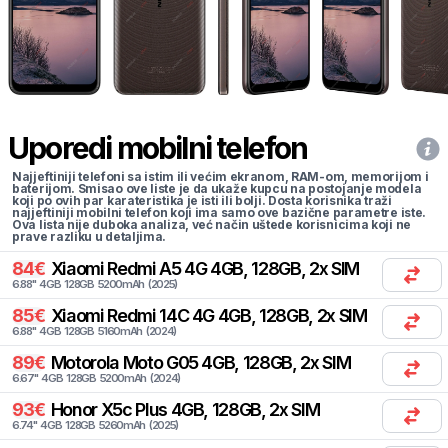
Uporedi mobilni telefon
Najjeftiniji telefoni sa istim ili većim ekranom, RAM-om, memorijom i
baterijom. Smisao ove liste je da ukaže kupcu na postojanje modela
koji po ovih par karateristika je isti ili bolji. Dosta korisnika traži
najjeftiniji mobilni telefon koji ima samo ove bazične parametre iste.
Ova lista nije duboka analiza, već način uštede korisnicima koji ne
prave razliku u detaljima.
84
€
Xiaomi
Redmi A5 4G 4GB, 128GB, 2x SIM
6.88
"
4
GB
128
GB
5200
mAh
(
2025
)
85
€
Xiaomi
Redmi 14C 4G 4GB, 128GB, 2x SIM
6.88
"
4
GB
128
GB
5160
mAh
(
2024
)
89
€
Motorola
Moto G05 4GB, 128GB, 2x SIM
6.67
"
4
GB
128
GB
5200
mAh
(
2024
)
93
€
Honor
X5c Plus 4GB, 128GB, 2x SIM
6.74
"
4
GB
128
GB
5260
mAh
(
2025
)