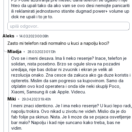
hteo da upali tako da ako vam se ovo desi nemojte panicariti
ili reklamirati jednostavno stisnite dugmad power+ volume up
dok ne upali i to je to.
Aleks
•
mgspfghyd593kml
14.03.2023 00:08h
Zasto mi telefon radi normalno u kuci a napolju koci?
Mladja
•
28.03.2023 01:13h
yyp5jzmwsb44wsz
Ovo se i meni desava. Ima li neko resenje? Inace, telefon je
solidan, nista posebno. Brzo se ogule slova na pozadini
uredjaja, nije bas dobar ni zvucnik i ekran je velik ali
rezolucija onako. Zna cesce da zakuca ako ga duze koristis i
opteretis. Mislim da sam pogresio sa kupovinom. Samo da
otplatim ovo kod operatera i onda ide neki skuplji Poco,
Xiaomi, Samsung ili cak Apple. Videcu.
Miki
•
29.04.2023 19:40h
qn60d37m9rp0fdk
I meni znaci identicno. Je l ima neko resenje? U kuci lepo radi,
napolju trokira. Ovo nikad u zivotu ne videh. Mislio da je do
fab folije pa skinuo. Nista. Je li moze da se pojaca osvetljenje
bar malo? Napolju i kad nije suncano kako treba, bas ne
vidim.