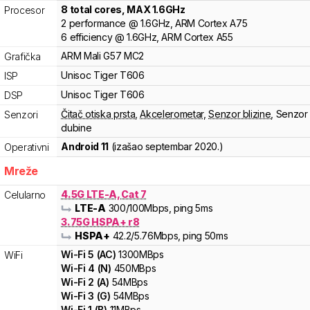
8
total cores
, MAX
1.6
GHz
Procesor
2
performance
@
1.6
GHz,
ARM
Cortex
A75
6
efficiency
@
1.6
GHz,
ARM
Cortex
A55
ARM
Mali
G57 MC2
Grafička
Unisoc
Tiger
T606
ISP
Unisoc
Tiger
T606
DSP
Čitač otiska prsta
,
Akcelerometar
,
Senzor blizine
,
Senzor
Senzori
dubine
Android 11
(izašao
septembar 2020.
)
Operativni
Mreže
4.5G LTE-A, Cat 7
Celularno
LTE-A
300
/100
Mbps
, ping 5ms
3.75G HSPA+ r8
HSPA+
42.2
/5.76
Mbps
, ping 50ms
Wi-Fi
5
(
AC
)
1300
MBps
WiFi
Wi-Fi
4
(
N
)
450
MBps
Wi-Fi
2
(
A
)
54
MBps
Wi-Fi
3
(
G
)
54
MBps
Wi-Fi
1
(
B
)
11
MBps