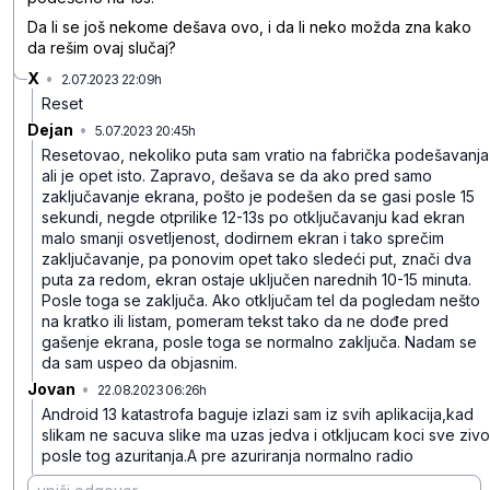
Da li se još nekome dešava ovo, i da li neko možda zna kako
da rešim ovaj slučaj?
X
•
2.07.2023 22:09h
1fjdh388sgzbzmq
Reset
Dejan
•
5.07.2023 20:45h
y52zqp1ds54x9bh
Resetovao, nekoliko puta sam vratio na fabrička podešavanja
ali je opet isto.
Zapravo, dešava se da ako pred samo
zaključavanje ekrana, pošto je podešen da se gasi posle 15
sekundi, negde otprilike 12-13s po otključavanju kad ekran
malo smanji osvetljenost, dodirnem ekran i tako sprečim
zaključavanje, pa ponovim opet tako sledeći put, znači dva
puta za redom, ekran ostaje uključen narednih 10-15 minuta.
Posle toga se zaključa.
Ako otključam tel da pogledam nešto
na kratko ili listam, pomeram tekst tako da ne dođe pred
gašenje ekrana, posle toga se normalno zaključa.
Nadam se
da sam uspeo da objasnim.
Jovan
•
22.08.2023 06:26h
z3lpbkm8zfh3xb9
Android 13 katastrofa baguje izlazi sam iz svih aplikacija,kad
slikam ne sacuva slike ma uzas jedva i otkljucam koci sve zivo
posle tog azuritanja.A pre azuriranja normalno radio