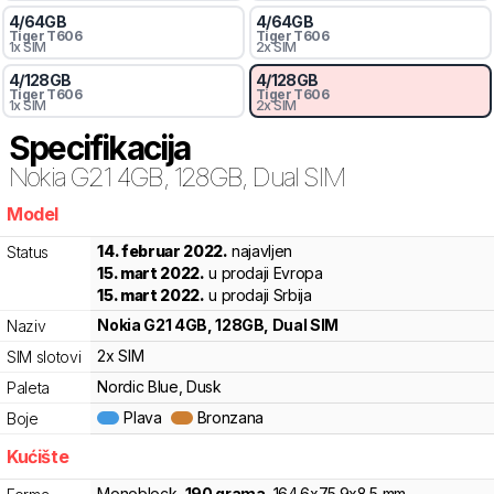
4
/
64
GB
4
/
64
GB
Tiger
T606
Tiger
T606
1x SIM
2x SIM
4
/
128
GB
4
/
128
GB
Tiger
T606
Tiger
T606
1x SIM
2x SIM
Specifikacija
Nokia
G21 4GB, 128GB, Dual SIM
Model
g8vfc
14. februar 2022.
najavljen
Status
15. mart 2022.
u prodaji Evropa
15. mart 2022.
u prodaji Srbija
Nokia
G21 4GB, 128GB, Dual SIM
Naziv
2x SIM
SIM slotovi
Nordic Blue, Dusk
Paleta
Plava
Bronzana
Boje
Kućište
Monoblock
,
190
grama
,
164.6
x
75.9
x
8.5
mm