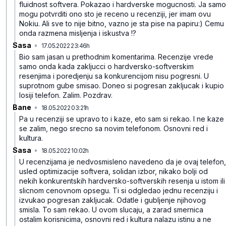
fluidnost softvera. Pokazao i hardverske mogucnosti. Ja samo
mogu potvrditi ono sto je receno u recenziji, jer imam ovu
Nokiu. Ali sve to nije bitno, vazno je sta pise na papiru:) Cemu
onda razmena misljenja i iskustva !?
Sasa
•
17.05.2022 23:46h
yh72gx8kwt5qlqz5ypjv
Bio sam jasan u prethodnim komentarima. Recenzije vrede
samo onda kada zakljucci o hardversko-softverskim
resenjima i poredjenju sa konkurencijom nisu pogresni. U
suprotnom gube smisao. Doneo si pogresan zakljucak i kupio
losiji telefon. Zalim.
Pozdrav.
Bane
•
18.05.2022 03:21h
tx18j8fqvhsb4j1zwrmn
Pa u recenziji se upravo to i kaze, eto sam si rekao. I ne kaze
se zalim, nego srecno sa novim telefonom. Osnovni red i
kultura.
Sasa
•
18.05.2022 10:02h
gd4tvnzxy2dlt2x7fs7t
U recenzijama je nedvosmisleno navedeno da je ovaj telefon,
usled optimizacije softvera, solidan izbor, nikako bolji od
nekih konkurentskih hardversko-softverskih resenja u istom ili
slicnom cenovnom opsegu. Ti si odgledao jednu recenziju i
izvukao pogresan zakljucak. Odatle i gubljenje njihovog
smisla. To sam rekao. U ovom slucaju, a zarad smernica
ostalim korisnicima, osnovni red i kultura nalazu istinu a ne