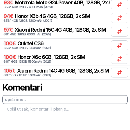
93
€
Motorola
Moto G24 Power 4GB, 128GB, 2x SIM
6.56
"
4
GB
128
GB
6000
mAh
(
2024
)
94
€
Honor
X6b 4G 4GB, 128GB, 2x SIM
6.56
"
4
GB
128
GB
5200
mAh
(
2024
)
97
€
Xiaomi
Redmi 15C 4G 4GB, 128GB, 2x SIM
6.9
"
4
GB
128
GB
6000
mAh
(
2025
)
100
€
Oukitel
C36
6.56
"
4
GB
128
GB
5150
mAh
(
2023
)
100
€
Honor
X6c 6GB, 128GB, 2x SIM
6.61
"
6
GB
128
GB
5300
mAh
(
2025
)
105
€
Xiaomi
Redmi 14C 4G 6GB, 128GB, 2x SIM
6.88
"
6
GB
128
GB
5160
mAh
(
2024
)
Komentari