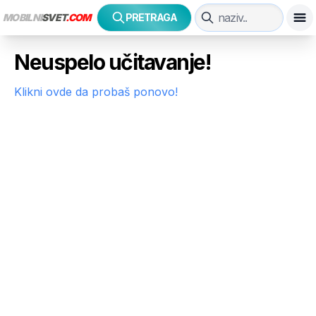
MOBILNI
SVET
.COM
PRETRAGA
Neuspelo učitavanje!
Klikni ovde da probaš ponovo!