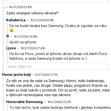
...
•
dsgc88brry947nd
14.07.2026 22:51h
Zasto smanjise velicinu ekrana?!
Kaluđerica
•
15.07.2026 06:19h
vh58kncl4bbrgxs
Da ne bude taraba kao Samsung. Ovako je zgodan za ruku.
😉
ff
•
16.07.2026 13:29h
l8c9vbdjdyjhc65
da liči na iphone
Ljusa
•
18.07.2026 07:43h
gtng5mnp9cn46l4
Da lici na Poco, posto je Iphone ukrao dizajn od starih Poco
telefona, a sada Samsung krade od Iphone-a ;)
Honor jeste bolji
•
3hc55g8sdcgb29v
12.07.2026 17:17h
Za njih se zna da rade za Samsung i Honor, malo balansiraju,
hvale cas jedne, cas druge. Ostale pljuju, pogotovo Xiaomi sa
kojim su imali sukob u proslosti. Oni su profi, rade za pare, nista
u njihovim recenzijama vise nije iskreno.
Honorable Samsung
•
16.07.2026 13:27h
9pzkhk9mdrrx02t
To nije tačno, ljudi zaista testiraju telefone i gledaju kompletnu