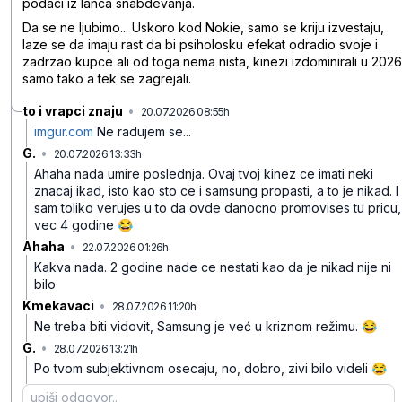
podaci iz lanca snabdevanja.
Da se ne ljubimo... Uskoro kod Nokie, samo se kriju izvestaju,
laze se da imaju rast da bi psiholosku efekat odradio svoje i
zadrzao kupce ali od toga nema nista, kinezi izdominirali u 2026
samo tako a tek se zagrejali.
to i vrapci znaju
•
20.07.2026 08:55h
j9thsnlrclrpfw7
imgur.com
Ne radujem se...
G.
•
20.07.2026 13:33h
yxd8mzfk1h2lfq4
Ahaha nada umire poslednja. Ovaj tvoj kinez ce imati neki
znacaj ikad, isto kao sto ce i samsung propasti, a to je nikad. I
sam toliko verujes u to da ovde danocno promovises tu pricu,
vec 4 godine 😂
Ahaha
•
22.07.2026 01:26h
qg5fp96sp3pfn08
Kakva nada. 2 godine nade ce nestati kao da je nikad nije ni
bilo
Kmekavaci
•
28.07.2026 11:20h
dqwtxsyyztkfnyt
Ne treba biti vidovit, Samsung je već u kriznom režimu. 😂
G.
•
28.07.2026 13:21h
mxgg5v7wctpbmsp
Po tvom subjektivnom osecaju, no, dobro, zivi bilo videli 😂