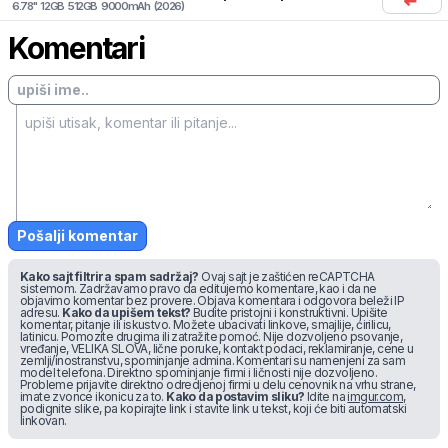
6.78
"
12
GB
512
GB
9000
mAh
(
2026
)
Komentari
Pošalji komentar
Kako sajt filtrira spam sadržaj?
Ovaj sajt je zaštićen reCAPTCHA
sistemom. Zadržavamo pravo da editujemo komentare, kao i da ne
objavimo komentar bez provere. Objava komentara i odgovora beleži IP
adresu.
Kako da upišem tekst?
Budite pristojni i konstruktivni. Upišite
komentar, pitanje ili iskustvo. Možete ubacivati linkove, smajlije, ćirilicu,
latinicu. Pomozite drugima ili zatražite pomoć. Nije dozvoljeno psovanje,
vređanje, VELIKA SLOVA, lične poruke, kontakt podaci, reklamiranje, cene u
zemlji/inostranstvu, spominjanje admina. Komentari su namenjeni za sam
model telefona. Direktno spominjanje firmi i ličnosti nije dozvoljeno.
Probleme prijavite direktno odredjenoj firmi u delu cenovnik na vrhu strane,
imate zvonce ikonicu za to.
Kako da postavim sliku?
Idite na
imgur.com
,
podignite slike, pa kopirajte link i stavite link u tekst, koji će biti automatski
linkovan.