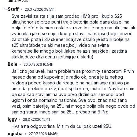
ultra. Hvala
Steff
•
26.07.2026 08:51h
vk3qd7dfg6zzvj5
Sve zavisi za sta si ja sam prodao HM8 pro i kupio S25
ultru,honor se brze puni i traje baterija pola dana duze,ima
bolju telefoto kameru ostale su sve losije nego na ultri,ima jak
zvucnik a jako se cuje i kad ga stavis na najtise,bolji senzori
za otisak prsta i 3D skener lica,sve ostalo je isto ili bolje na
s25 ultra(abdejt s aki mesec,bolji video na svima
kamera,selfie mnogo bolji,lakse nalazis maskice i zastitna
stakla,duze drzi cenu i jeftiniji je u startu)
Bole
•
26.07.2026 10:54h
s4t1thpqlzbh52c
Ja licno jos uvek imam problem sa proximity senzorom. Prvih
mesec dana od kupovine je radio ok, onda je iz nekog
razloga poceo kasno da reaguje na naslanjanje na uvo pa
ume da prekine poziv, upali spikerfon, mute itd. Navikao sam
pa sad kad stavljam na uvo prvo drzim par sekundi pod
uglom i onda normalno naslonim. Sve ovo iznad napisano
vazi, osim baterije, na 25U mi mnogo bolja bila nego ovde od
samog starta. Inace sam sa 25U presao na 8 Pro.
Iggy
•
26.07.2026 15:41h
6tv7pn0vcmf9z1x
Hvala na odgovorima. Mislim da ću ipak uzeti 25U.
ogisha
•
27.07.2026 14:46h
lss7g8tlxvsb6g3