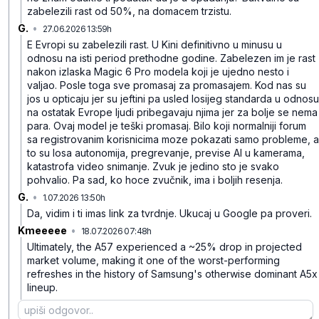
zabelezili rast od 50%, na domacem trzistu.
G.
•
27.06.2026 13:59h
tdh2t836gztj8jr
E Evropi su zabelezili rast. U Kini definitivno u minusu u
odnosu na isti period prethodne godine. Zabelezen im je rast
nakon izlaska Magic 6 Pro modela koji je ujedno nesto i
valjao. Posle toga sve promasaj za promasajem. Kod nas su
jos u opticaju jer su jeftini pa usled losijeg standarda u odnosu
na ostatak Evrope ljudi pribegavaju njima jer za bolje se nema
para. Ovaj model je teški promasaj. Bilo koji normalniji forum
sa registrovanim korisnicima moze pokazati samo probleme, a
to su losa autonomija, pregrevanje, previse AI u kamerama,
katastrofa video snimanje. Zvuk je jedino sto je svako
pohvalio. Pa sad, ko hoce zvučnik, ima i boljih resenja.
G.
•
1.07.2026 13:50h
4bx2ybfd50g76mg
Da, vidim i ti imas link za tvrdnje. Ukucaj u Google pa proveri.
Kmeeeee
•
18.07.2026 07:48h
tznlk2ghy4059n0
Ultimately, the A57 experienced a ~25% drop in projected
market volume, making it one of the worst-performing
refreshes in the history of Samsung's otherwise dominant A5x
lineup.