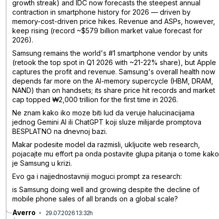
growth streak) and IDC now forecasts the steepest annual
contraction in smartphone history for 2026 — driven by
memory-cost-driven price hikes. Revenue and ASPs, however,
keep rising (record ~$579 billion market value forecast for
2026).
Samsung remains the world's #1 smartphone vendor by units
(retook the top spot in Q1 2026 with ~21-22% share), but Apple
captures the profit and revenue. Samsung's overall health now
depends far more on the AI-memory supercycle (HBM, DRAM,
NAND) than on handsets; its share price hit records and market
cap topped ₩2,000 trillion for the first time in 2026.
Ne znam kako iko moze biti lud da veruje halucinacijama
jednog Gemini AI ili ChatGPT koji sluze milijarde promptova
BESPLATNO na dnevnoj bazi.
Makar podesite model da razmisli, ukljucite web research,
pojacajte mu effort pa onda postavite glupa pitanja o tome kako
je Samsung u krizi.
Evo ga i najjednostavniji moguci prompt za research:
is Samsung doing well and growing despite the decline of
mobile phone sales of all brands on a global scale?
Averro
•
29.07.2026 13:32h
2ghtt2f55knwkcm