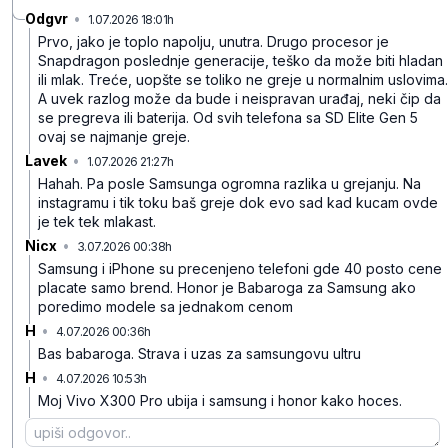
Odgvr
•
1.07.2026 18:01h
g66jzcvw31ckz7w
Prvo, jako je toplo napolju, unutra.
Drugo procesor je
Snapdragon poslednje generacije, teško da može biti hladan
ili mlak.
Treće, uopšte se toliko ne greje u normalnim uslovima.
A uvek razlog može da bude i neispravan urađaj, neki čip da
se pregreva ili baterija.
Od svih telefona sa SD Elite Gen 5
ovaj se najmanje greje.
Lavek
•
1.07.2026 21:27h
yjkwsz5zymmh88d
Hahah. Pa posle Samsunga ogromna razlika u grejanju. Na
instagramu i tik toku baš greje dok evo sad kad kucam ovde
je tek tek mlakast.
Nicx
•
3.07.2026 00:38h
7jtfzl3r1m2635v
Samsung i iPhone su precenjeno telefoni gde 40 posto cene
placate samo brend. Honor je Babaroga za Samsung ako
poredimo modele sa jednakom cenom
H
•
4.07.2026 00:36h
r1tvdk1mqjrq12x
Bas babaroga. Strava i uzas za samsungovu ultru
H
•
4.07.2026 10:53h
bc43dbqhwx8cy2y
Moj Vivo X300 Pro ubija i samsung i honor kako hoces.