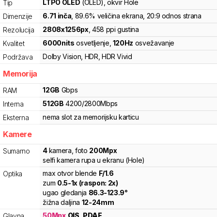
LTPO OLED
(OLED)
, okvir Hole
Tip
6.71
inča
, 89.6% veličina ekrana
, 20:9 odnos strana
Dimenzije
2808
x
1256
px
,
458
ppi gustina
Rezolucija
6000
nits
osvetljenje
,
120
Hz
osvežavanje
Kvalitet
Dolby Vision
,
HDR
,
HDR Vivid
Podržava
Memorija
12
GB
Gbps
RAM
512
GB
4200
/
2800
Mbps
Interna
nema slot za memorijsku karticu
Eksterna
Kamere
4
kamera
,
foto
200
Mpx
Sumarno
selfi kamera rupa u ekranu (Hole)
max otvor blende
F/
1.6
Optika
zum
0.5
-
1
x (raspon:
2
x)
ugao gledanja
86.3
-
123.9
°
žižna daljina
12
-
24
mm
50
Mpx
OIS
,
PDAF
Glavna