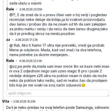
sada ulazu u xiaomi
Rale
•
3.08.2026 23:05h
ghljdhkrf1kgmmj
@!?, E da znaš da si u pravu čitao sam o toj seriji i pogledao
recenzije neke deluje da kidaju,ja bi svakom proizvodjaču
dao šansu i probao što da ne,nisam od tih da sam zalepljen
za jednu marku i seriju i da neću da dam šansu drugima,tako
da ti je predlog skroz na mestu.pozdrav
zz
•
4.08.2026 17:23h
lslh2dft8rrgnw7
@ Rali, Ako ti Xaimo 17 ultra nije preveliki, vredi ga probati.
Mene je oduševio. Mada, kad već imaš i ta dva telefona,
nema potrebe za skorim menjanjem...
Rale
•
4.08.2026 22:24h
gpgpdkvjy0nm44d
@zz,pa jeste da,mada sam imao sreće što se kaze nebi imao
ni ova 2 odjednom nego sam uzeo magic 8 pro i posle 2
nedelje dobijem s26 ultra na poklon nisam ni slutio da može
neko da pokloni tako nešto, sad mi realno žao da prodajem
bilo koji jer me svaki na svoj način odusevio😔
Vita
•
c4b3lr71rjw2xly
2.08.2026 10:29h
Da li je neko prešao na ovaj telefon posle Samsunga, odnosno