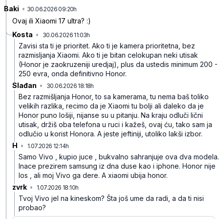
Baki
•
2k8prqy1x0g9mvp
30.06.2026 09:20h
Ovaj ili Xiaomi 17 ultra? :)
Kosta
•
30.06.2026 11:03h
0xhvpw7dvc4qnzn
Zavisi sta ti je prioritet. Ako ti je kamera prioritetna, bez
razmisljanja Xiaomi. Ako ti je bitan celokupan neki utisak
(Honor je zaokruzeniji uredjaj), plus da ustedis minimum 200 -
250 evra, onda definitivno Honor.
Slađan
•
30.06.2026 18:18h
tsfrn30j9rc2g9k
Bez razmišljanja Honor, to sa kamerama, tu nema baš toliko
velikih razlika, recimo da je Xiaomi tu bolji ali daleko da je
Honor puno lošiji, nijanse su u pitanju.
Na kraju odluči lični
utisak, držiš oba telefona u ruci i kažeš, ovaj ću, tako sam ja
odlučio u korist Honora.
A jeste jeftiniji, utoliko lakši izbor.
H
•
1.07.2026 12:14h
crzcrbwzj47ld87
Samo Vivo , kupio juce , bukvalno sahranjuje ova dva modela.
Inace prezirem samsung iz dna duse kao i iphone. Honor nije
los , ali moj Vivo ga dere. A xiaomi ubija honor.
zvrk
•
1.07.2026 18:10h
vz9drr8k8nmghvk
Tvoj Vivo jel na kineskom? Šta još ume da radi, a da ti nisi
probao?