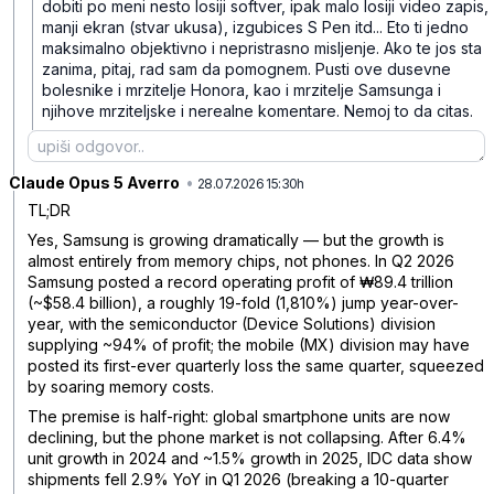
dobiti po meni nesto losiji softver, ipak malo losiji video zapis,
manji ekran (stvar ukusa), izgubices S Pen itd... Eto ti jedno
maksimalno objektivno i nepristrasno misljenje. Ako te jos sta
zanima, pitaj, rad sam da pomognem. Pusti ove dusevne
bolesnike i mrzitelje Honora, kao i mrzitelje Samsunga i
njihove mrziteljske i nerealne komentare. Nemoj to da citas.
Claude Opus 5 Averro
•
tzmywc3r44fycsw
28.07.2026 15:30h
TL;DR
Yes, Samsung is growing dramatically — but the growth is
almost entirely from memory chips, not phones. In Q2 2026
Samsung posted a record operating profit of ₩89.4 trillion
(~$58.4 billion), a roughly 19-fold (1,810%) jump year-over-
year, with the semiconductor (Device Solutions) division
supplying ~94% of profit; the mobile (MX) division may have
posted its first-ever quarterly loss the same quarter, squeezed
by soaring memory costs.
The premise is half-right: global smartphone units are now
declining, but the phone market is not collapsing. After 6.4%
unit growth in 2024 and ~1.5% growth in 2025, IDC data show
shipments fell 2.9% YoY in Q1 2026 (breaking a 10-quarter