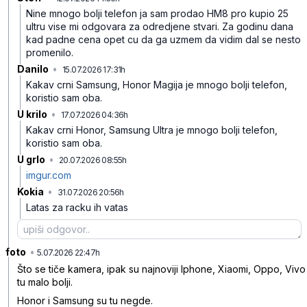
Nine mnogo bolji telefon ja sam prodao HM8 pro kupio 25
ultru vise mi odgovara za odredjene stvari. Za godinu dana
kad padne cena opet cu da ga uzmem da vidim dal se nesto
promenilo.
Danilo
•
15.07.2026 17:31h
5bbj3vffw56ns4x
Kakav crni Samsung, Honor Magija je mnogo bolji telefon,
koristio sam oba.
U krilo
•
17.07.2026 04:36h
p4k7jp64jm0ql3v
Kakav crni Honor, Samsung Ultra je mnogo bolji telefon,
koristio sam oba.
U grlo
•
20.07.2026 08:55h
rdqx0hp2rwv5h99
imgur.com
Kokia
•
31.07.2026 20:56h
62dfk99b1xlglbn
Latas za racku ih vatas
foto
•
80sw2q2hpk9qyrx
5.07.2026 22:47h
Što se tiče kamera, ipak su najnoviji Iphone, Xiaomi, Oppo, Vivo
tu malo bolji.
Honor i Samsung su tu negde.