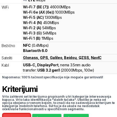
Wi-Fi
7
(
BE (7)
)
46000
MBps
WiFi
Wi-Fi
6e
(
AX (6e)
)
10000
MBps
Wi-Fi
5
(
AC
)
1300
MBps
Wi-Fi
4
(
N
)
450
MBps
Wi-Fi
2
(
A
)
54
MBps
Wi-Fi
3
(
G
)
54
MBps
Wi-Fi
1
(
B
)
11
MBps
NFC
(0.4Mbps)
Bežično
Bluetooth 6.0
Glonass
,
GPS
,
Galileo
,
Beidou
,
QZSS
,
NavIC
Sateliti
USB-C, DisplayPort
, nema 3.5mm audio
Kabl
transfer:
USB 3.2 gen1
(
20000Mbps,
100w
)
Napomena: 100% tačnost specifkacije nije moguće garantovati!
Kriterijumi
Vrlo zahtevni set kriterijuma grupisanih u tri kategorije interesovanja
kupaca. Vrlo laka identifikacija "slabih tačaka". Ukoliko je neka od
opcija obojena crvenom bojom, to znači da ne zadovoljava kriterijum te
kategorije mobilnih telefona. Svrha je da ukaže na nedostatak
očekivane funkcionalnosti u specifičnom segmentu.