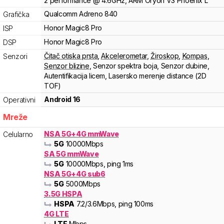
2
performance
@
4.6
GHz,
ARM
Oryon V3 Phoenix L
Qualcomm
Adreno
840
Grafička
Honor
Magic8 Pro
ISP
Honor
Magic8 Pro
DSP
Čitač otiska prsta
,
Akcelerometar
,
Žiroskop
,
Kompas
,
Senzori
Senzor blizine
,
Senzor spektra boja
,
Senzor dubine
,
Autentifikacija licem
,
Lasersko merenje distance (2D
TOF)
Android 16
Operativni
Mreže
NSA 5G+4G mmWave
Celularno
5G
10000
Mbps
SA 5G mmWave
5G
10000
Mbps
, ping 1ms
NSA 5G+4G sub6
5G
5000
Mbps
3.5G HSPA
HSPA
7.2
/3.6
Mbps
, ping 100ms
4G LTE
LTE
Mbps