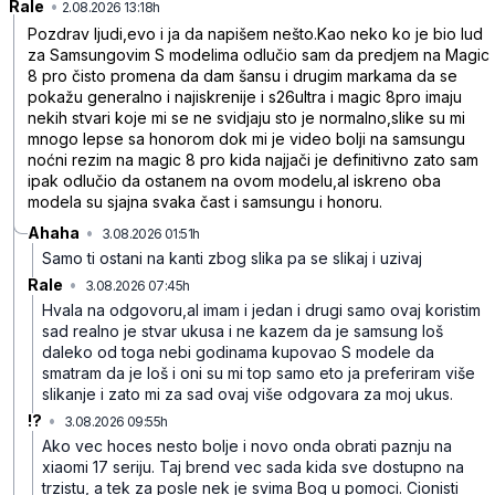
Rale
•
mr8y898p8sxsdvb
2.08.2026 13:18h
Pozdrav ljudi,evo i ja da napišem nešto.Kao neko ko je bio lud
za Samsungovim S modelima odlučio sam da predjem na Magic
8 pro čisto promena da dam šansu i drugim markama da se
pokažu generalno i najiskrenije i s26ultra i magic 8pro imaju
nekih stvari koje mi se ne svidjaju sto je normalno,slike su mi
mnogo lepse sa honorom dok mi je video bolji na samsungu
noćni rezim na magic 8 pro kida najjači je definitivno zato sam
ipak odlučio da ostanem na ovom modelu,al iskreno oba
modela su sjajna svaka čast i samsungu i honoru.
Ahaha
•
3.08.2026 01:51h
zvdspd9f39lwpkc
Samo ti ostani na kanti zbog slika pa se slikaj i uzivaj
Rale
•
3.08.2026 07:45h
cwtck8pbkj36xg1
Hvala na odgovoru,al imam i jedan i drugi samo ovaj koristim
sad realno je stvar ukusa i ne kazem da je samsung loš
daleko od toga nebi godinama kupovao S modele da
smatram da je loš i oni su mi top samo eto ja preferiram više
slikanje i zato mi za sad ovaj više odgovara za moj ukus.
!?
•
3.08.2026 09:55h
s4rsp3j8zn4nmdm
Ako vec hoces nesto bolje i novo onda obrati paznju na
xiaomi 17 seriju. Taj brend vec sada kida sve dostupno na
trzistu, a tek za posle nek je svima Bog u pomoci. Cionisti