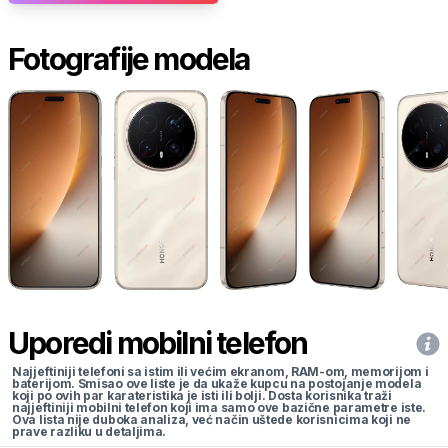
Fotografije modela
Uporedi mobilni telefon
Najjeftiniji telefoni sa istim ili većim ekranom, RAM-om, memorijom i
baterijom. Smisao ove liste je da ukaže kupcu na postojanje modela
koji po ovih par karateristika je isti ili bolji. Dosta korisnika traži
najjeftiniji mobilni telefon koji ima samo ove bazične parametre iste.
Ova lista nije duboka analiza, već način uštede korisnicima koji ne
prave razliku u detaljima.