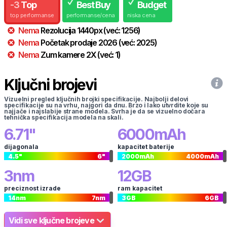
-
3
Top
Best Buy
Budget
top performanse
performanse/cena
niska cena
Nema
Rezolucija
1440
px
(već:
1256
)
Nema
Početak prodaje
2026
(već:
2025
)
Nema
Zum kamere
2
X
(već:
1
)
Ključni brojevi
Vizuelni pregled ključnih brojki specifikacije. Najbolji delovi
specifikacije su na vrhu, najgori da dnu. Brzo i lako utvrdite koje su
najjače i najslabije strane modela. Svrha je da se vizuelno dočara
tehnička specifikacija modela na skali.
6.71
"
6000
mAh
dijagonala
kapacitet baterije
4.5
"
6
"
2000
mAh
4000
mAh
3
nm
12
GB
preciznost izrade
ram kapacitet
14
nm
7
nm
3
GB
6
GB
Vidi sve ključne brojeve