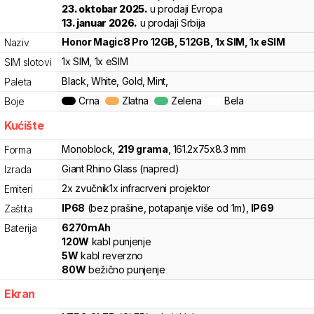
23. oktobar 2025.
u prodaji Evropa
13. januar 2026.
u prodaji Srbija
Honor
Magic8 Pro 12GB, 512GB, 1x SIM, 1x eSIM
Naziv
1x SIM
, 1x eSIM
SIM slotovi
Black, White, Gold, Mint,
Paleta
Crna
Zlatna
Zelena
Bela
Boje
Kućište
Monoblock
,
219
grama
,
161.2
x
75
x
8.3
mm
Forma
Giant Rhino Glass (napred)
Izrada
2x zvučnik
1x infracrveni projektor
Emiteri
IP68
(bez prašine, potapanje više od 1m)
,
IP69
Zaštita
6270
mAh
Baterija
120
W
kabl punjenje
5
W
kabl reverzno
80
W
bežično punjenje
Ekran