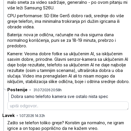
malo smeta za video sadržaje, generalno - po ovom pitanju mi
više leži Samsung S26U.
CPU performanse: SD Elite Gen5 dobro radi, srednje do više
greje telefon, ima minimalna trokiranja pri dužim igricama ili
obrade videa.
Baterija: nova je odlična, računajte na dva sigurna dana
normalnog korišćenja, puni se za 18-19 minuta, prebrzo i
predobro.
Kamere: Veoma dobre fotke sa uključenim AI, sa isključenim
sasvim dobre, prirodne. Glavni senzor-kamera sa uključenim AI
daje bolje rezultate, telefoto sa uključenim AI ne daje najbolje
rezultate (osim u tamnijim scenama), ultraširoka dobra u oba
slučaja. Video ima prenaglašen AI ali to nisam mogao da
isključim, stabilizacija slike odlična, boje i oštrina srednje dobro.
Postenije
•
31.07.2026 20:58h
s0s8wcjdyqmkxpl
Dobra samo telefoto kamera sve ostalo nista spec
Lavek
•
712wxwb1tljfq6h
1.07.2026 14:32h
Zašto se telefon toliko greje? Koristim ga normalno, ne igram
igrice a on topao poprilično da ne kažem vreo.