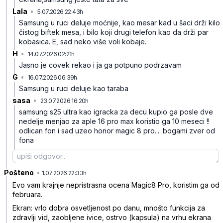
Lala
•
5.07.2026 22:43h
m93zy5tyz5t64gr
Samsung u ruci deluje moćnije, kao mesar kad u šaci drži kilo
čistog biftek mesa, i bilo koji drugi telefon kao da drži par
kobasica.
E, sad neko više voli kobaje.
H
•
14.07.2026 02:21h
1tgw1vs3j0rr2sm
Jasno je covek rekao i ja ga potpuno podrzavam
G
•
16.07.2026 06:39h
7yc9htk8c3qf4pm
Samsung u ruci deluje kao taraba
sasa
•
23.07.2026 16:20h
dwgqs5f50fczsj6
samsung s25 ultra kao igracka za decu kupio ga posle dve
nedelje menjao za aple 16 pro max koristio ga 10 meseci !!
odlican fon i sad uzeo honor magic 8 pro.... bogami zver od
fona
Pošteno
•
bcc349mx2g3vwlm
1.07.2026 22:33h
Evo vam krajnje nepristrasna ocena Magic8 Pro, koristim ga od
februara.
Ekran: vrlo dobra osvetljenost po danu, mnošto funkcija za
zdravlji vid, zaobljene ivice, ostrvo (kapsula) na vrhu ekrana