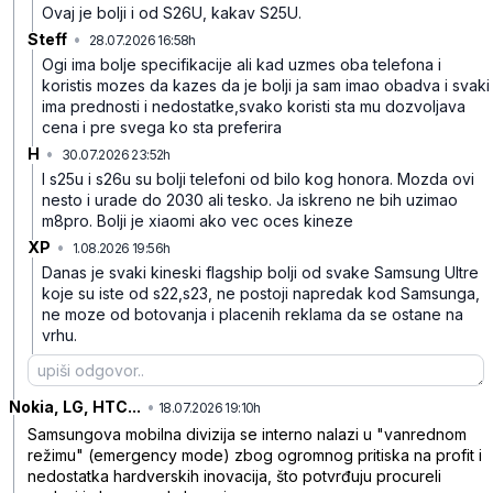
Ovaj je bolji i od S26U, kakav S25U.
Steff
•
28.07.2026 16:58h
x5ddh0vz846xdw5
Ogi ima bolje specifikacije ali kad uzmes oba telefona i
koristis mozes da kazes da je bolji ja sam imao obadva i svaki
ima prednosti i nedostatke,svako koristi sta mu dozvoljava
cena i pre svega ko sta preferira
H
•
30.07.2026 23:52h
dwsw57t077n7l7y
I s25u i s26u su bolji telefoni od bilo kog honora. Mozda ovi
nesto i urade do 2030 ali tesko. Ja iskreno ne bih uzimao
m8pro. Bolji je xiaomi ako vec oces kineze
XP
•
1.08.2026 19:56h
c8gqcjqkdn17gyh
Danas je svaki kineski flagship bolji od svake Samsung Ultre
koje su iste od s22,s23, ne postoji napredak kod Samsunga,
ne moze od botovanja i placenih reklama da se ostane na
vrhu.
Nokia, LG, HTC...
•
3wz9820sdfgzm2c
18.07.2026 19:10h
Samsungova mobilna divizija se interno nalazi u "vanrednom
režimu" (emergency mode) zbog ogromnog pritiska na profit i
nedostatka hardverskih inovacija, što potvrđuju procureli