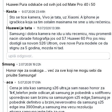
Huawei Pura odskače od svih još od Mate Pro 40 i 50
Kosta
•
9.07.2026 23:46h
9nf77kqfrw4z5jl
Sto se tice kamera, Vivo je tata, uz Xiaomi. A Iphone je
igračkica koja sa tim ostalim masinama ne sme u istu rečenicu.
Huawei je tata
•
11.07.2026 13:36h
2k86nqhqd6bq4d0
Samsung i dobra kamera ne idu u istu recenicu, nisu promenili
nacin obrade fotografija jos od S7. Huawei 60 Pro jos nisu
dostigli sa novom S26 Ultrom, ove nove Pura modele ce da
stignu za 5 godina, mozda ni tad.
Smsng
•
xbcbxcjp1djv4bd
2.07.2026 19:22h
Honor nije za svakoga ... već za sve koji ne mogu sebi da
priušte Samsunga!
aca
•
5.07.2026 17:09h
5czn5ykwcs9rywb
Cena je ista kao samsung s26 ultra,ja sam nasao honor za
1k€,telefon jeste odlican,ali samsung je pobednik u sotlftveru
uporedjivao sam brzinu sa samsungom s25 edge,Samsung je
pobednik definitvo u brzini,neverovatno da samsung s25
edge ima 3900mah,a samsung ima vecu rezoluciju
ekrana,samsung jeste tata za sve