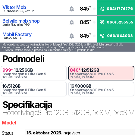
Viktor Mob
*
845
064
/
1774776
Dubrovačka 2A, Zemun
Belville mob shop
*
845
066
/
5255555
Jurija Gagarina 14G
Mobil Factory
*
845
066
/
044033
Sarajevska 54
Maloprodajne cene za novi mobilni
Honor
Magic8 Pro
12GB, 512GB, 1x SIM, 1x eSIM
u prodaji u Srbiji.
Cenovnici novih mobilnih se redovno ažuriraju. Nije moguće garantovati 100% tačnost.
L kolona - zelena tačka je potvrda da je model bio na lageru u poslednjih
48
h.
Podmodeli
999
*
12
/
256
GB
840
*
12
/
512
GB
Snapdragon 8
Elite Gen 5
Snapdragon 8
Elite Gen 5
1x SIM
, 1x eSIM
1x SIM
, 1x eSIM
16
/
512
GB
16
/
1000
GB
Snapdragon 8
Elite Gen 5
Snapdragon 8
Elite Gen 5
1x SIM
, 1x eSIM
1x SIM
, 1x eSIM
Specifikacija
Honor
Magic8 Pro 12GB, 512GB, 1x SIM, 1x eSIM
Model
vpb
15. oktobar 2025.
najavljen
Status