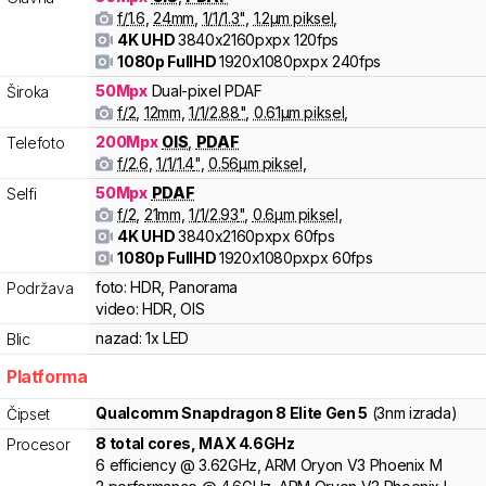
f/
1.6
,
24
mm
,
1/
1/1.3
"
,
1.2
µm piksel
,
4K UHD
3840x2160pxpx
120fps
1080p FullHD
1920x1080pxpx
240fps
50
Mpx
Dual-pixel PDAF
Široka
f/
2
,
12
mm
,
1/
1/2.88
"
,
0.61
µm piksel
,
200
Mpx
OIS
,
PDAF
Telefoto
f/
2.6
,
1/
1/1.4
"
,
0.56
µm piksel
,
50
Mpx
PDAF
Selfi
f/
2
,
21
mm
,
1/
1/2.93
"
,
0.6
µm piksel
,
4K UHD
3840x2160pxpx
60fps
1080p FullHD
1920x1080pxpx
60fps
foto:
HDR, Panorama
Podržava
video:
HDR, OIS
nazad:
1x LED
Blic
Platforma
Qualcomm
Snapdragon 8
Elite Gen 5
(3nm izrada)
Čipset
8
total cores
, MAX
4.6
GHz
Procesor
6
efficiency
@
3.62
GHz,
ARM
Oryon V3 Phoenix M