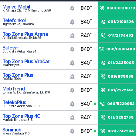
Marvel Mobil
*
840
060
/
3334078
K. Mihajla 21a, TC Millenijum, lok56
Telefonko1
*
840
061
/
2100526
Trgovačka 7a, Čukarica
Top Zona Plus Arena
*
840
011
/
2134452
Antifašističke borbe 19, lok.75
Bulevar
*
840
060
/
0998480
Bul. Kralja Aleksandra 24
Top Zona Plus Vračar
*
840
011
/
2435005
Makenzijeva 91
Top Zona Plus
*
840
069
/
688958
Požeška 150A
MobTrend
*
840
061
/
2222143
Lomina 5, T.C. Zeleni Venac lok. K10
TelekoPlus
*
840
060
/
5229952
Bul. Kralja Aleksandra 88-90
Top Zona Plus 4G
*
840
011
/
3282759
Maršala Birjuzova 3-5
Sonimob
*
840
061
/
2742294
Kneza Višeslava 140