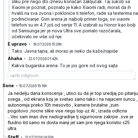
sliku pre nego što iznesu konačan zaključak.
Taj sukob sa
Xiaomi je poznat, poznato je kako Xiaomi radi, moraš da ih
hvališ na sva zvona i pokloniće ti telefon, rade sa testerima na
podmićivanje.
Gsm arena je najbolji primer toga, svi xiaomi
telefoni su im 4.7 još od serije 11.
A izabrali su Honor kao bolji
od Samsunga jer je nova Ultra sve pomalo razočarala,
očekivalo se više od nje.
E upravo
•
19.07.2026 15:29h
kzp5cbqnxnnypnc
Tako. Javna tajna, ali morao je neko da kaže/napiše
Ahaha
•
22.07.2026 01:42h
t1xvwfgxny9gtq0
Kakva bugarska arena. To je jos gore od ovog sajta
Sone
•
9vhrxhd00qp82tw
10.07.2026 15:19h
Ja nedelju dana koriscenja , utisci su da je top uredjaj po pitanju
svega , od ekrana koji je svetao samo tako i na najacem suncu ,
autonomija preko 10h mesovito , kamere brutalne ,zum
pogotovo ,nocne slike vise nego top uz AI , izrada odlicna
...Vec sam imao dve nadogradnje tj sigurnosne zakrpe ..sve je
fluidno itd samo mi dosta manji jel sam pre njega koristio s25
ultra
Steff
•
12.07.2026 14:50h
rp6nbl78x3z4jtm