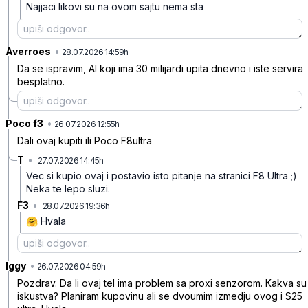
Najjaci likovi su na ovom sajtu nema sta
Averroes
•
62fxghv8d3h2pb0
28.07.2026 14:59h
Da se ispravim, AI koji ima 30 milijardi upita dnevno i iste servira
besplatno.
Poco f3
•
tdp2lw3mvl54vd1
26.07.2026 12:55h
Dali ovaj kupiti ili Poco F8ultra
T
•
27.07.2026 14:45h
g522y0z91z8wmkz
Vec si kupio ovaj i postavio isto pitanje na stranici F8 Ultra ;)
Neka te lepo sluzi.
F3
•
28.07.2026 19:36h
wqkb1h1f8866x31
🤗 Hvala
Iggy
•
br7115gr8l7f673
26.07.2026 04:59h
Pozdrav. Da li ovaj tel ima problem sa proxi senzorom. Kakva su
iskustva? Planiram kupovinu ali se dvoumim izmedju ovog i S25