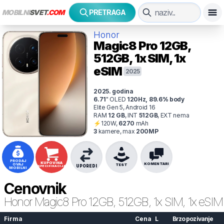
MOBILNI
SVET
.COM
PRETRAGA
Honor
Magic8 Pro
12GB,
512GB, 1x SIM, 1x
eSIM
2025
2025
. godina
6.71
"
OLED
120
Hz
,
89.6
% body
Elite Gen 5, Android 16
RAM
12
GB
,
INT
512
GB
,
EXT
nema
⚡
120
W,
6270
mAh
3
kamer
e
, max
200
MP
PRODAJ
KUPOVINA
KOMENTARI
OVAJ
TEST
UPOREDI
SPECIFIKACIJA
MOBILNI
Cenovnik
Honor
Magic8 Pro 12GB, 512GB, 1x SIM, 1x eSIM
Firma
Cena
L
Brzo pozivanje