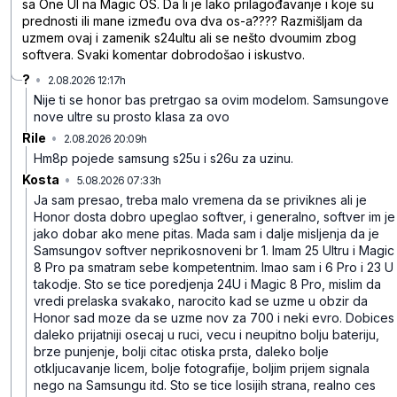
sa One UI na Magic OS. Da li je lako prilagođavanje i koje su
prednosti ili mane između ova dva os-a???? Razmišljam da
uzmem ovaj i zamenik s24ultu ali se nešto dvoumim zbog
softvera. Svaki komentar dobrodošao i iskustvo.
?
•
2.08.2026 12:17h
v0wz0xh1t2m9fv2
Nije ti se honor bas pretrgao sa ovim modelom. Samsungove
nove ultre su prosto klasa za ovo
Rile
•
2.08.2026 20:09h
12d6dgh0f71mz3c
Hm8p pojede samsung s25u i s26u za uzinu.
Kosta
•
5.08.2026 07:33h
ggjj8kx0ztlm0pc
Ja sam presao, treba malo vremena da se priviknes ali je
Honor dosta dobro upeglao softver, i generalno, softver im je
jako dobar ako mene pitas. Mada sam i dalje misljenja da je
Samsungov softver neprikosnoveni br 1. Imam 25 Ultru i Magic
8 Pro pa smatram sebe kompetentnim. Imao sam i 6 Pro i 23 U
takodje. Sto se tice poredjenja 24U i Magic 8 Pro, mislim da
vredi prelaska svakako, narocito kad se uzme u obzir da
Honor sad moze da se uzme nov za 700 i neki evro. Dobices
daleko prijatniji osecaj u ruci, vecu i neupitno bolju bateriju,
brze punjenje, bolji citac otiska prsta, daleko bolje
otkljucavanje licem, bolje fotografije, boljim prijem signala
nego na Samsungu itd. Sto se tice losijih strana, realno ces