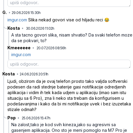
G.
•
yvpzksfmvlqpzss
29.06.2026 15:30h
imgur.com
Slika nekad govori vise od hiljadu reci 😂
Kosta
•
30.06.2026 11:02h
64z8ht4mqfyqz72
A sta tacno govori slika, nisam shvatio? Da svaki telefon moze
da se pokvari, to?
Kmeeeeee
•
20.07.2026 08:56h
g4b6kg1h0jx2hrj
imgur.com
Kosta
•
z93dpb53ptslv89
24.06.2026 20:51h
Ljudi, obzirom da je ovaj telefon prosto tako valjda softverski
podesen da radi stednje baterije gasi notifikacije odredjenih
aplikacija i vidim ih tek kada udjem u aplikaciju (imao sam istu
situaciju sa 6 Pro), zna li neko sta trebam da konfigurisem u
podešavanjima i kako da bi mi notifikacije uvek i bez izuzetaka
stizale odmah?
Pop
•
25.06.2026 15:47h
qdxl41jzgzn0dx1
Na zalost,tako je kod svih kineza,jako su agresivni sa
gasenjem aplikacija. Ono sto je meni pomoglo na M7 Pro je