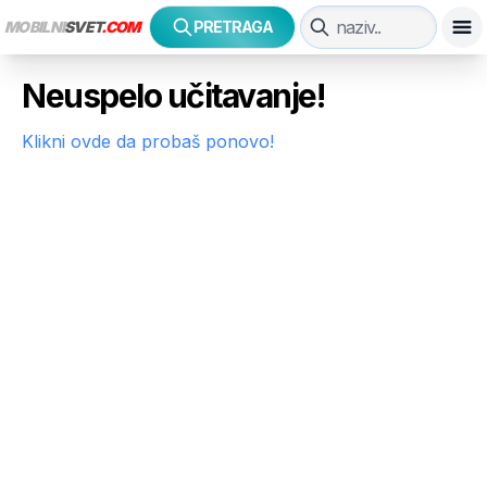
MOBILNI
SVET
.COM
PRETRAGA
Neuspelo učitavanje!
Klikni ovde da probaš ponovo!