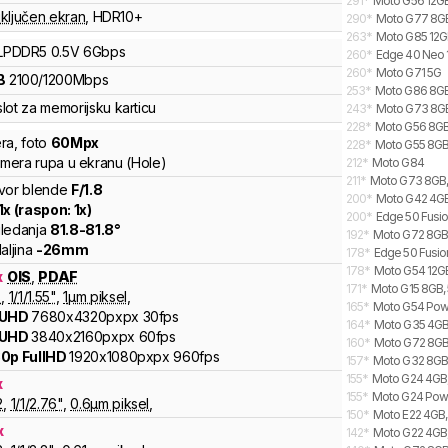
291
*
Moto G56 12GB
ključen ekran
,
HDR10+
290
*
Moto G77 8GB,
263
*
Moto G85 12GB
LPDDR5
0.5V
6
Gbps
260
*
Edge 40 Neo 
260
*
Moto G71 5G
B
2100
/
1200
Mbps
253
*
Moto G86 8GB
lot za memorijsku karticu
243
*
Moto G73 8GB
228
*
Moto G56 8GB,
ra
,
foto
60
Mpx
228
*
Moto G55 8GB,
kamera rupa u ekranu (Hole)
212
*
Moto G84
211
*
Moto G73 8GB,
vor blende
F/
1.8
200
*
Moto G42 4GB
1
x (raspon:
1
x)
200
*
Edge 50 Fusio
ledanja
81.8
-
81.8
°
192
*
Moto G72 8GB
aljina
-
26
mm
178
*
Edge 50 Fusio
178
*
Moto G54 12GB,
x
OIS
,
PDAF
171
*
Moto G15 8GB, 
8
,
1/
1/1.55
"
,
1
µm piksel
,
165
*
Moto G54 Powe
 UHD
7680x4320pxpx
30fps
164
*
Moto G35 4GB,
 UHD
3840x2160pxpx
60fps
160
*
Moto G72 8GB,
0p FullHD
1920x1080pxpx
960fps
157
*
Moto G32 8GB,
155
*
Moto G24 4GB,
x
155
*
Moto G24 Powe
2
,
1/
1/2.76
"
,
0.6
µm piksel
,
150
*
Moto E22 4GB
x
142
*
Moto G22 4GB,