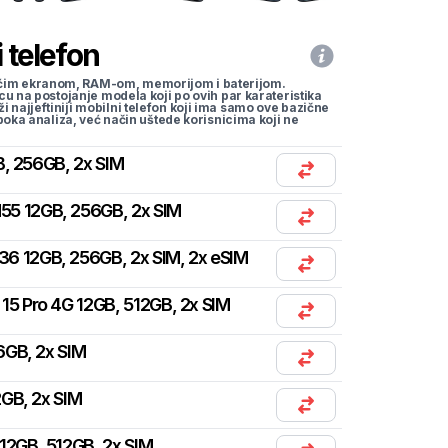
 telefon
li većim ekranom, RAM-om, memorijom i baterijom.
cu na postojanje modela koji po ovih par karateristika
traži najjeftiniji mobilni telefon koji ima samo ove bazične
uboka analiza, već način uštede korisnicima koji ne
B, 256GB, 2x SIM
55 12GB, 256GB, 2x SIM
36 12GB, 256GB, 2x SIM, 2x eSIM
15 Pro 4G 12GB, 512GB, 2x SIM
6GB, 2x SIM
2GB, 2x SIM
12GB, 512GB, 2x SIM