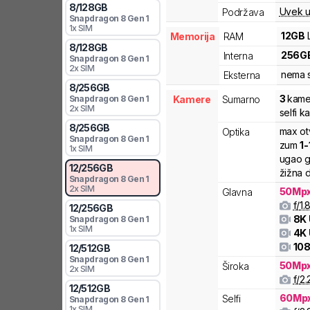
8
/
128
GB
Uvek u
Podržava
Snapdragon 8 Gen 1
1x SIM
12
GB
Memorija
RAM
8
/
128
GB
256
G
Interna
Snapdragon 8 Gen 1
2x SIM
nema s
Eksterna
8
/
256
GB
3
kame
Kamere
Sumarno
Snapdragon 8 Gen 1
2x SIM
selfi 
8
/
256
GB
max ot
Optika
Snapdragon 8 Gen 1
zum
1
-
1x SIM
ugao g
12
/
256
GB
žižna d
Snapdragon 8 Gen 1
2x SIM
50
Mp
Glavna
f/
1.
12
/
256
GB
8K
Snapdragon 8 Gen 1
1x SIM
4K
108
12
/
512
GB
Snapdragon 8 Gen 1
50
Mp
Široka
2x SIM
f/
2.
12
/
512
GB
60
Mp
Selfi
Snapdragon 8 Gen 1
1x SIM