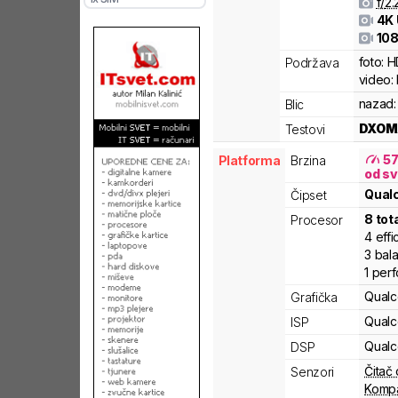
f/
2.
4K
108
foto:
H
Podržava
video:
nazad:
Blic
DXOM
Testovi
5
Platforma
Brzina
od sv
Qua
Čipset
8
tot
Procesor
4
effi
3
bal
1
per
Qual
Grafička
Qual
ISP
Qual
DSP
Čitač 
Senzori
Komp