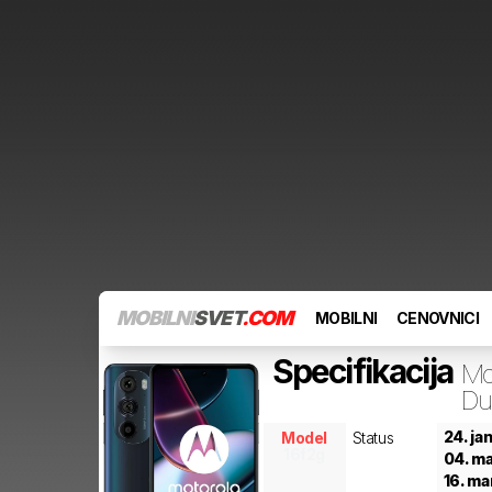
MOBILNI
SVET
.COM
MOBILNI
CENOVNICI
Specifikacija
Mo
Du
24. ja
Model
Status
16f2g
04. ma
16. ma