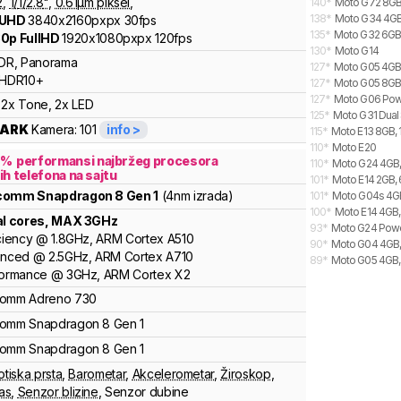
2
,
1/
1/2.8
"
,
0.61
µm piksel
,
140
*
Moto G72 8GB,
138
*
Moto G34 4GB,
 UHD
3840x2160pxpx
30fps
135
*
Moto G32 6GB,
0p FullHD
1920x1080pxpx
120fps
130
*
Moto G14
DR, Panorama
127
*
Moto G05 4GB,
HDR10+
127
*
Moto G05 8GB,
127
*
Moto G06 Powe
2x Tone, 2x LED
125
*
Moto G31 Dual
ARK
Kamera:
101
info >
115
*
Moto E13 8GB,
110
*
Moto E20
7
%
performansi najbržeg procesora
110
*
Moto G24 4GB,
ih telefona na sajtu
101
*
Moto E14 2GB, 
lcomm
Snapdragon 8 Gen 1
(4nm izrada)
101
*
Moto G04s 4GB
100
*
Moto E14 4GB,
al cores
, MAX
3
GHz
93
*
Moto G24 Powe
ciency
@
1.8
GHz,
ARM
Cortex
A510
90
*
Moto G04 4GB,
anced
@
2.5
GHz,
ARM
Cortex
A710
89
*
Moto G05 4GB, 
formance
@
3
GHz,
ARM
Cortex
X2
comm
Adreno
730
comm
Snapdragon 8
Gen 1
comm
Snapdragon 8
Gen 1
otiska prsta
,
Barometar
,
Akcelerometar
,
Žiroskop
,
as
,
Senzor blizine
,
Senzor dubine