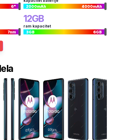
kapacitet baterije
6
"
2000
mAh
4000
mAh
12
GB
ram kapacitet
7
nm
3
GB
6
GB
dela