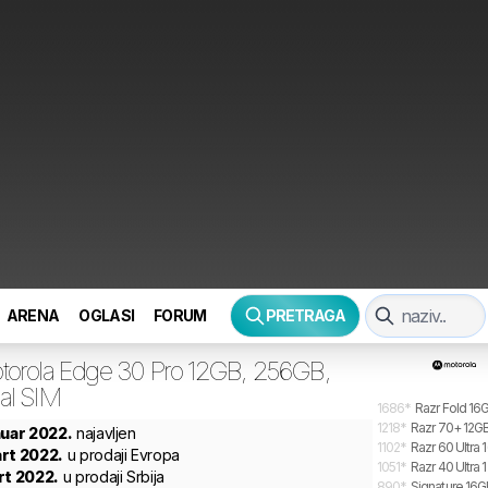
ARENA
OGLASI
FORUM
PRETRAGA
torola
Edge 30 Pro 12GB, 256GB,
al SIM
1686
*
Razr Fold 16G
1218
*
Razr 70+ 12GB
nuar 2022.
najavljen
1102
*
Razr 60 Ultra 
rt 2022.
u prodaji Evropa
1051
*
Razr 40 Ultra 
rt 2022.
u prodaji Srbija
890
*
Signature 16GB