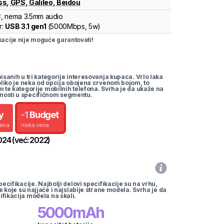
ss
,
GPS
,
Galileo
,
Beidou
C
, nema 3.5mm audio
r:
USB 3.1 gen1
(
5000Mbps,
5w
)
cije nije moguće garantovati!
pisanih u tri kategorije interesovanja kupaca. Vrlo laka
koliko je neka od opcija obojena crvenom bojom, to
m te kategorije mobilnih telefona. Svrha je da ukaže na
nosti u specifičnom segmentu.
y
-
1
Budget
cena
niska cena
024
(već:
2022
)
pecifikacije. Najbolji delovi specifikacije su na vrhu,
te koje su najjače i najslabije strane modela. Svrha je da
ifikacija modela na skali.
5000
mAh