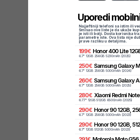
Uporedi mobilni
Najjeftiniji telefoni sa istim i
Smisao ove liste je da ukaže kup
je isti ili bolji. Dosta korisnika 
parametre iste. Ova lista nije d
prave razliku u detaljima.
199
€
Honor
400 Lite 12G
6.7
"
12
GB
256
GB
5230
mAh
(
2025
)
250
€
Samsung
Galaxy M
6.7
"
12
GB
256
GB
5000
mAh
(
2024
)
260
€
Samsung
Galaxy A
6.7
"
12
GB
256
GB
5000
mAh
(
2025
)
280
€
Xiaomi
Redmi Note 
6.77
"
12
GB
512
GB
6500
mAh
(
2025
)
290
€
Honor
90 12GB, 25
6.7
"
12
GB
256
GB
5000
mAh
(
2023
)
290
€
Honor
90 12GB, 51
6.7
"
12
GB
512
GB
5000
mAh
(
2023
)
291
€
Motorola
Moto G56 