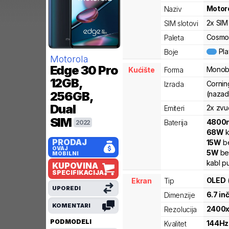
Motor
Naziv
2x SIM
SIM slotovi
Cosmos
Paleta
Pl
Boje
Motorola
Edge 30 Pro
Monob
Kućište
Forma
12GB,
Corning
Izrada
256GB,
(nazad)
Dual
2x zvu
Emiteri
SIM
4800
Baterija
2022
68
W
k
PRODAJ
15
W
be
OVAJ
5
W
be
MOBILNI
kabl p
KUPOVINA
SPECIFIKACIJA
OLED
Ekran
Tip
UPOREDI
6.7
in
Dimenzije
KOMENTARI
2400
Rezolucija
PODMODELI
144
Hz
Kvalitet