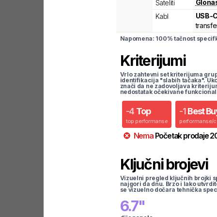
Glona
Sateliti
USB-
Kabl
transfe
Napomena: 100% tačnost specifka
Kriterijumi
Vrlo zahtevni set kriterijuma gru
identifikacija "slabih tačaka". U
znači da ne zadovoljava kriteriju
nedostatak očekivane funkcional
-
4
Top
-
1
Best Bu
top performanse
performanse/
Nema
Početak prodaje
2
Ključni brojevi
Vizuelni pregled ključnih brojki s
najgori da dnu. Brzo i lako utvrdi
se vizuelno dočara tehnička spec
6.7
"