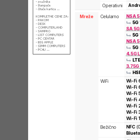
Andro
Operativni
NSA 
Mreže
Celularno
5G
SA 5
5G
NSA 5
5G
4.5G L
LT
3.75G
HS
Wi-Fi
WiFi
Wi-Fi
Wi-Fi
Wi-Fi
Wi-Fi
Wi-Fi
Wi-Fi
NFC
(
Bežično
Blueto