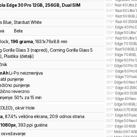
ola
Edge 30 Pro 12GB, 256GB, Dual SIM
855
*
Razr 40 Ultra 
846
*
Razr 60 Ultra 
789
*
Razr 60 8GB, 
778
*
Razr 40 256GB
 Blue, Stardust White
740
*
Edge 40 Pro D
ava
Bela
729
*
Edge 50 Ultra 
678
*
Razr 50 Ultra 
lock
,
196
grama
,
163.1
x
76
x
8.8
mm
592
*
Edge 70 12GB, 
588
*
Razr 50 8GB, 2
 Gorilla Glass 3 (napred), Corning Gorilla Glass 5
556
*
Edge 70 8GB, 
, Plastika (detalji)
445
*
Edge 60 Pro 12
čnik
401
*
Edge 50 Pro 12
398
*
Edge 60 Pro 8
mAh
Li-Po
neizmenjiva
397
*
Edge 70 Fusio
abl punjenje
391
*
Edge 60 Neo 1
žično punjenje
380
*
Edge 40 256
žično reverzno
380
*
Edge 60 12GB,
unjenje:
50%
za
15
min
360
*
Edge 40 Neo
317
*
Edge 50 8GB, 2
(OLED)
, okvir Hole
317
*
Moto G75 8GB,
302
*
Edge 60 Fusio
ča
, 87.4% veličina ekrana
, 20:9 odnos strana
297
*
Edge 50 Neo 
x
1080
px
,
393
ppi gustina
295
*
Edge 30 8GB
291
*
Moto G67 4GB, 
osvežavanje