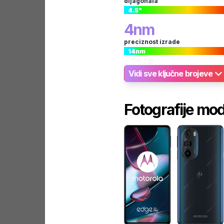
dijagonala
4.5
"
4
nm
preciznost izrade
14
nm
Vidi sve ključne brojeve
Fotografije mo