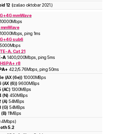
id 12
(izašao
oktobar 2021.
)
5G+4G mmWave
10000
Mbps
G mmWave
10000
Mbps
, ping 1ms
G+4G sub6
5000
Mbps
TE-A, Cat 21
E-A
1400
/200
Mbps
, ping 5ms
 HSPA+ r8
PA+
42.2
/5.76
Mbps
, ping 50ms
6e
(
AX (6e)
)
10000
MBps
6
(
AX (6)
)
9600
MBps
5
(
AC
)
1300
MBps
4
(
N
)
450
MBps
2
(
A
)
54
MBps
3
(
G
)
54
MBps
1
(
B
)
11
MBps
0.4Mbps)
oth 5.2