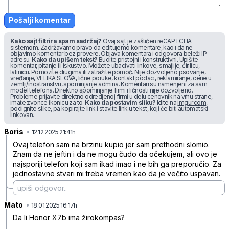
Pošalji komentar
Kako sajt filtrira spam sadržaj?
Ovaj sajt je zaštićen reCAPTCHA
sistemom. Zadržavamo pravo da editujemo komentare, kao i da ne
objavimo komentar bez provere. Objava komentara i odgovora beleži IP
adresu.
Kako da upišem tekst?
Budite pristojni i konstruktivni. Upišite
komentar, pitanje ili iskustvo. Možete ubacivati linkove, smajlije, ćirilicu,
latinicu. Pomozite drugima ili zatražite pomoć. Nije dozvoljeno psovanje,
vređanje, VELIKA SLOVA, lične poruke, kontakt podaci, reklamiranje, cene u
zemlji/inostranstvu, spominjanje admina. Komentari su namenjeni za sam
model telefona. Direktno spominjanje firmi i ličnosti nije dozvoljeno.
Probleme prijavite direktno odredjenoj firmi u delu cenovnik na vrhu strane,
imate zvonce ikonicu za to.
Kako da postavim sliku?
Idite na
imgur.com
,
podignite slike, pa kopirajte link i stavite link u tekst, koji će biti automatski
linkovan.
Boris
•
rq58wycrf2tx1l2
12.12.2025 21:41h
Ovaj telefon sam na brzinu kupio jer sam prethodni slomio.
Znam da ne jeftin i da ne mogu čudo da očekujem, ali ovo je
najsporiji telefon koji sam ikad imao i ne bih ga preporučio. Za
jednostavne stvari mi treba vremen kao da je večito uspavan.
Mato
•
nnz6w3xpsbcmywm
18.01.2025 16:17h
Da li Honor X7b ima žirokompas?