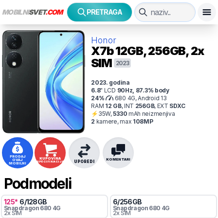
MOBILNI
SVET
.COM
PRETRAGA
Honor
X7b
12GB, 256GB, 2x
SIM
2023
2023
. godina
6.8
"
LCD
90
Hz
,
87.3
% body
24
%
680 4G, Android 13
RAM
12
GB
,
INT
256
GB
,
EXT
SDXC
⚡
35
W,
5330
mAh
neizmenjiva
2
kamer
e
, max
108
MP
PRODAJ
KUPOVINA
KOMENTARI
OVAJ
UPOREDI
SPECIFIKACIJA
MOBILNI
Podmodeli
125
*
6
/
128
GB
6
/
256
GB
Snapdragon
680 4G
Snapdragon
680 4G
2x SIM
2x SIM