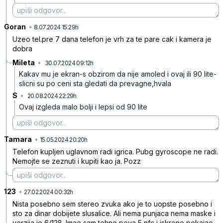
Goran
•
0tljy1vsq22y462
8.07.2024 15:29h
Uzeo tel.pre 7 dana telefon je vrh za te pare cak i kamera je
dobra
Mileta
•
30.07.2024 09:12h
dywf8sd87m6cbyd
Kakav mu je ekran-s obzirom da nije amoled i ovaj ili 90 lite-
slicni su po ceni sta gledati da prevagne,hvala
S
•
20.08.2024 22:29h
pl9wczpnf3chpsd
Ovaj izgleda malo bolji i lepsi od 90 lite
Tamara
•
31fjjz6fmrlxf2m
15.05.2024 20:20h
Telefon kupljen uglavnom radi igrica. Pubg gyroscope ne radi.
Nemojte se zeznuti i kupiti kao ja. Pozz
123
•
zt47tkvccskw28q
27.02.2024 00:32h
Nista posebno sem stereo zvuka ako je to uopste posebno i
sto za dinar dobijete slusalice. Ali nema punjaca nema maske i
verzija je 6/128. Imao sam tehno pova 5 nfc i iskreno pokajao