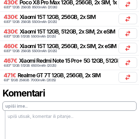
430
€
Poco
X8 Pro Max 12GB, 256GB, 2x SIM, 1x eSIM
6.83
"
12
GB
256
GB
8500
mAh
(
2026
)
430
€
Xiaomi
15T 12GB, 256GB, 2x SIM
6.83
"
12
GB
256
GB
5500
mAh
(
2025
)
430
€
Xiaomi
15T 12GB, 512GB, 2x SIM, 2x eSIM
6.83
"
12
GB
512
GB
5500
mAh
(
2025
)
460
€
Xiaomi
15T 12GB, 256GB, 2x SIM, 2x eSIM
6.83
"
12
GB
256
GB
5500
mAh
(
2025
)
467
€
Xiaomi
Redmi Note 15 Pro+ 5G 12GB, 512GB, 1x SIM,
6.83
"
12
GB
512
GB
6500
mAh
(
2025
)
471
€
Realme
GT 7T 12GB, 256GB, 2x SIM
6.8
"
12
GB
256
GB
7000
mAh
(
2025
)
Komentari