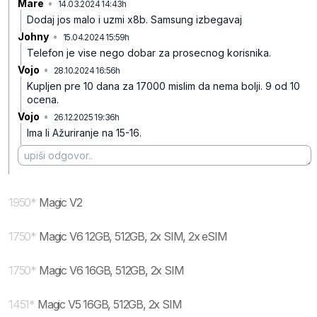
Mare
•
14.03.2024 14:43h
rytpx0vwbqhb02h
Dodaj jos malo i uzmi x8b. Samsung izbegavaj
Johny
•
15.04.2024 15:59h
gd0kybxd4khj10q
Telefon je vise nego dobar za prosecnog korisnika.
Vojo
•
28.10.2024 16:56h
n75n2jzpfm82brm
Kupljen pre 10 dana za 17000 mislim da nema bolji. 9 od 10
ocena.
Vojo
•
26.12.2025 19:36h
xp4dsc7tw8bm0wk
Ima li Ažuriranje na 15-16.
1950
*
Magic V2
1750
*
Magic V6 12GB, 512GB, 2x SIM, 2x eSIM
1750
*
Magic V6 16GB, 512GB, 2x SIM
1451
*
Magic V5 16GB, 512GB, 2x SIM