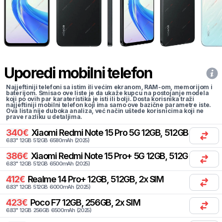
Uporedi mobilni telefon
Najjeftiniji telefoni sa istim ili većim ekranom, RAM-om, memorijom i
baterijom. Smisao ove liste je da ukaže kupcu na postojanje modela
koji po ovih par karateristika je isti ili bolji. Dosta korisnika traži
najjeftiniji mobilni telefon koji ima samo ove bazične parametre iste.
Ova lista nije duboka analiza, već način uštede korisnicima koji ne
prave razliku u detaljima.
340
€
Xiaomi
Redmi Note 15 Pro 5G 12GB, 512GB, 2x SIM
6.83
"
12
GB
512
GB
6580
mAh
(
2025
)
386
€
Xiaomi
Redmi Note 15 Pro+ 5G 12GB, 512GB, 2x SIM
6.83
"
12
GB
512
GB
6500
mAh
(
2025
)
412
€
Realme
14 Pro+ 12GB, 512GB, 2x SIM
6.83
"
12
GB
512
GB
6000
mAh
(
2025
)
423
€
Poco
F7 12GB, 256GB, 2x SIM
6.83
"
12
GB
256
GB
6500
mAh
(
2025
)