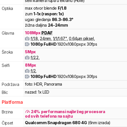
selfi kamera rupa u ekranu (Hole)
max otvor blende
F/
1.8
Optika
zum
1
-
1
x (raspon:
1
x)
ugao gledanja
86.3
-
86.3
°
žižna daljina
24
-
24
mm
108
Mpx
PDAF
Glavna
f/
1.8
,
24
mm
,
1/
1/1.67
"
,
0.64
µm piksel
,
1080p FullHD
1920x1080pxpx
30fps
5
Mpx
Široka
f/
2.2
,
8
Mpx
Selfi
f/
2
,
1080p FullHD
1920x1080pxpx
30fps
foto:
HDR, Panorama
Podržava
nazad:
1x LED
Blic
Platforma
24
%
performansi najbržeg procesora
Brzina
od svih telefona na sajtu
Qualcomm
Snapdragon
680 4G
(6nm izrada)
Čipset