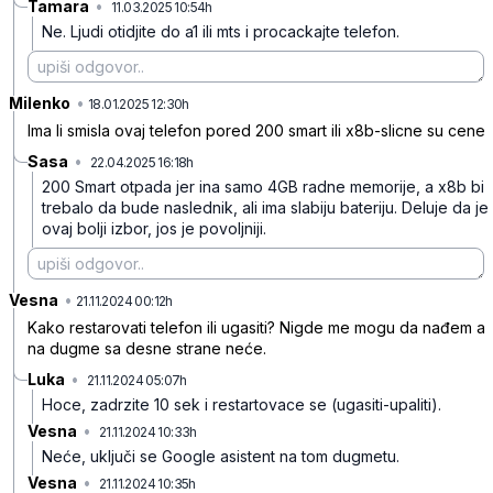
Tamara
•
11.03.2025 10:54h
txlg6mj7bx0577h
Ne. Ljudi otidjite do a1 ili mts i procackajte telefon.
Milenko
•
xx2stv6gsz9snjm
18.01.2025 12:30h
Ima li smisla ovaj telefon pored 200 smart ili x8b-slicne su cene
Sasa
•
22.04.2025 16:18h
dfxqwdjt04hchr2
200 Smart otpada jer ina samo 4GB radne memorije, a x8b bi
trebalo da bude naslednik, ali ima slabiju bateriju. Deluje da je
ovaj bolji izbor, jos je povoljniji.
Vesna
•
9d0zmnmyz3bkp07
21.11.2024 00:12h
Kako restarovati telefon ili ugasiti? Nigde me mogu da nađem a
na dugme sa desne strane neće.
Luka
•
21.11.2024 05:07h
ntqjcjnphthfk0p
Hoce, zadrzite 10 sek i restartovace se (ugasiti-upaliti).
Vesna
•
21.11.2024 10:33h
rgqs6nhmsjqfkyh
Neće, uključi se Google asistent na tom dugmetu.
Vesna
•
21.11.2024 10:35h
f4z8b3t5pvjn9fl