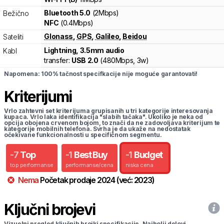
Bluetooth 5.0
(2Mbps)
Bežično
NFC
(0.4Mbps)
Glonass
,
GPS
,
Galileo
,
Beidou
Sateliti
Lightning, 3.5mm audio
Kabl
transfer:
USB 2.0
(
480Mbps,
3w
)
Napomena: 100% tačnost specifkacije nije moguće garantovati!
Kriterijumi
Vrlo zahtevni set kriterijuma grupisanih u tri kategorije interesovanja
kupaca. Vrlo laka identifikacija "slabih tačaka". Ukoliko je neka od
opcija obojena crvenom bojom, to znači da ne zadovoljava kriterijum te
kategorije mobilnih telefona. Svrha je da ukaže na nedostatak
očekivane funkcionalnosti u specifičnom segmentu.
-
7
Top
-
1
Best Buy
-
1
Budget
top performanse
performanse/cena
niska cena
Nema
Početak prodaje
2024
(već:
2023
)
Ključni brojevi
Vizuelni pregled ključnih brojki specifikacije. Najbolji delovi