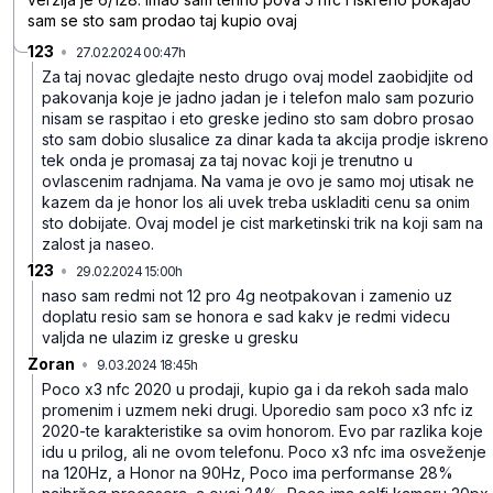
sam se sto sam prodao taj kupio ovaj
123
•
27.02.2024 00:47h
rkbchrc2c9h1vw5
Za taj novac gledajte nesto drugo ovaj model zaobidjite od
pakovanja koje je jadno jadan je i telefon malo sam pozurio
nisam se raspitao i eto greske jedino sto sam dobro prosao
sto sam dobio slusalice za dinar kada ta akcija prodje iskreno
tek onda je promasaj za taj novac koji je trenutno u
ovlascenim radnjama. Na vama je ovo je samo moj utisak ne
kazem da je honor los ali uvek treba uskladiti cenu sa onim
sto dobijate. Ovaj model je cist marketinski trik na koji sam na
zalost ja naseo.
123
•
29.02.2024 15:00h
t6yg2tkr2jcl13m
naso sam redmi not 12 pro 4g neotpakovan i zamenio uz
doplatu resio sam se honora e sad kakv je redmi videcu
valjda ne ulazim iz greske u gresku
Zoran
•
9.03.2024 18:45h
l25v1xg3chy5m78
Poco x3 nfc 2020 u prodaji, kupio ga i da rekoh sada malo
promenim i uzmem neki drugi. Uporedio sam poco x3 nfc iz
2020-te karakteristike sa ovim honorom. Evo par razlika koje
idu u prilog, ali ne ovom telefonu. Poco x3 nfc ima osveženje
na 120Hz, a Honor na 90Hz, Poco ima performanse 28%