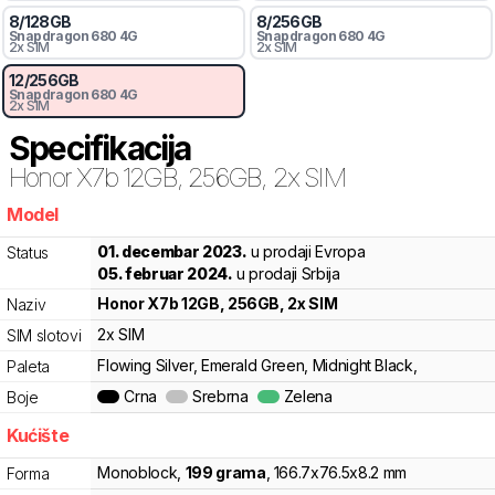
8
/
128
GB
8
/
256
GB
Snapdragon
680 4G
Snapdragon
680 4G
2x SIM
2x SIM
12
/
256
GB
Snapdragon
680 4G
2x SIM
Specifikacija
Honor
X7b 12GB, 256GB, 2x SIM
Model
z65
01. decembar 2023.
u prodaji Evropa
Status
05. februar 2024.
u prodaji Srbija
Honor
X7b 12GB, 256GB, 2x SIM
Naziv
2x SIM
SIM slotovi
Flowing Silver, Emerald Green, Midnight Black,
Paleta
Crna
Srebrna
Zelena
Boje
Kućište
Monoblock
,
199
grama
,
166.7
x
76.5
x
8.2
mm
Forma