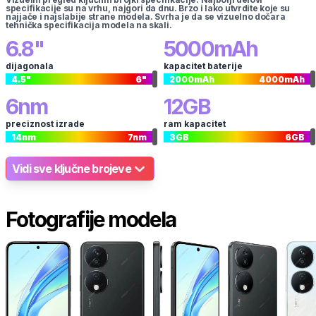
specifikacije su na vrhu, najgori da dnu. Brzo i lako utvrdite koje su
najjače i najslabije strane modela. Svrha je da se vizuelno dočara
tehnička specifikacija modela na skali.
6.8
"
5000
mAh
dijagonala
kapacitet baterije
4.5
"
6
"
2000
mAh
4000
mAh
6
nm
12
GB
preciznost izrade
ram kapacitet
14
nm
7
nm
3
GB
6
GB
Vidi sve ključne brojeve
Fotografije modela