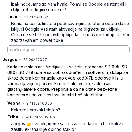
Ipak hoće, mnogo Vam hvala. Pojavi se Google asistent ali i
dalje treba dugme da se drži.
Luka
•
21.11.2024 11:32h
8wggvkqhfd1dwdp
Nema na cemu. Imate u podesavanjima telefona opciju da se
iskljuci Google Assistant aktivacija na digmetu za uklj/isklj.
Onda ce se brze pojaviti opcija da se ugasi/restartuje telefon
zadrzavanjem power tipke.
Jorgos
•
2m46433190yr7z3
17.11.2024 20:27h
Kada se malo stariji,štedljivi ali kvalitetni procesori SD 695, SD
680 i SD 778 upare sa dobro odrađenim softverom, dobija se
skroz dobra kombinacija kao ovde kod X7b gde sve klizi u
zadovoljavajućoj brzini. Ekran čitak,svetao,zvuk jasan i
glasan,kamere dobre. Preporuka da ne čitate bezvezne
komentare i da za sića lovu kupite baš ok telefon.
Vesna
•
21.11.2024 08:30h
dp4sc1rldkh37rm
Kako restarovati telefon?
Tribal
•
24.08.2025 05:34h
tyr1pjfzqb020f6
Jorgos 👍 sve ok, mene samo zanima da li ima bilo kakvu
zaštitu ekrana ili je obično staklo?