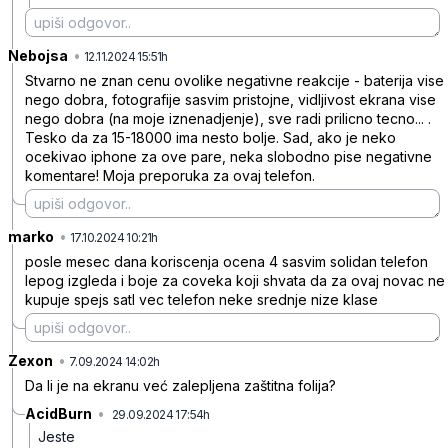
Nebojsa
•
xd11g1xnmmflccd
12.11.2024 15:51h
Stvarno ne znan cenu ovolike negativne reakcije - baterija vise
nego dobra, fotografije sasvim pristojne, vidljivost ekrana vise
nego dobra (na moje iznenadjenje), sve radi prilicno tecno... .
Tesko da za 15-18000 ima nesto bolje. Sad, ako je neko
ocekivao iphone za ove pare, neka slobodno pise negativne
komentare! Moja preporuka za ovaj telefon.
marko
•
2hy9mbrktpcbk15
17.10.2024 10:21h
posle mesec dana koriscenja ocena 4 sasvim solidan telefon
lepog izgleda i boje za coveka koji shvata da za ovaj novac ne
kupuje spejs satl vec telefon neke srednje nize klase
Zexon
•
h5fx39zz1x1ghfq
7.09.2024 14:02h
Da li je na ekranu već zalepljena zaštitna folija?
AcidBurn
•
29.09.2024 17:54h
7lp1yrmytlqvy38
Jeste