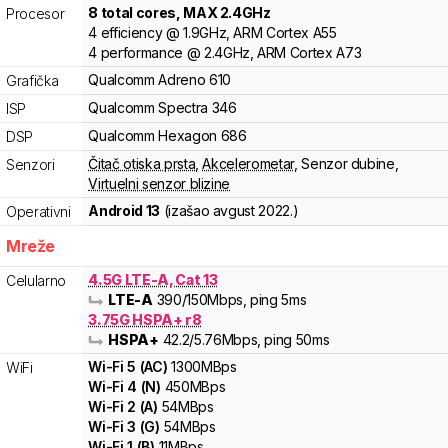
8
total cores
, MAX
2.4
GHz
Procesor
4
efficiency
@
1.9
GHz,
ARM
Cortex
A55
4
performance
@
2.4
GHz,
ARM
Cortex
A73
Qualcomm
Adreno
610
Grafička
Qualcomm
Spectra
346
ISP
Qualcomm
Hexagon
686
DSP
Čitač otiska prsta
,
Akcelerometar
,
Senzor dubine
,
Senzori
Virtuelni senzor blizine
Android 13
(izašao
avgust 2022.
)
Operativni
Mreže
4.5G LTE-A, Cat 13
Celularno
LTE-A
390
/150
Mbps
, ping 5ms
3.75G HSPA+ r8
HSPA+
42.2
/5.76
Mbps
, ping 50ms
Wi-Fi
5
(
AC
)
1300
MBps
WiFi
Wi-Fi
4
(
N
)
450
MBps
Wi-Fi
2
(
A
)
54
MBps
Wi-Fi
3
(
G
)
54
MBps
Wi-Fi
1
(
B
)
11
MBps