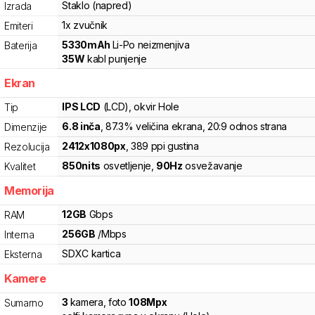
Staklo (napred)
Izrada
1x zvučnik
Emiteri
5330
mAh
Li-Po
neizmenjiva
Baterija
35
W
kabl punjenje
Ekran
IPS LCD
(LCD)
, okvir Hole
Tip
6.8
inča
, 87.3% veličina ekrana
, 20:9 odnos strana
Dimenzije
2412
x
1080
px
,
389
ppi gustina
Rezolucija
850
nits
osvetljenje
,
90
Hz
osvežavanje
Kvalitet
Memorija
12
GB
Gbps
RAM
256
GB
/
Mbps
Interna
SDXC
kartica
Eksterna
Kamere
3
kamera
,
foto
108
Mpx
Sumarno