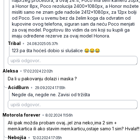
najbržeg procesora, a ovaj 24%, Poco ima selfi kameru 20px,
a Honor 8px, Poco rezolucija 2400x1080px, a Honor možete
misliti samo ne znam gde nađoše 2412x1080px, za 12px bolji
od Poco. Sve u svemu bez da želim koga da odvratim od
kupovine ovog telefona, siguran sam da neću Poco menjati
za ovaj model. Pogotovu što vidim da oni koji su kupili ga
imaju određene rezerve za ovaj model Honora.
Tribal
•
24.08.2025 05:37h
685g6x6dlc1lwzh
123 pa šta hoćeš dobio si slušalice 😂😂😂
Aleksa
•
2qhrxssyrhn3s1k
17.02.2024 22:02h
Da li u pakovanju dolazi i maska ?
AcidBurn
•
29.09.2024 17:55h
9t5bmc8pj9lmcby
Negde da, negde ne. Zavisi od tržišta
Motorola forever
•
t3dnv3tybq3dwst
8.02.2024 11:56h
Ali ipak možda probam ovaj...jel zna neko,ima 2 sim +
mem.kartica ili ako stavim mem.karticu,ostaje samo 1 sim? Hvala!!!
Nebojša
•
12.02.2024 17:05h
nwzwfvp57t9dyy9