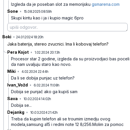
Izgleda da je poseban slot za memorijsku
gsmarena.com
Sone
•
15.08.2025 08:59h
9578vcvmb33cbhp
Skupi kintu kao i ja i kupio magic 6pro
Boki
•
mtxkhv9yn8fdzyp
24.01.2024 18:20h
Jaka baterija, stereo zvucnici. Ima li kobovaj telefon?
Pera Kojot
•
1.02.2024 20:13h
tk9d8l0fp5yqltj
Procesor star 2 godine, izgleda da su proizvodjaci bas poceli
da nam uvaljuju staro kao novo.
Miki
•
4.02.2024 22:44h
kkr1k9k722fy4fz
Da li se dobija punjac uz telefon?
Ivan_Vožd
•
6.02.2024 11:08h
7ghjgnthpt0tn0v
Dobija se punjač ako ga kupiš sam
Sava
•
10.02.2024 14:02h
hztslzllcw578q7
Dobija se...
Dejankg
•
10.03.2024 21:42h
mfbdbnmg3s09xqz
Treba da kupim telefon ali se troumim izmedju ovog
modela,samsung a15 i redmi note 12 8/256.Molim za pomoc